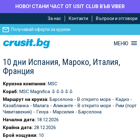
НОВО! СТАНИ ЧАСТ ОТ USIT CLUB ВЪВ VIBER
Премини
Премини
За нас
Контакти
Въпроси и отговори
към
към
главното
Навигацията
Получавай оферти за круизи
съдържание
МЕНЮ
10 дни Испания, Мароко, Италия,
Франция
Круизна компания:
MSC
Кораб:
MSC Magnifica
Маршрут на круиза:
Барселона - В открито море - Кадиз -
Казабланка - Малага - Аликанте - В открито море - Рим (порт
Чивитавекия) - Генуа - Марсилия - Барселона
Начална дата:
18.12.2026
Крайна дата:
28.12.2026
Брой нощувки:
10