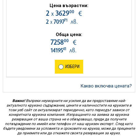
Цена възрастни:
00
2
3629
€
х
71
2
7097
лв.
х
Обща цена:
00
7258
€
41
14195
лв.
ИЗБЕРИ
Какво включва цената?
Важно!
Въпреки неуморните ни усилия да ви предоставяме най-
актуалното круизно съдържание, цените и наличностите на круизите в
този уеб сайт се актуализират периодично, като периодът зависи от
конкретната круизна компания. Изпращането на заявка за круизна
резервация от ваша страна не е обвързващо, преди да получите
потвърждение по имейл или телефон от наш круизен експерт. След като
бъдете уведомени за условията и сроковете на круиза, може да прецените
да приемете или да откажете своята резервация за круиз.