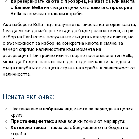
да резервирате
каюта с прозорец Fantastica
или
каюта
с балкон Bella
на същата цена като
каюта с прозорец
Bella
на всички останали кораби;
Ако изберете Bella - ще получите по-висока категория каюта,
без да може да изберете къде да бъде разположена, а при
избор на Fantastica, получавате същата категория каюта, но
с възможност за избор на конкретна каюта и смяна за
вечеря спрямо наличностите към момента на
резервация. При тройно или четворно настаняване тип Bella,
може да бъдете настанени в две отделни каюти на една и
съща палуба и от същата страна на кораба, в зависимост от
наличността.
Цената включва:
Настаняване в избрания вид каюта за периода на целия
круиз;
Пристанищни такси
във всички точки от маршрута;
Хотелска такса
- такса за обслужването на борда на
кораба.