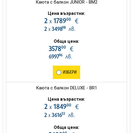
Каюта с балкон JUNIOR - BM2
Цена възрастни:
00
2
1789
€
х
98
2
3498
лв.
х
Обща цена:
00
3578
€
96
6997
лв.
ИЗБЕРИ
Каюта с балкон DELUXE - BR1
Цена възрастни:
00
2
1849
€
х
33
2
3616
лв.
х
Обща цена: