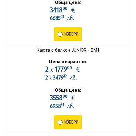
Обща цена:
00
3418
€
03
6685
лв.
ИЗБЕРИ
Каюта с балкон JUNIOR - BM1
Цена възрастни:
00
2
1779
€
х
42
2
3479
лв.
х
Обща цена:
00
3558
€
84
6958
лв.
ИЗБЕРИ