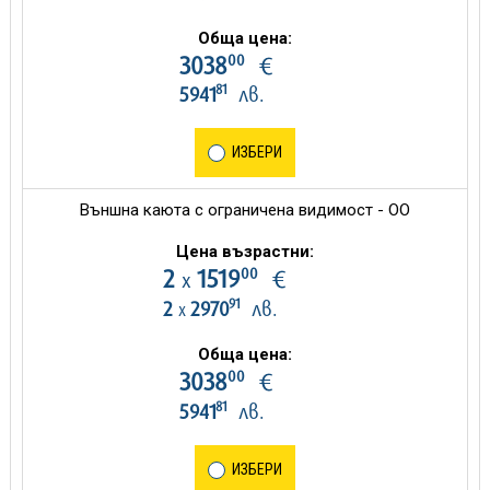
Обща цена:
00
3038
€
81
5941
лв.
ИЗБЕРИ
Външна каюта с ограничена видимост - OO
Цена възрастни:
00
2
1519
€
х
91
2
2970
лв.
х
Обща цена:
00
3038
€
81
5941
лв.
ИЗБЕРИ