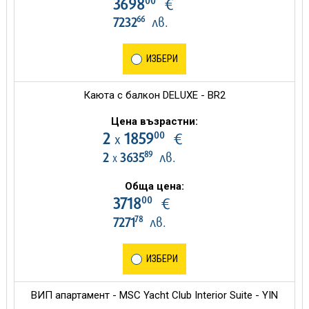
00
3698
€
66
7232
лв.
ИЗБЕРИ
Каюта с балкон DELUXE - BR2
Цена възрастни:
00
2
1859
€
х
89
2
3635
лв.
х
Обща цена:
00
3718
€
78
7271
лв.
ИЗБЕРИ
ВИП апартамент - MSC Yacht Club Interior Suite - YIN