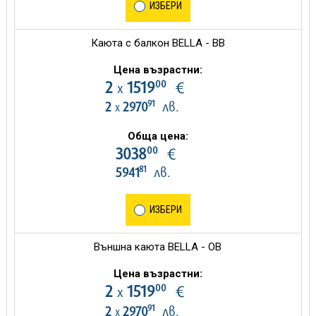
ИЗБЕРИ
Каюта с балкон BELLA - BB
Цена възрастни:
00
2
1519
€
х
91
2
2970
лв.
х
Обща цена:
00
3038
€
81
5941
лв.
ИЗБЕРИ
Външна каюта BELLA - OB
Цена възрастни:
00
2
1519
€
х
91
2
2970
лв.
х