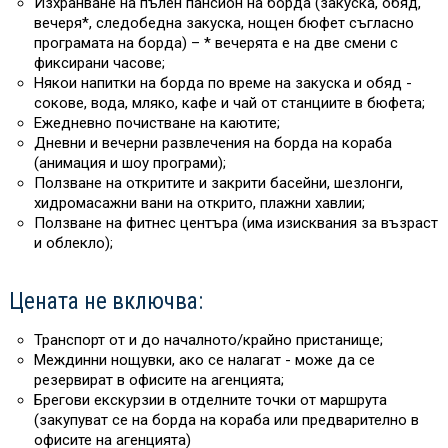
Изхранване на пълен пансион на борда (закуска, обяд,
вечеря*, следобедна закуска, нощен бюфет съгласно
програмата на борда) – * вечерята е на две смени с
фиксирани часове;
Някои напитки на борда
по време на закуска и обяд -
сокове, вода, мляко, кафе и чай от станциите в бюфета;
Ежедневно почистване на каютите;
Дневни и вечерни развлечения на борда на кораба
(анимация и шоу програми);
Ползване на откритите и закрити басейни, шезлонги,
хидромасажни вани на открито, плажни хавлии;
Ползване на фитнес центъра (има изисквания за възраст
и облекло);
Цената не включва:
Транспорт от и до началното/крайно пристанище;
Междинни нощувки, ако се налагат - може да се
резервират в офисите на агенцията;
Брегови екскурзии в отделните точки от маршрута
(закупуват се на борда на кораба или предварително в
офисите на агенцията)