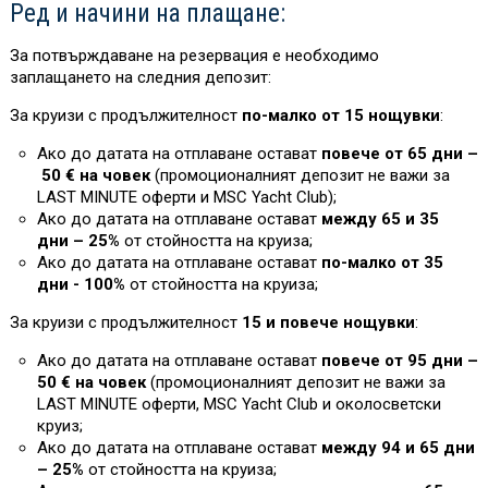
Ред и начини на плащане:
За потвърждаване на резервация е необходимо
заплащането на следния депозит:
За круизи с продължителност
по-малко от 15 нощувки
:
Ако до датата на отплаване остават
повече от 65 дни –
50 € на човек
(промоционалният депозит не важи за
L
AST MINUTE оферти и MSC Yacht Club)
;
Ако до датата на отплаване остават
между 65 и 35
дни – 25%
от стойността на круиза
;
Ако до датата на отплаване остават
по-малко от 35
дни - 100%
от стойността на круиза
;
За круизи с продължителност
15 и повече нощувки
:
Ако до датата на отплаване остават
повече от 95 дни –
50 € на човек
(промоционалният депозит не важи за
L
AST MINUTE оферти, MSC Yacht Club и околосветски
круиз;
Ако до датата на отплаване остават
между 94 и 65 дни
– 25%
от стойността на круиза
;