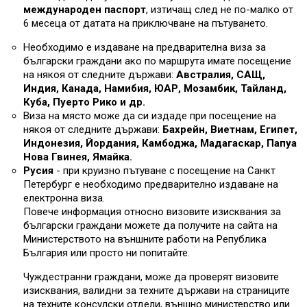
международен паспорт
, изтичащ след не по-малко от
6 месеца от датата на приключване на пътуването.
Необходимо е издаване на предварителна виза за
български граждани ако по маршрута имате посещение
на някоя от следните държави:
Австралия, САЩ,
Индия, Канада, Намибия, ЮАР, Мозамбик, Тайланд,
Куба, Пуерто Рико и др.
Виза на място може да си издаде при посещение на
някоя от следните държави:
Бахрейн, Виетнам, Египет,
Индонезия, Йордания, Камбоджа, Мадагаскар, Папуа
Нова Гвинея, Ямайка.
Русия
- при круизно пътуване с посещение на Санкт
Петербург е необходимо предварително издаване на
електронна виза.
Повече информация относно визовите изисквания за
български граждани можете да получите на сайта на
Министерството на външните работи на Република
България или просто ни попитайте.
Чуждестранни граждани, може да проверят визовите
изисквания, валидни за техните държави на страниците
на техните консулски отдели, външно министерство или