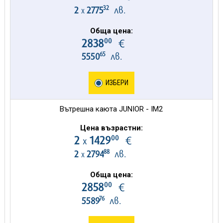
32
2
2775
лв.
х
Обща цена:
00
2838
€
65
5550
лв.
ИЗБЕРИ
Вътрешна каюта JUNIOR - IM2
Цена възрастни:
00
2
1429
€
х
88
2
2794
лв.
х
Обща цена:
00
2858
€
76
5589
лв.