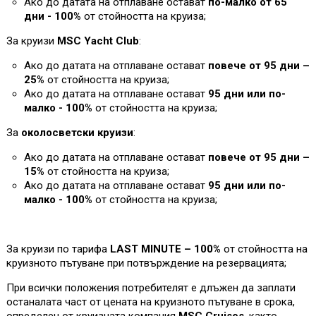
Ако до датата на отплаване остават
по-малко от 65
дни - 100%
от стойността на круиза
;
За круизи
MSC Yacht Club
:
Ако до датата на отплаване остават
повече от 95 дни –
25%
от стойността на круиза;
Ако до датата на отплаване остават
95 дни или по-
малко - 100%
от стойността на круиза
;
За
околосветски круизи
:
Ако до датата на отплаване остават
повече от 95 дни –
1
5%
от стойността на круиза;
Ако до датата на отплаване остават
95 дни или по-
малко - 100%
от стойността на круиза
;
За круизи по тарифа
LAST MINUTE – 100%
от стойността на
круизното пътуване при потвърждение на резервацията;
При всички положения потребителят е длъжен да заплати
останалата част от цената на круизното пътуване в срока,