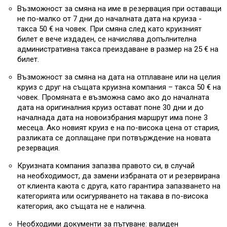
Възможност за смяна на име в резервация при оставащи
не по-малко от 7 дни до началната дата на круиза -
такса 50 € на човек. При смяна след като круизният
билет е вече издаден, се начислява допълнителна
административна такса преиздаване в размер на 25 € на
билет.
Възможност за смяна на дата на отплаване или на целия
круиз с друг на същата круизна компания – такса 50 € на
човек. Промяната е възможна само ако до началната
дата на оригиналния круиз остават поне 30 дни и до
началнада дата на новоизбрания маршрут има поне 3
месеца. Ако новият круиз е на по-висока цена от стария,
разликата се доплащане при потвърждение на новата
резервация.
Круизната компания запазва правото си, в случай
на необходимост, да замени избраната от и резервирана
от клиента каюта с друга, като гарантира запазването на
категорията или осигуряването на такава в по-висока
категория, ако същата не е налична.
Необходими документи за пътуване: валиден