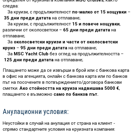
определен от круизната компания
MSC Cruises
, както
следва:
За круизи, с продължителност
по-малко от 15 нощувки
–
35 дни преди датата
на отплаване;
За круизи, с продължителност
15 и повече нощувки
,
различни от околосветски –
65 дни преди датата
на
отплаване;
За
околосветски круизи и части от околосветски
круиз
–
95 дни преди датата
на отплаване;
За
MSC Yacht Club
без оглед на продължителността –
125 дни преди датата
на отплаване;
Плащането може да се извърши в брой или с банкова карта
в офис на агенцията, онлайн с банкова карта или по банков
път на посочените в потвърждението/договора банкови
сметки.
Ако стойността на круиза надвишава 5000 €
,
плащането е възможно
само по банков път.
Анулационни условия:
Неустойки в случай на анулация от страна на клиент -
спрямо стандартните условия на круизната компания: