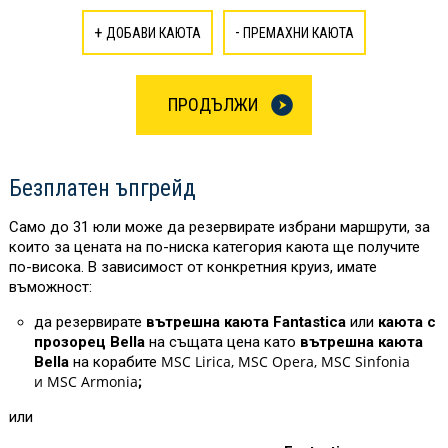
+
-
ДОБАВИ КАЮТА
ПРЕМАХНИ КАЮТА
ПРОДЪЛЖИ
Безплатен ъпгрейд
Само до 31 юли може да резервирате избрани маршрути, за
които за цената на по-ниска категория каюта ще получите
по-висока. В зависимост от конкретния круиз, имате
въможност:
да резервирате
вътрешна каюта Fantastica
или
каюта с
прозорец Bella
на същата цена като
вътрешна каюта
MSC Lirica, MSC Opera, MSC Sinfonia
Bella
на корабите
и MSC Armonia
;
или