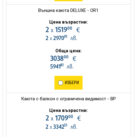
Външна каюта DELUXE - OR1
Цена възрастни:
00
2
1519
€
х
91
2
2970
лв.
х
Обща цена:
00
3038
€
81
5941
лв.
ИЗБЕРИ
Каюта с балкон с ограничена видимост - BP
Цена възрастни:
00
2
1709
€
х
51
2
3342
лв.
х