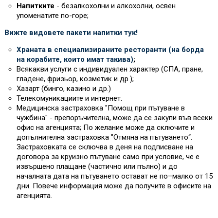
Напитките
- безалкохолни и алкохолни, освен
упоменатите по-горе;
Вижте видовете пакети напитки тук!
Храната в специализираните ресторанти (на борда
на корабите, които имат такива)
;
Всякакви услуги с индивидуален характер (СПА, пране,
гладене, фризьор, козметик и др.);
Хазарт (бинго, казино и др.)
Телекомуникациите и интернет.
Медицинска застраховка "Помощ при пътуване в
чужбина" - препоръчителна, може да се закупи във всеки
офис на агенцията; По желание може да сключите и
допълнителна застраховка "Отмяна на пътуването“.
Застраховката се сключва в деня на подписване на
договора за круизно пътуване само при условие, че е
извършено плащане (частично или пълно) и до
началната дата на пътуването остават не по–малко от 15
дни. Повече информация може да получите в офисите на
агенцията.