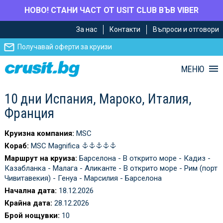
НОВО! СТАНИ ЧАСТ ОТ USIT CLUB ВЪВ VIBER
Премини
Премини
За нас
Контакти
Въпроси и отговори
към
към
главното
Навигацията
Получавай оферти за круизи
съдържание
МЕНЮ
10 дни Испания, Мароко, Италия,
Франция
Круизна компания:
MSC
Кораб:
MSC Magnifica
Маршрут на круиза:
Барселона - В открито море - Кадиз -
Казабланка - Малага - Аликанте - В открито море - Рим (порт
Чивитавекия) - Генуа - Марсилия - Барселона
Начална дата:
18.12.2026
Крайна дата:
28.12.2026
Брой нощувки:
10