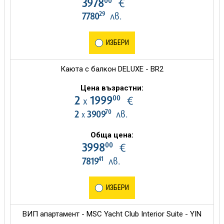
00
3978
€
29
7780
лв.
ИЗБЕРИ
Каюта с балкон DELUXE - BR2
Цена възрастни:
00
2
1999
€
х
70
2
3909
лв.
х
Обща цена:
00
3998
€
41
7819
лв.
ИЗБЕРИ
ВИП апартамент - MSC Yacht Club Interior Suite - YIN