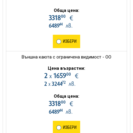
Обща цена:
00
3318
€
44
6489
лв.
ИЗБЕРИ
Външна каюта с ограничена видимост - OO
Цена възрастни:
00
2
1659
€
х
72
2
3244
лв.
х
Обща цена:
00
3318
€
44
6489
лв.
ИЗБЕРИ