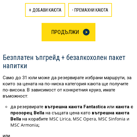
+
-
ДОБАВИ КАЮТА
ПРЕМАХНИ КАЮТА
ПРОДЪЛЖИ
Безплатен ъпгрейд + безалкохолен пакет
напитки
Само до 31 юли може да резервирате избрани маршрути, за
които за цената на по-ниска категория каюта ще получите
по-висока. В зависимост от конкретния круиз, имате
въможност:
да резервирате
вътрешна каюта Fantastica
или
каюта с
прозорец Bella
на същата цена като
вътрешна каюта
MSC Lirica, MSC Opera, MSC Sinfonia и
Bella
на корабите
MSC Armonia
;
или