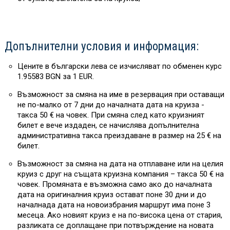
Допълнителни условия и информация:
Цените в български лева се изчисляват по обменен курс
1.95583 BGN за 1 EUR.
Възможност за смяна на име в резервация при оставащи
не по-малко от 7 дни до началната дата на круиза -
такса 50 € на човек. При смяна след като круизният
билет е вече издаден, се начислява допълнителна
административна такса преиздаване в размер на 25 € на
билет.
Възможност за смяна на дата на отплаване или на целия
круиз с друг на същата круизна компания – такса 50 € на
човек. Промяната е възможна само ако до началната
дата на оригиналния круиз остават поне 30 дни и до
началнада дата на новоизбрания маршрут има поне 3
месеца. Ако новият круиз е на по-висока цена от стария,
разликата се доплащане при потвърждение на новата