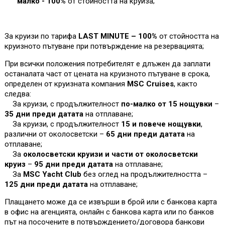
малко - 100%
от стойността на круиза
;
За круизи по тарифа
LAST MINUTE – 100%
от стойността на
круизното пътуване при потвърждение на резервацията;
При всички положения потребителят е длъжен да заплати
останалата част от цената на круизното пътуване в срока,
определен от круизната компания
MSC Cruises
, както
следва:
За круизи, с продължителност
по-малко от 15 нощувки
–
35 дни преди датата
на отплаване;
За круизи, с продължителност
15 и повече нощувки
,
различни от околосветски –
65 дни преди датата
на
отплаване;
За
околосветски круизи и части от околосветски
круиз
–
95 дни преди датата
на отплаване;
За
MSC Yacht Club
без оглед на продължителността –
125 дни преди датата
на отплаване;
Плащането може да се извърши в брой или с банкова карта
в офис на агенцията, онлайн с банкова карта или по банков
път на посочените в потвърждението/договора банкови