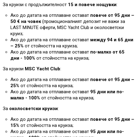
За круизи с продължителност
15 и повече нощувки
:
Ако до датата на отплаване остават
повече от 95 дни –
50 € на човек
(промоционалният депозит не важи за
L
AST MINUTE оферти, MSC Yacht Club и околосветски
круиз;
Ако до датата на отплаване остават
между 94 и 65 дни
– 25%
от стойността на круиза
;
Ако до датата на отплаване остават
по-малко от 65
дни - 100%
от стойността на круиза
;
За круизи
MSC Yacht Club
:
Ако до датата на отплаване остават
повече от 95 дни –
25%
от стойността на круиза;
Ако до датата на отплаване остават
95 дни или по-
малко - 100%
от стойността на круиза
;
За
околосветски круизи
:
Ако до датата на отплаване остават
повече от 95 дни –
1
5%
от стойността на круиза;
Ако до датата на отплаване остават
95 дни или по-