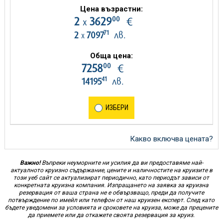
Цена възрастни:
00
2
3629
€
х
71
2
7097
лв.
х
Обща цена:
00
7258
€
41
14195
лв.
ИЗБЕРИ
Какво включва цената?
Важно!
Въпреки неуморните ни усилия да ви предоставяме най-
актуалното круизно съдържание, цените и наличностите на круизите в
този уеб сайт се актуализират периодично, като периодът зависи от
конкретната круизна компания. Изпращането на заявка за круизна
резервация от ваша страна не е обвързващо, преди да получите
потвърждение по имейл или телефон от наш круизен експерт. След като
бъдете уведомени за условията и сроковете на круиза, може да прецените
да приемете или да откажете своята резервация за круиз.