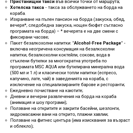
Пристанищни такси
във всички точки от маршрута;
Хотелска такса
- такса за обслужването на борда на
кораба.
Изхранване на пълен пансион на борда (закуска, обяд,
вечеря*, следобедна закуска, нощен бюфет съгласно
програмата на борда) – * вечерята е на две смени с
фиксирани часове;
Пакет безалкохолни напитки:
"Alcohol-Free Package"
-
включва неогричена консумация на безалкохолни
напитки, безалкохолни коктейли, сокове, вода в
стъклени бутилки за многократна употреба по
програмата MSC AQUA или бутилирана минерална вода
(500 мл и 1 л) и класически топли напитки (еспресо,
капучино, лате, чай) в заведенията на кораба, с
изключение на специализираните барове и ресторанти;
Ежедневно почистване на каютите;
Дневни и вечерни развлечения на борда на кораба
(анимация и шоу програми);
Ползване на откритите и закрити басейни, шезлонги,
хидромасажни вани на открито, плажни хавлии;
Ползване на фитнес центъра (има изисквания за възраст
и облекло);