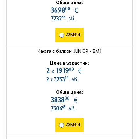
Обща цена:
00
3698
€
66
7232
лв.
ИЗБЕРИ
Каюта с балкон JUNIOR - BM1
Цена възрастни:
00
2
1919
€
х
24
2
3753
лв.
х
Обща цена:
00
3838
€
48
7506
лв.
ИЗБЕРИ