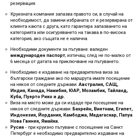
резервация.
Круизната компания запазва правото си, в случай на
необходимост, да замени избраната от и резервирана от
клиента каюта с друга, като гарантира запазването на
категорията или осигуряването на такава в по-висока
категория, ако същата не е налична.
Необходими документи за пътуване: валиден
международен паспорт
, изтичащ след не по-малко от
6 месеца от датата на приключване на пътуването.
Необходимо е издаване на предварителна виза за
български граждани ако по маршрута имате посещение
на някоя от следните държави:
Австралия, САЩ,
Индия, Канада, Намибия, ЮАР, Мозамбик, Тайланд,
Куба, Пуерто Рико и др.
Виза на място може да си издаде при посещение на
някоя от следните държави:
Бахрейн, Виетнам, Египет,
Индонезия, Йордания, Камбоджа, Мадагаскар, Папуа
Нова Гвинея, Ямайка.
Русия
- при круизно пътуване с посещение на Санкт
Петербург е необходимо предварително издаване на