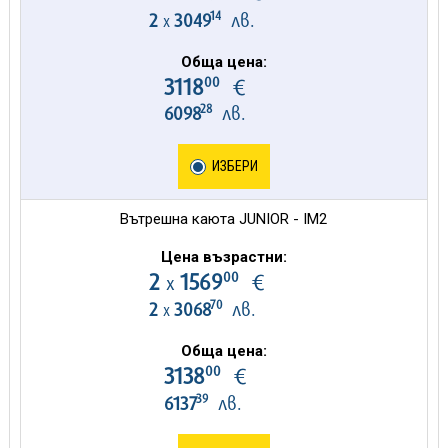
14
2
3049
лв.
х
Обща цена:
00
3118
€
28
6098
лв.
ИЗБЕРИ
Вътрешна каюта JUNIOR - IM2
Цена възрастни:
00
2
1569
€
х
70
2
3068
лв.
х
Обща цена:
00
3138
€
39
6137
лв.