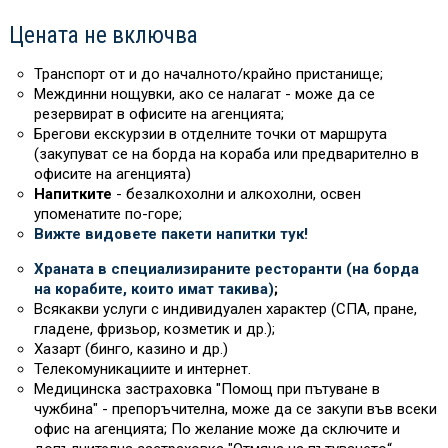
Цената не включва
Транспорт от и до началното/крайно пристанище;
Междинни нощувки, ако се налагат - може да се
резервират в офисите на агенцията;
Брегови екскурзии в отделните точки от маршрута
(закупуват се на борда на кораба или предварително в
офисите на агенцията)
Напитките
- безалкохолни и алкохолни, освен
упоменатите по-горе;
Вижте видовете пакети напитки тук!
Храната в специализираните ресторанти (на борда
на корабите, които имат такива)
;
Всякакви услуги с индивидуален характер (СПА, пране,
гладене, фризьор, козметик и др.);
Хазарт (бинго, казино и др.)
Телекомуникациите и интернет.
Медицинска застраховка "Помощ при пътуване в
чужбина" - препоръчителна, може да се закупи във всеки
офис на агенцията; По желание може да сключите и