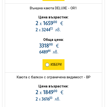
Външна каюта DELUXE - OR1
Цена възрастни:
00
2
1659
€
х
72
2
3244
лв.
х
Обща цена:
00
3318
€
44
6489
лв.
ИЗБЕРИ
Каюта с балкон с ограничена видимост - BP
Цена възрастни:
00
2
1849
€
х
33
2
3616
лв.
х