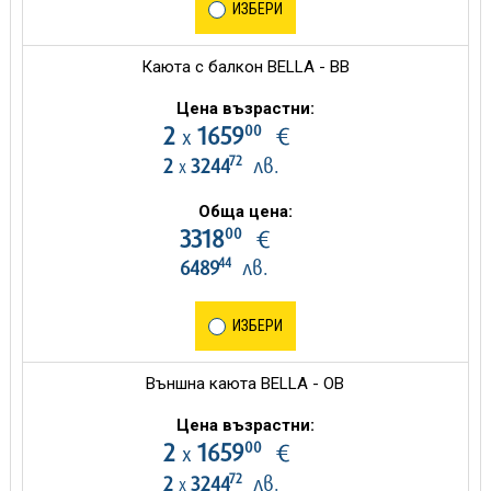
ИЗБЕРИ
Каюта с балкон BELLA - BB
Цена възрастни:
00
2
1659
€
х
72
2
3244
лв.
х
Обща цена:
00
3318
€
44
6489
лв.
ИЗБЕРИ
Външна каюта BELLA - OB
Цена възрастни:
00
2
1659
€
х
72
2
3244
лв.
х