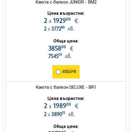
Каюта с балкон JUNIOR - BM2
Цена възрастни:
00
2
1929
€
х
80
2
3772
лв.
х
Обща цена:
00
3858
€
59
7545
лв.
ИЗБЕРИ
Каюта с балкон DELUXE - BR1
Цена възрастни:
00
2
1989
€
х
15
2
3890
лв.
х
Обща цена: