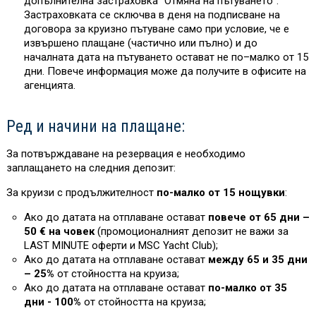
допълнителна застраховка "Отмяна на пътуването“.
Застраховката се сключва в деня на подписване на
договора за круизно пътуване само при условие, че е
извършено плащане (частично или пълно) и до
началната дата на пътуването остават не по–малко от 15
дни. Повече информация може да получите в офисите на
агенцията.
Ред и начини на плащане:
За потвърждаване на резервация е необходимо
заплащането на следния депозит:
За круизи с продължителност
по-малко от 15 нощувки
:
Ако до датата на отплаване остават
повече от 65 дни –
50 € на човек
(промоционалният депозит не важи за
L
AST MINUTE оферти и MSC Yacht Club)
;
Ако до датата на отплаване остават
между 65 и 35 дни
– 25%
от стойността на круиза
;
Ако до датата на отплаване остават
по-малко от 35
дни - 100%
от стойността на круиза
;