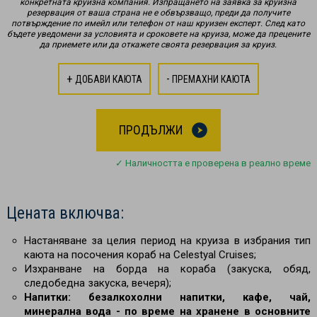
конкретната круизна компания. Изпращането на заявка за круизна
резервация от ваша страна не е обвързващо, преди да получите
потвърждение по имейл или телефон от наш круизен експерт. След като
бъдете уведомени за условията и сроковете на круиза, може да прецените
да приемете или да откажете своята резервация за круиз.
+
-
ДОБАВИ КАЮТА
ПРЕМАХНИ КАЮТА
ПРОДЪЛЖИ
✓ Наличността е проверена в реално време
Цената включва:
Настаняване за целия период на круиза в избрания тип
каюта на посочения кораб на Celestyal Cruises;
Изхранване на борда на кораба (закуска, обяд,
следобедна закуска, вечеря);
Напитки: безалкохолни напитки, кафе, чай,
минерална вода - по време на хранене в основните