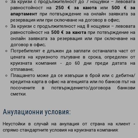
За круизи с продължителност до 7 нощувки – левовата
равностойност на
250 € за каюта
или
500 € за
апартамент
при потвърждение на онлайн заявката за
резервация или при сключване на договор в офис;
За круизи с продължителност над 8 нощувки
– левовата
равностойност на
500 € за каюта
при потвърждение на
онлайн заявката за резервация или при сключване на
договор в офис;
Потребителят е длъжен да заплати останалата част от
цената на круизното пътуване в срока, определен от
круизната компания - до 60 дни преди датата на
отплаване;
Плащането може да се извърши в брой или с дебитна/
кредитна карта в офис на агенцията или по банков път на
посочените в потвърждението/договора банкови
сметки.
Анулационни условия:
Неустойки в случай на анулация от страна на клиент -
спрямо стандартните условия на круизната компания: