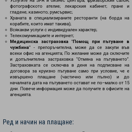
Услугите на SPA и бизнес центъра; фризьорския салон;
фотографското ателие; лекарския кабинет; пране и
гладене; казиното; румсървис;
Храната в специализираните ресторанти (на борда на
корабите, които имат такива);
Всякакви услуги с индивидуален характер;
Телекомуникациите и интернет;
Медицинска застраховка "Помощ при пътуване в
чужбина"
- препоръчителна, може да се закупи във
всеки офис на агенцията; По желание може да сключите
и допълнителна застраховка "Отмяна на пътуването“.
Застраховката се сключва в деня на подписване на
договора за круизно пътуване само при условие, че е
извършено плащане (частично или пълно) и до
началната дата на пътуването остават не по–малко от 15
дни. Повече информация може да получите в офисите на
агенцията.
Ред и начин на плащане: