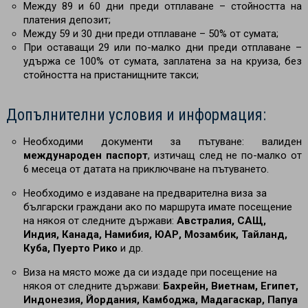
Между 89 и 60 дни преди отплаване – стойността на
платения депозит;
Между 59 и 30 дни преди отплаване
–
50% от сумата;
При оставащи 29 или по-малко дни преди отплаване –
удържа се 100% от сумата, заплатена за на круиза, без
стойността на пристанищните такси;
Допълнителни условия и информация:
Необходими документи за пътуване: валиден
международен паспорт
, изтичащ след не по-малко от
6 месеца от датата на приключване на пътуването.
Необходимо е издаване на предварителна виза за
български граждани ако по маршрута имате посещение
на някоя от следните държави:
Австралия, САЩ,
Индия, Канада, Намибия, ЮАР, Мозамбик, Тайланд,
Куба, Пуерто Рико
и др.
Виза на място може да си издаде при посещение на
някоя от следните държави:
Бахрейн, Виетнам, Египет,
Индонезия, Йордания, Камбоджа, Мадагаскар, Папуа