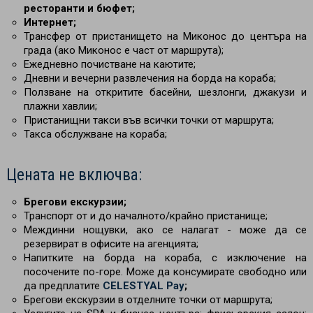
ресторанти и бюфет;
Интернет;
Трансфер от пристанището на Миконос до центъра на
града (ако Миконос е част от маршрута);
Ежедневно почистване на каютите;
Дневни и вечерни развлечения на борда на кораба;
Ползване на откритите басейни, шезлонги, джакузи и
плажни хавлии;
Пристанищни такси във всички точки от маршрута;
Такса обслужване на кораба;
Цената не включва:
Брегови екскурзии;
Транспорт от и до началното/крайно пристанище;
Междинни нощувки, ако се налагат - може да се
резервират в офисите на агенцията;
Напитките на борда на кораба, с изключение на
посочените по-горе. Може да консумирате свободно или
да предплатите
CELESTYAL Pay
;
Брегови екскурзии в отделните точки от маршрута;