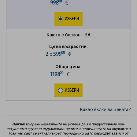
00
998
€
ИЗБЕРИ
Каюта с балкон - BA
Цена възрастни:
00
2
599
€
х
Обща цена:
00
1198
€
ИЗБЕРИ
Какво включва цената?
Важно!
Въпреки неуморните ни усилия да ви предоставяме най-
актуалното круизно съдържание, цените и наличностите на круизите в
този уеб сайт се актуализират периодично, като периодът зависи от