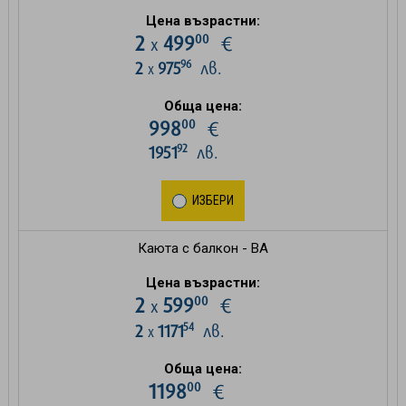
Цена възрастни:
00
2
499
€
х
96
2
975
лв.
х
Обща цена:
00
998
€
92
1951
лв.
ИЗБЕРИ
Каюта с балкон - BA
Цена възрастни:
00
2
599
€
х
54
2
1171
лв.
х
Обща цена:
00
1198
€