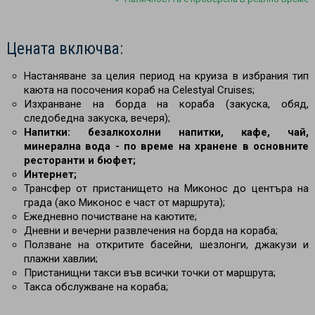
Цената включва:
Настаняване за целия период на круиза в избрания тип
каюта на посочения кораб на Celestyal Cruises;
Изхранване на борда на кораба (закуска, обяд,
следобедна закуска, вечеря);
Напитки: безалкохолни напитки, кафе, чай,
минерална вода - по време на хранене в основните
ресторанти и бюфет;
Интернет;
Трансфер от пристанището на Миконос до центъра на
града (ако Миконос е част от маршрута);
Ежедневно почистване на каютите;
Дневни и вечерни развлечения на борда на кораба;
Ползване на откритите басейни, шезлонги, джакузи и
плажни хавлии;
Пристанищни такси във всички точки от маршрута;
Такса обслужване на кораба;