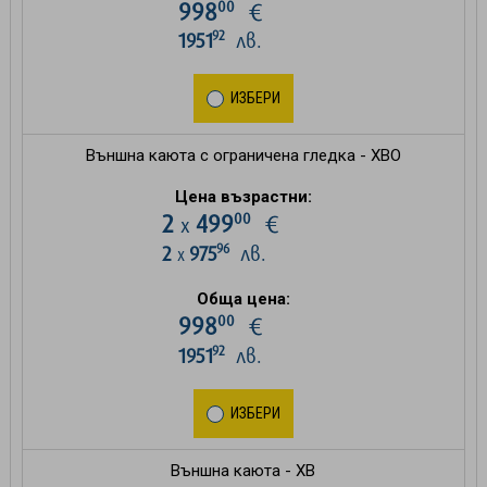
00
998
€
92
1951
лв.
ИЗБЕРИ
Външна каюта с ограничена гледка - XBO
Цена възрастни:
00
2
499
€
х
96
2
975
лв.
х
Обща цена:
00
998
€
92
1951
лв.
ИЗБЕРИ
Външна каюта - XB