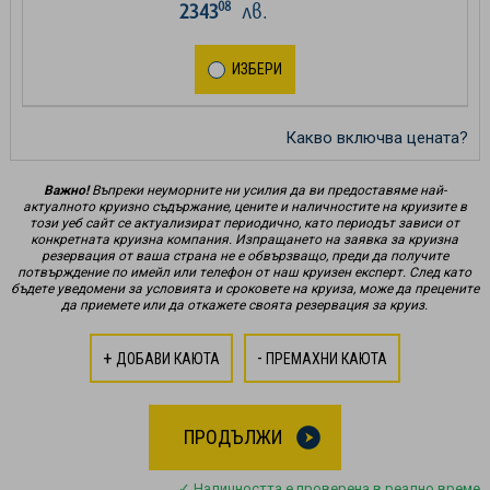
08
2343
лв.
ИЗБЕРИ
Какво включва цената?
Важно!
Въпреки неуморните ни усилия да ви предоставяме най-
актуалното круизно съдържание, цените и наличностите на круизите в
този уеб сайт се актуализират периодично, като периодът зависи от
конкретната круизна компания. Изпращането на заявка за круизна
резервация от ваша страна не е обвързващо, преди да получите
потвърждение по имейл или телефон от наш круизен експерт. След като
бъдете уведомени за условията и сроковете на круиза, може да прецените
да приемете или да откажете своята резервация за круиз.
+
-
ДОБАВИ КАЮТА
ПРЕМАХНИ КАЮТА
ПРОДЪЛЖИ
✓ Наличността е проверена в реално време