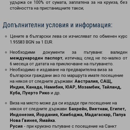
удържа се 100% от сумата, заплатена за на круиза, без
стойността на пристанищните такси;
Допълнителни условия и информация:
Цените в български лева се изчисляват по обменен курс
1.95583 BGN за 1 EUR.
Необходими документи за пътуване: валиден
международен паспорт
, изтичащ след не по-малко от
6 месеца от датата на приключване на пътуването.
Необходимо е издаване на предварителна виза за
български граждани ако по маршрута имате посещение
на някоя от следните държави:
Австралия, САЩ,
Индия, Канада, Намибия, ЮАР, Мозамбик, Тайланд,
Куба, Пуерто Рико
и др.
Виза на място може да си издаде при посещение на
някоя от следните държави:
Бахрейн, Виетнам, Египет,
Индонезия, Йордания, Камбоджа, Мадагаскар, Папуа
Нова Гвинея, Ямайка.
Русия
- при круизно пътуване с посещение на Санкт