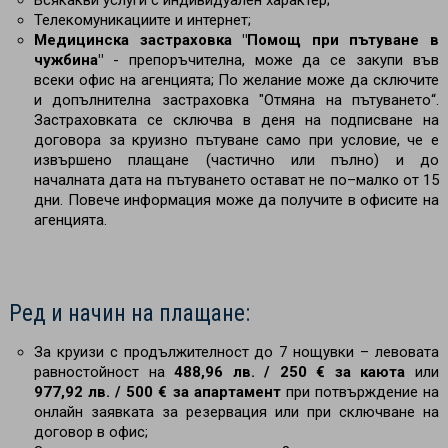
Всякакви услуги с индивидуален характер;
Телекомуникациите и интернет;
Медицинска застраховка "Помощ при пътуване в
чужбина"
- препоръчителна, може да се закупи във
всеки офис на агенцията; По желание може да сключите
и допълнителна застраховка "Отмяна на пътуването“.
Застраховката се сключва в деня на подписване на
договора за круизно пътуване само при условие, че е
извършено плащане (частично или пълно) и до
началната дата на пътуването остават не по–малко от 15
дни. Повече информация може да получите в офисите на
агенцията.
Ред и начин на плащане:
За круизи с продължителност до 7 нощувки – левовата
равностойност на
488,96 лв. / 250 € за каюта
или
977,92 лв. / 500 € за апартамент
при потвърждение на
онлайн заявката за резервация или при сключване на
договор в офис;