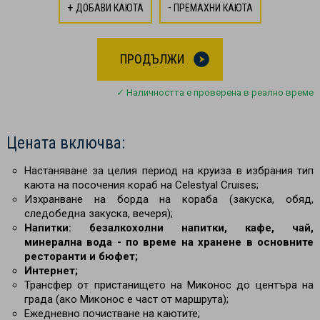
+
-
ДОБАВИ КАЮТА
ПРЕМАХНИ КАЮТА
ПРОДЪЛЖИ
✓ Наличността е проверена в реално време
Цената включва:
Настаняване за целия период на круиза в избрания тип
каюта на посочения кораб на Celestyal Cruises;
Изхранване на борда на кораба (закуска, обяд,
следобедна закуска, вечеря);
Напитки: безалкохолни напитки, кафе, чай,
минерална вода - по време на хранене в основните
ресторанти и бюфет;
Интернет;
Трансфер от пристанището на Миконос до центъра на
града (ако Миконос е част от маршрута);
Ежедневно почистване на каютите;