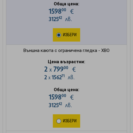
Обща цена:
00
1598
€
42
3125
лв.
ИЗБЕРИ
Външна каюта с ограничена гледка - XBO
Цена възрастни:
00
2
799
€
х
71
2
1562
лв.
х
Обща цена:
00
1598
€
42
3125
лв.
ИЗБЕРИ