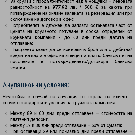
За круизи с продължителност над 8 нощувки
– левовата
равностойност на
977,92 лв. / 500 € за каюта
при
потвърждение на онлайн заявката за резервация или при
сключване на договор в офис;
Потребителят е длъжен да заплати останалата част от
цената на круизното пътуване в срока, определен от
круизната компания - до 60 дни преди датата на
отплаване;
Плащането може да се извърши в брой или с дебитна/
кредитна карта в офис на агенцията или по банков път на
посочените в потвърждението/договора банкови
сметки.
Анулационни условия:
Неустойки в случай на анулация от страна на клиент -
спрямо стандартните условия на круизната компания:
Между 89 и 60 дни преди отплаване – стойността на
платения депозит;
Между 59 и 30 дни преди отплаване
–
50% от сумата;
При оставащи 29 или по-малко дни преди отплаване –