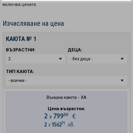
включва цената
Изчисляване на цена
КАЮТА №
1
ВЪЗРАСТНИ:
ДЕЦА:
ТИП КАЮТА:
Външна каюта - XA
Цена възрастни:
00
2
799
€
х
71
2
1562
лв.
х