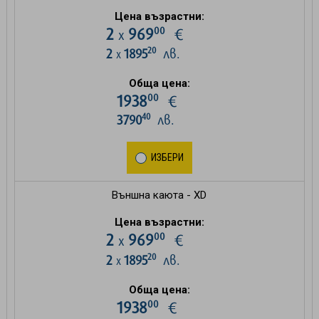
Цена възрастни:
00
2
969
€
х
20
2
1895
лв.
х
Обща цена:
00
1938
€
40
3790
лв.
ИЗБЕРИ
Външна каюта - XD
Цена възрастни:
00
2
969
€
х
20
2
1895
лв.
х
Обща цена:
00
1938
€