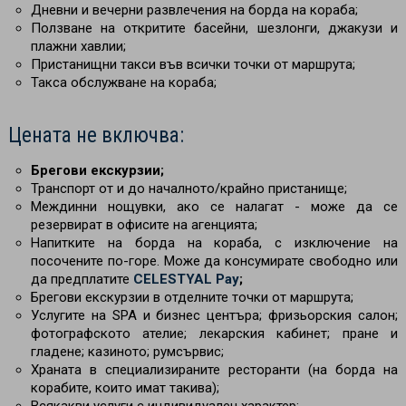
Дневни и вечерни развлечения на борда на кораба;
Ползване на откритите басейни, шезлонги, джакузи и
плажни хавлии;
Пристанищни такси във всички точки от маршрута;
Такса обслужване на кораба;
Цената не включва:
Брегови екскурзии;
Транспорт от и до началното/крайно пристанище;
Междинни нощувки, ако се налагат - може да се
резервират в офисите на агенцията;
Напитките на борда на кораба, с изключение на
посочените по-горе. Може да консумирате свободно или
да предплатите
CELESTYAL Pay
;
Брегови екскурзии в отделните точки от маршрута;
Услугите на SPA и бизнес центъра; фризьорския салон;
фотографското ателие; лекарския кабинет; пране и
гладене; казиното; румсървис;
Храната в специализираните ресторанти (на борда на
корабите, които имат такива);