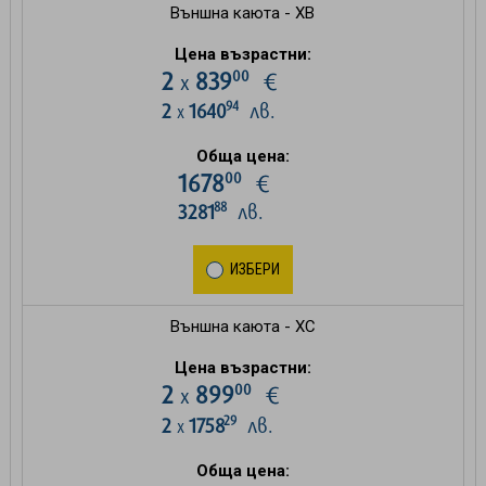
Външна каюта - XB
Цена възрастни:
00
2
839
€
х
94
2
1640
лв.
х
Обща цена:
00
1678
€
88
3281
лв.
ИЗБЕРИ
Външна каюта - XC
Цена възрастни:
00
2
899
€
х
29
2
1758
лв.
х
Обща цена: