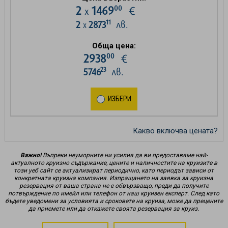
00
2
1469
€
х
11
2
2873
лв.
х
Обща цена:
00
2938
€
23
5746
лв.
ИЗБЕРИ
Какво включва цената?
Важно!
Въпреки неуморните ни усилия да ви предоставяме най-
актуалното круизно съдържание, цените и наличностите на круизите в
този уеб сайт се актуализират периодично, като периодът зависи от
конкретната круизна компания. Изпращането на заявка за круизна
резервация от ваша страна не е обвързващо, преди да получите
потвърждение по имейл или телефон от наш круизен експерт. След като
бъдете уведомени за условията и сроковете на круиза, може да прецените
да приемете или да откажете своята резервация за круиз.