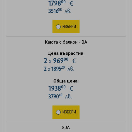
00
1798
€
58
3516
лв.
ИЗБЕРИ
Каюта с балкон - BA
Цена възрастни:
00
2
969
€
х
20
2
1895
лв.
х
Обща цена:
00
1938
€
40
3790
лв.
ИЗБЕРИ
SJA