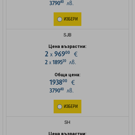
40
3790
лв.
ИЗБЕРИ
SJB
Цена възрастни:
00
2
969
€
х
20
2
1895
лв.
х
Обща цена:
00
1938
€
40
3790
лв.
ИЗБЕРИ
SH
Цена възрастни: