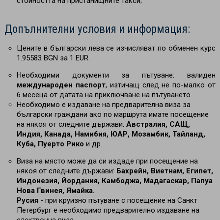
стойността на пристанищните такси;
Допълнителни условия и информация:
Цените в български лева се изчисляват по обменен курс
1.95583 BGN за 1 EUR.
Необходими документи за пътуване: валиден
международен паспорт
, изтичащ след не по-малко от
6 месеца от датата на приключване на пътуването.
Необходимо е издаване на предварителна виза за
български граждани ако по маршрута имате посещение
на някоя от следните държави:
Австралия, САЩ,
Индия, Канада, Намибия, ЮАР, Мозамбик, Тайланд,
Куба, Пуерто Рико
и др.
Виза на място може да си издаде при посещение на
някоя от следните държави:
Бахрейн, Виетнам, Египет,
Индонезия, Йордания, Камбоджа, Мадагаскар, Папуа
Нова Гвинея, Ямайка.
Русия
- при круизно пътуване с посещение на Санкт
Петербург е необходимо предварително издаване на