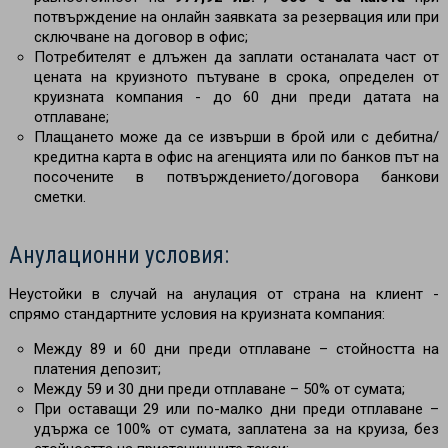
потвърждение на онлайн заявката за резервация или при
сключване на договор в офис;
Потребителят е длъжен да заплати останалата част от
цената на круизното пътуване в срока, определен от
круизната компания - до 60 дни преди датата на
отплаване;
Плащането може да се извърши в брой или с дебитна/
кредитна карта в офис на агенцията или по банков път на
посочените в потвърждението/договора банкови
сметки.
Анулационни условия:
Неустойки в случай на анулация от страна на клиент -
спрямо стандартните условия на круизната компания:
Между 89 и 60 дни преди отплаване – стойността на
платения депозит;
Между 59 и 30 дни преди отплаване
–
50% от сумата;
При оставащи 29 или по-малко дни преди отплаване –
удържа се 100% от сумата, заплатена за на круиза, без