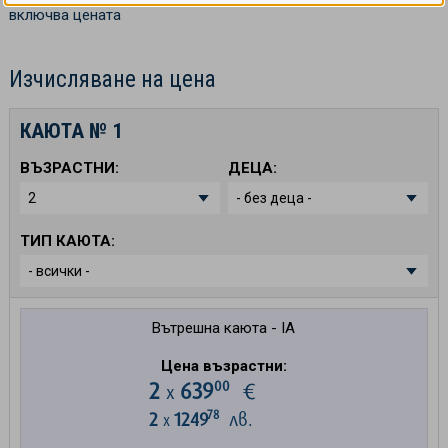
включва цената
Изчисляване на цена
КАЮТА №
1
ВЪЗРАСТНИ:
ДЕЦА:
ТИП КАЮТА:
Вътрешна каюта - IA
Цена възрастни:
00
2
639
€
х
78
2
1249
лв.
х