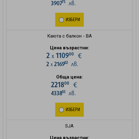
75
3907
лв.
ИЗБЕРИ
Каюта с балкон - BA
Цена възрастни:
00
2
1109
€
х
02
2
2169
лв.
х
Обща цена:
00
2218
€
03
4338
лв.
ИЗБЕРИ
SJA
Цена възрастни: