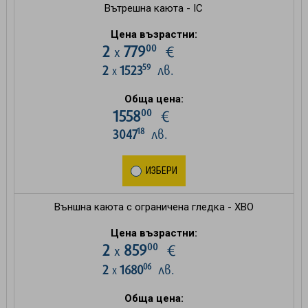
Вътрешна каюта - IC
Цена възрастни:
00
2
779
€
х
59
2
1523
лв.
х
Обща цена:
00
1558
€
18
3047
лв.
ИЗБЕРИ
Външна каюта с ограничена гледка - XBO
Цена възрастни:
00
2
859
€
х
06
2
1680
лв.
х
Обща цена: