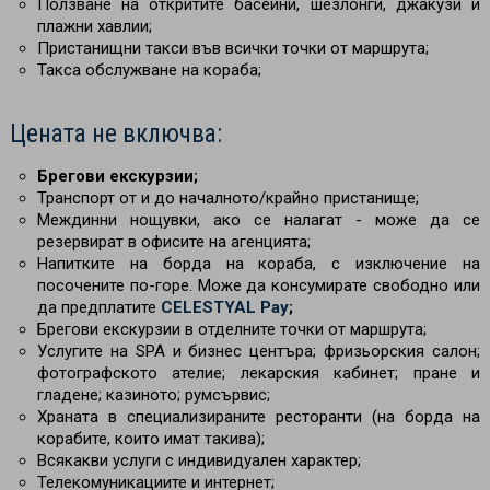
Ползване на откритите басейни, шезлонги, джакузи и
плажни хавлии;
Пристанищни такси във всички точки от маршрута;
Такса обслужване на кораба;
Цената не включва:
Брегови екскурзии;
Транспорт от и до началното/крайно пристанище;
Междинни нощувки, ако се налагат - може да се
резервират в офисите на агенцията;
Напитките на борда на кораба, с изключение на
посочените по-горе. Може да консумирате свободно или
да предплатите
CELESTYAL Pay
;
Брегови екскурзии в отделните точки от маршрута;
Услугите на SPA и бизнес центъра; фризьорския салон;
фотографското ателие; лекарския кабинет; пране и
гладене; казиното; румсървис;
Храната в специализираните ресторанти (на борда на
корабите, които имат такива);
Всякакви услуги с индивидуален характер;
Телекомуникациите и интернет;