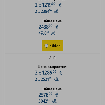
00
2
1219
€
х
16
2
2384
лв.
х
Обща цена:
00
2438
€
31
4768
лв.
ИЗБЕРИ
SJB
Цена възрастни:
00
2
1289
€
х
06
2
2521
лв.
х
Обща цена:
00
2578
€
13
5042
лв.