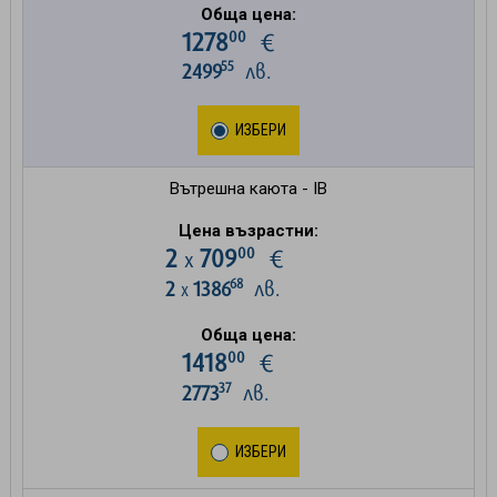
Обща цена:
00
1278
€
55
2499
лв.
ИЗБЕРИ
Вътрешна каюта - IB
Цена възрастни:
00
2
709
€
х
68
2
1386
лв.
х
Обща цена:
00
1418
€
37
2773
лв.
ИЗБЕРИ