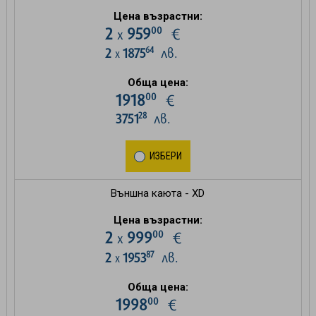
Цена възрастни:
00
2
959
€
х
64
2
1875
лв.
х
Обща цена:
00
1918
€
28
3751
лв.
ИЗБЕРИ
Външна каюта - XD
Цена възрастни:
00
2
999
€
х
87
2
1953
лв.
х
Обща цена:
00
1998
€