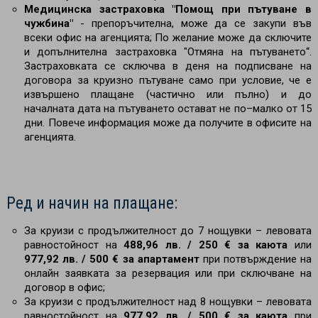
Медицинска застраховка "Помощ при пътуване в
чужбина"
- препоръчителна, може да се закупи във
всеки офис на агенцията; По желание може да сключите
и допълнителна застраховка "Отмяна на пътуването“.
Застраховката се сключва в деня на подписване на
договора за круизно пътуване само при условие, че е
извършено плащане (частично или пълно) и до
началната дата на пътуването остават не по–малко от 15
дни. Повече информация може да получите в офисите на
агенцията.
Ред и начин на плащане:
За круизи с продължителност до 7 нощувки – левовата
равностойност на
488,96 лв. / 250 € за каюта
или
977,92 лв. / 500 € за апартамент
при потвърждение на
онлайн заявката за резервация или при сключване на
договор в офис;
За круизи с продължителност над 8 нощувки
– левовата
равностойност на
977,92 лв. / 500 € за каюта
при