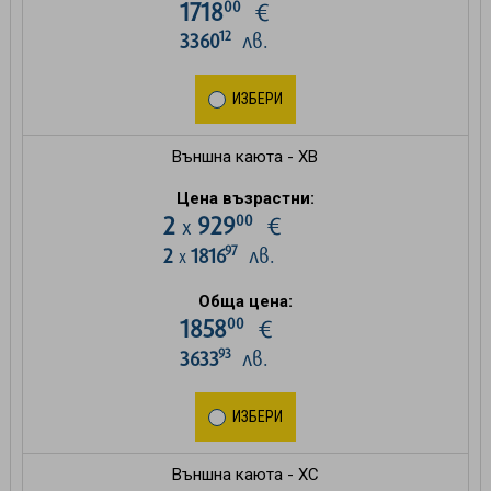
00
1718
€
12
3360
лв.
ИЗБЕРИ
Външна каюта - XB
Цена възрастни:
00
2
929
€
х
97
2
1816
лв.
х
Обща цена:
00
1858
€
93
3633
лв.
ИЗБЕРИ
Външна каюта - XC