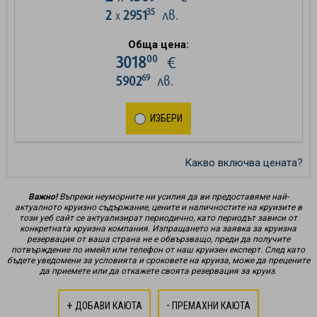
35
2
2951
лв.
х
Обща цена:
00
3018
€
69
5902
лв.
ИЗБЕРИ
Какво включва цената?
Важно!
Въпреки неуморните ни усилия да ви предоставяме най-
актуалното круизно съдържание, цените и наличностите на круизите в
този уеб сайт се актуализират периодично, като периодът зависи от
конкретната круизна компания. Изпращането на заявка за круизна
резервация от ваша страна не е обвързващо, преди да получите
потвърждение по имейл или телефон от наш круизен експерт. След като
бъдете уведомени за условията и сроковете на круиза, може да прецените
да приемете или да откажете своята резервация за круиз.
+
-
ДОБАВИ КАЮТА
ПРЕМАХНИ КАЮТА