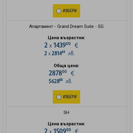
ИЗБЕРИ
Апартамент - Grand Dream Suite - SG
Цена възрастни:
00
2
1439
€
х
44
2
2814
лв.
х
Обща цена:
00
2878
€
88
5628
лв.
ИЗБЕРИ
SH
Цена възрастни:
00
2
1509
€
х