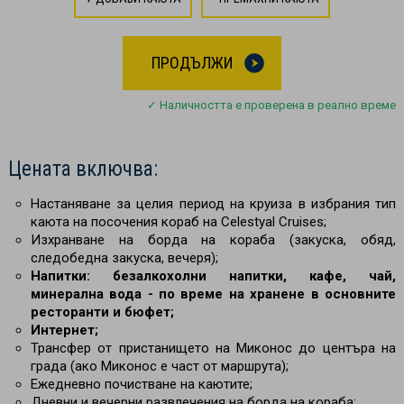
ПРОДЪЛЖИ
✓ Наличността е проверена в реално време
Цената включва:
Настаняване за целия период на круиза в избрания тип
каюта на посочения кораб на Celestyal Cruises;
Изхранване на борда на кораба (закуска, обяд,
следобедна закуска, вечеря);
Напитки: безалкохолни напитки, кафе, чай,
минерална вода - по време на хранене в основните
ресторанти и бюфет;
Интернет;
Трансфер от пристанището на Миконос до центъра на
града (ако Миконос е част от маршрута);
Ежедневно почистване на каютите;
Дневни и вечерни развлечения на борда на кораба;