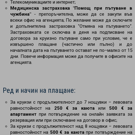
Телекомуникациите и интернет;
Медицинска застраховка "Помощ при пътуване в
чужбина"
- препоръчителна, може да се закупи във
всеки офис на агенцията; По желание може да сключите
и допълнителна застраховка "Отмяна на пътуването“.
Застраховката се сключва в деня на подписване на
договора за круизно пътуване само при условие, че е
извършено плащане (частично или пълно) и до
началната дата на пътуването остават не по–малко от 15
дни. Повече информация може да получите в офисите на
агенцията.
Ред и начин на плащане:
За круизи с продължителност до 7 нощувки – левовата
равностойност на
250 € за каюта
или
500 € за
апартамент
при потвърждение на онлайн заявката за
резервация или при сключване на договор в офис;
За круизи с продължителност над 8 нощувки
– левовата
равностойност на
500 € за каюта
при потвърждение на