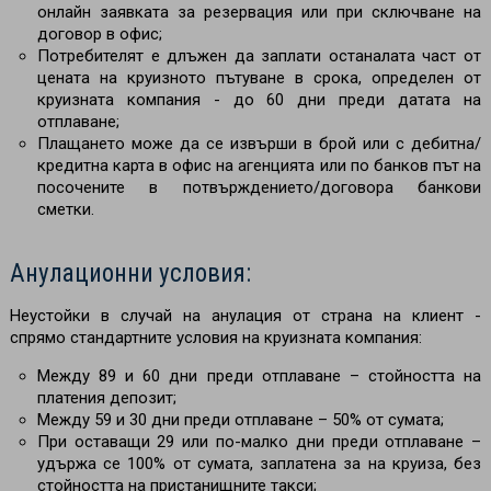
онлайн заявката за резервация или при сключване на
договор в офис;
Потребителят е длъжен да заплати останалата част от
цената на круизното пътуване в срока, определен от
круизната компания - до 60 дни преди датата на
отплаване;
Плащането може да се извърши в брой или с дебитна/
кредитна карта в офис на агенцията или по банков път на
посочените в потвърждението/договора банкови
сметки.
Анулационни условия:
Неустойки в случай на анулация от страна на клиент -
спрямо стандартните условия на круизната компания:
Между 89 и 60 дни преди отплаване – стойността на
платения депозит;
Между 59 и 30 дни преди отплаване
–
50% от сумата;
При оставащи 29 или по-малко дни преди отплаване –
удържа се 100% от сумата, заплатена за на круиза, без
стойността на пристанищните такси;