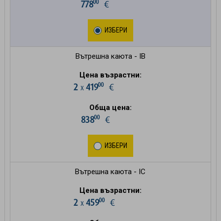
00
778
€
ИЗБЕРИ
Вътрешна каюта - IB
Цена възрастни:
00
2
419
€
х
Обща цена:
00
838
€
ИЗБЕРИ
Вътрешна каюта - IC
Цена възрастни:
00
2
459
€
х