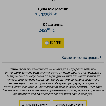
SH
Цена възрастни:
00
2
1229
€
х
Обща цена:
00
2458
€
ИЗБЕРИ
Какво включва цената?
Важно!
Въпреки неуморните ни усилия да ви предоставяме най-
актуалното круизно съдържание, цените и наличностите на круизите в
този уеб сайт се актуализират периодично, като периодът зависи от
конкретната круизна компания. Изпращането на заявка за круизна
резервация от ваша страна не е обвързващо, преди да получите
потвърждение по имейл или телефон от наш круизен експерт. След като
бъдете уведомени за условията и сроковете на круиза, може да прецените
да приемете или да откажете своята резервация за круиз.
+
-
ДОБАВИ КАЮТА
ПРЕМАХНИ КАЮТА