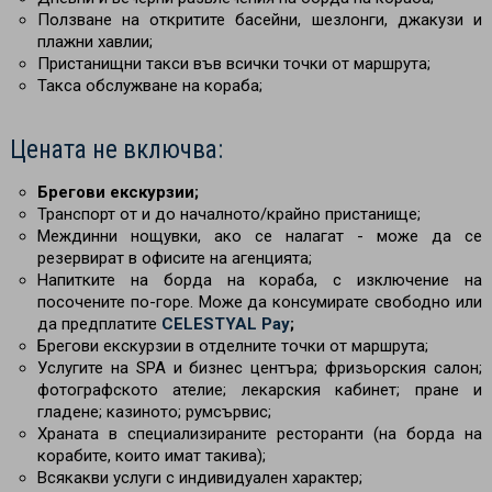
Ползване на откритите басейни, шезлонги, джакузи и
плажни хавлии;
Пристанищни такси във всички точки от маршрута;
Такса обслужване на кораба;
Цената не включва:
Брегови екскурзии;
Транспорт от и до началното/крайно пристанище;
Междинни нощувки, ако се налагат - може да се
резервират в офисите на агенцията;
Напитките на борда на кораба, с изключение на
посочените по-горе. Може да консумирате свободно или
да предплатите
CELESTYAL Pay
;
Брегови екскурзии в отделните точки от маршрута;
Услугите на SPA и бизнес центъра; фризьорския салон;
фотографското ателие; лекарския кабинет; пране и
гладене; казиното; румсървис;
Храната в специализираните ресторанти (на борда на
корабите, които имат такива);
Всякакви услуги с индивидуален характер;