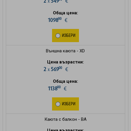
2
549
€
х
Обща цена:
00
1098
€
ИЗБЕРИ
Външна каюта - XD
Цена възрастни:
00
2
569
€
х
Обща цена:
00
1138
€
ИЗБЕРИ
Каюта с балкон - BA
Цена възрастни: