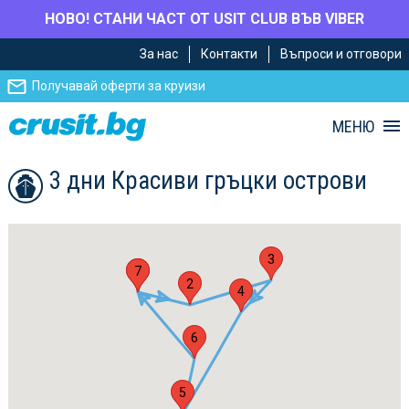
НОВО! СТАНИ ЧАСТ ОТ USIT CLUB ВЪВ VIBER
Премини
Премини
За нас
Контакти
Въпроси и отговори
към
към
главното
Навигацията
Получавай оферти за круизи
съдържание
МЕНЮ
3 дни Красиви гръцки острови
3
1
7
2
4
6
5