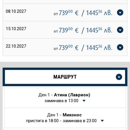
08.10.2027
739
00
€
/ 1445
36
лв.
от
15.10.2027
739
00
€
/ 1445
36
лв.
от
22.10.2027
739
00
€
/ 1445
36
лв.
от
Още
МАРШРУТ
информация
за
Круиза
Ден 1 -
Атина (Лаврион)
заминава в 13:00
Ден 1 -
Миконос
пристига в 18:00 - заминава в 23:00