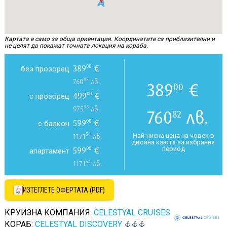
Картата е само за обща ориентация. Координатите са приблизителни и
не целят да покажат точната локация на кораба.
389
€
00
без прозорец
82
760
лв.
389
€
00
499
€
00
с прозорец
96
975
лв.
760
лв.
82
599
€
00
с балкон
54
Най-ниска цена на човек в
1171
лв.
двойна каюта за избрания
период
599
€
00
апартамент
54
1171
лв.
ИЗТЕГЛЕТЕ ОФЕРТАТА (PDF)
КРУИЗНА КОМПАНИЯ:
CELESTYAL CRUISES
КОРАБ:
CELESTYAL DISCOVERY