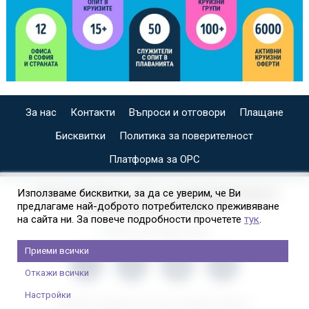
За нас
Контакти
Въпроси и отговори
Плащане
Бисквитки
Политика за поверителност
Платформа за ОРС
СПЕЦИАЛИЗИРАН САЙТ ЗА ИНДИВИДУАЛНИ И
Използваме бисквитки, за да се уверим, че Ви
предлагаме най-доброто потребителско преживяване
ОРГАНИЗИРАНИ КРУИЗИ НА
на сайта ни. За повече подробности прочетете
тук
.
Приеми всички
Откажи всички
Настройки
2026 © Copyright Usit Colours; Дизайн:
Studio X