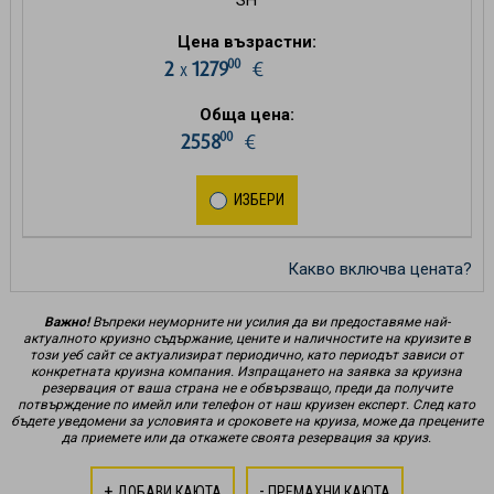
SH
Цена възрастни:
00
2
1279
€
х
Обща цена:
00
2558
€
ИЗБЕРИ
Какво включва цената?
Важно!
Въпреки неуморните ни усилия да ви предоставяме най-
актуалното круизно съдържание, цените и наличностите на круизите в
този уеб сайт се актуализират периодично, като периодът зависи от
конкретната круизна компания. Изпращането на заявка за круизна
резервация от ваша страна не е обвързващо, преди да получите
потвърждение по имейл или телефон от наш круизен експерт. След като
бъдете уведомени за условията и сроковете на круиза, може да прецените
да приемете или да откажете своята резервация за круиз.
+
-
ДОБАВИ КАЮТА
ПРЕМАХНИ КАЮТА