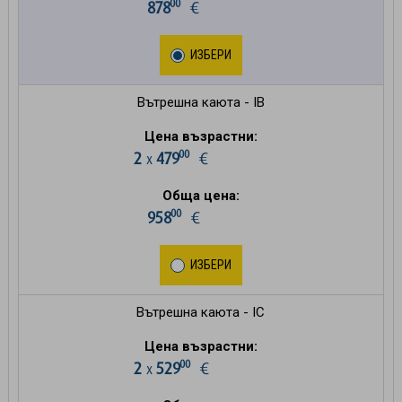
00
878
€
ИЗБЕРИ
Вътрешна каюта - IB
Цена възрастни:
00
2
479
€
х
Обща цена:
00
958
€
ИЗБЕРИ
Вътрешна каюта - IC
Цена възрастни:
00
2
529
€
х