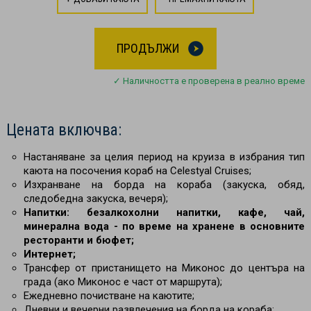
ПРОДЪЛЖИ
✓ Наличността е проверена в реално време
Цената включва:
Настаняване за целия период на круиза в избрания тип
каюта на посочения кораб на Celestyal Cruises;
Изхранване на борда на кораба (закуска, обяд,
следобедна закуска, вечеря);
Напитки: безалкохолни напитки, кафе, чай,
минерална вода - по време на хранене в основните
ресторанти и бюфет;
Интернет;
Трансфер от пристанището на Миконос до центъра на
града (ако Миконос е част от маршрута);
Ежедневно почистване на каютите;
Дневни и вечерни развлечения на борда на кораба;