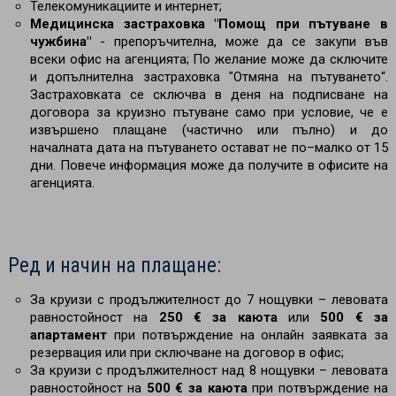
Телекомуникациите и интернет;
Медицинска застраховка "Помощ при пътуване в
чужбина"
- препоръчителна, може да се закупи във
всеки офис на агенцията; По желание може да сключите
и допълнителна застраховка "Отмяна на пътуването“.
Застраховката се сключва в деня на подписване на
договора за круизно пътуване само при условие, че е
извършено плащане (частично или пълно) и до
началната дата на пътуването остават не по–малко от 15
дни. Повече информация може да получите в офисите на
агенцията.
Ред и начин на плащане:
За круизи с продължителност до 7 нощувки – левовата
равностойност на
250 € за каюта
или
500 € за
апартамент
при потвърждение на онлайн заявката за
резервация или при сключване на договор в офис;
За круизи с продължителност над 8 нощувки
– левовата
равностойност на
500 € за каюта
при потвърждение на