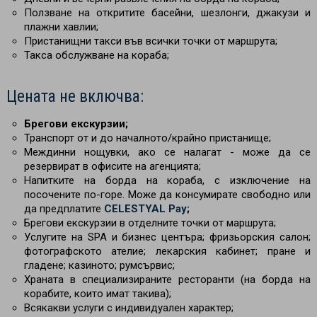
Ползване на откритите басейни, шезлонги, джакузи и
плажни хавлии;
Пристанищни такси във всички точки от маршрута;
Такса обслужване на кораба;
Цената не включва:
Брегови екскурзии;
Транспорт от и до началното/крайно пристанище;
Междинни нощувки, ако се налагат - може да се
резервират в офисите на агенцията;
Напитките на борда на кораба, с изключение на
посочените по-горе. Може да консумирате свободно или
да предплатите
CELESTYAL Pay
;
Брегови екскурзии в отделните точки от маршрута;
Услугите на SPA и бизнес центъра; фризьорския салон;
фотографското ателие; лекарския кабинет; пране и
гладене; казиното; румсървис;
Храната в специализираните ресторанти (на борда на
корабите, които имат такива);
Всякакви услуги с индивидуален характер;