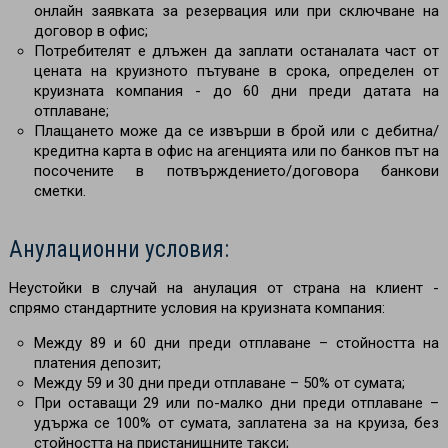
онлайн заявката за резервация или при сключване на
договор в офис;
Потребителят е длъжен да заплати останалата част от
цената на круизното пътуване в срока, определен от
круизната компания - до 60 дни преди датата на
отплаване;
Плащането може да се извърши в брой или с дебитна/
кредитна карта в офис на агенцията или по банков път на
посочените в потвърждението/договора банкови
сметки.
Анулационни условия:
Неустойки в случай на анулация от страна на клиент -
спрямо стандартните условия на круизната компания:
Между 89 и 60 дни преди отплаване – стойността на
платения депозит;
Между 59 и 30 дни преди отплаване
–
50% от сумата;
При оставащи 29 или по-малко дни преди отплаване –
удържа се 100% от сумата, заплатена за на круиза, без
стойността на пристанищните такси;