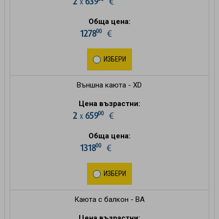
2
639
€
х
Обща цена:
00
1278
€
ИЗБЕРИ
Външна каюта - XD
Цена възрастни:
00
2
659
€
х
Обща цена:
00
1318
€
ИЗБЕРИ
Каюта с балкон - BA
Цена възрастни: