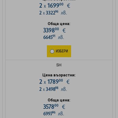
00
2
1699
€
х
96
2
3322
лв.
х
Обща цена:
00
3398
€
91
6645
лв.
ИЗБЕРИ
SH
Цена възрастни:
00
2
1789
€
х
98
2
3498
лв.
х
Обща цена:
00
3578
€
96
6997
лв.