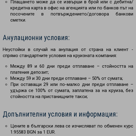
Плащането може да се извърши в брой или с дебитна/
кредитна карта в офис на агенцията или по банков път на
посочените в потвърждението/договора банкови
сметки.
Анулационни условия:
Неустойки в случай на анулация от страна на клиент -
спрямо стандартните условия на круизната компания:
Между 89 и 60 дни преди отплаване – стойността на
платения депозит;
Между 59 и 30 дни преди отплаване
–
50% от сумата;
При оставащи 29 или по-малко дни преди отплаване –
удържа се 100% от сумата, заплатена за на круиза, без
стойността на пристанищните такси;
Допълнителни условия и информация:
Цените в български лева се изчисляват по обменен курс
1.95583 BGN за 1 EUR.