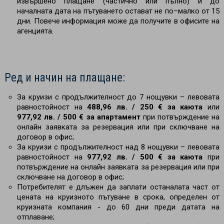
извършено плащане (частично или пълно) и до
началната дата на пътуването остават не по–малко от 15
дни. Повече информация може да получите в офисите на
агенцията.
Ред и начин на плащане:
За круизи с продължителност до 7 нощувки – левовата
равностойност на
488,96 лв. / 250 € за каюта
или
977,92 лв. / 500 € за апартамент
при потвърждение на
онлайн заявката за резервация или при сключване на
договор в офис;
За круизи с продължителност над 8 нощувки
– левовата
равностойност на
977,92 лв. / 500 € за каюта
при
потвърждение на онлайн заявката за резервация или при
сключване на договор в офис;
Потребителят е длъжен да заплати останалата част от
цената на круизното пътуване в срока, определен от
круизната компания - до 60 дни преди датата на
отплаване;