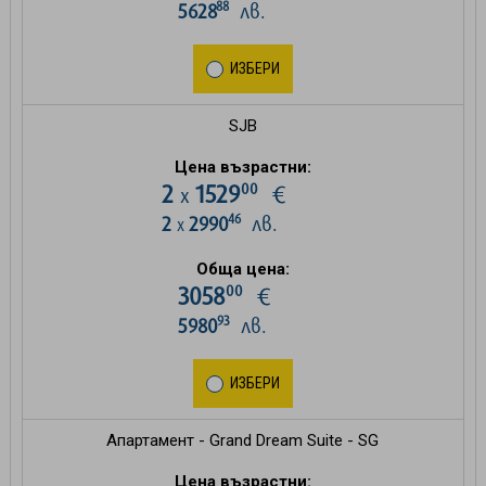
88
5628
лв.
ИЗБЕРИ
SJB
Цена възрастни:
00
2
1529
€
х
46
2
2990
лв.
х
Обща цена:
00
3058
€
93
5980
лв.
ИЗБЕРИ
Апартамент - Grand Dream Suite - SG
Цена възрастни: