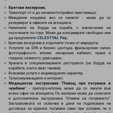
Брегови екскурзии;
Транспорт от и до началното/крайно пристанище;
Междинни нощувки, ако се налагат - може да се
резервират в офисите на агенцията;
Напитките на борда на кораба, с изключение на
посочените по-горе. Може да консумирате свободно или
да предплатите
CELESTYAL Pay
;
Брегови екскурзии в отделните точки от маршрута;
Услугите на SPA и бизнес центъра; фризьорския салон;
фотографското ателие; лекарския кабинет; пране и
гладене; казиното; румсървис;
Храната в специализираните ресторанти (на борда на
корабите, които имат такива);
Всякакви услуги с индивидуален характер;
Телекомуникациите и интернет;
Медицинска застраховка "Помощ при пътуване в
чужбина"
- препоръчителна, може да се закупи във
всеки офис на агенцията; По желание може да сключите
и допълнителна застраховка "Отмяна на пътуването“.
Застраховката се сключва в деня на подписване на
договора за круизно пътуване само при условие, че е