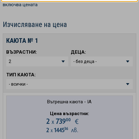
включва цената
Изчисляване на цена
КАЮТА №
1
ВЪЗРАСТНИ:
ДЕЦА:
ТИП КАЮТА:
Вътрешна каюта - IA
Цена възрастни:
00
2
739
€
х
36
2
1445
лв.
х