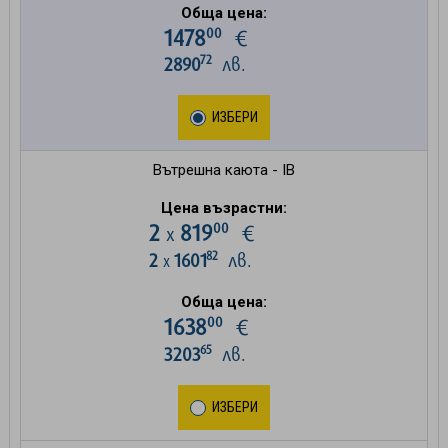
Обща цена:
00
1478
€
72
2890
лв.
ИЗБЕРИ
Вътрешна каюта - IB
Цена възрастни:
00
2
819
€
х
82
2
1601
лв.
х
Обща цена:
00
1638
€
65
3203
лв.
ИЗБЕРИ