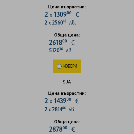
Цена възрастни:
00
2
1309
€
х
18
2
2560
лв.
х
Обща цена:
00
2618
€
36
5120
лв.
ИЗБЕРИ
SJA
Цена възрастни:
00
2
1439
€
х
44
2
2814
лв.
х
Обща цена:
00
2878
€