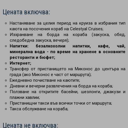
Цената включва:
Настаняване за целия период на круиза в избрания тип
каюта на посочения кораб на Celestyal Cruises;
Изхранване на борда на кораба (закуска, обяд,
следобедна закуска, вечеря);
Напитки: безалкохолни напитки, кафе, чай,
минерална вода - по време на хранене в основните
ресторанти и бюфет;
Интернет;
Трансфер от пристанището на Миконос до центъра на
града (ако Миконос е част от маршрута);
Ежедневно почистване на каютите;
Дневни и вечерни развлечения на борда на кораба;
Ползване на откритите басейни, шезлонги, джакузи и
плажни хавлии;
Пристанищни такси във всички точки от маршрута;
Такса обслужване на кораба;
Цената не включва: