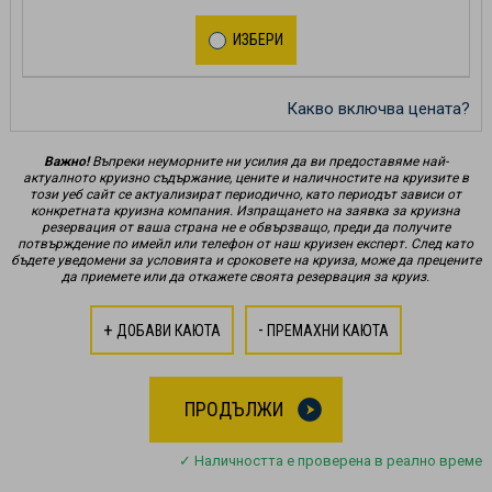
ИЗБЕРИ
Какво включва цената?
Важно!
Въпреки неуморните ни усилия да ви предоставяме най-
актуалното круизно съдържание, цените и наличностите на круизите в
този уеб сайт се актуализират периодично, като периодът зависи от
конкретната круизна компания. Изпращането на заявка за круизна
резервация от ваша страна не е обвързващо, преди да получите
потвърждение по имейл или телефон от наш круизен експерт. След като
бъдете уведомени за условията и сроковете на круиза, може да прецените
да приемете или да откажете своята резервация за круиз.
+
-
ДОБАВИ КАЮТА
ПРЕМАХНИ КАЮТА
ПРОДЪЛЖИ
✓ Наличността е проверена в реално време