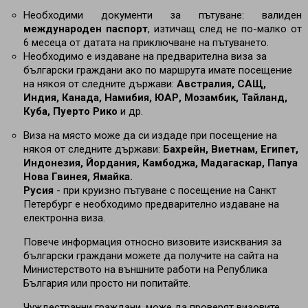
Необходими документи за пътуване: валиден
международен паспорт
, изтичащ след не по-малко от
6 месеца от датата на приключване на пътуването.
Необходимо е издаване на предварителна виза за
български граждани ако по маршрута имате посещение
на някоя от следните държави:
Австралия, САЩ,
Индия, Канада, Намибия, ЮАР, Мозамбик, Тайланд,
Куба, Пуерто Рико
и др.
Виза на място може да си издаде при посещение на
някоя от следните държави:
Бахрейн, Виетнам, Египет,
Индонезия, Йордания, Камбоджа, Мадагаскар, Папуа
Нова Гвинея, Ямайка.
Русия
- при круизно пътуване с посещение на Санкт
Петербург е необходимо предварително издаване на
електронна виза.
Повече информация относно визовите изисквания за
български граждани можете да получите на сайта на
Министерството на външните работи на Република
България или просто ни попитайте.
Чуждестранни граждани, може да проверят визовите