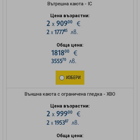
Вътрешна каюта - IC
Цена възрастни:
00
2
909
€
х
85
2
1777
лв.
х
Обща цена:
00
1818
€
70
3555
лв.
ИЗБЕРИ
Външна каюта с ограничена гледка - XBO
Цена възрастни:
00
2
999
€
х
87
2
1953
лв.
х
Обща цена: