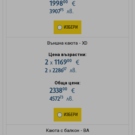
00
1998
€
75
3907
лв.
ИЗБЕРИ
Външна каюта - XD
Цена възрастни:
00
2
1169
€
х
37
2
2286
лв.
х
Обща цена:
00
2338
€
73
4572
лв.
ИЗБЕРИ
Каюта с балкон - BA