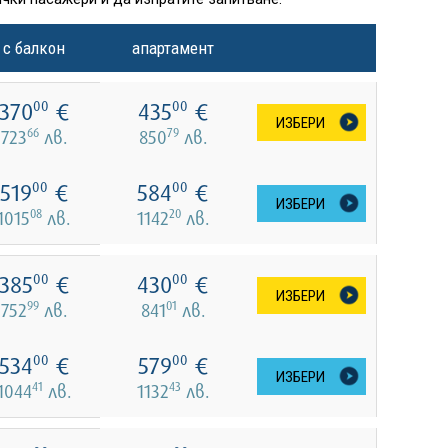
с балкон
апартамент
370
€
435
€
00
00
ИЗБЕРИ
66
79
723
лв.
850
лв.
519
€
584
€
00
00
ИЗБЕРИ
08
20
1015
лв.
1142
лв.
385
€
430
€
00
00
ИЗБЕРИ
99
01
752
лв.
841
лв.
534
€
579
€
00
00
ИЗБЕРИ
41
43
1044
лв.
1132
лв.