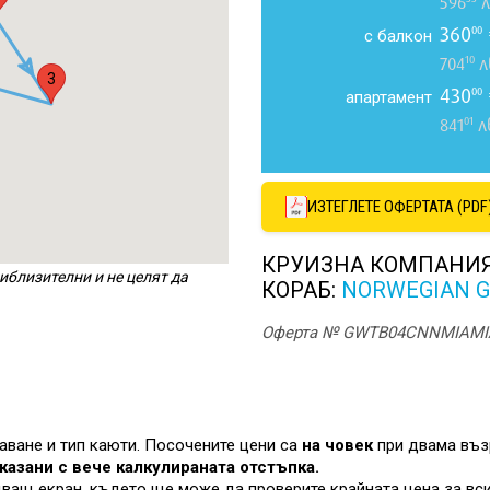
596
л
360
00
с балкон
10
704
л
3
430
00
апартамент
01
841
л
ИЗТЕГЛЕТЕ ОФЕРТАТА (PDF
КРУИЗНА КОМПАНИ
иблизителни и не целят да
КОРАБ:
NORWEGIAN 
Оферта № GWTB04CNNMIAMI
лаване и тип каюти. Посочените цени са
на човек
при двама въз
казани с вече калкулираната отстъпка.
дващ екран, където ще може да проверите крайната цена за вси