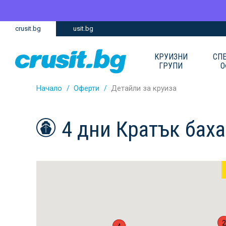
Премини
Премини
crusit.bg
usit.bg
към
към
главното
Навигацията
съдържание
КРУИЗНИ
СП
ГРУПИ
О
Начало
Оферти
Детайли за круиза
4 дни Кратък бах
2