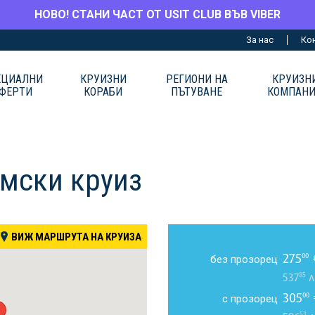
НОВО! СТАНИ ЧАСТ ОТ USIT CLUB ВЪВ VIBER
За нас
Ко
ЕЦИАЛНИ
КРУИЗНИ
РЕГИОНИ НА
КРУИЗН
ФЕРТИ
КОРАБИ
ПЪТУВАНЕ
КОМПАН
амски круиз
ВИЖ МАРШРУТА НА КРУИЗА
275
00
без прозорец
85
537
л
305
00
с прозорец
53