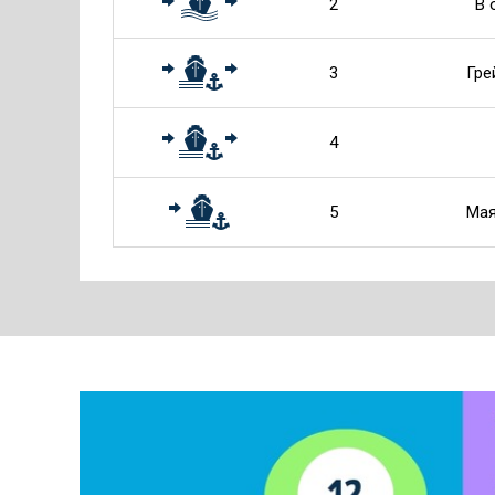
2
В 
3
Гре
4
5
Мая