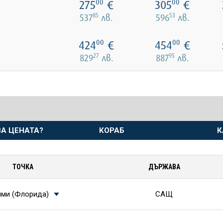
275
€
305
€
00
00
85
53
537
лв.
596
лв.
424
€
454
€
00
00
27
95
829
лв.
887
лв.
А ЦЕНАТА?
КОРАБ
К
ТОЧКА
ДЪРЖАВА
ми (Флорида)
САЩ