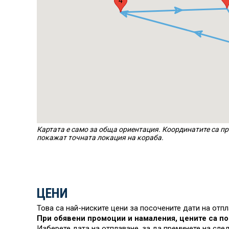
1
4
Картата е само за обща ориентация. Координатите са пр
покажат точната локация на кораба.
ЦЕНИ
Това са най-ниските цени за посочените дати на отп
При обявени промоции и намаления, цените са по
Изберете дата на отплаване, за да преминете на сле