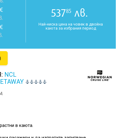
в.
€
537
лв.
85
в.
Най-ниска цена на човек в двойна
€
каюта за избрания период
в.
)
Я:
NCL
GETAWAY
A
растни в каюта.
чки пасажери и да изпратите запитване.