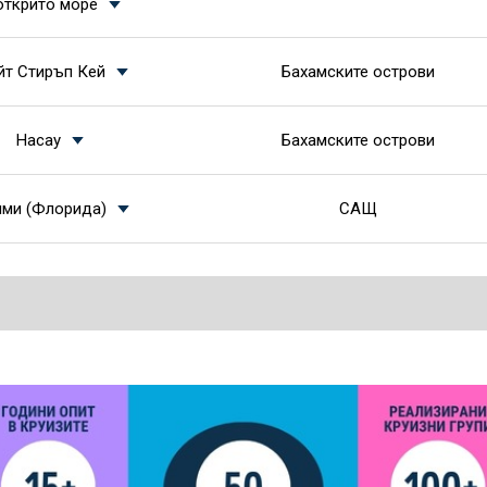
открито море
йт Стиръп Кей
Бахамските острови
Насау
Бахамските острови
ми (Флорида)
САЩ