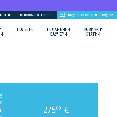
нтакти
Въпроси и отговори
Получавай оферти за круизи
И
ПОЛЕЗНО
ПОДАРЪЧНИ
НОВИНИ И
ИИ
ВАУЧЕРИ
СТАТИИ
€
в.
275
€
00
€