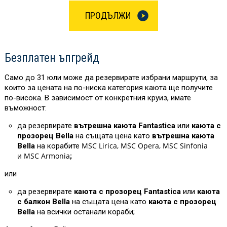
ПРОДЪЛЖИ
Безплатен ъпгрейд
Само до 31 юли може да резервирате избрани маршрути, за
които за цената на по-ниска категория каюта ще получите
по-висока. В зависимост от конкретния круиз, имате
въможност:
да резервирате
вътрешна каюта Fantastica
или
каюта с
прозорец Bella
на същата цена като
вътрешна каюта
MSC Lirica, MSC Opera, MSC Sinfonia
Bella
на корабите
и MSC Armonia
;
или
да резервирате
каюта с прозорец Fantastica
или
каюта
с балкон Bella
на същата цена като
каюта с прозорец
Bella
на всички останали кораби;