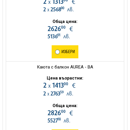
2
1313
€
х
00
2
2568
лв.
х
Обща цена:
00
2626
€
01
5136
лв.
ИЗБЕРИ
Каюта с балкон AUREA - BA
Цена възрастни:
00
2
1413
€
х
59
2
2763
лв.
х
Обща цена:
00
2826
€
18
5527
лв.