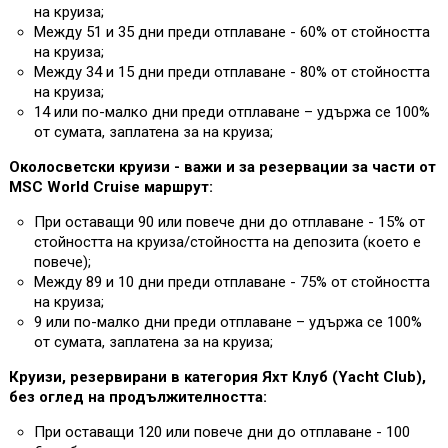
на круиза;
Между 51 и 35 дни преди отплаване - 60% от стойността
на круиза;
Между 34 и 15 дни преди отплаване - 80% от стойността
на круиза;
14 или по-малко дни преди отплаване – удържа се 100%
от сумата, заплатена за на круиза;
Околосветски круизи - важи и за резервации за части от
MSC World Cruise маршрут:
При оставащи 90 или повече дни до отплаване - 15% от
стойността на круиза/стойността на депозита (което е
повече);
Между 89 и 10 дни преди отплаване - 75% от стойността
на круиза;
9 или по-малко дни преди отплаване – удържа се 100%
от сумата, заплатена за на круиза;
Круизи, резервирани в категория Яхт Клуб (Yacht Club),
без оглед на продължителността:
При оставащи 120 или повече дни до отплаване - 100