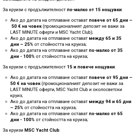
За круизи с продължителност
по-малко от 15 нощувки
:
Ако до датата на отплаване остават
повече от 65 дни –
50 € на човек
(промоционалният депозит не важи за
L
AST MINUTE оферти и MSC Yacht Club)
;
Ако до датата на отплаване остават
между 65 и 35
дни – 25%
от стойността на круиза
;
Ако до датата на отплаване остават
по-малко от 35
дни - 100%
от стойността на круиза
;
За круизи с продължителност
15 и повече нощувки
:
Ако до датата на отплаване остават
повече от 95 дни –
50 € на човек
(промоционалният депозит не важи за
L
AST MINUTE оферти, MSC Yacht Club и околосветски
круиз;
Ако до датата на отплаване остават
между 94 и 65 дни
– 25%
от стойността на круиза
;
Ако до датата на отплаване остават
по-малко от 65
дни - 100%
от стойността на круиза
;
За круизи
MSC Yacht Club
: