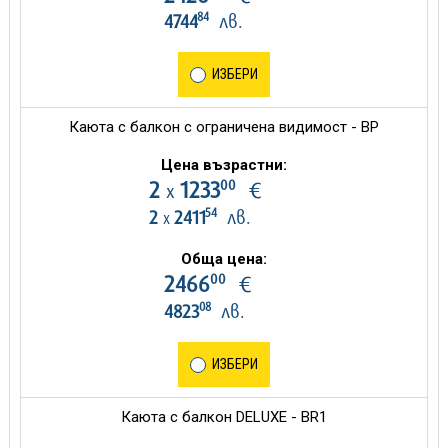
84
4744
лв.
ИЗБЕРИ
Каюта с балкон с ограничена видимост - BP
Цена възрастни:
00
2
1233
€
х
54
2
2411
лв.
х
Обща цена:
00
2466
€
08
4823
лв.
ИЗБЕРИ
Каюта с балкон DELUXE - BR1