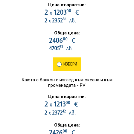
Цена възрастни:
00
2
1203
€
х
86
2
2352
лв.
х
Обща цена:
00
2406
€
73
4705
лв.
ИЗБЕРИ
Каюта с балкон с изглед към океана и към
променадата - PV
Цена възрастни:
00
2
1213
€
х
42
2
2372
лв.
х
Обща цена:
00
2426
€