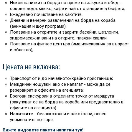
Някои напитки на борда
по време на закуска и обяд -
сокове, вода, мляко, кафе и чай от станциите в бюфета;
Ежедневно почистване на каютите;
Дневни и вечерни развлечения на борда на кораба
(анимация и шоу програми);
Ползване на откритите и закрити басейни, шезлонги,
хидромасажни вани на открито, плажни хавлии;
Ползване на фитнес центъра (има изисквания за възраст
и облекло);
Цената не включва:
Транспорт от и до началното/крайно пристанище;
Междинни нощувки, ако се налагат - може да се
резервират в офисите на агенцията;
Брегови екскурзии в отделните точки от маршрута
(закупуват се на борда на кораба или предварително в
офисите на агенцията)
Напитките
- безалкохолни и алкохолни, освен
упоменатите по-горе;
Вижте видовете пакети напитки тук!