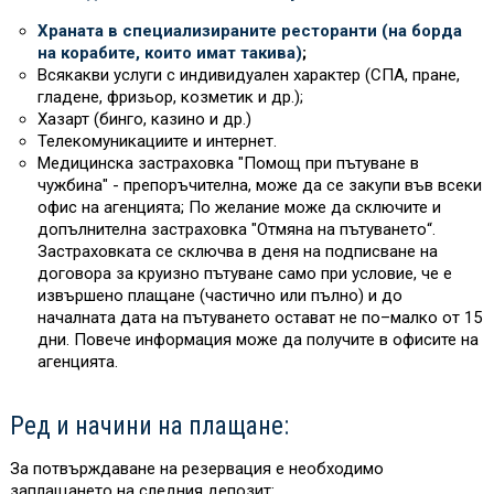
Храната в специализираните ресторанти (на борда
на корабите, които имат такива)
;
Всякакви услуги с индивидуален характер (СПА, пране,
гладене, фризьор, козметик и др.);
Хазарт (бинго, казино и др.)
Телекомуникациите и интернет.
Медицинска застраховка "Помощ при пътуване в
чужбина" - препоръчителна, може да се закупи във всеки
офис на агенцията; По желание може да сключите и
допълнителна застраховка "Отмяна на пътуването“.
Застраховката се сключва в деня на подписване на
договора за круизно пътуване само при условие, че е
извършено плащане (частично или пълно) и до
началната дата на пътуването остават не по–малко от 15
дни. Повече информация може да получите в офисите на
агенцията.
Ред и начини на плащане:
За потвърждаване на резервация е необходимо
заплащането на следния депозит: