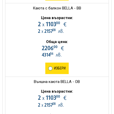
Каюта с балкон BELLA - BB
Цена възрастни:
00
2
1103
€
х
28
2
2157
лв.
х
Обща цена:
00
2206
€
56
4314
лв.
ИЗБЕРИ
Външна каюта BELLA - OB
Цена възрастни:
00
2
1103
€
х
28
2
2157
лв.
х