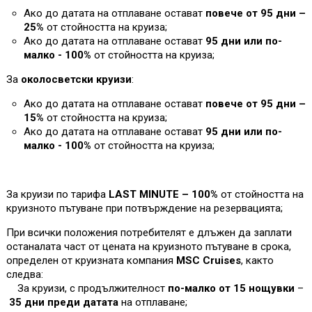
Ако до датата на отплаване остават
повече от 95 дни –
25%
от стойността на круиза;
Ако до датата на отплаване остават
95 дни или по-
малко - 100%
от стойността на круиза
;
За
околосветски круизи
:
Ако до датата на отплаване остават
повече от 95 дни –
1
5%
от стойността на круиза;
Ако до датата на отплаване остават
95 дни или по-
малко - 100%
от стойността на круиза
;
За круизи по тарифа
LAST MINUTE – 100%
от стойността на
круизното пътуване при потвърждение на резервацията;
При всички положения потребителят е длъжен да заплати
останалата част от цената на круизното пътуване в срока,
определен от круизната компания
MSC Cruises
, както
следва:
За круизи, с продължителност
по-малко от 15 нощувки
–
35 дни преди датата
на отплаване;