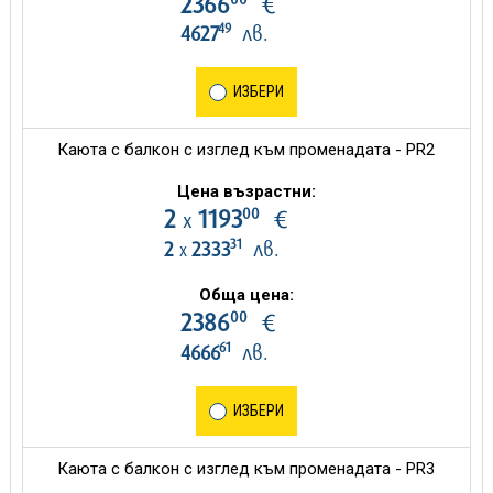
2366
€
49
4627
лв.
ИЗБЕРИ
Каюта с балкон с изглед към променадата - PR2
Цена възрастни:
00
2
1193
€
х
31
2
2333
лв.
х
Обща цена:
00
2386
€
61
4666
лв.
ИЗБЕРИ
Каюта с балкон с изглед към променадата - PR3