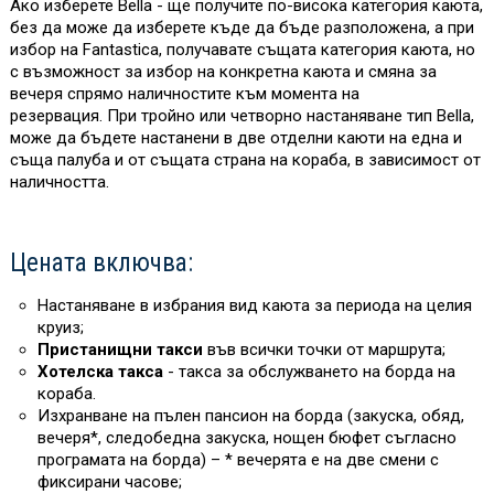
Ако изберете Bella - ще получите по-висока категория каюта,
без да може да изберете къде да бъде разположена, а при
избор на Fantastica, получавате същата категория каюта, но
с възможност за избор на конкретна каюта и смяна за
вечеря спрямо наличностите към момента на
резервация. При тройно или четворно настаняване тип Bella,
може да бъдете настанени в две отделни каюти на една и
съща палуба и от същата страна на кораба, в зависимост от
наличността.
Цената включва:
Настаняване в избрания вид каюта за периода на целия
круиз;
Пристанищни такси
във всички точки от маршрута;
Хотелска такса
- такса за обслужването на борда на
кораба.
Изхранване на пълен пансион на борда (закуска, обяд,
вечеря*, следобедна закуска, нощен бюфет съгласно
програмата на борда) – * вечерята е на две смени с
фиксирани часове;