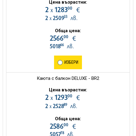
Цена възрастни:
00
2
1283
€
х
33
2
2509
лв.
х
Обща цена:
00
2566
€
66
5018
лв.
ИЗБЕРИ
Каюта с балкон DELUXE - BR2
Цена възрастни:
00
2
1293
€
х
89
2
2528
лв.
х
Обща цена:
00
2586
€
78
5057
лв.