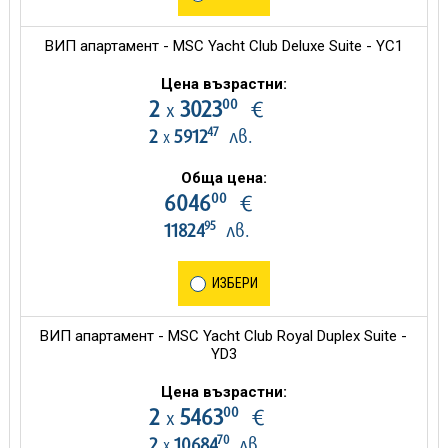
ВИП апартамент - MSC Yacht Club Deluxe Suite - YC1
Цена възрастни:
00
2
3023
€
х
47
2
5912
лв.
х
Обща цена:
00
6046
€
95
11824
лв.
ИЗБЕРИ
ВИП апартамент - MSC Yacht Club Royal Duplex Suite -
YD3
Цена възрастни:
00
2
5463
€
х
70
2
10684
лв.
х