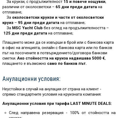
За круизи, с продължителност
15 и повече нощувки
,
различни от околосветски –
65 дни преди датата
на
отплаване;
За
околосветски круизи и части от околосветски
круиз
–
95 дни преди датата
на отплаване;
За
MSC Yacht Club
без оглед на продължителността –
125 дни преди датата
на отплаване;
Плащането може да се извърши в брой или с банкова карта
в офис на агенцията, онлайн с банкова карта или по банков
път на посочените в потвърждението/договора банкови
сметки.
Ако стойността на круиза надвишава 5000 €
,
плащането е възможно
само по банков път.
Анулационни условия:
Неустойки в случай на анулация от страна на клиент -
спрямо стандартните условия на круизната компания:
Анулационни условия при тарифа LAST MINUTE DEALS:
След направена резервация - 100% от стойността на