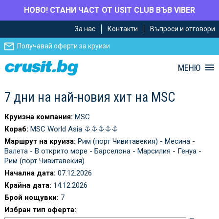
НОВО! СТАНИ ЧАСТ ОТ USIT CLUB ВЪВ VIBER
Премини
Премини
За нас
Контакти
Въпроси и отговори
към
към
главното
Навигацията
Получавай оферти за круизи
съдържание
МЕНЮ
7 дни на най-новия хит на MSC
Круизна компания:
MSC
Кораб:
MSC World Asia
Маршрут на круиза:
Рим (порт Чивитавекия) - Месина -
Валета - В открито море - Барселона - Марсилия - Генуа -
Рим (порт Чивитавекия)
Начална дата:
07.12.2026
Крайна дата:
14.12.2026
Брой нощувки:
7
Избран тип оферта: