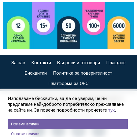
За нас
Контакти
Въпроси и отговори
Плащане
Бисквитки
Политика за поверителност
Платформа за ОРС
СПЕЦИАЛИЗИРАН САЙТ ЗА ИНДИВИДУАЛНИ И
Използваме бисквитки, за да се уверим, че Ви
предлагаме най-доброто потребителско преживяване
ОРГАНИЗИРАНИ КРУИЗИ НА
на сайта ни. За повече подробности прочетете
тук
.
Приеми всички
Откажи всички