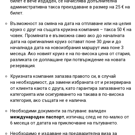
билет е вече издаден, се начислява допълнителна
административна такса преиздаване в размер на 25 € на
билет.
Възможност за смяна на дата на отплаване или на целия
круиз с друг на същата круизна компания – такса 50 € на
човек. Промяната е възможна само ако до началната
дата на оригиналния круиз остават поне 30 дни и до
началнада дата на новоизбрания маршрут има поне 3
месеца. Ако новият круиз е на по-висока цена от стария,
разликата се доплащане при потвърждение на новата
резервация.
Круизната компания запазва правото си, в случай
на необходимост, да замени избраната от и резервирана
от клиента каюта с друга, като гарантира запазването на
категорията или осигуряването на такава в по-висока
категория, ако същата не е налична.
Необходими документи за пътуване: валиден
международен паспорт
, изтичащ след не по-малко от
6 месеца от датата на приключване на пътуването.
Необходимо е издаване на предварителна виза за