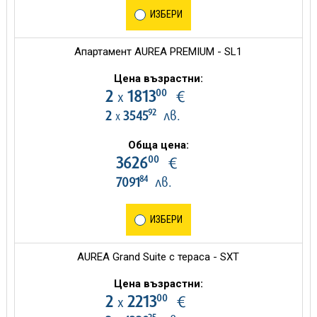
ИЗБЕРИ
Апартамент AUREA PREMIUM - SL1
Цена възрастни:
00
2
1813
€
х
92
2
3545
лв.
х
Обща цена:
00
3626
€
84
7091
лв.
ИЗБЕРИ
AUREA Grand Suite с тераса - SXT
Цена възрастни:
00
2
2213
€
х