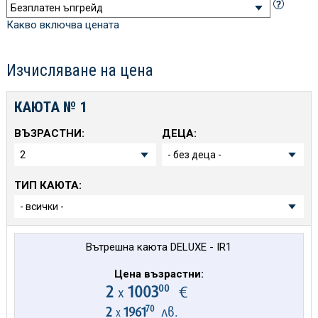
Какво включва цената
Изчисляване на цена
КАЮТА №
1
ВЪЗРАСТНИ:
ДЕЦА:
ТИП КАЮТА:
Вътрешна каюта DELUXE - IR1
Цена възрастни:
00
2
1003
€
х
70
2
1961
лв.
х