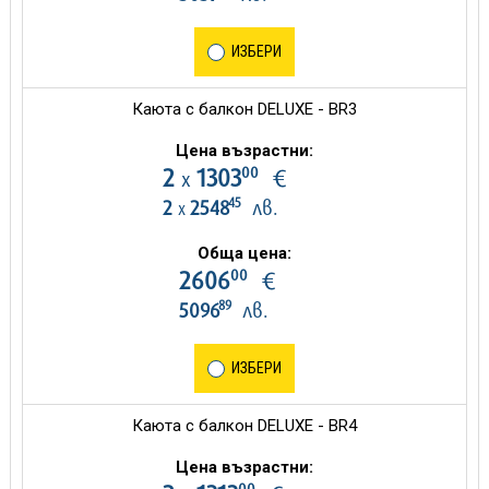
ИЗБЕРИ
Каюта с балкон DELUXE - BR3
Цена възрастни:
00
2
1303
€
х
45
2
2548
лв.
х
Обща цена:
00
2606
€
89
5096
лв.
ИЗБЕРИ
Каюта с балкон DELUXE - BR4
Цена възрастни:
00