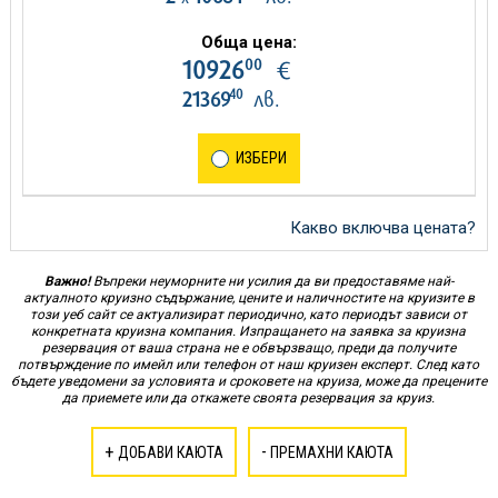
Обща цена:
00
10926
€
40
21369
лв.
ИЗБЕРИ
Какво включва цената?
Важно!
Въпреки неуморните ни усилия да ви предоставяме най-
актуалното круизно съдържание, цените и наличностите на круизите в
този уеб сайт се актуализират периодично, като периодът зависи от
конкретната круизна компания. Изпращането на заявка за круизна
резервация от ваша страна не е обвързващо, преди да получите
потвърждение по имейл или телефон от наш круизен експерт. След като
бъдете уведомени за условията и сроковете на круиза, може да прецените
да приемете или да откажете своята резервация за круиз.
+
-
ДОБАВИ КАЮТА
ПРЕМАХНИ КАЮТА