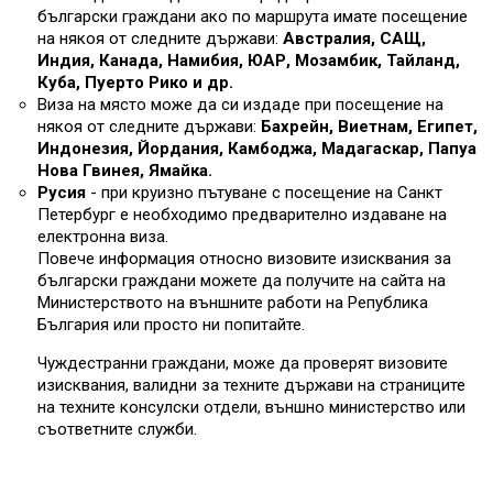
български граждани ако по маршрута имате посещение
на някоя от следните държави:
Австралия, САЩ,
Индия, Канада, Намибия, ЮАР, Мозамбик, Тайланд,
Куба, Пуерто Рико и др.
Виза на място може да си издаде при посещение на
някоя от следните държави:
Бахрейн, Виетнам, Египет,
Индонезия, Йордания, Камбоджа, Мадагаскар, Папуа
Нова Гвинея, Ямайка.
Русия
- при круизно пътуване с посещение на Санкт
Петербург е необходимо предварително издаване на
електронна виза.
Повече информация относно визовите изисквания за
български граждани можете да получите на сайта на
Министерството на външните работи на Република
България или просто ни попитайте.
Чуждестранни граждани, може да проверят визовите
изисквания, валидни за техните държави на страниците
на техните консулски отдели, външно министерство или
съответните служби.