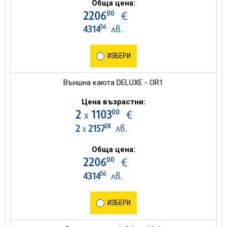
Обща цена:
00
2206
€
56
4314
лв.
ИЗБЕРИ
Външна каюта DELUXE - OR1
Цена възрастни:
00
2
1103
€
х
28
2
2157
лв.
х
Обща цена:
00
2206
€
56
4314
лв.
ИЗБЕРИ