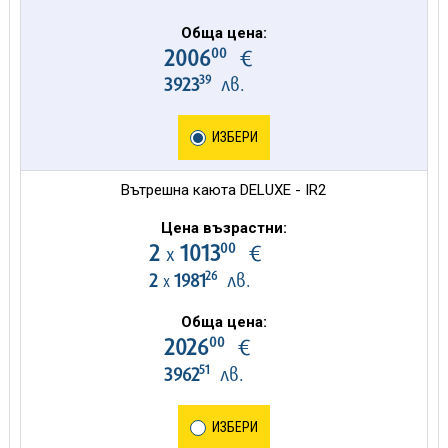
Обща цена:
00
2006
€
39
3923
лв.
ИЗБЕРИ
Вътрешна каюта DELUXE - IR2
Цена възрастни:
00
2
1013
€
х
26
2
1981
лв.
х
Обща цена:
00
2026
€
51
3962
лв.
ИЗБЕРИ