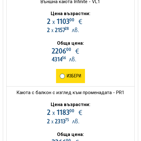
Външна каюта Infinite - VL1
Цена възрастни:
00
2
1103
€
х
28
2
2157
лв.
х
Обща цена:
00
2206
€
56
4314
лв.
ИЗБЕРИ
Каюта с балкон с изглед към променадата - PR1
Цена възрастни:
00
2
1183
€
х
75
2
2313
лв.
х
Обща цена:
00