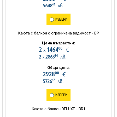
44
5648
лв.
ИЗБЕРИ
Каюта с балкон с ограничена видимост - BP
Цена възрастни:
00
2
1464
€
х
34
2
2863
лв.
х
Обща цена:
00
2928
€
67
5726
лв.
ИЗБЕРИ
Каюта с балкон DELUXE - BR1