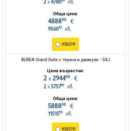
05
2
4780
лв.
х
Обща цена:
00
4888
€
10
9560
лв.
ИЗБЕРИ
AUREA Grand Suite с тераса и джакузи - SXJ
Цена възрастни:
00
2
2944
€
х
96
2
5757
лв.
х
Обща цена:
00
5888
€
93
11515
лв.
ИЗБЕРИ