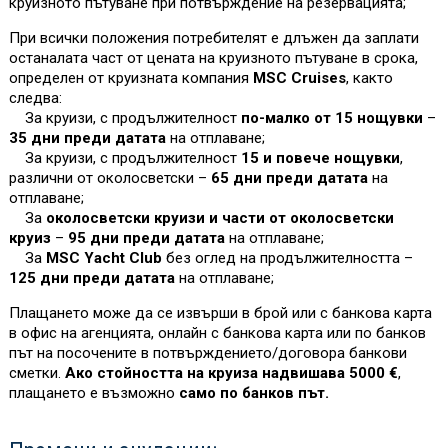
круизното пътуване при потвърждение на резервацията;
При всички положения потребителят е длъжен да заплати
останалата част от цената на круизното пътуване в срока,
определен от круизната компания
MSC Cruises
, както
следва:
За круизи, с продължителност
по-малко от 15 нощувки
–
35 дни преди датата
на отплаване;
За круизи, с продължителност
15 и повече нощувки
,
различни от околосветски –
65 дни преди датата
на
отплаване;
За
околосветски круизи и части от околосветски
круиз
–
95 дни преди датата
на отплаване;
За
MSC Yacht Club
без оглед на продължителността –
125 дни преди датата
на отплаване;
Плащането може да се извърши в брой или с банкова карта
в офис на агенцията, онлайн с банкова карта или по банков
път на посочените в потвърждението/договора банкови
сметки.
Ако стойността на круиза надвишава 5000 €
,
плащането е възможно
само по банков път.