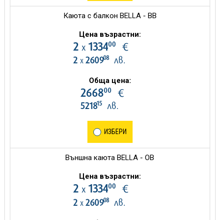
Каюта с балкон BELLA - BB
Цена възрастни:
00
2
1334
€
х
08
2
2609
лв.
х
Обща цена:
00
2668
€
15
5218
лв.
ИЗБЕРИ
Външна каюта BELLA - OB
Цена възрастни:
00
2
1334
€
х
08
2
2609
лв.
х