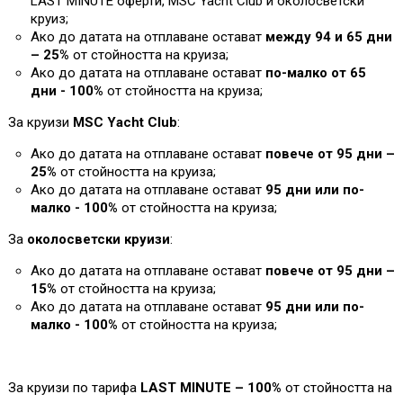
L
AST MINUTE оферти, MSC Yacht Club и околосветски
круиз;
Ако до датата на отплаване остават
между 94 и 65 дни
– 25%
от стойността на круиза
;
Ако до датата на отплаване остават
по-малко от 65
дни - 100%
от стойността на круиза
;
За круизи
MSC Yacht Club
:
Ако до датата на отплаване остават
повече от 95 дни –
25%
от стойността на круиза;
Ако до датата на отплаване остават
95 дни или по-
малко - 100%
от стойността на круиза
;
За
околосветски круизи
:
Ако до датата на отплаване остават
повече от 95 дни –
1
5%
от стойността на круиза;
Ако до датата на отплаване остават
95 дни или по-
малко - 100%
от стойността на круиза
;
За круизи по тарифа
LAST MINUTE – 100%
от стойността на