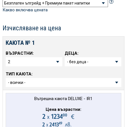
Какво включва цената
Изчисляване на цена
КАЮТА №
1
ВЪЗРАСТНИ:
ДЕЦА:
ТИП КАЮТА:
Вътрешна каюта DELUXE - IR1
Цена възрастни:
00
2
1234
€
х
49
2
2413
лв.
х