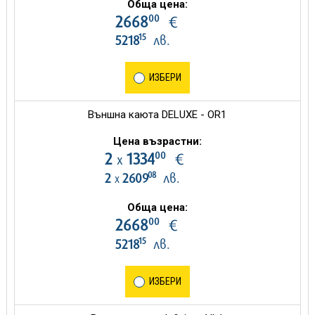
Обща цена:
00
2668
€
15
5218
лв.
ИЗБЕРИ
Външна каюта DELUXE - OR1
Цена възрастни:
00
2
1334
€
х
08
2
2609
лв.
х
Обща цена:
00
2668
€
15
5218
лв.
ИЗБЕРИ