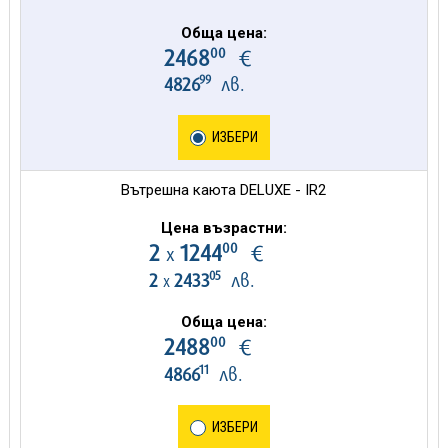
Обща цена:
00
2468
€
99
4826
лв.
ИЗБЕРИ
Вътрешна каюта DELUXE - IR2
Цена възрастни:
00
2
1244
€
х
05
2
2433
лв.
х
Обща цена:
00
2488
€
11
4866
лв.
ИЗБЕРИ