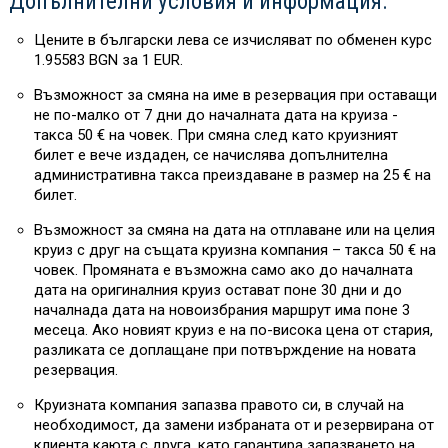
Допълнителни условия и информация:
Цените в български лева се изчисляват по обменен курс
1.95583 BGN за 1 EUR.
Възможност за смяна на име в резервация при оставащи
не по-малко от 7 дни до началната дата на круиза -
такса 50 € на човек. При смяна след като круизният
билет е вече издаден, се начислява допълнителна
административна такса преиздаване в размер на 25 € на
билет.
Възможност за смяна на дата на отплаване или на целия
круиз с друг на същата круизна компания – такса 50 € на
човек. Промяната е възможна само ако до началната
дата на оригиналния круиз остават поне 30 дни и до
началнада дата на новоизбрания маршрут има поне 3
месеца. Ако новият круиз е на по-висока цена от стария,
разликата се доплащане при потвърждение на новата
резервация.
Круизната компания запазва правото си, в случай на
необходимост, да замени избраната от и резервирана от
клиента каюта с друга, като гарантира запазването на