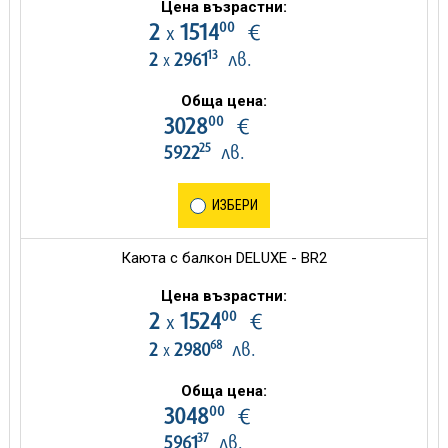
Цена възрастни:
00
2
1514
€
х
13
2
2961
лв.
х
Обща цена:
00
3028
€
25
5922
лв.
ИЗБЕРИ
Каюта с балкон DELUXE - BR2
Цена възрастни:
00
2
1524
€
х
68
2
2980
лв.
х
Обща цена:
00
3048
€
37
5961
лв.