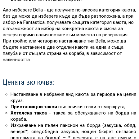
Ако изберете Bella - ще получите по-висока категория каюта,
без да може да изберете къде да бъде разположена, а при
избор на Fantastica, получавате същата категория каюта, но
с възможност за избор на конкретна каюта и смяна за
вечеря спрямо наличностите към момента на резервация.
При тройно или четворно настаняване тип Bella, може да
бъдете настанени в две отделни каюти на една и съща
палуба и от същата страна на кораба, в зависимост от
наличността.
Цената включва:
Настаняване в избрания вид каюта за периода на целия
круиз;
Пристанищни такси
във всички точки от маршрута;
Хотелска такса
- такса за обслужването на борда на
кораба.
Изхранване на пълен пансион на борда (закуска, обяд,
вечеря*, следобедна закуска, нощен бюфет съгласно
програмата на борда) – * вечерята е на две смени с