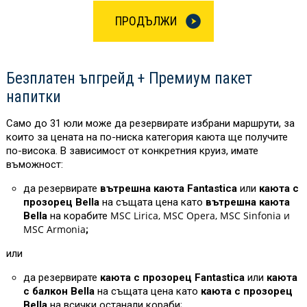
ПРОДЪЛЖИ
Безплатен ъпгрейд + Премиум пакет
напитки
Само до 31 юли може да резервирате избрани маршрути, за
които за цената на по-ниска категория каюта ще получите
по-висока. В зависимост от конкретния круиз, имате
въможност:
да резервирате
вътрешна каюта Fantastica
или
каюта с
прозорец Bella
на същата цена като
вътрешна каюта
MSC Lirica, MSC Opera, MSC Sinfonia и
Bella
на корабите
MSC Armonia
;
или
да резервирате
каюта с прозорец Fantastica
или
каюта
с балкон Bella
на същата цена като
каюта с прозорец
Bella
на всички останали кораби;