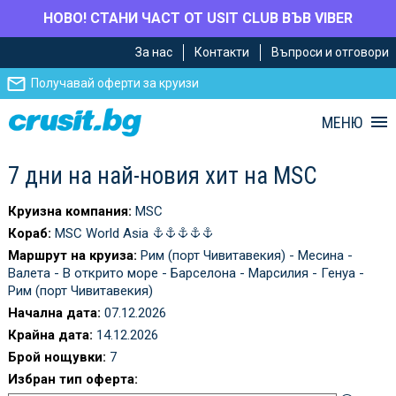
НОВО! СТАНИ ЧАСТ ОТ USIT CLUB ВЪВ VIBER
Премини
Премини
За нас
Контакти
Въпроси и отговори
към
към
главното
Навигацията
Получавай оферти за круизи
съдържание
МЕНЮ
7 дни на най-новия хит на MSC
Круизна компания:
MSC
Кораб:
MSC World Asia
Маршрут на круиза:
Рим (порт Чивитавекия) - Месина -
Валета - В открито море - Барселона - Марсилия - Генуа -
Рим (порт Чивитавекия)
Начална дата:
07.12.2026
Крайна дата:
14.12.2026
Брой нощувки:
7
Избран тип оферта: