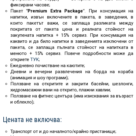
фиксирани часове;
Пакет
"Premium Extra Package"
. При консумация на
напитки, извън включените в пакета, в заведения, в
които пакетът важи, се заплаща разликата между
покритата от пакета цена и реалната стойност на
закупената напитка + 15% сервиз. При консумация на
каквито и да било напитки в заведенията изключени от
пакета, се заплаща пълната стойност на напитката в
менюто + 15% сервиз. Повече подробности може да
откриете
ТУК
;
Ежедневно почистване на каютите;
Дневни и вечерни развлечения на борда на кораба
(анимация и шоу програми);
Ползване на откритите и закрити басейни, шезлонги,
хидромасажни вани на открито, плажни хавлии;
Ползване на фитнес центъра (има изисквания за възраст
и облекло);
Цената не включва:
Транспорт от и до началното/крайно пристанище;