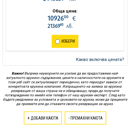
Обща цена:
00
10926
€
40
21369
лв.
ИЗБЕРИ
Какво включва цената?
Важно!
Въпреки неуморните ни усилия да ви предоставяме най-
актуалното круизно съдържание, цените и наличностите на круизите в
този уеб сайт се актуализират периодично, като периодът зависи от
конкретната круизна компания. Изпращането на заявка за круизна
резервация от ваша страна не е обвързващо, преди да получите
потвърждение по имейл или телефон от наш круизен експерт. След като
бъдете уведомени за условията и сроковете на круиза, може да прецените
да приемете или да откажете своята резервация за круиз.
+
-
ДОБАВИ КАЮТА
ПРЕМАХНИ КАЮТА