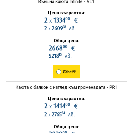
Външна каюта Infinite - VL1
Цена възрастни:
00
2
1334
€
х
08
2
2609
лв.
х
Обща цена:
00
2668
€
15
5218
лв.
ИЗБЕРИ
Каюта с балкон с изглед към променадата - PR1
Цена възрастни:
00
2
1414
€
х
54
2
2765
лв.
х
Обща цена:
00