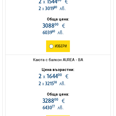
2
1544
€
х
80
2
3019
лв.
х
Обща цена:
00
3088
€
60
6039
лв.
ИЗБЕРИ
Каюта с балкон AUREA - BA
Цена възрастни:
00
2
1644
€
х
38
2
3215
лв.
х
Обща цена:
00
3288
€
77
6430
лв.