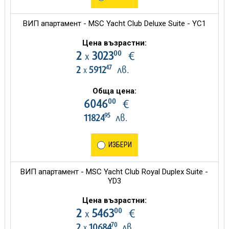
ВИП апартамент - MSC Yacht Club Deluxe Suite - YC1
Цена възрастни:
00
2
3023
€
х
47
2
5912
лв.
х
Обща цена:
00
6046
€
95
11824
лв.
ИЗБЕРИ
ВИП апартамент - MSC Yacht Club Royal Duplex Suite -
YD3
Цена възрастни:
00
2
5463
€
х
70
2
10684
лв.
х