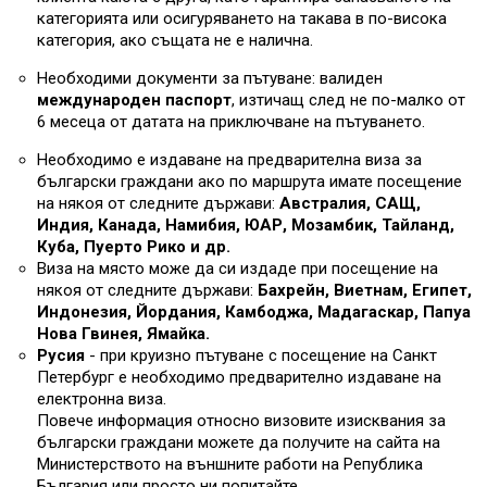
категорията или осигуряването на такава в по-висока
категория, ако същата не е налична.
Необходими документи за пътуване: валиден
международен паспорт
, изтичащ след не по-малко от
6 месеца от датата на приключване на пътуването.
Необходимо е издаване на предварителна виза за
български граждани ако по маршрута имате посещение
на някоя от следните държави:
Австралия, САЩ,
Индия, Канада, Намибия, ЮАР, Мозамбик, Тайланд,
Куба, Пуерто Рико и др.
Виза на място може да си издаде при посещение на
някоя от следните държави:
Бахрейн, Виетнам, Египет,
Индонезия, Йордания, Камбоджа, Мадагаскар, Папуа
Нова Гвинея, Ямайка.
Русия
- при круизно пътуване с посещение на Санкт
Петербург е необходимо предварително издаване на
електронна виза.
Повече информация относно визовите изисквания за
български граждани можете да получите на сайта на
Министерството на външните работи на Република
България или просто ни попитайте.