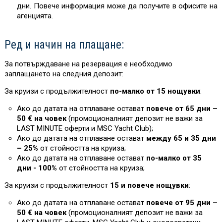
дни. Повече информация може да получите в офисите на
агенцията.
Ред и начин на плащане:
За потвърждаване на резервация е необходимо
заплащането на следния депозит:
За круизи с продължителност
по-малко от 15 нощувки
:
Ако до датата на отплаване остават
повече от 65 дни –
50 € на човек
(промоционалният депозит не важи за
L
AST MINUTE оферти и MSC Yacht Club)
;
Ако до датата на отплаване остават
между 65 и 35 дни
– 25%
от стойността на круиза
;
Ако до датата на отплаване остават
по-малко от 35
дни - 100%
от стойността на круиза
;
За круизи с продължителност
15 и повече нощувки
:
Ако до датата на отплаване остават
повече от 95 дни –
50 € на човек
(промоционалният депозит не важи за