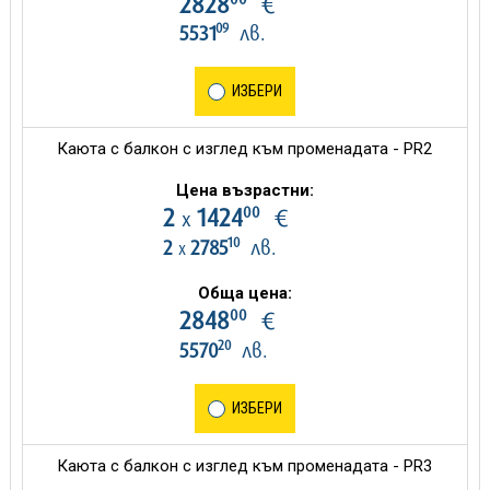
2828
€
09
5531
лв.
ИЗБЕРИ
Каюта с балкон с изглед към променадата - PR2
Цена възрастни:
00
2
1424
€
х
10
2
2785
лв.
х
Обща цена:
00
2848
€
20
5570
лв.
ИЗБЕРИ
Каюта с балкон с изглед към променадата - PR3