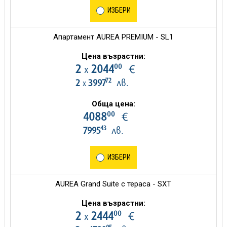
ИЗБЕРИ
Апартамент AUREA PREMIUM - SL1
Цена възрастни:
00
2
2044
€
х
72
2
3997
лв.
х
Обща цена:
00
4088
€
43
7995
лв.
ИЗБЕРИ
AUREA Grand Suite с тераса - SXT
Цена възрастни:
00
2
2444
€
х