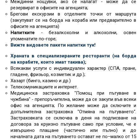
Междинни нощувки, ако се налагат - може да се
резервират в офисите на агенцията;
Брегови екскурзии в отделните точки от маршрута
(закупуват се на борда на кораба или предварително в
офисите на агенцията)
Напитките
- безалкохолни и алкохолни, освен
упоменатите по-горе;
Вижте видовете пакети напитки тук!
Храната в специализираните ресторанти (на борда
на корабите, които имат такива)
;
Всякакви услуги с индивидуален характер (СПА, пране,
гладене, фризьор, козметик и др.);
Хазарт (бинго, казино и др.)
Телекомуникациите и интернет.
Медицинска застраховка "Помощ при пътуване в
чужбина" - препоръчителна, може да се закупи във всеки
офис на агенцията; По желание може да сключите и
допълнителна застраховка "Отмяна на пътуването“.
Застраховката се сключва в деня на подписване на
договора за круизно пътуване само при условие, че е
извършено плащане (частично или пълно) и до
началната дата на пътуването остават не по–малко от 15