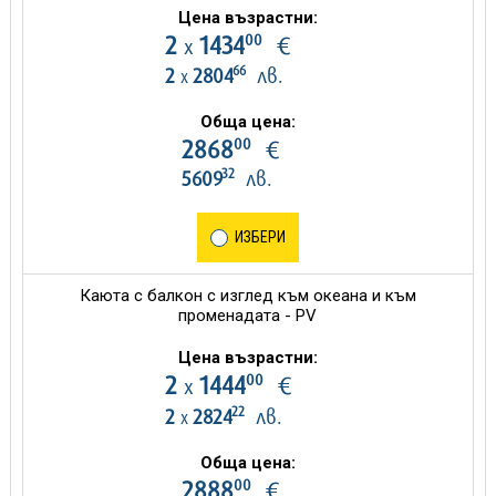
Цена възрастни:
00
2
1434
€
х
66
2
2804
лв.
х
Обща цена:
00
2868
€
32
5609
лв.
ИЗБЕРИ
Каюта с балкон с изглед към океана и към
променадата - PV
Цена възрастни:
00
2
1444
€
х
22
2
2824
лв.
х
Обща цена:
00
2888
€