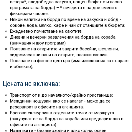
вечеря*, следобедна закуска, нощен бюфет съгласно
програмата на борда) – * вечерята е на две смени с
фиксирани часове;
Някои напитки на борда
по време на закуска и обяд -
сокове, вода, мляко, кафе и чай от станциите в бюфета;
Ежедневно почистване на каютите;
Дневни и вечерни развлечения на борда на кораба
(анимация и шоу програми);
Ползване на откритите и закрити басейни, шезлонги,
хидромасажни вани на открито, плажни хавлии;
Ползване на фитнес центъра (има изисквания за възраст
и облекло);
Цената не включва:
Транспорт от и до началното/крайно пристанище;
Междинни нощувки, ако се налагат - може да се
резервират в офисите на агенцията;
Брегови екскурзии в отделните точки от маршрута
(закупуват се на борда на кораба или предварително в
офисите на агенцията)
Напитките
- безалкохолни и алкохолни, освен