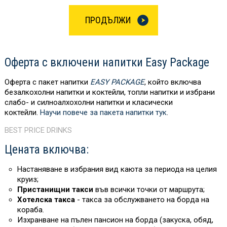
ПРОДЪЛЖИ
Оферта с включени напитки Easy Package
Оферта с пакет напитки
EASY PACKAGE
, който включва
безалкохолни напитки и коктейли, топли напитки и избрани
слабо- и силноалхохолни напитки и класически
коктейли.
Научи повече за пакета напитки тук
.
BEST PRICE DRINKS
Цената включва:
Настаняване в избрания вид каюта за периода на целия
круиз;
Пристанищни такси
във всички точки от маршрута;
Хотелска такса
- такса за обслужването на борда на
кораба.
Изхранване на пълен пансион на борда (закуска, обяд,