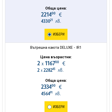
Обща цена:
00
2214
€
21
4330
лв.
ИЗБЕРИ
Вътрешна каюта DELUXE - IR1
Цена възрастни:
00
2
1167
€
х
45
2
2282
лв.
х
Обща цена:
00
2334
€
91
4564
лв.
ИЗБЕРИ