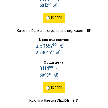
22
6012
лв.
ИЗБЕРИ
Каюта с балкон с ограничена видимост - BP
Цена възрастни:
00
2
1557
€
х
23
2
3045
лв.
х
Обща цена:
00
3114
€
45
6090
лв.
ИЗБЕРИ
Каюта с балкон DELUXE - BR1