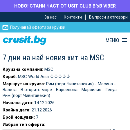
НОВО! СТАНИ ЧАСТ ОТ USIT CLUB ВЪВ VIBER
Премини
Премини
За нас
Контакти
Въпроси и отговори
към
към
главното
Навигацията
Получавай оферти за круизи
съдържание
МЕНЮ
7 дни на най-новия хит на MSC
Круизна компания:
MSC
Кораб:
MSC World Asia
Маршрут на круиза:
Рим (порт Чивитавекия) - Месина -
Валета - В открито море - Барселона - Марсилия - Генуа -
Рим (порт Чивитавекия)
Начална дата:
14.12.2026
Крайна дата:
21.12.2026
Брой нощувки:
7
Избран тип оферта: