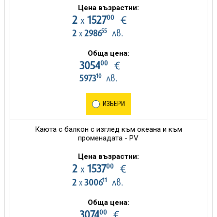
Цена възрастни:
00
2
1527
€
х
55
2
2986
лв.
х
Обща цена:
00
3054
€
10
5973
лв.
ИЗБЕРИ
Каюта с балкон с изглед към океана и към
променадата - PV
Цена възрастни:
00
2
1537
€
х
11
2
3006
лв.
х
Обща цена:
00
3074
€