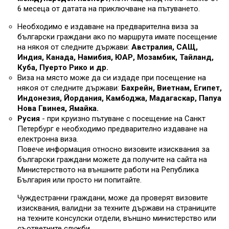
6 месеца от датата на приключване на пътуването.
Необходимо е издаване на предварителна виза за
български граждани ако по маршрута имате посещение
на някоя от следните държави:
Австралия, САЩ,
Индия, Канада, Намибия, ЮАР, Мозамбик, Тайланд,
Куба, Пуерто Рико и др.
Виза на място може да си издаде при посещение на
някоя от следните държави:
Бахрейн, Виетнам, Египет,
Индонезия, Йордания, Камбоджа, Мадагаскар, Папуа
Нова Гвинея, Ямайка.
Русия
- при круизно пътуване с посещение на Санкт
Петербург е необходимо предварително издаване на
електронна виза.
Повече информация относно визовите изисквания за
български граждани можете да получите на сайта на
Министерството на външните работи на Република
България или просто ни попитайте.
Чуждестранни граждани, може да проверят визовите
изисквания, валидни за техните държави на страниците
на техните консулски отдели, външно министерство или
съответните служби.