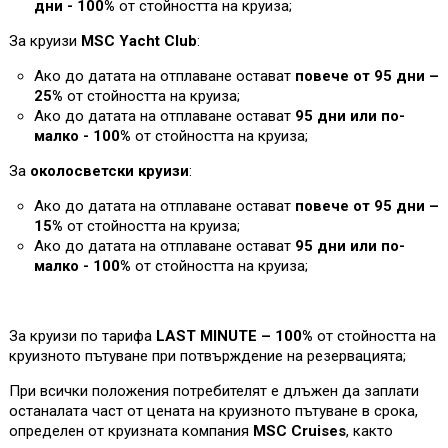
дни - 100%
от стойността на круиза
;
За круизи
MSC Yacht Club
:
Ако до датата на отплаване остават
повече от 95 дни –
25%
от стойността на круиза;
Ако до датата на отплаване остават
95 дни или по-
малко - 100%
от стойността на круиза
;
За
околосветски круизи
:
Ако до датата на отплаване остават
повече от 95 дни –
1
5%
от стойността на круиза;
Ако до датата на отплаване остават
95 дни или по-
малко - 100%
от стойността на круиза
;
За круизи по тарифа
LAST MINUTE – 100%
от стойността на
круизното пътуване при потвърждение на резервацията;
При всички положения потребителят е длъжен да заплати
останалата част от цената на круизното пътуване в срока,
определен от круизната компания
MSC Cruises
, както