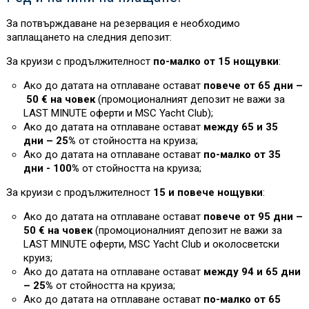
За потвърждаване на резервация е необходимо
заплащането на следния депозит:
За круизи с продължителност
по-малко от 15 нощувки
:
Ако до датата на отплаване остават
повече от 65 дни –
50 € на човек
(промоционалният депозит не важи за
L
AST MINUTE оферти и MSC Yacht Club)
;
Ако до датата на отплаване остават
между 65 и 35
дни – 25%
от стойността на круиза
;
Ако до датата на отплаване остават
по-малко от 35
дни - 100%
от стойността на круиза
;
За круизи с продължителност
15 и повече нощувки
:
Ако до датата на отплаване остават
повече от 95 дни –
50 € на човек
(промоционалният депозит не важи за
L
AST MINUTE оферти, MSC Yacht Club и околосветски
круиз;
Ако до датата на отплаване остават
между 94 и 65 дни
– 25%
от стойността на круиза
;
Ако до датата на отплаване остават
по-малко от 65