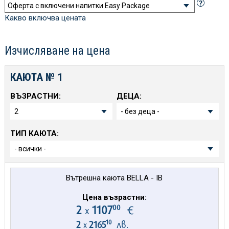
Какво включва цената
Изчисляване на цена
КАЮТА №
1
ВЪЗРАСТНИ:
ДЕЦА:
ТИП КАЮТА:
Вътрешна каюта BELLA - IB
Цена възрастни:
00
2
1107
€
х
10
2
2165
лв.
х