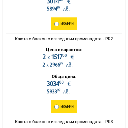
3014
€
87
5894
лв.
ИЗБЕРИ
Каюта с балкон с изглед към променадата - PR2
Цена възрастни:
00
2
1517
€
х
99
2
2966
лв.
х
Обща цена:
00
3034
€
99
5933
лв.
ИЗБЕРИ
Каюта с балкон с изглед към променадата - PR3