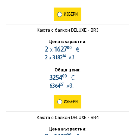
ИЗБЕРИ
Каюта с балкон DELUXE - BR3
Цена възрастни:
00
2
1627
€
х
14
2
3182
лв.
х
Обща цена:
00
3254
€
27
6364
лв.
ИЗБЕРИ
Каюта с балкон DELUXE - BR4
Цена възрастни:
00