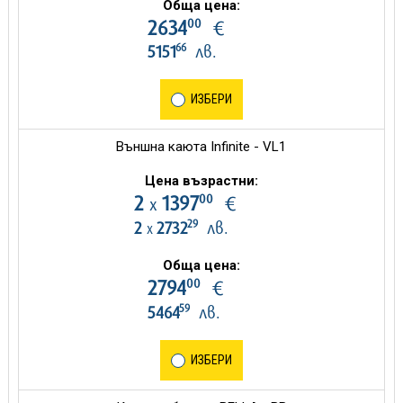
Обща цена:
00
2634
€
66
5151
лв.
ИЗБЕРИ
Външна каюта Infinite - VL1
Цена възрастни:
00
2
1397
€
х
29
2
2732
лв.
х
Обща цена:
00
2794
€
59
5464
лв.
ИЗБЕРИ