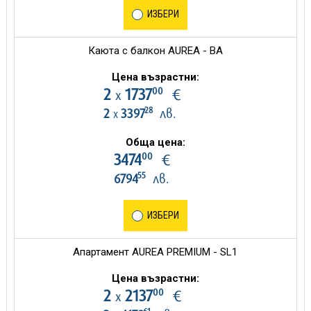
ИЗБЕРИ
Каюта с балкон AUREA - BA
Цена възрастни:
00
2
1737
€
х
28
2
3397
лв.
х
Обща цена:
00
3474
€
55
6794
лв.
ИЗБЕРИ
Апартамент AUREA PREMIUM - SL1
Цена възрастни:
00
2
2137
€
х