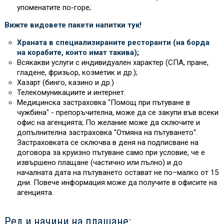
упоменатите по-горе;
Вижте видовете пакети напитки тук!
Храната в специализираните ресторанти (на борда
на корабите, които имат такива)
;
Всякакви услуги с индивидуален характер (СПА, пране,
гладене, фризьор, козметик и др.);
Хазарт (бинго, казино и др.)
Телекомуникациите и интернет.
Медицинска застраховка "Помощ при пътуване в
чужбина" - препоръчителна, може да се закупи във всеки
офис на агенцията; По желание може да сключите и
допълнителна застраховка "Отмяна на пътуването“.
Застраховката се сключва в деня на подписване на
договора за круизно пътуване само при условие, че е
извършено плащане (частично или пълно) и до
началната дата на пътуването остават не по–малко от 15
дни. Повече информация може да получите в офисите на
агенцията.
Ред и начини на плащане: