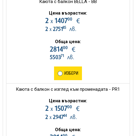
Каюта с балкон BELLA - BB
Цена възрастни:
00
2
1407
€
х
85
2
2751
лв.
х
Обща цена:
00
2814
€
71
5503
лв.
ИЗБЕРИ
Каюта с балкон с изглед към променадата - PR1
Цена възрастни:
00
2
1507
€
х
44
2
2947
лв.
х
Обща цена:
00