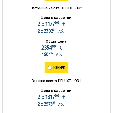
Вътрешна каюта DELUXE - IR2
Цена възрастни:
00
2
1177
€
х
01
2
2302
лв.
х
Обща цена:
00
2354
€
02
4604
лв.
ИЗБЕРИ
Външна каюта DELUXE - OR1
Цена възрастни:
00
2
1317
€
х
83
2
2575
лв.
х