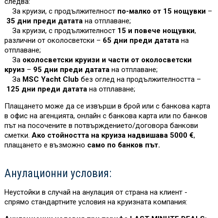
следва:
За круизи, с продължителност
по-малко от 15 нощувки
–
35 дни преди датата
на отплаване;
За круизи, с продължителност
15 и повече нощувки
,
различни от околосветски –
65 дни преди датата
на
отплаване;
За
околосветски круизи и части от околосветски
круиз
–
95 дни преди датата
на отплаване;
За
MSC Yacht Club
без оглед на продължителността –
125 дни преди датата
на отплаване;
Плащането може да се извърши в брой или с банкова карта
в офис на агенцията, онлайн с банкова карта или по банков
път на посочените в потвърждението/договора банкови
сметки.
Ако стойността на круиза надвишава 5000 €
,
плащането е възможно
само по банков път.
Анулационни условия:
Неустойки в случай на анулация от страна на клиент -
спрямо стандартните условия на круизната компания: