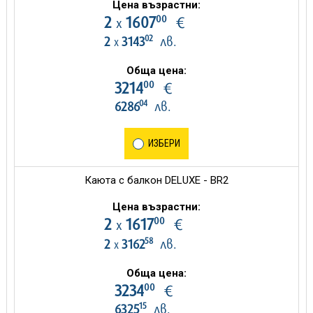
Цена възрастни:
00
2
1607
€
х
02
2
3143
лв.
х
Обща цена:
00
3214
€
04
6286
лв.
ИЗБЕРИ
Каюта с балкон DELUXE - BR2
Цена възрастни:
00
2
1617
€
х
58
2
3162
лв.
х
Обща цена:
00
3234
€
15
6325
лв.