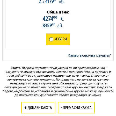
61
2
4179
лв.
х
Обща цена:
00
4274
€
22
8359
лв.
ИЗБЕРИ
Какво включва цената?
Важно!
Въпреки неуморните ни усилия да ви предоставяме най-
актуалното круизно съдържание, цените и наличностите на круизите в
този уеб сайт се актуализират периодично, като периодът зависи от
конкретната круизна компания. Изпращането на заявка за круизна
резервация от ваша страна не е обвързващо, преди да получите
потвърждение по имейл или телефон от наш круизен експерт. След като
бъдете уведомени за условията и сроковете на круиза, може да прецените
да приемете или да откажете своята резервация за круиз.
+
-
ДОБАВИ КАЮТА
ПРЕМАХНИ КАЮТА