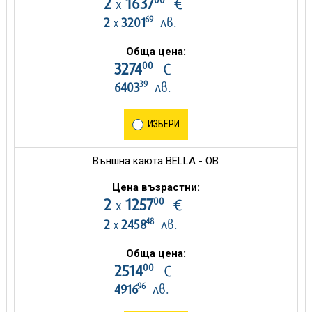
2
1637
€
х
69
2
3201
лв.
х
Обща цена:
00
3274
€
39
6403
лв.
ИЗБЕРИ
Външна каюта BELLA - OB
Цена възрастни:
00
2
1257
€
х
48
2
2458
лв.
х
Обща цена:
00
2514
€
96
4916
лв.