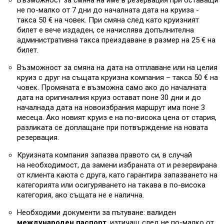
Възможност за смяна на име в резервация при оставащи
не по-малко от 7 дни до началната дата на круиза -
такса 50 € на човек. При смяна след като круизният
билет е вече издаден, се начислява допълнителна
административна такса преиздаване в размер на 25 € на
билет.
Възможност за смяна на дата на отплаване или на целия
круиз с друг на същата круизна компания – такса 50 € на
човек. Промяната е възможна само ако до началната
дата на оригиналния круиз остават поне 30 дни и до
началнада дата на новоизбрания маршрут има поне 3
месеца. Ако новият круиз е на по-висока цена от стария,
разликата се доплащане при потвърждение на новата
резервация.
Круизната компания запазва правото си, в случай
на необходимост, да замени избраната от и резервирана
от клиента каюта с друга, като гарантира запазването на
категорията или осигуряването на такава в по-висока
категория, ако същата не е налична.
Необходими документи за пътуване: валиден
международен паспорт
, изтичащ след не по-малко от