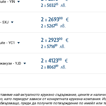
uite - YIN
35
2
5032
лв.
х
00
2
2693
€
х
- SXJ
05
2
5267
лв.
х
00
2
2923
€
х
ite - YC1
89
2
5716
лв.
х
00
2
4123
€
х
джакузи - YJD
89
2
8063
лв.
х
тавяме най-актуалното круизно съдържание, цените и наличн
но, като периодът зависи от конкретната круизна компания. 
 обвързващо, преди да получите потвърждение по имейл или т