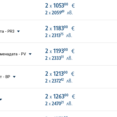
00
2
1053
€
х
49
2
2059
лв.
х
00
2
1183
€
х
та - PR3
75
2
2313
лв.
х
00
2
1193
€
х
оменадата - PV
31
2
2333
лв.
х
00
2
1213
€
х
т - BP
42
2
2372
лв.
х
00
2
1263
€
х
21
2
2470
лв.
х