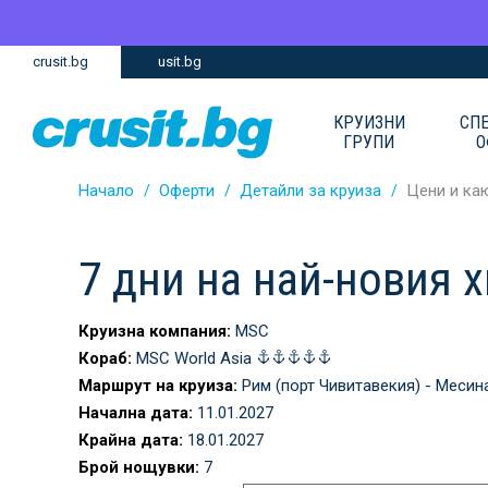
Премини
Премини
crusit.bg
usit.bg
към
към
главното
Навигацията
съдържание
КРУИЗНИ
СП
ГРУПИ
О
Начало
Оферти
Детайли за круиза
Цени и ка
7 дни на най-новия 
Круизна компания:
MSC
Кораб:
MSC World Asia
Маршрут на круиза:
Рим (порт Чивитавекия) - Месина
Начална дата:
11.01.2027
Крайна дата:
18.01.2027
Брой нощувки:
7