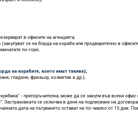
езервират в офисите на агенцията;
 (закупуват се на борда на кораба или предварително в офисит
оменатите по-горе;
рда на корабите, които имат такива)
;
ане, гладене, фризьор, козметик и др.);
ужбина" - препоръчителна, може да се закупи във всеки офис 
. Застраховката се сключва в деня на подписване на договора 
чалната дата на пътуването остават не по–малко от 15 дни. П