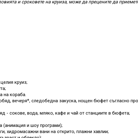
ловията и сроковете на круиза, може да прецените да приемет
целия круиз;
та;
а на кораба.
обяд, вечеря*, следобедна закуска, нощен бюфет съгласно прог
яд - сокове, вода, мляко, кафе и чай от станциите в бюфета;
а (анимация и шоу програми);
ги, хидромасажни вани на открито, плажни хавлии;
възраст и облекло);