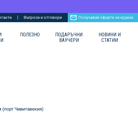
нтакти
Въпроси и отговори
Получавай оферти за круизи
И
ПОЛЕЗНО
ПОДАРЪЧНИ
НОВИНИ И
ИИ
ВАУЧЕРИ
СТАТИИ
м (порт Чивитавекия)