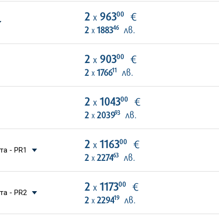
00
2
963
€
х
46
2
1883
лв.
х
00
2
903
€
х
11
2
1766
лв.
х
00
2
1043
€
х
93
2
2039
лв.
х
00
2
1163
€
х
та - PR1
63
2
2274
лв.
х
00
2
1173
€
х
та - PR2
19
2
2294
лв.
х