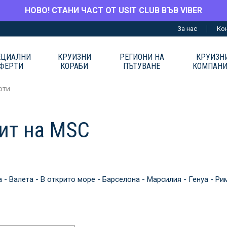
НОВО! СТАНИ ЧАСТ ОТ USIT CLUB ВЪВ VIBER
За нас
Ко
ЕЦИАЛНИ
КРУИЗНИ
РЕГИОНИ НА
КРУИЗН
ФЕРТИ
КОРАБИ
ПЪТУВАНЕ
КОМПАН
юти
хит на MSC
 - Валета - В открито море - Барселона - Марсилия - Генуа - Ри