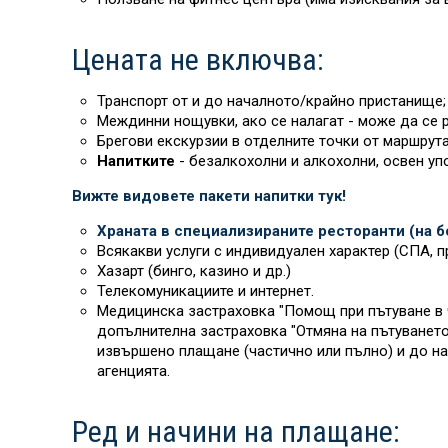
Цената не включва:
Транспорт от и до началното/крайно пристанище;
Междинни нощувки, ако се налагат - може да се р
Брегови екскурзии в отделните точки от маршрута
Напитките
- безалкохолни и алкохолни, освен уп
Вижте видовете пакети напитки тук!
Храната в специализираните ресторанти (на бо
Всякакви услуги с индивидуален характер (СПА, пр
Хазарт (бинго, казино и др.)
Телекомуникациите и интернет.
Медицинска застраховка "Помощ при пътуване в ч
допълнителна застраховка "Отмяна на пътуването“
извършено плащане (частично или пълно) и до на
агенцията.
Ред и начини на плащане: