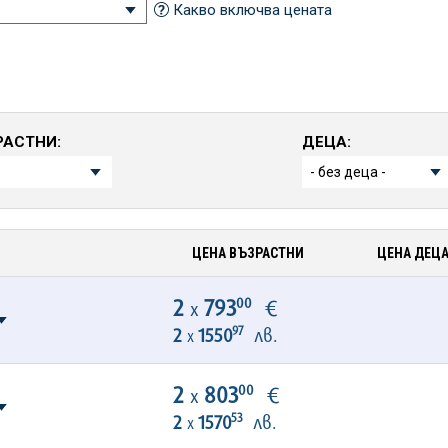
Какво включва цената
РАСТНИ:
ДЕЦА:
ЦЕНА ВЪЗРАСТНИ
ЦЕНА ДЕЦ
00
2
793
€
х
97
2
1550
лв.
х
00
2
803
€
х
53
2
1570
лв.
х