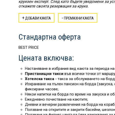
круизен експерт. След като бъдете уведомени за ус
откажете своята резервация за круиз.
+
-
ДОБАВИ КАЮТА
ПРЕМАХНИ КАЮТА
Стандартна оферта
BEST PRICE
Цената включва:
Настаняване в избрания вид каюта за периода на 
Пристанищни такси
във всички точки от маршру
Хотелска такса
- такса за обслужването на борд
Изхранване на пълен пансион на борда (закуска, 
фиксирани часове;
Някои напитки на борда
по време на закуска и об
Ежедневно почистване на каютите;
Дневни и вечерни развлечения на борда на кораб
Ползване на откритите и закрити басейни, шезлон
Ползване на фитнес центъра (има изисквания за 