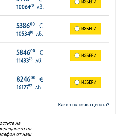
ИЗБЕРИ
70
10064
лв.
00
5386
€
ИЗБЕРИ
10
10534
лв.
00
5846
€
ИЗБЕРИ
78
11433
лв.
00
8246
€
ИЗБЕРИ
77
16127
лв.
Какво включва цената?
остите на
Изпращането на
елефон от наш