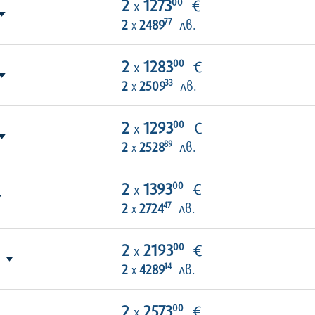
00
2
1273
€
х
77
2
2489
лв.
х
00
2
1283
€
х
33
2
2509
лв.
х
00
2
1293
€
х
89
2
2528
лв.
х
00
2
1393
€
х
47
2
2724
лв.
х
00
2
2193
€
х
14
2
4289
лв.
х
00
2
2573
€
х