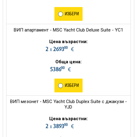
ИЗБЕРИ
ВИП апартамент - MSC Yacht Club Deluxe Suite - YC1
Цена възрастни:
00
2
2693
€
х
Обща цена:
00
5386
€
ИЗБЕРИ
ВИП мезонет - MSC Yacht Club Duplex Suite с джакузи -
YJD
Цена възрастни:
00
2
3893
€
х