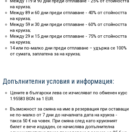
Между 119 и 90 дни преди отплаване - 25% от стойността
на круиза;
Между 89 и 60 дни преди отплаване - 40% от стойността
на круиза;
Между 59 и 30 дни преди отплаване - 60% от стойността
на круиза;
Между 29 и 15 дни преди отплаване - 75% от стойността
на круиза;
14 или по-малко дни преди отплаване – удържа се 100%
от сумата, заплатена за на круиза;
Допълнителни условия и информация:
Цените в български лева се изчисляват по обменен курс
1.95583 BGN за 1 EUR.
Възможност за смяна на име в резервация при оставащи
не по-малко от 7 дни до началната дата на круиза -
такса 50 € на човек. При смяна след като круизният
билет е вече издаден, се начислява допълнителна