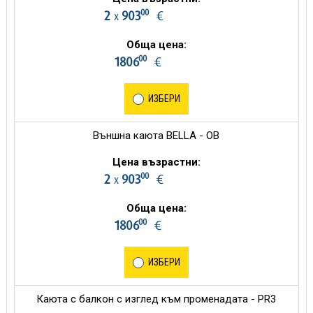
00
2
903
€
х
Обща цена:
00
1806
€
ИЗБЕРИ
Външна каюта BELLA - OB
Цена възрастни:
00
2
903
€
х
Обща цена:
00
1806
€
ИЗБЕРИ
Каюта с балкон с изглед към променадата - PR3