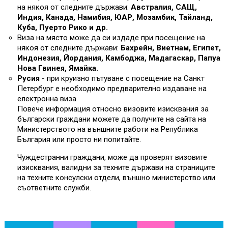
на някоя от следните държави:
Австралия, САЩ,
Индия, Канада, Намибия, ЮАР, Мозамбик, Тайланд,
Куба, Пуерто Рико и др.
Виза на място може да си издаде при посещение на
някоя от следните държави:
Бахрейн, Виетнам, Египет,
Индонезия, Йордания, Камбоджа, Мадагаскар, Папуа
Нова Гвинея, Ямайка.
Русия
- при круизно пътуване с посещение на Санкт
Петербург е необходимо предварително издаване на
електронна виза.
Повече информация относно визовите изисквания за
български граждани можете да получите на сайта на
Министерството на външните работи на Република
България или просто ни попитайте.
Чуждестранни граждани, може да проверят визовите
изисквания, валидни за техните държави на страниците
на техните консулски отдели, външно министерство или
съответните служби.