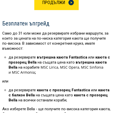
ПРОДЪЛЖИ
Безплатен ъпгрейд
Само до 31 юли може да резервирате избрани маршрути, за
които за цената на по-ниска категория каюта ще получите
по-висока. В зависимост от конкретния круиз, имате
въможност:
да резервирате
вътрешна каюта Fantastica
или
каюта с
прозорец Bella
на същата цена като
вътрешна каюта
MSC Lirica, MSC Opera, MSC Sinfonia
Bella
на корабите
и MSC Armonia
;
или
да резервирате
каюта с прозорец Fantastica
или
каюта
с балкон Bella
на същата цена като
каюта с прозорец
Bella
на всички останали кораби;
Ако изберете Bella - ще получите по-висока категория каюта,