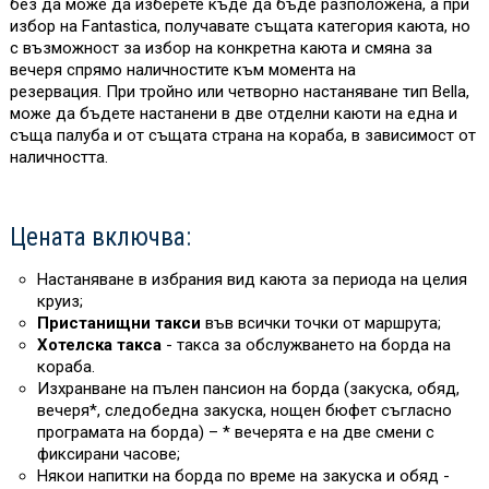
без да може да изберете къде да бъде разположена, а при
избор на Fantastica, получавате същата категория каюта, но
с възможност за избор на конкретна каюта и смяна за
вечеря спрямо наличностите към момента на
резервация. При тройно или четворно настаняване тип Bella,
може да бъдете настанени в две отделни каюти на една и
съща палуба и от същата страна на кораба, в зависимост от
наличността.
Цената включва:
Настаняване в избрания вид каюта за периода на целия
круиз;
Пристанищни такси
във всички точки от маршрута;
Хотелска такса
- такса за обслужването на борда на
кораба.
Изхранване на пълен пансион на борда (закуска, обяд,
вечеря*, следобедна закуска, нощен бюфет съгласно
програмата на борда) – * вечерята е на две смени с
фиксирани часове;
Някои напитки на борда
по време на закуска и обяд -