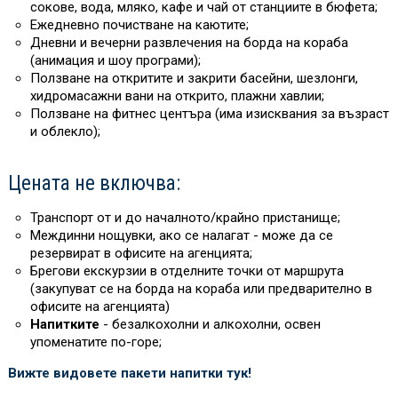
сокове, вода, мляко, кафе и чай от станциите в бюфета;
Ежедневно почистване на каютите;
Дневни и вечерни развлечения на борда на кораба
(анимация и шоу програми);
Ползване на откритите и закрити басейни, шезлонги,
хидромасажни вани на открито, плажни хавлии;
Ползване на фитнес центъра (има изисквания за възраст
и облекло);
Цената не включва:
Транспорт от и до началното/крайно пристанище;
Междинни нощувки, ако се налагат - може да се
резервират в офисите на агенцията;
Брегови екскурзии в отделните точки от маршрута
(закупуват се на борда на кораба или предварително в
офисите на агенцията)
Напитките
- безалкохолни и алкохолни, освен
упоменатите по-горе;
Вижте видовете пакети напитки тук!