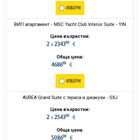
ИЗБЕРИ
ВИП апартамент - MSC Yacht Club Interior Suite - YIN
Цена възрастни:
00
2
2343
€
х
Обща цена:
00
4686
€
ИЗБЕРИ
AUREA Grand Suite с тераса и джакузи - SXJ
Цена възрастни:
00
2
2543
€
х
Обща цена:
00
5086
€