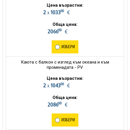
Цена възрастни:
00
2
1033
€
х
Обща цена:
00
2066
€
ИЗБЕРИ
Каюта с балкон с изглед към океана и към
променадата - PV
Цена възрастни:
00
2
1043
€
х
Обща цена:
00
2086
€
ИЗБЕРИ