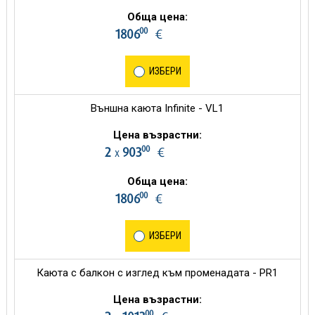
Обща цена:
00
1806
€
ИЗБЕРИ
Външна каюта Infinite - VL1
Цена възрастни:
00
2
903
€
х
Обща цена:
00
1806
€
ИЗБЕРИ
Каюта с балкон с изглед към променадата - PR1
Цена възрастни:
00