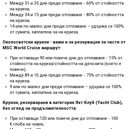
Между 51 и 35 дни преди отплаване - 60% от стойността
на круиза;
Между 34 и 15 дни преди отплаване - 80% от стойността
на круиза;
14 или по-малко дни преди отплаване – удържа се 100%
от сумата, заплатена за на круиза;
Околосветски круизи - важи и за резервации за части от
MSC World Cruise маршрут:
При оставащи 90 или повече дни до отплаване - 15% от
стойността на круиза/стойността на депозита (което е
повече);
Между 89 и 10 дни преди отплаване - 75% от стойността
на круиза;
9 или по-малко дни преди отплаване – удържа се 100%
от сумата, заплатена за на круиза;
Круизи, резервирани в категория Яхт Клуб (Yacht Club),
без оглед на продължителността:
При оставащи 120 или повече дни до отплаване - 100
€ глоба на човек;