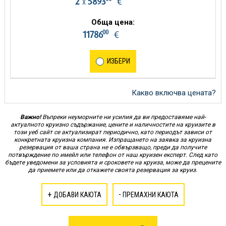
2
5893
€
х
Обща цена:
00
11786
€
ИЗБЕРИ
Какво включва цената?
Важно!
Въпреки неуморните ни усилия да ви предоставяме най-
актуалното круизно съдържание, цените и наличностите на круизите в
този уеб сайт се актуализират периодично, като периодът зависи от
конкретната круизна компания. Изпращането на заявка за круизна
резервация от ваша страна не е обвързващо, преди да получите
потвърждение по имейл или телефон от наш круизен експерт. След като
бъдете уведомени за условията и сроковете на круиза, може да прецените
да приемете или да откажете своята резервация за круиз.
+
-
ДОБАВИ КАЮТА
ПРЕМАХНИ КАЮТА