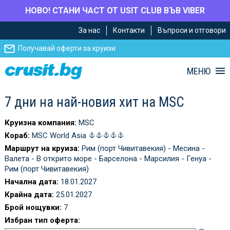
НОВО! СТАНИ ЧАСТ ОТ USIT CLUB ВЪВ VIBER
Премини
Премини
За нас
Контакти
Въпроси и отговори
към
към
главното
Навигацията
Получавай оферти за круизи
съдържание
МЕНЮ
7 дни на най-новия хит на MSC
Круизна компания:
MSC
Кораб:
MSC World Asia
Маршрут на круиза:
Рим (порт Чивитавекия) - Месина -
Валета - В открито море - Барселона - Марсилия - Генуа -
Рим (порт Чивитавекия)
Начална дата:
18.01.2027
Крайна дата:
25.01.2027
Брой нощувки:
7
Избран тип оферта: