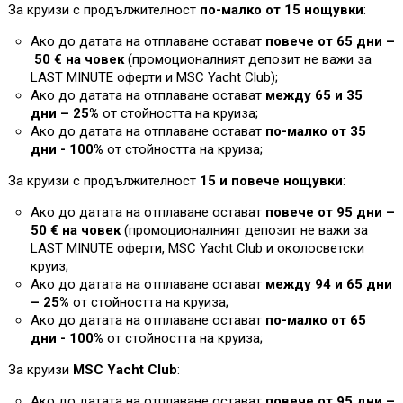
За круизи с продължителност
по-малко от 15 нощувки
:
Ако до датата на отплаване остават
повече от 65 дни –
50 € на човек
(промоционалният депозит не важи за
L
AST MINUTE оферти и MSC Yacht Club)
;
Ако до датата на отплаване остават
между 65 и 35
дни – 25%
от стойността на круиза
;
Ако до датата на отплаване остават
по-малко от 35
дни - 100%
от стойността на круиза
;
За круизи с продължителност
15 и повече нощувки
:
Ако до датата на отплаване остават
повече от 95 дни –
50 € на човек
(промоционалният депозит не важи за
L
AST MINUTE оферти, MSC Yacht Club и околосветски
круиз;
Ако до датата на отплаване остават
между 94 и 65 дни
– 25%
от стойността на круиза
;
Ако до датата на отплаване остават
по-малко от 65
дни - 100%
от стойността на круиза
;
За круизи
MSC Yacht Club
:
Ако до датата на отплаване остават
повече от 95 дни –