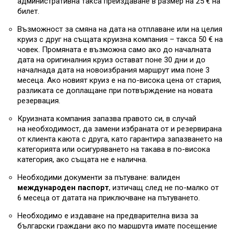
административна такса преиздаване в размер на 25 € на
билет.
Възможност за смяна на дата на отплаване или на целия
круиз с друг на същата круизна компания – такса 50 € на
човек. Промяната е възможна само ако до началната
дата на оригиналния круиз остават поне 30 дни и до
началнада дата на новоизбрания маршрут има поне 3
месеца. Ако новият круиз е на по-висока цена от стария,
разликата се доплащане при потвърждение на новата
резервация.
Круизната компания запазва правото си, в случай
на необходимост, да замени избраната от и резервирана
от клиента каюта с друга, като гарантира запазването на
категорията или осигуряването на такава в по-висока
категория, ако същата не е налична.
Необходими документи за пътуване: валиден
международен паспорт
, изтичащ след не по-малко от
6 месеца от датата на приключване на пътуването.
Необходимо е издаване на предварителна виза за
български граждани ако по маршрута имате посещение