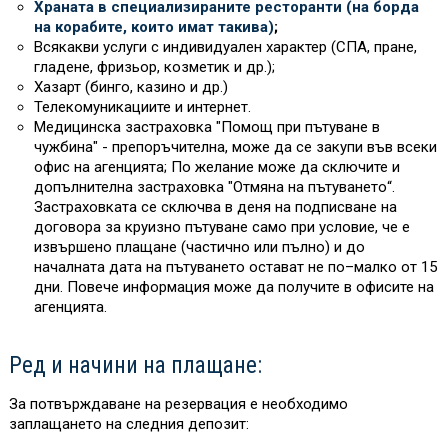
Храната в специализираните ресторанти (на борда
на корабите, които имат такива)
;
Всякакви услуги с индивидуален характер (СПА, пране,
гладене, фризьор, козметик и др.);
Хазарт (бинго, казино и др.)
Телекомуникациите и интернет.
Медицинска застраховка "Помощ при пътуване в
чужбина" - препоръчителна, може да се закупи във всеки
офис на агенцията; По желание може да сключите и
допълнителна застраховка "Отмяна на пътуването“.
Застраховката се сключва в деня на подписване на
договора за круизно пътуване само при условие, че е
извършено плащане (частично или пълно) и до
началната дата на пътуването остават не по–малко от 15
дни. Повече информация може да получите в офисите на
агенцията.
Ред и начини на плащане:
За потвърждаване на резервация е необходимо
заплащането на следния депозит: