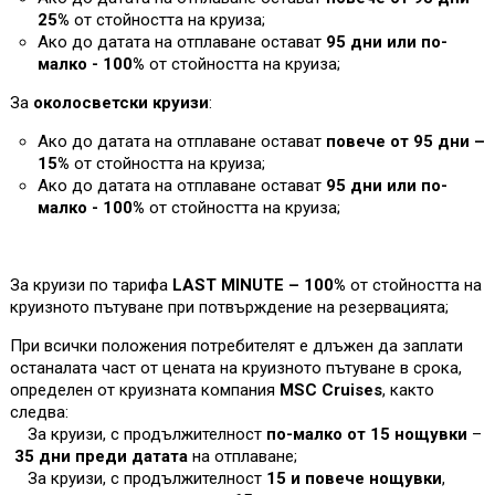
25%
от стойността на круиза;
Ако до датата на отплаване остават
95 дни или по-
малко - 100%
от стойността на круиза
;
За
околосветски круизи
:
Ако до датата на отплаване остават
повече от 95 дни –
1
5%
от стойността на круиза;
Ако до датата на отплаване остават
95 дни или по-
малко - 100%
от стойността на круиза
;
За круизи по тарифа
LAST MINUTE – 100%
от стойността на
круизното пътуване при потвърждение на резервацията;
При всички положения потребителят е длъжен да заплати
останалата част от цената на круизното пътуване в срока,
определен от круизната компания
MSC Cruises
, както
следва:
За круизи, с продължителност
по-малко от 15 нощувки
–
35 дни преди датата
на отплаване;
За круизи, с продължителност
15 и повече нощувки
,