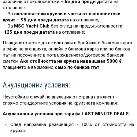
различни от околосветски –
65 дни преди датата
на
отплаване;
За
околосветски круизи и части от околосветски
круиз
–
95 дни преди датата
на отплаване;
За
MSC Yacht Club
без оглед на продължителността –
125 дни преди датата
на отплаване;
Плащането може да се извърши в брой или с банкова карта
в офис на агенцията, онлайн с банкова карта или по банков
път на посочените в потвърждението/договора банкови
сметки.
Ако стойността на круиза надвишава 5000 €
,
плащането е възможно
само по банков път.
Анулационни условия:
Неустойки в случай на анулация от страна на клиент -
спрямо стандартните условия на круизната компания:
Анулационни условия при тарифа LAST MINUTE DEALS:
След направена резервация - 100% от стойността на
круиза;