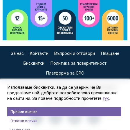
За нас
Контакти
Въпроси и отговори
Плащане
Бисквитки
Политика за поверителност
Платформа за ОРС
СПЕЦИАЛИЗИРАН САЙТ ЗА ИНДИВИДУАЛНИ И
Използваме бисквитки, за да се уверим, че Ви
предлагаме най-доброто потребителско преживяване
ОРГАНИЗИРАНИ КРУИЗИ НА
на сайта ни. За повече подробности прочетете
тук
.
Приеми всички
Откажи всички