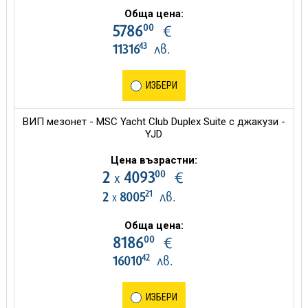
Обща цена:
00
5786
€
43
11316
лв.
ИЗБЕРИ
ВИП мезонет - MSC Yacht Club Duplex Suite с джакузи -
YJD
Цена възрастни:
00
2
4093
€
х
21
2
8005
лв.
х
Обща цена:
00
8186
€
42
16010
лв.
ИЗБЕРИ