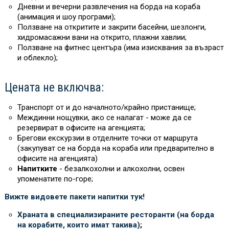
Дневни и вечерни развлечения на борда на кораба
(анимация и шоу програми);
Ползване на откритите и закрити басейни, шезлонги,
хидромасажни вани на открито, плажни хавлии;
Ползване на фитнес центъра (има изисквания за възраст
и облекло);
Цената не включва:
Транспорт от и до началното/крайно пристанище;
Междинни нощувки, ако се налагат - може да се
резервират в офисите на агенцията;
Брегови екскурзии в отделните точки от маршрута
(закупуват се на борда на кораба или предварително в
офисите на агенцията)
Напитките
- безалкохолни и алкохолни, освен
упоменатите по-горе;
Вижте видовете пакети напитки тук!
Храната в специализираните ресторанти (на борда
на корабите, които имат такива)
;