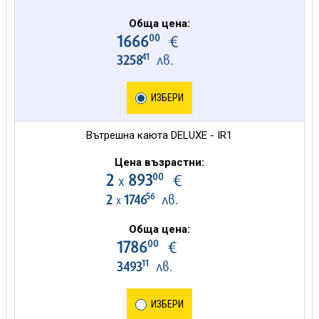
Обща цена:
00
1666
€
41
3258
лв.
ИЗБЕРИ
Вътрешна каюта DELUXE - IR1
Цена възрастни:
00
2
893
€
х
56
2
1746
лв.
х
Обща цена:
00
1786
€
11
3493
лв.
ИЗБЕРИ