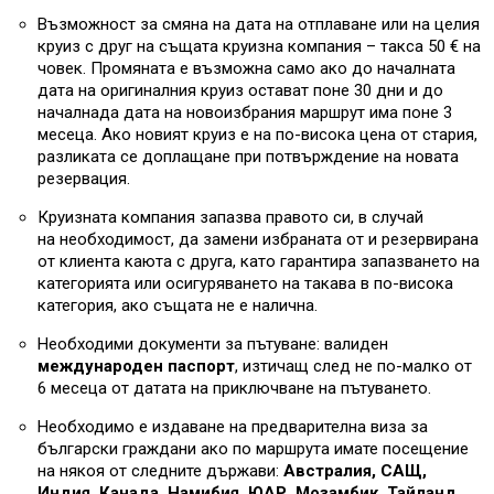
Възможност за смяна на дата на отплаване или на целия
круиз с друг на същата круизна компания – такса 50 € на
човек. Промяната е възможна само ако до началната
дата на оригиналния круиз остават поне 30 дни и до
началнада дата на новоизбрания маршрут има поне 3
месеца. Ако новият круиз е на по-висока цена от стария,
разликата се доплащане при потвърждение на новата
резервация.
Круизната компания запазва правото си, в случай
на необходимост, да замени избраната от и резервирана
от клиента каюта с друга, като гарантира запазването на
категорията или осигуряването на такава в по-висока
категория, ако същата не е налична.
Необходими документи за пътуване: валиден
международен паспорт
, изтичащ след не по-малко от
6 месеца от датата на приключване на пътуването.
Необходимо е издаване на предварителна виза за
български граждани ако по маршрута имате посещение
на някоя от следните държави:
Австралия, САЩ,
Индия, Канада, Намибия, ЮАР, Мозамбик, Тайланд,