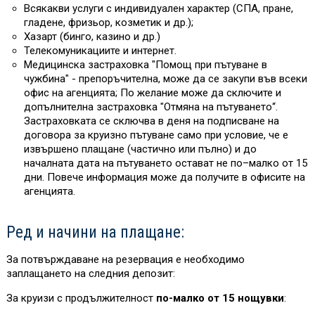
Всякакви услуги с индивидуален характер (СПА, пране,
гладене, фризьор, козметик и др.);
Хазарт (бинго, казино и др.)
Телекомуникациите и интернет.
Медицинска застраховка "Помощ при пътуване в
чужбина" - препоръчителна, може да се закупи във всеки
офис на агенцията; По желание може да сключите и
допълнителна застраховка "Отмяна на пътуването“.
Застраховката се сключва в деня на подписване на
договора за круизно пътуване само при условие, че е
извършено плащане (частично или пълно) и до
началната дата на пътуването остават не по–малко от 15
дни. Повече информация може да получите в офисите на
агенцията.
Ред и начини на плащане:
За потвърждаване на резервация е необходимо
заплащането на следния депозит:
За круизи с продължителност
по-малко от 15 нощувки
: