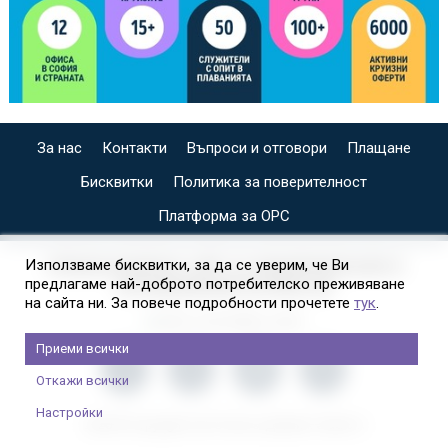
За нас
Контакти
Въпроси и отговори
Плащане
Бисквитки
Политика за поверителност
Платформа за ОРС
СПЕЦИАЛИЗИРАН САЙТ ЗА ИНДИВИДУАЛНИ И
Използваме бисквитки, за да се уверим, че Ви
предлагаме най-доброто потребителско преживяване
ОРГАНИЗИРАНИ КРУИЗИ НА
на сайта ни. За повече подробности прочетете
тук
.
Приеми всички
Откажи всички
Настройки
2026 © Copyright Usit Colours; Дизайн:
Studio X