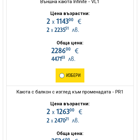
Външна каюта Infinite - VL1
Цена възрастни:
00
2
1143
€
х
51
2
2235
лв.
х
Обща цена:
00
2286
€
03
4471
лв.
ИЗБЕРИ
Каюта с балкон с изглед към променадата - PR1
Цена възрастни:
00
2
1263
€
х
21
2
2470
лв.
х
Обща цена:
00