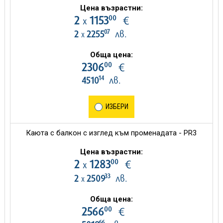
Цена възрастни:
00
2
1153
€
х
07
2
2255
лв.
х
Обща цена:
00
2306
€
14
4510
лв.
ИЗБЕРИ
Каюта с балкон с изглед към променадата - PR3
Цена възрастни:
00
2
1283
€
х
33
2
2509
лв.
х
Обща цена:
00
2566
€
66