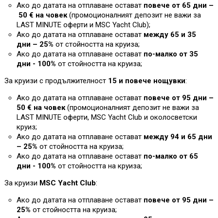
Ако до датата на отплаване остават
повече от 65 дни –
50 € на човек
(промоционалният депозит не важи за
L
AST MINUTE оферти и MSC Yacht Club)
;
Ако до датата на отплаване остават
между 65 и 35
дни – 25%
от стойността на круиза
;
Ако до датата на отплаване остават
по-малко от 35
дни - 100%
от стойността на круиза
;
За круизи с продължителност
15 и повече нощувки
:
Ако до датата на отплаване остават
повече от 95 дни –
50 € на човек
(промоционалният депозит не важи за
L
AST MINUTE оферти, MSC Yacht Club и околосветски
круиз;
Ако до датата на отплаване остават
между 94 и 65 дни
– 25%
от стойността на круиза
;
Ако до датата на отплаване остават
по-малко от 65
дни - 100%
от стойността на круиза
;
За круизи
MSC Yacht Club
:
Ако до датата на отплаване остават
повече от 95 дни –
25%
от стойността на круиза;