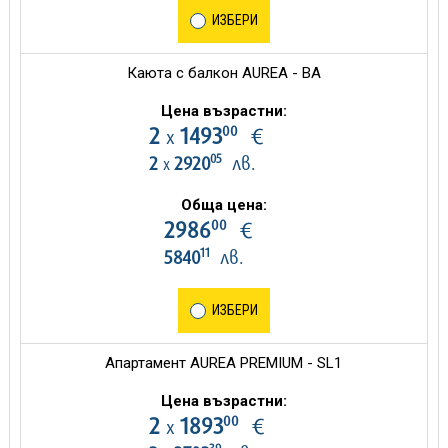
ИЗБЕРИ
Каюта с балкон AUREA - BA
Цена възрастни:
00
2
1493
€
х
05
2
2920
лв.
х
Обща цена:
00
2986
€
11
5840
лв.
ИЗБЕРИ
Апартамент AUREA PREMIUM - SL1
Цена възрастни:
00
2
1893
€
х