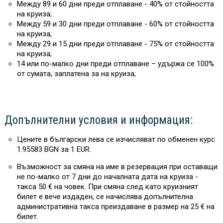
Между 89 и 60 дни преди отплаване - 40% от стойността
на круиза;
Между 59 и 30 дни преди отплаване - 60% от стойността
на круиза;
Между 29 и 15 дни преди отплаване - 75% от стойността
на круиза;
14 или по-малко дни преди отплаване – удържа се 100%
от сумата, заплатена за на круиза;
Допълнителни условия и информация:
Цените в български лева се изчисляват по обменен курс
1.95583 BGN за 1 EUR.
Възможност за смяна на име в резервация при оставащи
не по-малко от 7 дни до началната дата на круиза -
такса 50 € на човек. При смяна след като круизният
билет е вече издаден, се начислява допълнителна
административна такса преиздаване в размер на 25 € на
билет.