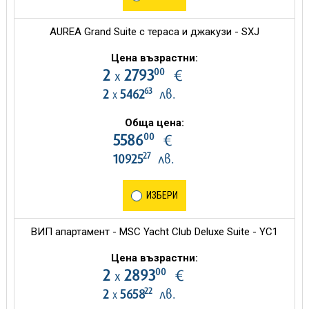
AUREA Grand Suite с тераса и джакузи - SXJ
Цена възрастни:
00
2
2793
€
х
63
2
5462
лв.
х
Обща цена:
00
5586
€
27
10925
лв.
ИЗБЕРИ
ВИП апартамент - MSC Yacht Club Deluxe Suite - YC1
Цена възрастни:
00
2
2893
€
х
22
2
5658
лв.
х