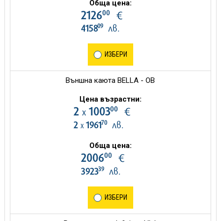
Обща цена:
00
2126
€
09
4158
лв.
ИЗБЕРИ
Външна каюта BELLA - OB
Цена възрастни:
00
2
1003
€
х
70
2
1961
лв.
х
Обща цена:
00
2006
€
39
3923
лв.
ИЗБЕРИ