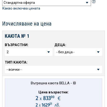
Какво включва цената
Изчисляване на цена
КАЮТА №
1
ВЪЗРАСТНИ:
ДЕЦА:
ТИП КАЮТА:
Вътрешна каюта BELLA - IB
Цена възрастни:
00
2
833
€
х
21
2
1629
лв.
х