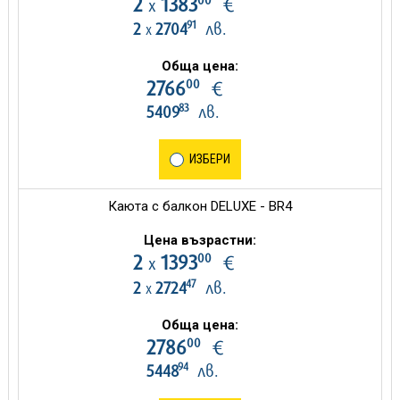
2
1383
€
х
91
2
2704
лв.
х
Обща цена:
00
2766
€
83
5409
лв.
ИЗБЕРИ
Каюта с балкон DELUXE - BR4
Цена възрастни:
00
2
1393
€
х
47
2
2724
лв.
х
Обща цена:
00
2786
€
94
5448
лв.