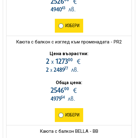
2526
€
43
4940
лв.
ИЗБЕРИ
Каюта с балкон с изглед към променадата - PR2
Цена възрастни:
00
2
1273
€
х
77
2
2489
лв.
х
Обща цена:
00
2546
€
54
4979
лв.
ИЗБЕРИ
Каюта с балкон BELLA - BB