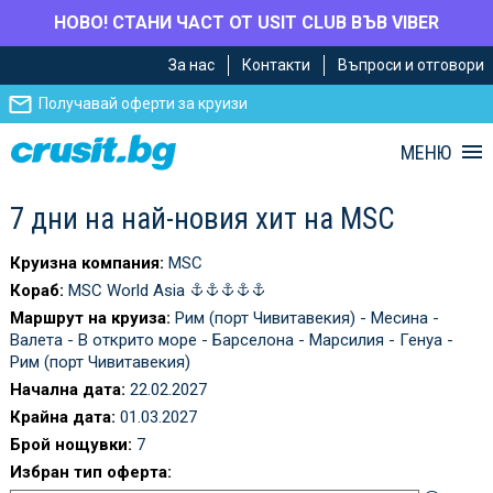
НОВО! СТАНИ ЧАСТ ОТ USIT CLUB ВЪВ VIBER
Премини
Премини
За нас
Контакти
Въпроси и отговори
към
към
главното
Навигацията
Получавай оферти за круизи
съдържание
МЕНЮ
7 дни на най-новия хит на MSC
Круизна компания:
MSC
Кораб:
MSC World Asia
Маршрут на круиза:
Рим (порт Чивитавекия) - Месина -
Валета - В открито море - Барселона - Марсилия - Генуа -
Рим (порт Чивитавекия)
Начална дата:
22.02.2027
Крайна дата:
01.03.2027
Брой нощувки:
7
Избран тип оферта: