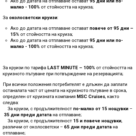
Ако до датата на отплаване остават
95 дни или по-
малко - 100%
от стойността на круиза
;
За
околосветски круизи
:
Ако до датата на отплаване остават
повече от 95 дни –
1
5%
от стойността на круиза;
Ако до датата на отплаване остават
95 дни или по-
малко - 100%
от стойността на круиза
;
За круизи по тарифа
LAST MINUTE – 100%
от стойността на
круизното пътуване при потвърждение на резервацията;
При всички положения потребителят е длъжен да заплати
останалата част от цената на круизното пътуване в срока,
определен от круизната компания
MSC Cruises
, както
следва:
За круизи, с продължителност
по-малко от 15 нощувки
–
35 дни преди датата
на отплаване;
За круизи, с продължителност
15 и повече нощувки
,
различни от околосветски –
65 дни преди датата
на
отплаване;