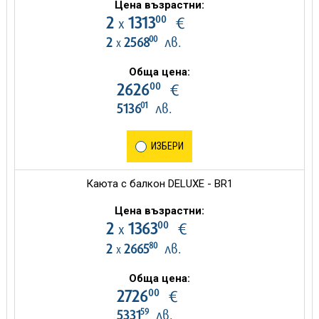
Цена възрастни:
00
2
1313
€
х
00
2
2568
лв.
х
Обща цена:
00
2626
€
01
5136
лв.
ИЗБЕРИ
Каюта с балкон DELUXE - BR1
Цена възрастни:
00
2
1363
€
х
80
2
2665
лв.
х
Обща цена:
00
2726
€
59
5331
лв.