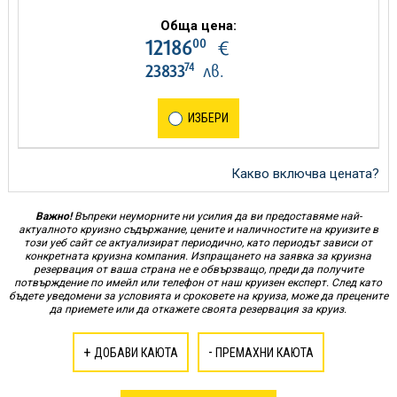
Обща цена:
00
12186
€
74
23833
лв.
ИЗБЕРИ
Какво включва цената?
Важно!
Въпреки неуморните ни усилия да ви предоставяме най-
актуалното круизно съдържание, цените и наличностите на круизите в
този уеб сайт се актуализират периодично, като периодът зависи от
конкретната круизна компания. Изпращането на заявка за круизна
резервация от ваша страна не е обвързващо, преди да получите
потвърждение по имейл или телефон от наш круизен експерт. След като
бъдете уведомени за условията и сроковете на круиза, може да прецените
да приемете или да откажете своята резервация за круиз.
+
-
ДОБАВИ КАЮТА
ПРЕМАХНИ КАЮТА