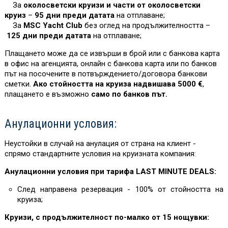
За
околосветски круизи и части от околосветски
круиз
–
95 дни преди датата
на отплаване;
За
MSC Yacht Club
без оглед на продължителността –
125 дни преди датата
на отплаване;
Плащането може да се извърши в брой или с банкова карта
в офис на агенцията, онлайн с банкова карта или по банков
път на посочените в потвърждението/договора банкови
сметки.
Ако стойността на круиза надвишава 5000 €
,
плащането е възможно
само по банков път.
Анулационни условия:
Неустойки в случай на анулация от страна на клиент -
спрямо стандартните условия на круизната компания:
Анулационни условия при тарифа LAST MINUTE DEALS:
След направена резервация - 100% от стойността на
круиза;
Круизи, с продължителност по-малко от 15 нощувки: