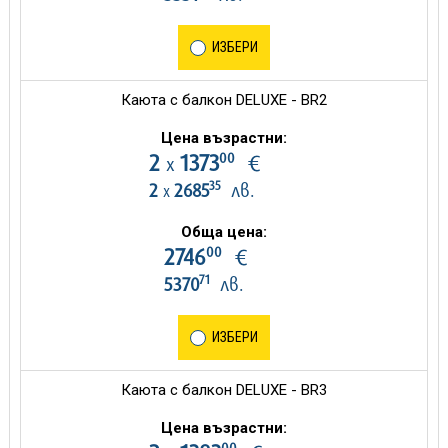
ИЗБЕРИ
Каюта с балкон DELUXE - BR2
Цена възрастни:
00
2
1373
€
х
35
2
2685
лв.
х
Обща цена:
00
2746
€
71
5370
лв.
ИЗБЕРИ
Каюта с балкон DELUXE - BR3
Цена възрастни:
00