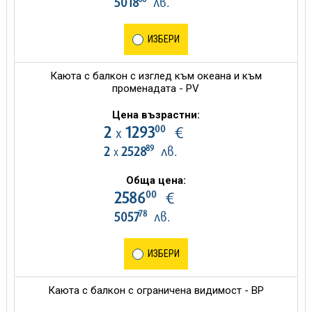
5018
лв.
ИЗБЕРИ
Каюта с балкон с изглед към океана и към
променадата - PV
Цена възрастни:
00
2
1293
€
х
89
2
2528
лв.
х
Обща цена:
00
2586
€
78
5057
лв.
ИЗБЕРИ
Каюта с балкон с ограничена видимост - BP