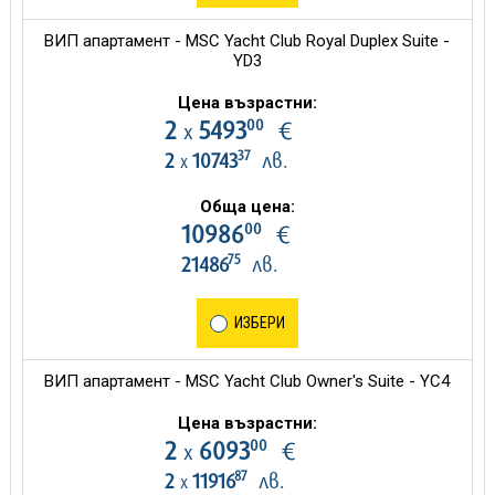
ВИП апартамент - MSC Yacht Club Royal Duplex Suite -
YD3
Цена възрастни:
00
2
5493
€
х
37
2
10743
лв.
х
Обща цена:
00
10986
€
75
21486
лв.
ИЗБЕРИ
ВИП апартамент - MSC Yacht Club Owner's Suite - YC4
Цена възрастни:
00
2
6093
€
х
87
2
11916
лв.
х