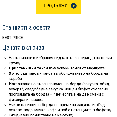
ПРОДЪЛЖИ
Стандартна оферта
BEST PRICE
Цената включва:
Настаняване в избрания вид каюта за периода на целия
круиз;
Пристанищни такси
във всички точки от маршрута;
Хотелска такса
- такса за обслужването на борда на
кораба.
Изхранване на пълен пансион на борда (закуска, обяд,
вечеря*, следобедна закуска, нощен бюфет съгласно
програмата на борда) – * вечерята е на две смени с
фиксирани часове;
Някои напитки на борда
по време на закуска и обяд -
сокове, вода, мляко, кафе и чай от станциите в бюфета;
Ежедневно почистване на каютите;