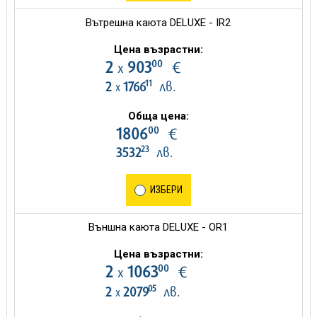
Вътрешна каюта DELUXE - IR2
Цена възрастни:
00
2
903
€
х
11
2
1766
лв.
х
Обща цена:
00
1806
€
23
3532
лв.
ИЗБЕРИ
Външна каюта DELUXE - OR1
Цена възрастни:
00
2
1063
€
х
05
2
2079
лв.
х