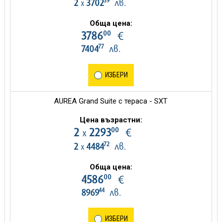
39
2
3702
лв.
х
Обща цена:
00
3786
€
77
7404
лв.
ИЗБЕРИ
AUREA Grand Suite с тераса - SXT
Цена възрастни:
00
2
2293
€
х
72
2
4484
лв.
х
Обща цена:
00
4586
€
44
8969
лв.
ИЗБЕРИ