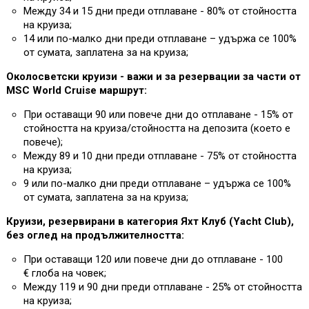
Между 34 и 15 дни преди отплаване - 80% от стойността
на круиза;
14 или по-малко дни преди отплаване – удържа се 100%
от сумата, заплатена за на круиза;
Околосветски круизи - важи и за резервации за части от
MSC World Cruise маршрут:
При оставащи 90 или повече дни до отплаване - 15% от
стойността на круиза/стойността на депозита (което е
повече);
Между 89 и 10 дни преди отплаване - 75% от стойността
на круиза;
9 или по-малко дни преди отплаване – удържа се 100%
от сумата, заплатена за на круиза;
Круизи, резервирани в категория Яхт Клуб (Yacht Club),
без оглед на продължителността:
При оставащи 120 или повече дни до отплаване - 100
€ глоба на човек;
Между 119 и 90 дни преди отплаване - 25% от стойността
на круиза;