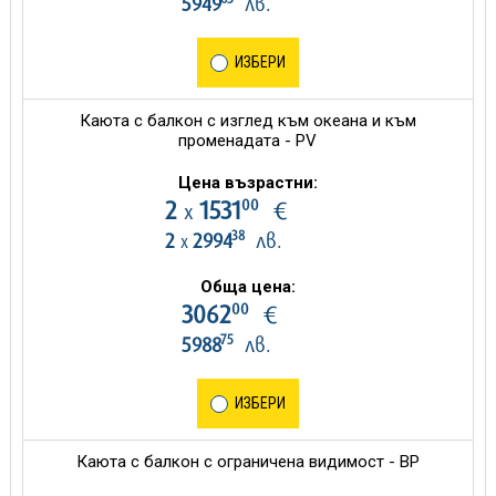
5949
лв.
ИЗБЕРИ
Каюта с балкон с изглед към океана и към
променадата - PV
Цена възрастни:
00
2
1531
€
х
38
2
2994
лв.
х
Обща цена:
00
3062
€
75
5988
лв.
ИЗБЕРИ
Каюта с балкон с ограничена видимост - BP