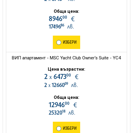
Обща цена:
00
8946
€
86
17496
лв.
ИЗБЕРИ
ВИП апартамент - MSC Yacht Club Owner's Suite - YC4
Цена възрастни:
00
2
6473
€
х
09
2
12660
лв.
х
Обща цена:
00
12946
€
18
25320
лв.
ИЗБЕРИ