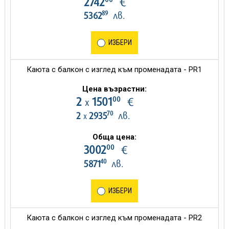
2742
€
89
5362
лв.
ИЗБЕРИ
Каюта с балкон с изглед към променадата - PR1
Цена възрастни:
00
2
1501
€
х
70
2
2935
лв.
х
Обща цена:
00
3002
€
40
5871
лв.
ИЗБЕРИ
Каюта с балкон с изглед към променадата - PR2