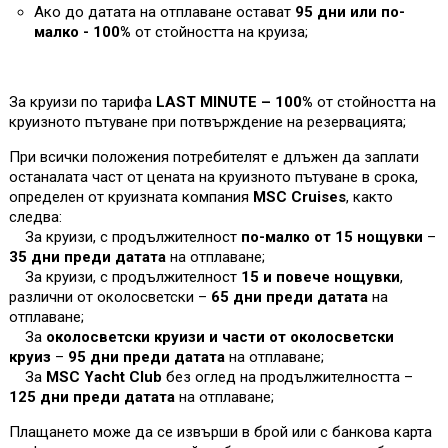
Ако до датата на отплаване остават
95 дни или по-
малко - 100%
от стойността на круиза
;
За круизи по тарифа
LAST MINUTE – 100%
от стойността на
круизното пътуване при потвърждение на резервацията;
При всички положения потребителят е длъжен да заплати
останалата част от цената на круизното пътуване в срока,
определен от круизната компания
MSC Cruises
, както
следва:
За круизи, с продължителност
по-малко от 15 нощувки
–
35 дни преди датата
на отплаване;
За круизи, с продължителност
15 и повече нощувки
,
различни от околосветски –
65 дни преди датата
на
отплаване;
За
околосветски круизи и части от околосветски
круиз
–
95 дни преди датата
на отплаване;
За
MSC Yacht Club
без оглед на продължителността –
125 дни преди датата
на отплаване;
Плащането може да се извърши в брой или с банкова карта