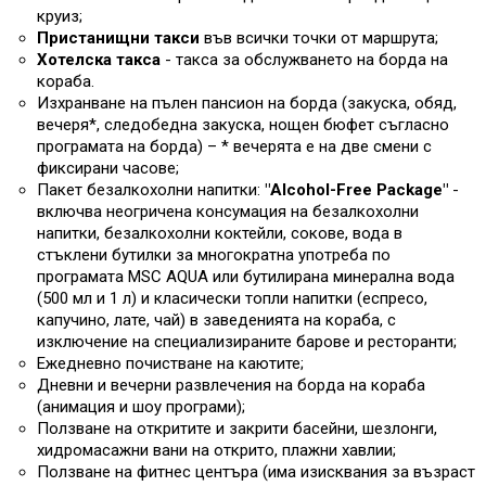
круиз;
Пристанищни такси
във всички точки от маршрута;
Хотелска такса
- такса за обслужването на борда на
кораба.
Изхранване на пълен пансион на борда (закуска, обяд,
вечеря*, следобедна закуска, нощен бюфет съгласно
програмата на борда) – * вечерята е на две смени с
фиксирани часове;
Пакет безалкохолни напитки:
"Alcohol-Free Package"
-
включва неогричена консумация на безалкохолни
напитки, безалкохолни коктейли, сокове, вода в
стъклени бутилки за многократна употреба по
програмата MSC AQUA или бутилирана минерална вода
(500 мл и 1 л) и класически топли напитки (еспресо,
капучино, лате, чай) в заведенията на кораба, с
изключение на специализираните барове и ресторанти;
Ежедневно почистване на каютите;
Дневни и вечерни развлечения на борда на кораба
(анимация и шоу програми);
Ползване на откритите и закрити басейни, шезлонги,
хидромасажни вани на открито, плажни хавлии;
Ползване на фитнес центъра (има изисквания за възраст