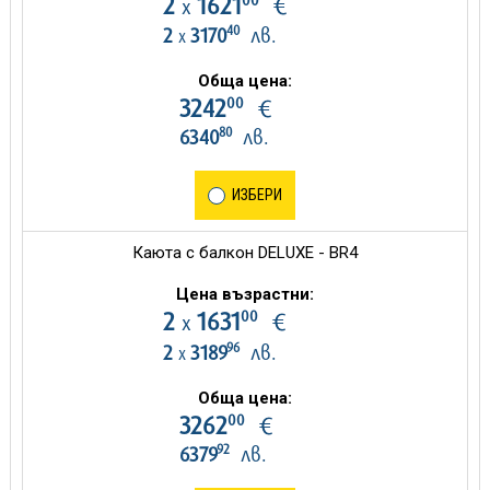
2
1621
€
х
40
2
3170
лв.
х
Обща цена:
00
3242
€
80
6340
лв.
ИЗБЕРИ
Каюта с балкон DELUXE - BR4
Цена възрастни:
00
2
1631
€
х
96
2
3189
лв.
х
Обща цена:
00
3262
€
92
6379
лв.