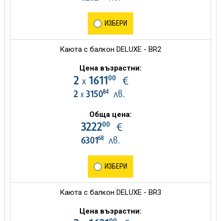
ИЗБЕРИ
Каюта с балкон DELUXE - BR2
Цена възрастни:
00
2
1611
€
х
84
2
3150
лв.
х
Обща цена:
00
3222
€
68
6301
лв.
ИЗБЕРИ
Каюта с балкон DELUXE - BR3
Цена възрастни:
00