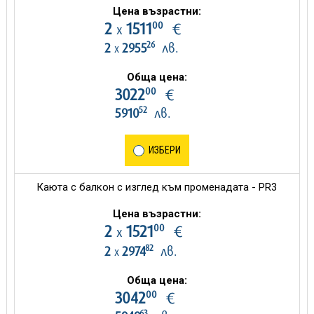
Цена възрастни:
00
2
1511
€
х
26
2
2955
лв.
х
Обща цена:
00
3022
€
52
5910
лв.
ИЗБЕРИ
Каюта с балкон с изглед към променадата - PR3
Цена възрастни:
00
2
1521
€
х
82
2
2974
лв.
х
Обща цена:
00
3042
€
63