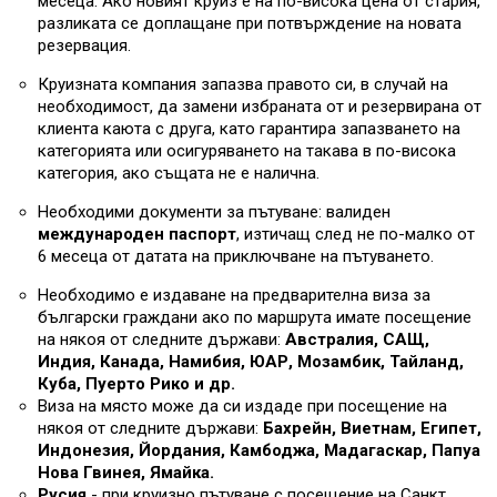
месеца. Ако новият круиз е на по-висока цена от стария,
разликата се доплащане при потвърждение на новата
резервация.
Круизната компания запазва правото си, в случай на
необходимост, да замени избраната от и резервирана от
клиента каюта с друга, като гарантира запазването на
категорията или осигуряването на такава в по-висока
категория, ако същата не е налична.
Необходими документи за пътуване: валиден
международен паспорт
, изтичащ след не по-малко от
6 месеца от датата на приключване на пътуването.
Необходимо е издаване на предварителна виза за
български граждани ако по маршрута имате посещение
на някоя от следните държави:
Австралия, САЩ,
Индия, Канада, Намибия, ЮАР, Мозамбик, Тайланд,
Куба, Пуерто Рико и др.
Виза на място може да си издаде при посещение на
някоя от следните държави:
Бахрейн, Виетнам, Египет,
Индонезия, Йордания, Камбоджа, Мадагаскар, Папуа
Нова Гвинея, Ямайка.
Русия
- при круизно пътуване с посещение на Санкт