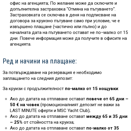
офис на агенцията; По желание може да сключите и
допълнителна застраховка "Отмяна на пътуването“.
Застраховката се сключва в деня на подписване на
договора за круизно пътуване само при условие, че е
извършено плащане (частично или пълно) и до
началната дата на пътуването остават не по–малко от 15
дни. Повече информация може да получите в офисите на
агенцията.
Ред и начини на плащане:
За потвърждаване на резервация е необходимо
заплащането на следния депозит:
За круизи с продължителност
по-малко от 15 нощувки
:
Ако до датата на отплаване остават
повече от 65 дни –
50 € на човек
(промоционалният депозит не важи за
L
AST MINUTE оферти и MSC Yacht Club)
;
Ако до датата на отплаване остават
между 65 и 35 дни
– 25%
от стойността на круиза
;
Ако до датата на отплаване остават
по-малко от 35