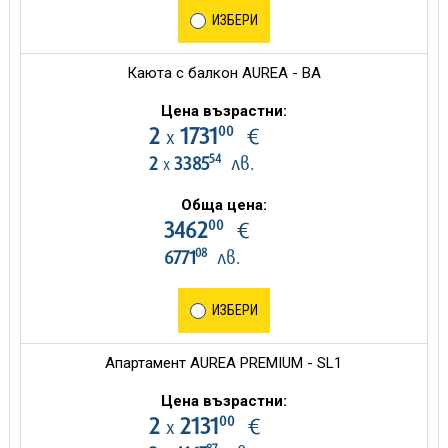
ИЗБЕРИ
Каюта с балкон AUREA - BA
Цена възрастни:
00
2
1731
€
х
54
2
3385
лв.
х
Обща цена:
00
3462
€
08
6771
лв.
ИЗБЕРИ
Апартамент AUREA PREMIUM - SL1
Цена възрастни:
00
2
2131
€
х