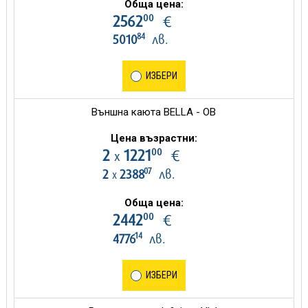
Обща цена:
00
2562
€
84
5010
лв.
ИЗБЕРИ
Външна каюта BELLA - OB
Цена възрастни:
00
2
1221
€
х
07
2
2388
лв.
х
Обща цена:
00
2442
€
14
4776
лв.
ИЗБЕРИ