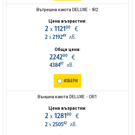
Вътрешна каюта DELUXE - IR2
Цена възрастни:
00
2
1121
€
х
49
2
2192
лв.
х
Обща цена:
00
2242
€
97
4384
лв.
ИЗБЕРИ
Външна каюта DELUXE - OR1
Цена възрастни:
00
2
1281
€
х
42
2
2505
лв.
х