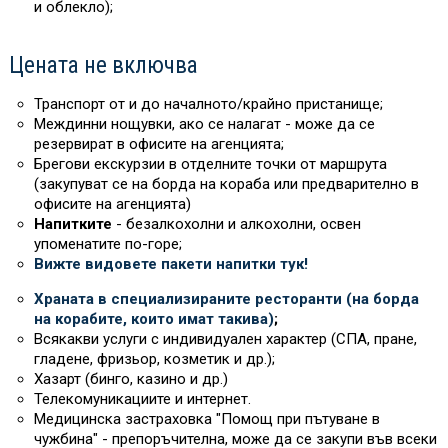
и облекло);
Цената не включва
Транспорт от и до началното/крайно пристанище;
Междинни нощувки, ако се налагат - може да се
резервират в офисите на агенцията;
Брегови екскурзии в отделните точки от маршрута
(закупуват се на борда на кораба или предварително в
офисите на агенцията)
Напитките
- безалкохолни и алкохолни, освен
упоменатите по-горе;
Вижте видовете пакети напитки тук!
Храната в специализираните ресторанти (на борда
на корабите, които имат такива)
;
Всякакви услуги с индивидуален характер (СПА, пране,
гладене, фризьор, козметик и др.);
Хазарт (бинго, казино и др.)
Телекомуникациите и интернет.
Медицинска застраховка "Помощ при пътуване в
чужбина" - препоръчителна, може да се закупи във всеки