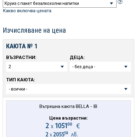
Какво включва цената
Изчисляване на цена
КАЮТА №
1
ВЪЗРАСТНИ:
ДЕЦА:
ТИП КАЮТА:
Вътрешна каюта BELLA - IB
Цена възрастни:
00
2
1051
€
х
58
2
2055
лв.
х