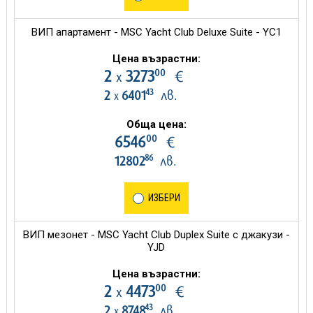
ВИП апартамент - MSC Yacht Club Deluxe Suite - YC1
Цена възрастни:
00
2
3273
€
х
43
2
6401
лв.
х
Обща цена:
00
6546
€
86
12802
лв.
ИЗБЕРИ
ВИП мезонет - MSC Yacht Club Duplex Suite с джакузи -
YJD
Цена възрастни:
00
2
4473
€
х
43
2
8748
лв.
х