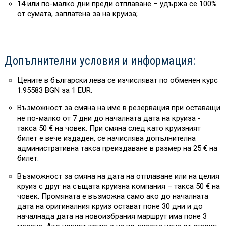
14 или по-малко дни преди отплаване – удържа се 100%
от сумата, заплатена за на круиза;
Допълнителни условия и информация:
Цените в български лева се изчисляват по обменен курс
1.95583 BGN за 1 EUR.
Възможност за смяна на име в резервация при оставащи
не по-малко от 7 дни до началната дата на круиза -
такса 50 € на човек. При смяна след като круизният
билет е вече издаден, се начислява допълнителна
административна такса преиздаване в размер на 25 € на
билет.
Възможност за смяна на дата на отплаване или на целия
круиз с друг на същата круизна компания – такса 50 € на
човек. Промяната е възможна само ако до началната
дата на оригиналния круиз остават поне 30 дни и до
началнада дата на новоизбрания маршрут има поне 3