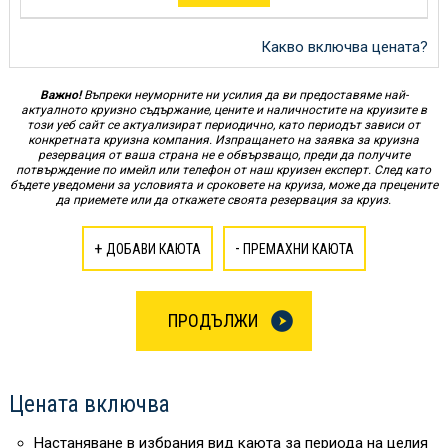
Какво включва цената?
Важно!
Въпреки неуморните ни усилия да ви предоставяме най-
актуалното круизно съдържание, цените и наличностите на круизите в
този уеб сайт се актуализират периодично, като периодът зависи от
конкретната круизна компания. Изпращането на заявка за круизна
резервация от ваша страна не е обвързващо, преди да получите
потвърждение по имейл или телефон от наш круизен експерт. След като
бъдете уведомени за условията и сроковете на круиза, може да прецените
да приемете или да откажете своята резервация за круиз.
+
-
ДОБАВИ КАЮТА
ПРЕМАХНИ КАЮТА
ПРОДЪЛЖИ
Цената включва
Настаняване в избрания вид каюта за периода на целия