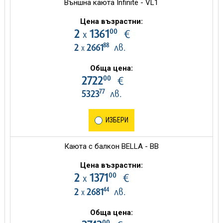
Външна каюта Infinite - VL1
Цена възрастни:
00
2
1361
€
х
88
2
2661
лв.
х
Обща цена:
00
2722
€
77
5323
лв.
ИЗБЕРИ
Каюта с балкон BELLA - BB
Цена възрастни:
00
2
1371
€
х
44
2
2681
лв.
х
Обща цена:
00