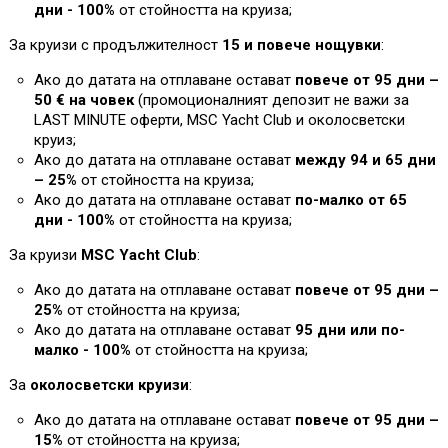
дни - 100%
от стойността на круиза
;
За круизи с продължителност
15 и повече нощувки
:
Ако до датата на отплаване остават
повече от 95 дни –
50 € на човек
(промоционалният депозит не важи за
L
AST MINUTE оферти, MSC Yacht Club и околосветски
круиз;
Ако до датата на отплаване остават
между 94 и 65 дни
– 25%
от стойността на круиза
;
Ако до датата на отплаване остават
по-малко от 65
дни - 100%
от стойността на круиза
;
За круизи
MSC Yacht Club
:
Ако до датата на отплаване остават
повече от 95 дни –
25%
от стойността на круиза;
Ако до датата на отплаване остават
95 дни или по-
малко - 100%
от стойността на круиза
;
За
околосветски круизи
:
Ако до датата на отплаване остават
повече от 95 дни –
1
5%
от стойността на круиза;