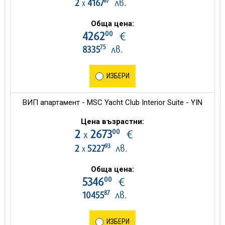
87
2
4167
лв.
х
Обща цена:
00
4262
€
75
8335
лв.
ИЗБЕРИ
ВИП апартамент - MSC Yacht Club Interior Suite - YIN
Цена възрастни:
00
2
2673
€
х
93
2
5227
лв.
х
Обща цена:
00
5346
€
87
10455
лв.
ИЗБЕРИ