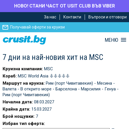
НОВО! СТАНИ ЧАСТ ОТ USIT CLUB ВЪВ VIBER
Премини
Премини
За нас
Контакти
Въпроси и отговори
към
към
главното
Навигацията
Получавай оферти за круизи
съдържание
МЕНЮ
7 дни на най-новия хит на MSC
Круизна компания:
MSC
Кораб:
MSC World Asia
Маршрут на круиза:
Рим (порт Чивитавекия) - Месина -
Валета - В открито море - Барселона - Марсилия - Генуа -
Рим (порт Чивитавекия)
Начална дата:
08.03.2027
Крайна дата:
15.03.2027
Брой нощувки:
7
Избран тип оферта: