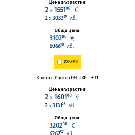
Цена възрастни:
00
2
1551
€
х
49
2
3033
лв.
х
Обща цена:
00
3102
€
98
6066
лв.
ИЗБЕРИ
Каюта с балкон DELUXE - BR1
Цена възрастни:
00
2
1601
€
х
28
2
3131
лв.
х
Обща цена:
00
3202
€
57
6262
лв.