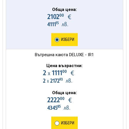
Обща цена:
00
2102
€
15
4111
лв.
ИЗБЕРИ
Вътрешна каюта DELUXE - IR1
Цена възрастни:
00
2
1111
€
х
93
2
2172
лв.
х
Обща цена:
00
2222
€
85
4345
лв.
ИЗБЕРИ