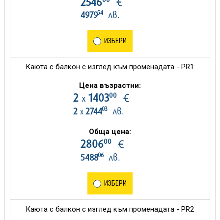
2546
€
54
4979
лв.
ИЗБЕРИ
Каюта с балкон с изглед към променадата - PR1
Цена възрастни:
00
2
1403
€
х
03
2
2744
лв.
х
Обща цена:
00
2806
€
06
5488
лв.
ИЗБЕРИ
Каюта с балкон с изглед към променадата - PR2