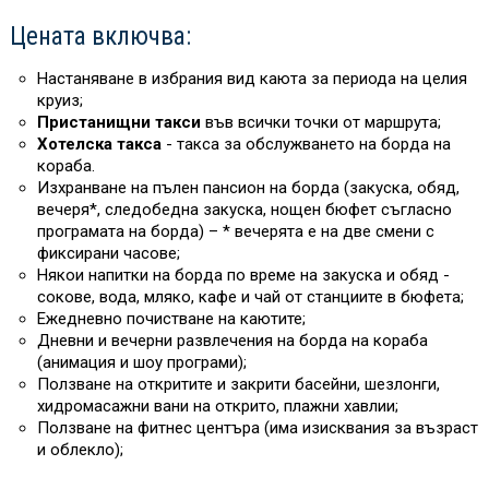
Цената включва:
Настаняване в избрания вид каюта за периода на целия
круиз;
Пристанищни такси
във всички точки от маршрута;
Хотелска такса
- такса за обслужването на борда на
кораба.
Изхранване на пълен пансион на борда (закуска, обяд,
вечеря*, следобедна закуска, нощен бюфет съгласно
програмата на борда) – * вечерята е на две смени с
фиксирани часове;
Някои напитки на борда
по време на закуска и обяд -
сокове, вода, мляко, кафе и чай от станциите в бюфета;
Ежедневно почистване на каютите;
Дневни и вечерни развлечения на борда на кораба
(анимация и шоу програми);
Ползване на откритите и закрити басейни, шезлонги,
хидромасажни вани на открито, плажни хавлии;
Ползване на фитнес центъра (има изисквания за възраст
и облекло);