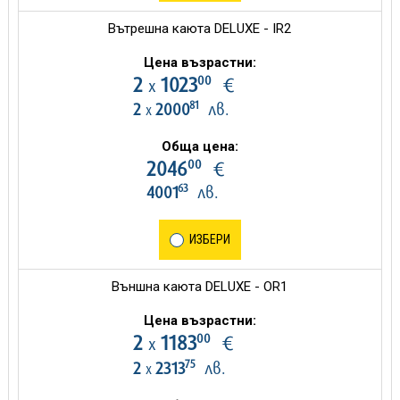
Вътрешна каюта DELUXE - IR2
Цена възрастни:
00
2
1023
€
х
81
2
2000
лв.
х
Обща цена:
00
2046
€
63
4001
лв.
ИЗБЕРИ
Външна каюта DELUXE - OR1
Цена възрастни:
00
2
1183
€
х
75
2
2313
лв.
х