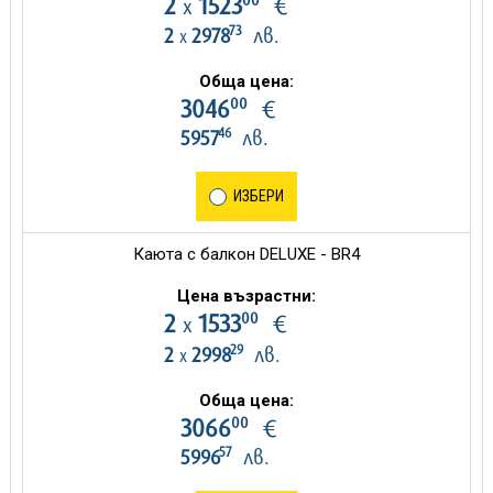
2
1523
€
х
73
2
2978
лв.
х
Обща цена:
00
3046
€
46
5957
лв.
ИЗБЕРИ
Каюта с балкон DELUXE - BR4
Цена възрастни:
00
2
1533
€
х
29
2
2998
лв.
х
Обща цена:
00
3066
€
57
5996
лв.