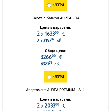
ИЗБЕРИ
Каюта с балкон AUREA - BA
Цена възрастни:
00
2
1633
€
х
87
2
3193
лв.
х
Обща цена:
00
3266
€
74
6387
лв.
ИЗБЕРИ
Апартамент AUREA PREMIUM - SL1
Цена възрастни:
00
2
2033
€
х