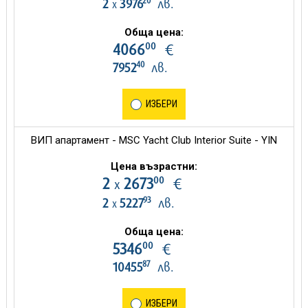
20
2
3976
лв.
х
Обща цена:
00
4066
€
40
7952
лв.
ИЗБЕРИ
ВИП апартамент - MSC Yacht Club Interior Suite - YIN
Цена възрастни:
00
2
2673
€
х
93
2
5227
лв.
х
Обща цена:
00
5346
€
87
10455
лв.
ИЗБЕРИ