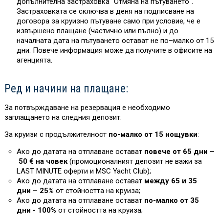
допълнителна застраховка "Отмяна на пътуването“.
Застраховката се сключва в деня на подписване на
договора за круизно пътуване само при условие, че е
извършено плащане (частично или пълно) и до
началната дата на пътуването остават не по–малко от 15
дни. Повече информация може да получите в офисите на
агенцията.
Ред и начини на плащане:
За потвърждаване на резервация е необходимо
заплащането на следния депозит:
За круизи с продължителност
по-малко от 15 нощувки
:
Ако до датата на отплаване остават
повече от 65 дни –
50 € на човек
(промоционалният депозит не важи за
L
AST MINUTE оферти и MSC Yacht Club)
;
Ако до датата на отплаване остават
между 65 и 35
дни – 25%
от стойността на круиза
;
Ако до датата на отплаване остават
по-малко от 35
дни - 100%
от стойността на круиза
;