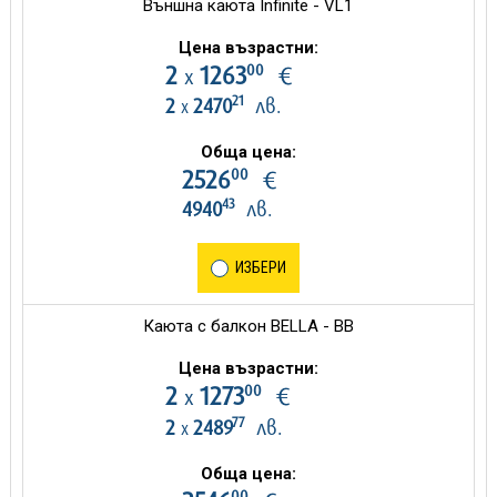
Външна каюта Infinite - VL1
Цена възрастни:
00
2
1263
€
х
21
2
2470
лв.
х
Обща цена:
00
2526
€
43
4940
лв.
ИЗБЕРИ
Каюта с балкон BELLA - BB
Цена възрастни:
00
2
1273
€
х
77
2
2489
лв.
х
Обща цена:
00