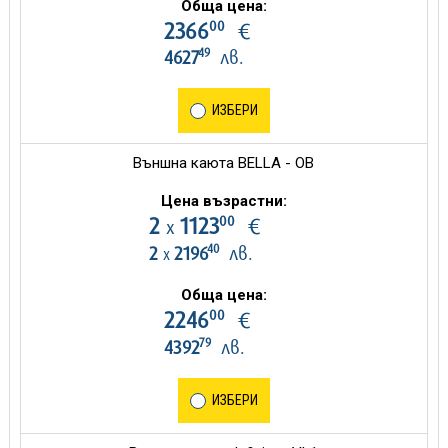
Обща цена:
00
2366
€
49
4627
лв.
ИЗБЕРИ
Външна каюта BELLA - OB
Цена възрастни:
00
2
1123
€
х
40
2
2196
лв.
х
Обща цена:
00
2246
€
79
4392
лв.
ИЗБЕРИ