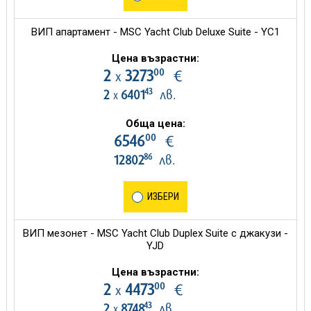
ВИП апартамент - MSC Yacht Club Deluxe Suite - YC1
Цена възрастни:
00
2
3273
€
х
43
2
6401
лв.
х
Обща цена:
00
6546
€
86
12802
лв.
ИЗБЕРИ
ВИП мезонет - MSC Yacht Club Duplex Suite с джакузи -
YJD
Цена възрастни:
00
2
4473
€
х
43
2
8748
лв.
х