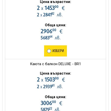
Цена възрастни:
00
2
1453
€
х
82
2
2841
лв.
х
Обща цена:
00
2906
€
64
5683
лв.
ИЗБЕРИ
Каюта с балкон DELUXE - BR1
Цена възрастни:
00
2
1503
€
х
61
2
2939
лв.
х
Обща цена:
00
3006
€
22
5879
лв.