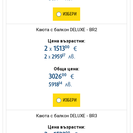
ИЗБЕРИ
Каюта с балкон DELUXE - BR2
Цена възрастни:
00
2
1513
€
х
17
2
2959
лв.
х
Обща цена:
00
3026
€
34
5918
лв.
ИЗБЕРИ
Каюта с балкон DELUXE - BR3
Цена възрастни:
00