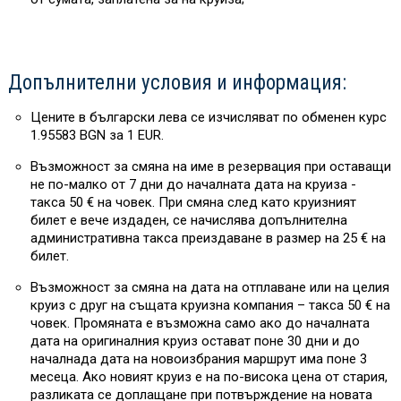
Допълнителни условия и информация:
Цените в български лева се изчисляват по обменен курс
1.95583 BGN за 1 EUR.
Възможност за смяна на име в резервация при оставащи
не по-малко от 7 дни до началната дата на круиза -
такса 50 € на човек. При смяна след като круизният
билет е вече издаден, се начислява допълнителна
административна такса преиздаване в размер на 25 € на
билет.
Възможност за смяна на дата на отплаване или на целия
круиз с друг на същата круизна компания – такса 50 € на
човек. Промяната е възможна само ако до началната
дата на оригиналния круиз остават поне 30 дни и до
началнада дата на новоизбрания маршрут има поне 3
месеца. Ако новият круиз е на по-висока цена от стария,
разликата се доплащане при потвърждение на новата