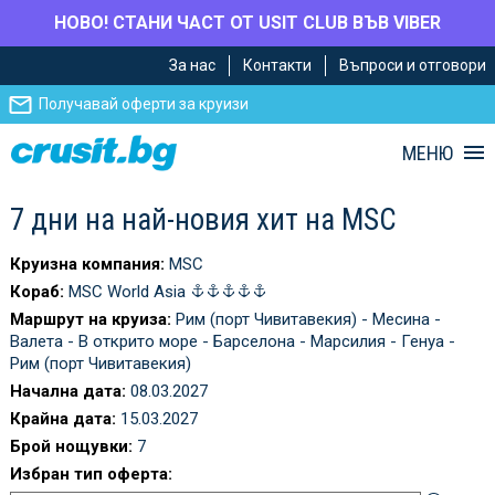
НОВО! СТАНИ ЧАСТ ОТ USIT CLUB ВЪВ VIBER
Премини
Премини
За нас
Контакти
Въпроси и отговори
към
към
главното
Навигацията
Получавай оферти за круизи
съдържание
МЕНЮ
7 дни на най-новия хит на MSC
Круизна компания:
MSC
Кораб:
MSC World Asia
Маршрут на круиза:
Рим (порт Чивитавекия) - Месина -
Валета - В открито море - Барселона - Марсилия - Генуа -
Рим (порт Чивитавекия)
Начална дата:
08.03.2027
Крайна дата:
15.03.2027
Брой нощувки:
7
Избран тип оферта: