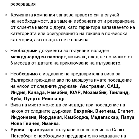
резервация.
Круизната компания запазва правото си, в случай
на необходимост, да замени избраната от и резервирана
от клиента каюта с друга, като гарантира запазването на
категорията или осигуряването на такава в по-висока
категория, ако същата не е налична.
Необходими документи за пътуване: валиден
международен паспорт
, изтичащ след не по-малко от
6 месеца от датата на приключване на пътуването.
Необходимо е издаване на предварителна виза за
български граждани ако по маршрута имате посещение
на някоя от следните държави:
Австралия, САЩ,
Индия, Канада, Намибия, ЮАР, Мозамбик, Тайланд,
Куба, Пуерто Рико и др.
Виза на място може да си издаде при посещение на
някоя от следните държави:
Бахрейн, Виетнам, Египет,
Индонезия, Йордания, Камбоджа, Мадагаскар, Папуа
Нова Гвинея, Ямайка.
Русия
- при круизно пътуване с посещение на Санкт
Петербург е необходимо предварително издаване на