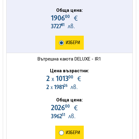
Обща цена:
00
1906
€
81
3727
лв.
ИЗБЕРИ
Вътрешна каюта DELUXE - IR1
Цена възрастни:
00
2
1013
€
х
26
2
1981
лв.
х
Обща цена:
00
2026
€
51
3962
лв.
ИЗБЕРИ