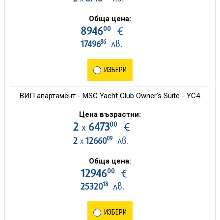
Обща цена:
00
8946
€
86
17496
лв.
ИЗБЕРИ
ВИП апартамент - MSC Yacht Club Owner's Suite - YC4
Цена възрастни:
00
2
6473
€
х
09
2
12660
лв.
х
Обща цена:
00
12946
€
18
25320
лв.
ИЗБЕРИ