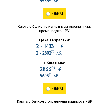
5566
лв.
ИЗБЕРИ
Каюта с балкон с изглед към океана и към
променадата - PV
Цена възрастни:
00
2
1433
€
х
70
2
2802
лв.
х
Обща цена:
00
2866
€
41
5605
лв.
ИЗБЕРИ
Каюта с балкон с ограничена видимост - BP