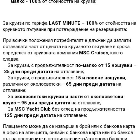
малко - 100%
от стойността на круиза
;
За круизи по тарифа
LAST MINUTE – 100%
от стойността на
круизното пътуване при потвърждение на резервацията;
При всички положения потребителят е длъжен да заплати
останалата част от цената на круизното пътуване в срока,
определен от круизната компания
MSC Cruises
, както
следва:
За круизи, с продължителност
по-малко от 15 нощувки
–
35 дни преди датата
на отплаване;
За круизи, с продължителност
15 и повече нощувки
,
различни от околосветски –
65 дни преди датата
на
отплаване;
За
околосветски круизи и части от околосветски
круиз
–
95 дни преди датата
на отплаване;
За
MSC Yacht Club
без оглед на продължителността –
125 дни преди датата
на отплаване;
Плащането може да се извърши в брой или с банкова карта
в офис на агенцията, онлайн с банкова карта или по банков
път на посочените в потвърждението/договора банкови