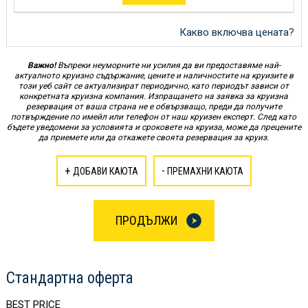
Какво включва цената?
Важно!
Въпреки неуморните ни усилия да ви предоставяме най-
актуалното круизно съдържание, цените и наличностите на круизите в
този уеб сайт се актуализират периодично, като периодът зависи от
конкретната круизна компания. Изпращането на заявка за круизна
резервация от ваша страна не е обвързващо, преди да получите
потвърждение по имейл или телефон от наш круизен експерт. След като
бъдете уведомени за условията и сроковете на круиза, може да прецените
да приемете или да откажете своята резервация за круиз.
+
-
ДОБАВИ КАЮТА
ПРЕМАХНИ КАЮТА
ПРОДЪЛЖИ
Стандартна оферта
BEST PRICE