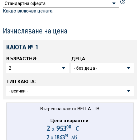
Какво включва цената
Изчисляване на цена
КАЮТА №
1
ВЪЗРАСТНИ:
ДЕЦА:
ТИП КАЮТА:
Вътрешна каюта BELLA - IB
Цена възрастни:
00
2
953
€
х
91
2
1863
лв.
х