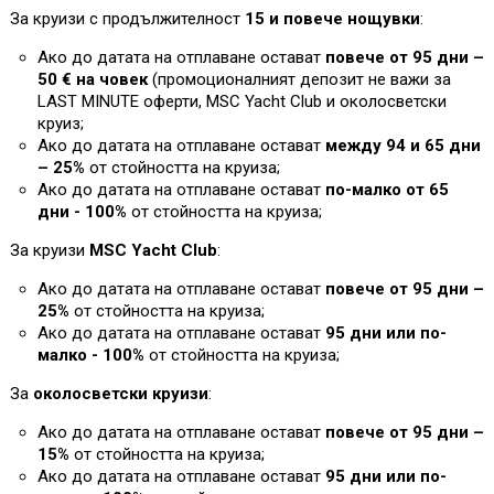
За круизи с продължителност
15 и повече нощувки
:
Ако до датата на отплаване остават
повече от 95 дни –
50 € на човек
(промоционалният депозит не важи за
L
AST MINUTE оферти, MSC Yacht Club и околосветски
круиз;
Ако до датата на отплаване остават
между 94 и 65 дни
– 25%
от стойността на круиза
;
Ако до датата на отплаване остават
по-малко от 65
дни - 100%
от стойността на круиза
;
За круизи
MSC Yacht Club
:
Ако до датата на отплаване остават
повече от 95 дни –
25%
от стойността на круиза;
Ако до датата на отплаване остават
95 дни или по-
малко - 100%
от стойността на круиза
;
За
околосветски круизи
:
Ако до датата на отплаване остават
повече от 95 дни –
1
5%
от стойността на круиза;
Ако до датата на отплаване остават
95 дни или по-