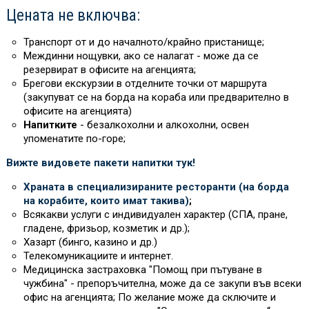
Цената не включва:
Транспорт от и до началното/крайно пристанище;
Междинни нощувки, ако се налагат - може да се
резервират в офисите на агенцията;
Брегови екскурзии в отделните точки от маршрута
(закупуват се на борда на кораба или предварително в
офисите на агенцията)
Напитките
- безалкохолни и алкохолни, освен
упоменатите по-горе;
Вижте видовете пакети напитки тук!
Храната в специализираните ресторанти (на борда
на корабите, които имат такива)
;
Всякакви услуги с индивидуален характер (СПА, пране,
гладене, фризьор, козметик и др.);
Хазарт (бинго, казино и др.)
Телекомуникациите и интернет.
Медицинска застраховка "Помощ при пътуване в
чужбина" - препоръчителна, може да се закупи във всеки
офис на агенцията; По желание може да сключите и