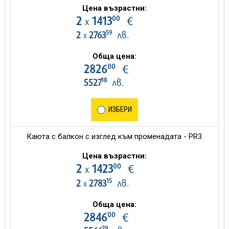
Цена възрастни:
00
2
1413
€
х
59
2
2763
лв.
х
Обща цена:
00
2826
€
18
5527
лв.
ИЗБЕРИ
Каюта с балкон с изглед към променадата - PR3
Цена възрастни:
00
2
1423
€
х
15
2
2783
лв.
х
Обща цена:
00
2846
€
29