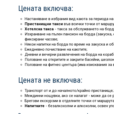
Цената включва:
Настаняване в избрания вид каюта за периода на 
Пристанищни такси
във всички точки от маршру
Хотелска такса
- такса за обслужването на борд
Изхранване на пълен пансион на борда (закуска, 
фиксирани часове;
Някои напитки на борда
по време на закуска и об
Ежедневно почистване на каютите;
Дневни и вечерни развлечения на борда на кораб
Ползване на откритите и закрити басейни, шезлон
Ползване на фитнес центъра (има изисквания за 
Цената не включва:
Транспорт от и до началното/крайно пристанище;
Междинни нощувки, ако се налагат - може да се р
Брегови екскурзии в отделните точки от маршрута
Напитките
- безалкохолни и алкохолни, освен уп