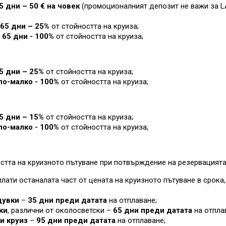
5 дни – 50 € на човек
(промоционалният депозит не важи за L
65 дни – 25%
от стойността на круиза
;
 65 дни - 100%
от стойността на круиза
;
95 дни –
25%
от стойността на круиза;
по-малко - 100%
от стойността на круиза
;
5 дни – 1
5%
от стойността на круиза;
по-малко - 100%
от стойността на круиза
;
стта на круизното пътуване при потвърждение на резервацията
лати останалата част от цената на круизното пътуване в срока
щувки
–
35 дни преди датата
на отплаване;
ки
, различни от околосветски –
65 дни преди датата
на отпла
ки круиз
–
95 дни преди датата
на отплаване;