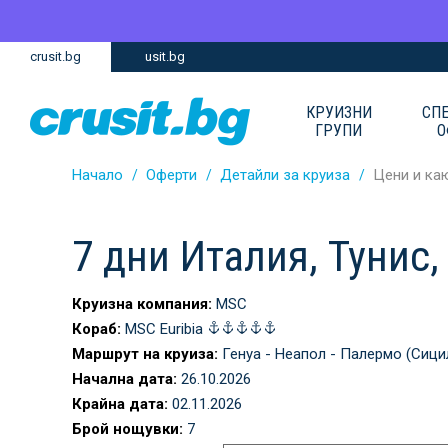
Премини
Премини
crusit.bg
usit.bg
към
към
главното
Навигацията
съдържание
КРУИЗНИ
СП
ГРУПИ
О
Начало
Оферти
Детайли за круиза
Цени и ка
7 дни Италия, Тунис
Круизна компания:
MSC
Кораб:
MSC Euribia
Маршрут на круиза:
Генуа - Неапол - Палермо (Сицил
Начална дата:
26.10.2026
Крайна дата:
02.11.2026
Брой нощувки:
7