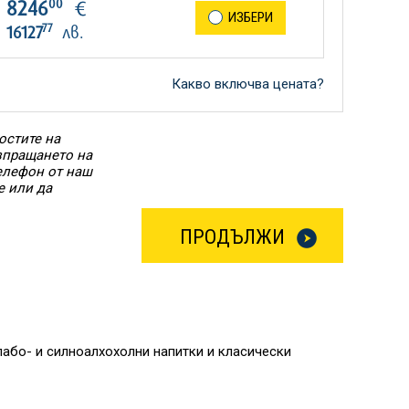
00
8246
€
ИЗБЕРИ
77
16127
лв.
Какво включва цената?
остите на
Изпращането на
елефон от наш
е или да
ПРОДЪЛЖИ
слабо- и силноалхохолни напитки и класически