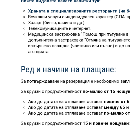
Вижте видовете пакети напитки тук!
Храната в специализираните ресторанти (на бо
Всякакви услуги с индивидуален характер (СПА, пр
Хазарт (бинго, казино и др.)
Телекомуникациите и интернет.
Медицинска застраховка "Помощ при пътуване в ч
допълнителна застраховка "Отмяна на пътуването“
извършено плащане (частично или пълно) и до на
агенцията.
Ред и начини на плащане:
За потвърждаване на резервация е необходимо запл
За круизи с продължителност
по-малко от 15 нощу
Ако до датата на отплаване остават
повече от 6
Ако до датата на отплаване остават
между 65 и 
Ако до датата на отплаване остават
по-малко от
За круизи с продължителност
15 и повече нощувки
: