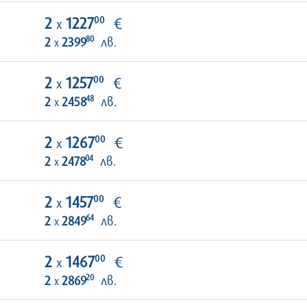
00
2
1227
€
х
80
2
2399
лв.
х
00
2
1257
€
х
48
2
2458
лв.
х
00
2
1267
€
х
04
2
2478
лв.
х
00
2
1457
€
х
64
2
2849
лв.
х
00
2
1467
€
х
20
2
2869
лв.
х