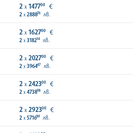
00
2
1477
€
х
76
2
2888
лв.
х
00
2
1627
€
х
14
2
3182
лв.
х
00
2
2027
€
х
47
2
3964
лв.
х
00
2
2423
€
х
98
2
4738
лв.
х
00
2
2923
€
х
89
2
5716
лв.
х