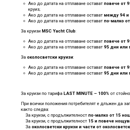
Ако до датата на отплаване остават
повече от 9
круиз;
Ако до датата на отплаване остават
между 94 и 
Ако до датата на отплаване остават
по-малко от
За круизи
MSC Yacht Club
:
Ако до датата на отплаване остават
повече от 
Ако до датата на отплаване остават
95 дни или 
За
околосветски круизи
:
Ако до датата на отплаване остават
повече от 9
Ако до датата на отплаване остават
95 дни или 
За круизи по тарифа
LAST MINUTE – 100%
от стойно
При всички положения потребителят е длъжен да зап
както следва:
За круизи, с продължителност
по-малко от 15 но
За круизи, с продължителност
15 и повече нощув
За
околосветски круизи и части от околосветс