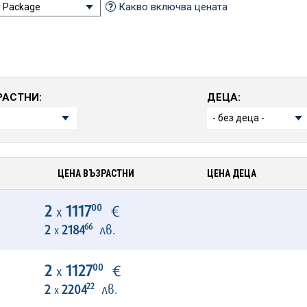
Какво включва цената
РАСТНИ:
ДЕЦА:
ЦЕНА ВЪЗРАСТНИ
ЦЕНА ДЕЦА
00
2
1117
€
х
66
2
2184
лв.
х
00
2
1127
€
х
22
2
2204
лв.
х