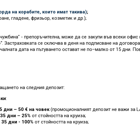
рда на корабите, които имат такива)
;
ане, гладене, фризьор, козметик и др.);
ужбина" - препоръчителна, може да се закупи във всеки офис 
. Застраховката се сключва в деня на подписване на договора 
чалната дата на пътуването остават не по–малко от 15 дни. П
ащането на следния депозит:
вки
:
5 дни – 50 € на човек
(промоционалният депозит не важи за L
35 дни – 25%
от стойността на круиза
;
 35 дни - 100%
от стойността на круиза
;