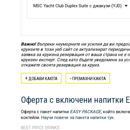
MSC Yacht Club Duplex Suite с джакузи (YJD)
Важно!
Въпреки неуморните ни усилия да ви предос
круизите в този уеб сайт се актуализират периодич
заявка за круизна резервация от ваша страна не е
круизен експерт. След като бъдете уведомени за ус
откажете своята резервация за круиз.
+
-
ДОБАВИ КАЮТА
ПРЕМАХНИ КАЮТА
Оферта с включени напитки E
Оферта с пакет напитки
EASY PACKAGE
, който включ
коктейли.
Научи повече за пакета напитки тук
.
BEST PRICE DRINKS