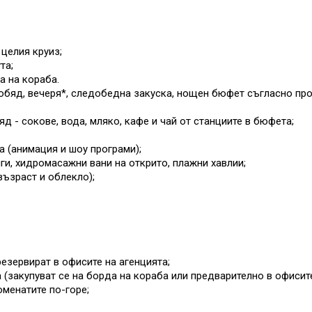
целия круиз;
та;
а на кораба.
обяд, вечеря*, следобедна закуска, нощен бюфет съгласно прог
яд - сокове, вода, мляко, кафе и чай от станциите в бюфета;
а (анимация и шоу програми);
ги, хидромасажни вани на открито, плажни хавлии;
възраст и облекло);
езервират в офисите на агенцията;
 (закупуват се на борда на кораба или предварително в офисит
оменатите по-горе;