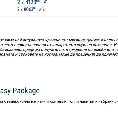
00
2
4123
€
х
89
2
8063
лв.
х
тавяме най-актуалното круизно съдържание, цените и наличн
но, като периодът зависи от конкретната круизна компания. 
 обвързващо, преди да получите потвърждение по имейл или т
ловията и сроковете на круиза, може да прецените да приемет
asy Package
ва безалкохолни напитки и коктейли, топли напитки и избрани 