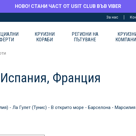
НОВО! СТАНИ ЧАСТ ОТ USIT CLUB ВЪВ VIBER
За нас
Ко
ЕЦИАЛНИ
КРУИЗНИ
РЕГИОНИ НА
КРУИЗН
ФЕРТИ
КОРАБИ
ПЪТУВАНЕ
КОМПАН
юти
, Испания, Франция
ия) - Ла Гулет (Тунис) - В открито море - Барселона - Марсилия