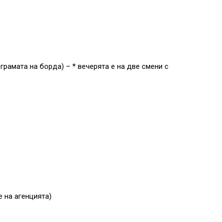
рамата на борда) – * вечерята е на две смени с
е на агенцията)