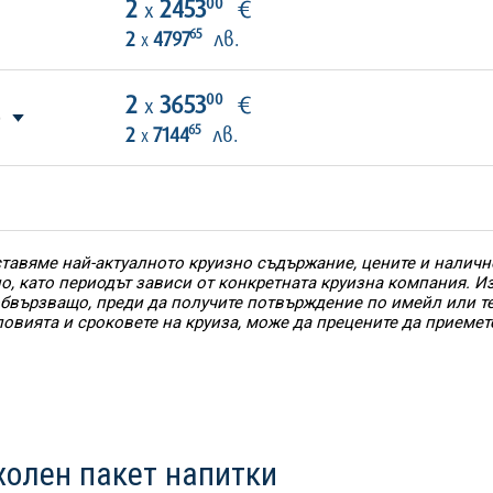
00
2
2453
€
х
65
2
4797
лв.
х
00
2
3653
€
х
)
65
2
7144
лв.
х
тавяме най-актуалното круизно съдържание, цените и наличн
но, като периодът зависи от конкретната круизна компания. 
 обвързващо, преди да получите потвърждение по имейл или т
ловията и сроковете на круиза, може да прецените да приемет
холен пакет напитки