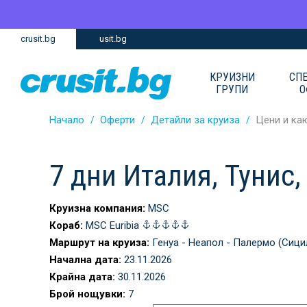
Премини
Премини
crusit.bg
usit.bg
към
към
главното
Навигацията
съдържание
КРУИЗНИ
СП
ГРУПИ
О
Начало
Оферти
Детайли за круиза
Цени и ка
7 дни Италия, Тунис
Круизна компания:
MSC
Кораб:
MSC Euribia
Маршрут на круиза:
Генуа - Неапол - Палермо (Сицил
Начална дата:
23.11.2026
Крайна дата:
30.11.2026
Брой нощувки:
7