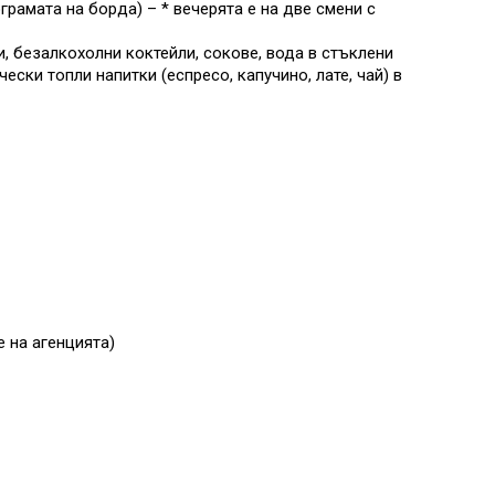
рамата на борда) – * вечерята е на две смени с
, безалкохолни коктейли, сокове, вода в стъклени
ски топли напитки (еспресо, капучино, лате, чай) в
е на агенцията)