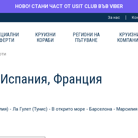
НОВО! СТАНИ ЧАСТ ОТ USIT CLUB ВЪВ VIBER
За нас
Ко
ЕЦИАЛНИ
КРУИЗНИ
РЕГИОНИ НА
КРУИЗН
ФЕРТИ
КОРАБИ
ПЪТУВАНЕ
КОМПАН
юти
, Испания, Франция
ия) - Ла Гулет (Тунис) - В открито море - Барселона - Марсилия