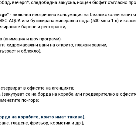
обяд, вечеря*, следобедна закуска, нощен бюфет съгласно прог
age"
- включва неогричена консумация на безалкохолни напитки
SC AQUA или бутилирана минерална вода (500 мл и 1 л) и класиче
изираните барове и ресторанти;
а (анимация и шоу програми);
ги, хидромасажни вани на открито, плажни хавлии;
възраст и облекло);
езервират в офисите на агенцията;
 (закупуват се на борда на кораба или предварително в офисит
оменатите по-горе;
рда на корабите, които имат такива)
;
ане, гладене, фризьор, козметик и др.);