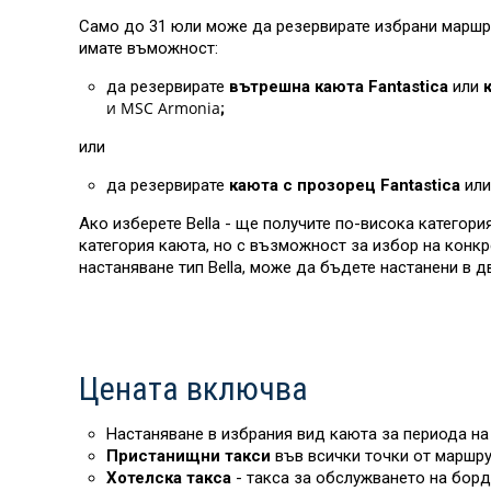
Само до 31 юли може да резервирате избрани маршрут
имате въможност:
да резервирате
вътрешна каюта Fantastica
или
к
и MSC Armonia
;
или
да резервирате
каюта с прозорец Fantastica
или
Ако изберете Bella - ще получите по-висока категор
категория каюта, но с възможност за избор на конк
настаняване тип Bella, може да бъдете настанени в д
Цената включва
Настаняване в избрания вид каюта за периода на 
Пристанищни такси
във всички точки от маршру
Хотелска такса
- такса за обслужването на борд