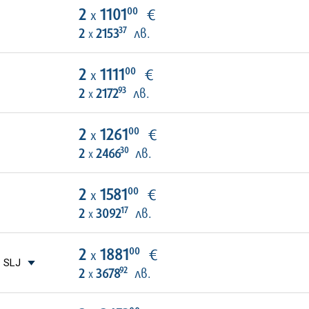
00
2
1101
€
х
37
2
2153
лв.
х
00
2
1111
€
х
93
2
2172
лв.
х
00
2
1261
€
х
30
2
2466
лв.
х
00
2
1581
€
х
17
2
3092
лв.
х
00
2
1881
€
х
 SLJ
92
2
3678
лв.
х