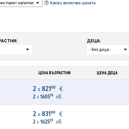
Какво включва цената
РАСТНИ:
ДЕЦА:
ЦЕНА ВЪЗРАСТНИ
ЦЕНА ДЕЦА
00
2
821
€
х
74
2
1605
лв.
х
00
2
831
€
х
29
2
1625
лв.
х