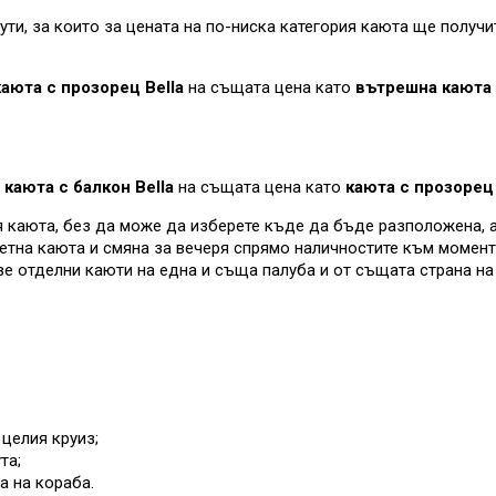
и, за които за цената на по-ниска категория каюта ще получит
аюта с прозорец Bella
на същата цена като
вътрешна каюта 
каюта с балкон Bella
на същата цена като
каюта с прозорец 
ия каюта, без да може да изберете къде да бъде разположена, а
ретна каюта и смяна за вечеря спрямо наличностите към момент
ве отделни каюти на една и съща палуба и от същата страна на
целия круиз;
та;
а на кораба.