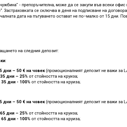
ужбина" - препоръчителна, може да се закупи във всеки офис 
. Застраховката се сключва в деня на подписване на договора 
чалната дата на пътуването остават не по–малко от 15 дни. П
ащането на следния депозит:
вки
:
5 дни – 50 € на човек
(промоционалният депозит не важи за L
35 дни – 25%
от стойността на круиза
;
 35 дни - 100%
от стойността на круиза
;
5 дни – 50 € на човек
(промоционалният депозит не важи за L
65 дни – 25%
от стойността на круиза
;
 65 дни - 100%
от стойността на круиза
;