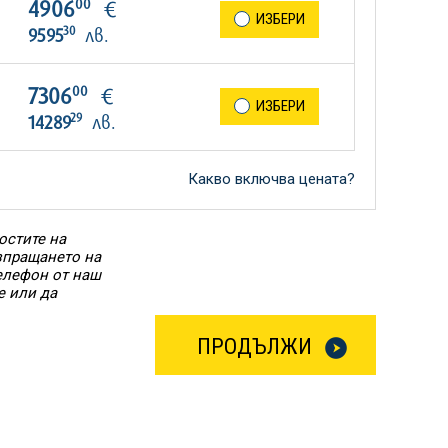
00
4906
€
ИЗБЕРИ
30
9595
лв.
00
7306
€
ИЗБЕРИ
29
14289
лв.
Какво включва цената?
остите на
Изпращането на
елефон от наш
е или да
ПРОДЪЛЖИ