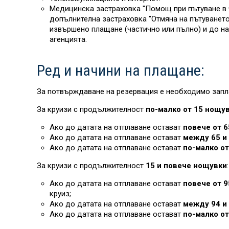
Медицинска застраховка "Помощ при пътуване в ч
допълнителна застраховка "Отмяна на пътуването“
извършено плащане (частично или пълно) и до на
агенцията.
Ред и начини на плащане:
За потвърждаване на резервация е необходимо запл
За круизи с продължителност
по-малко от 15 нощу
Ако до датата на отплаване остават
повече от 6
Ако до датата на отплаване остават
между 65 и 
Ако до датата на отплаване остават
по-малко от
За круизи с продължителност
15 и повече нощувки
:
Ако до датата на отплаване остават
повече от 9
круиз;
Ако до датата на отплаване остават
между 94 и 
Ако до датата на отплаване остават
по-малко от