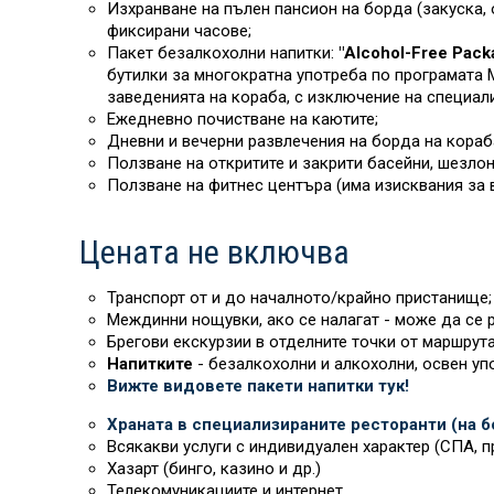
Изхранване на пълен пансион на борда (закуска, 
фиксирани часове;
Пакет безалкохолни напитки:
"Alcohol-Free Pack
бутилки за многократна употреба по програмата M
заведенията на кораба, с изключение на специал
Ежедневно почистване на каютите;
Дневни и вечерни развлечения на борда на кораб
Ползване на откритите и закрити басейни, шезлон
Ползване на фитнес центъра (има изисквания за 
Цената не включва
Транспорт от и до началното/крайно пристанище;
Междинни нощувки, ако се налагат - може да се р
Брегови екскурзии в отделните точки от маршрута
Напитките
- безалкохолни и алкохолни, освен уп
Вижте видовете пакети напитки тук!
Храната в специализираните ресторанти (на бо
Всякакви услуги с индивидуален характер (СПА, пр
Хазарт (бинго, казино и др.)
Телекомуникациите и интернет.