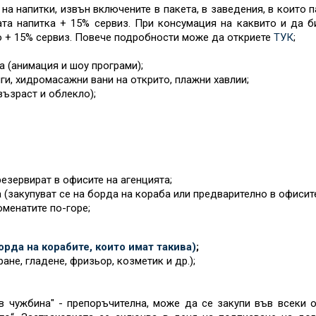
 на напитки, извън включените в пакета, в заведения, в които
ата напитка + 15% сервиз. При консумация на каквито и да б
о + 15% сервиз. Повече подробности може да откриете
ТУК
;
а (анимация и шоу програми);
ги, хидромасажни вани на открито, плажни хавлии;
възраст и облекло);
езервират в офисите на агенцията;
 (закупуват се на борда на кораба или предварително в офисит
оменатите по-горе;
рда на корабите, които имат такива)
;
ане, гладене, фризьор, козметик и др.);
 чужбина" - препоръчителна, може да се закупи във всеки 