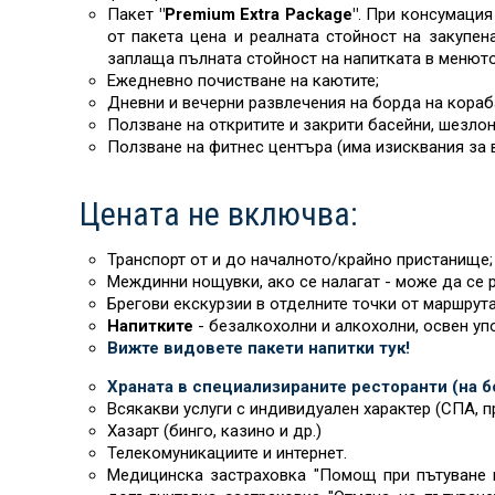
Пакет
"Premium Extra Package"
. При консумация
от пакета цена и реалната стойност на закупен
заплаща пълната стойност на напитката в менют
Ежедневно почистване на каютите;
Дневни и вечерни развлечения на борда на кораб
Ползване на откритите и закрити басейни, шезлон
Ползване на фитнес центъра (има изисквания за 
Цената не включва:
Транспорт от и до началното/крайно пристанище;
Междинни нощувки, ако се налагат - може да се р
Брегови екскурзии в отделните точки от маршрута
Напитките
- безалкохолни и алкохолни, освен уп
Вижте видовете пакети напитки тук!
Храната в специализираните ресторанти (на бо
Всякакви услуги с индивидуален характер (СПА, пр
Хазарт (бинго, казино и др.)
Телекомуникациите и интернет.
Медицинска застраховка "Помощ при пътуване в