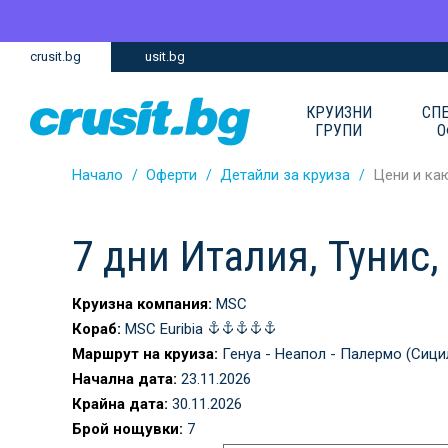
Премини
Премини
crusit.bg
usit.bg
към
към
главното
Навигацията
съдържание
КРУИЗНИ
СП
ГРУПИ
О
Начало
Оферти
Детайли за круиза
Цени и ка
7 дни Италия, Тунис
Круизна компания:
MSC
Кораб:
MSC Euribia
Маршрут на круиза:
Генуа - Неапол - Палермо (Сицил
Начална дата:
23.11.2026
Крайна дата:
30.11.2026
Брой нощувки:
7