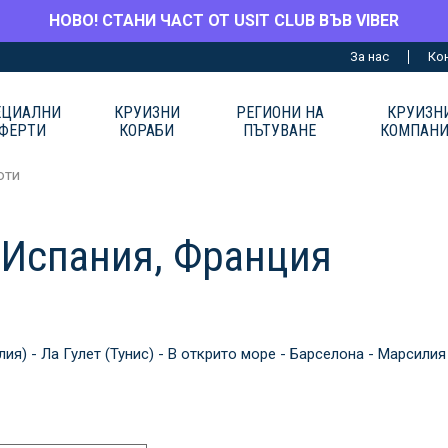
НОВО! СТАНИ ЧАСТ ОТ USIT CLUB ВЪВ VIBER
За нас
Ко
ЕЦИАЛНИ
КРУИЗНИ
РЕГИОНИ НА
КРУИЗН
ФЕРТИ
КОРАБИ
ПЪТУВАНЕ
КОМПАН
юти
, Испания, Франция
ия) - Ла Гулет (Тунис) - В открито море - Барселона - Марсилия