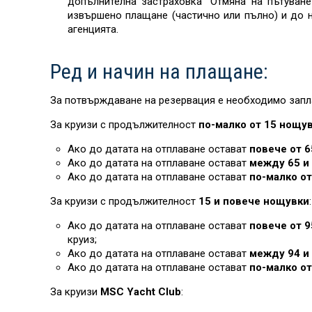
допълнителна застраховка "Отмяна на пътуване
извършено плащане (частично или пълно) и до н
агенцията.
Ред и начин на плащане:
За потвърждаване на резервация е необходимо запл
За круизи с продължителност
по-малко от 15 нощу
Ако до датата на отплаване остават
повече от 6
Ако до датата на отплаване остават
между 65 и 
Ако до датата на отплаване остават
по-малко от
За круизи с продължителност
15 и повече нощувки
:
Ако до датата на отплаване остават
повече от 9
круиз;
Ако до датата на отплаване остават
между 94 и 
Ако до датата на отплаване остават
по-малко от
За круизи
MSC Yacht Club
: