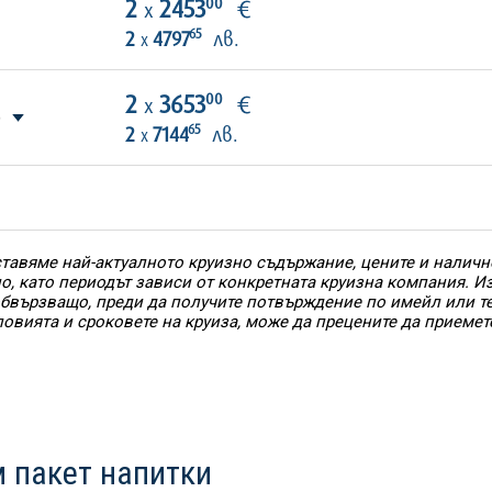
00
2
2453
€
х
65
2
4797
лв.
х
00
2
3653
€
х
)
65
2
7144
лв.
х
тавяме най-актуалното круизно съдържание, цените и наличн
но, като периодът зависи от конкретната круизна компания. 
 обвързващо, преди да получите потвърждение по имейл или т
ловията и сроковете на круиза, може да прецените да приемет
 пакет напитки