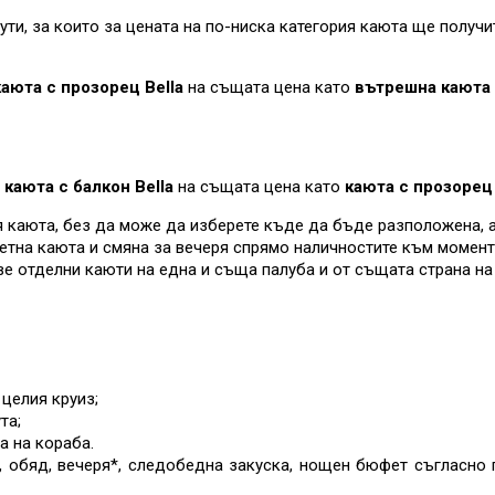
и, за които за цената на по-ниска категория каюта ще получит
аюта с прозорец Bella
на същата цена като
вътрешна каюта 
каюта с балкон Bella
на същата цена като
каюта с прозорец 
ия каюта, без да може да изберете къде да бъде разположена, а
ретна каюта и смяна за вечеря спрямо наличностите към момент
ве отделни каюти на една и съща палуба и от същата страна на
целия круиз;
та;
а на кораба.
, обяд, вечеря*, следобедна закуска, нощен бюфет съгласно п