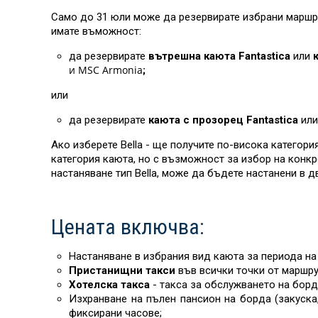
Само до 31 юли може да резервирате избрани маршрут
имате въможност:
да резервирате
вътрешна каюта Fantastica
или
к
и MSC Armonia
;
или
да резервирате
каюта с прозорец Fantastica
или
Ако изберете Bella - ще получите по-висока категор
категория каюта, но с възможност за избор на конк
настаняване тип Bella, може да бъдете настанени в д
Цената включва:
Настаняване в избрания вид каюта за периода на 
Пристанищни такси
във всички точки от маршру
Хотелска такса
- такса за обслужването на борд
Изхранване на пълен пансион на борда (закуска
фиксирани часове;