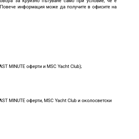
овора за круизно пътуване само при условие, че е
. Повече информация може да получите в офисите на
AST MINUTE оферти и MSC Yacht Club)
;
AST MINUTE оферти, MSC Yacht Club и околосветски