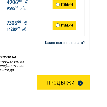
00
4906
€
ИЗБЕРИ
30
9595
лв.
00
7306
€
ИЗБЕРИ
29
14289
лв.
Какво включва цената?
остите на
Изпращането на
елефон от наш
е или да
ПРОДЪЛЖИ