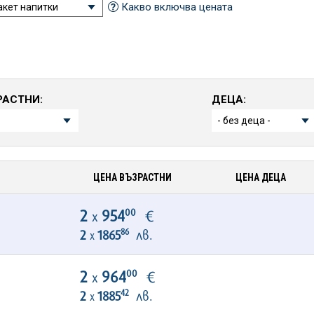
Какво включва цената
РАСТНИ:
ДЕЦА:
ЦЕНА ВЪЗРАСТНИ
ЦЕНА ДЕЦА
00
2
954
€
х
86
2
1865
лв.
х
00
2
964
€
х
42
2
1885
лв.
х