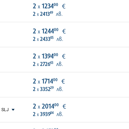
00
2
1234
€
х
49
2
2413
лв.
х
00
2
1244
€
х
05
2
2433
лв.
х
00
2
1394
€
х
43
2
2726
лв.
х
00
2
1714
€
х
29
2
3352
лв.
х
00
2
2014
€
х
 SLJ
04
2
3939
лв.
х