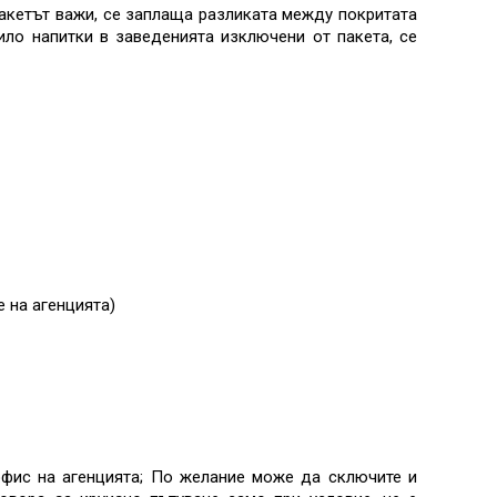
 пакетът важи, се заплаща разликата между покритата
ило напитки в заведенията изключени от пакета, се
е на агенцията)
офис на агенцията; По желание може да сключите и