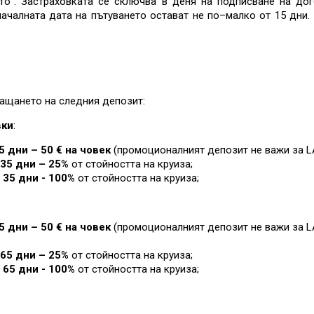
то“. Застраховката се сключва в деня на подписване на дог
ачалната дата на пътуването остават не по–малко от 15 дни
ащането на следния депозит:
вки
:
5 дни – 50 € на човек
(промоционалният депозит не важи за L
35 дни – 25%
от стойността на круиза
;
 35 дни - 100%
от стойността на круиза
;
5 дни – 50 € на човек
(промоционалният депозит не важи за L
65 дни – 25%
от стойността на круиза
;
 65 дни - 100%
от стойността на круиза
;