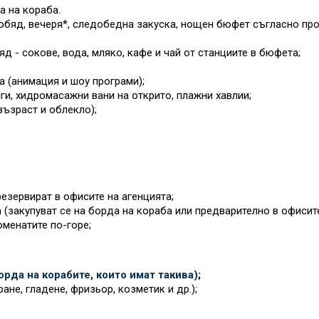
а на кораба.
обяд, вечеря*, следобедна закуска, нощен бюфет съгласно прог
яд - сокове, вода, мляко, кафе и чай от станциите в бюфета;
а (анимация и шоу програми);
ги, хидромасажни вани на открито, плажни хавлии;
възраст и облекло);
езервират в офисите на агенцията;
 (закупуват се на борда на кораба или предварително в офисит
оменатите по-горе;
рда на корабите, които имат такива)
;
ане, гладене, фризьор, козметик и др.);