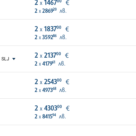
00
2
1467
€
х
20
2
2869
лв.
х
00
2
1837
€
х
86
2
3592
лв.
х
00
2
2137
€
х
 SLJ
61
2
4179
лв.
х
00
2
2543
€
х
68
2
4973
лв.
х
00
2
4303
€
х
94
2
8415
лв.
х