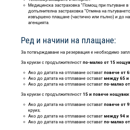
Медицинска застраховка "Помощ при пътуване в ч
допълнителна застраховка "Отмяна на пътуването“
извършено плащане (частично или пълно) и до на
агенцията.
Ред и начини на плащане:
За потвърждаване на резервация е необходимо запл
За круизи с продължителност
по-малко от 15 нощу
Ако до датата на отплаване остават
повече от 6
Ако до датата на отплаване остават
между 65 и 
Ако до датата на отплаване остават
по-малко от
За круизи с продължителност
15 и повече нощувки
:
Ако до датата на отплаване остават
повече от 9
круиз;
Ако до датата на отплаване остават
между 94 и 
Ако до датата на отплаване остават
по-малко от