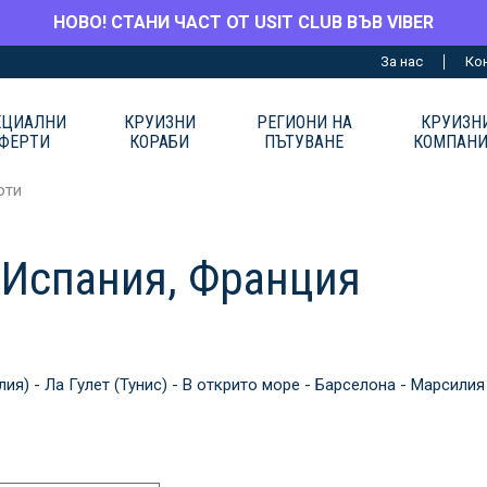
НОВО! СТАНИ ЧАСТ ОТ USIT CLUB ВЪВ VIBER
За нас
Ко
ЕЦИАЛНИ
КРУИЗНИ
РЕГИОНИ НА
КРУИЗН
ФЕРТИ
КОРАБИ
ПЪТУВАНЕ
КОМПАН
юти
, Испания, Франция
ия) - Ла Гулет (Тунис) - В открито море - Барселона - Марсилия