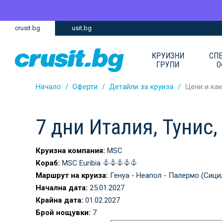
Премини
Премини
crusit.bg
usit.bg
към
към
главното
Навигацията
съдържание
КРУИЗНИ
СП
ГРУПИ
О
Начало
Оферти
Детайли за круиза
Цени и ка
7 дни Италия, Тунис
Круизна компания:
MSC
Кораб:
MSC Euribia
Маршрут на круиза:
Генуа - Неапол - Палермо (Сицил
Начална дата:
25.01.2027
Крайна дата:
01.02.2027
Брой нощувки:
7