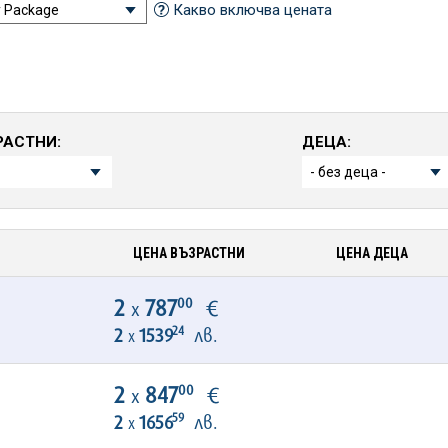
Какво включва цената
РАСТНИ:
ДЕЦА:
ЦЕНА ВЪЗРАСТНИ
ЦЕНА ДЕЦА
00
2
787
€
х
24
2
1539
лв.
х
00
2
847
€
х
59
2
1656
лв.
х