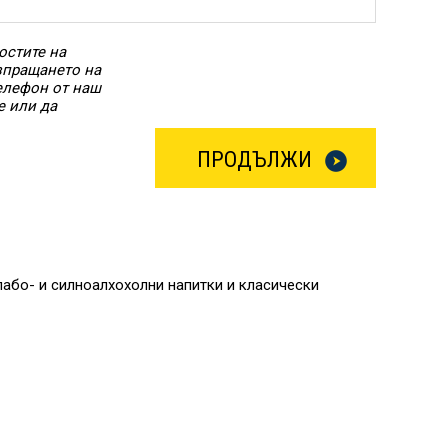
остите на
Изпращането на
елефон от наш
е или да
ПРОДЪЛЖИ
слабо- и силноалхохолни напитки и класически