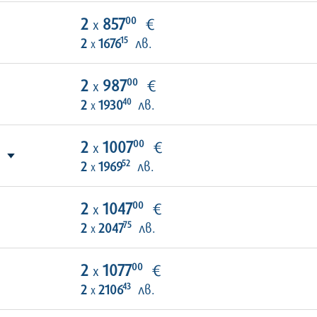
00
2
857
€
х
15
2
1676
лв.
х
00
2
987
€
х
40
2
1930
лв.
х
00
2
1007
€
х
52
2
1969
лв.
х
00
2
1047
€
х
75
2
2047
лв.
х
00
2
1077
€
х
43
2
2106
лв.
х