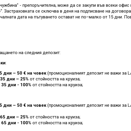
ужбина" - препоръчителна, може да се закупи във всеки офис 
. Застраховката се сключва в деня на подписване на договора 
чалната дата на пътуването остават не по–малко от 15 дни. П
ащането на следния депозит:
вки
:
5 дни – 50 € на човек
(промоционалният депозит не важи за L
35 дни – 25%
от стойността на круиза
;
 35 дни - 100%
от стойността на круиза
;
5 дни – 50 € на човек
(промоционалният депозит не важи за L
65 дни – 25%
от стойността на круиза
;
 65 дни - 100%
от стойността на круиза
;