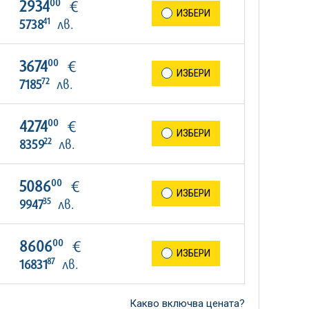
00
2934
€
ИЗБЕРИ
41
5738
лв.
00
3674
€
ИЗБЕРИ
72
7185
лв.
00
4274
€
ИЗБЕРИ
22
8359
лв.
00
5086
€
ИЗБЕРИ
35
9947
лв.
00
8606
€
ИЗБЕРИ
87
16831
лв.
Какво включва цената?