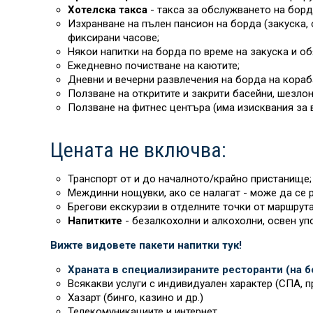
Хотелска такса
- такса за обслужването на борд
Изхранване на пълен пансион на борда (закуска, 
фиксирани часове;
Някои напитки на борда
по време на закуска и об
Ежедневно почистване на каютите;
Дневни и вечерни развлечения на борда на кораб
Ползване на откритите и закрити басейни, шезлон
Ползване на фитнес центъра (има изисквания за 
Цената не включва:
Транспорт от и до началното/крайно пристанище;
Междинни нощувки, ако се налагат - може да се р
Брегови екскурзии в отделните точки от маршрута
Напитките
- безалкохолни и алкохолни, освен уп
Вижте видовете пакети напитки тук!
Храната в специализираните ресторанти (на бо
Всякакви услуги с индивидуален характер (СПА, пр
Хазарт (бинго, казино и др.)
Телекомуникациите и интернет.