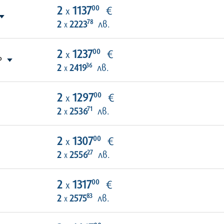
00
2
1137
€
х
78
2
2223
лв.
х
00
2
1237
€
х
P
36
2
2419
лв.
х
00
2
1297
€
х
71
2
2536
лв.
х
00
2
1307
€
х
27
2
2556
лв.
х
00
2
1317
€
х
83
2
2575
лв.
х