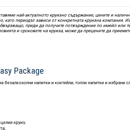
тавяме най-актуалното круизно съдържание, цените и наличн
но, като периодът зависи от конкретната круизна компания. 
 обвързващо, преди да получите потвърждение по имейл или т
ловията и сроковете на круиза, може да прецените да приемет
asy Package
ва безалкохолни напитки и коктейли, топли напитки и избрани 
целия круиз;
та;