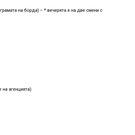
рамата на борда) – * вечерята е на две смени с
е на агенцията)