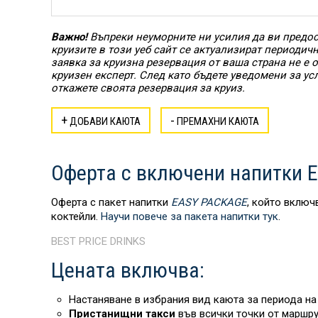
Важно!
Въпреки неуморните ни усилия да ви предос
круизите в този уеб сайт се актуализират периодич
заявка за круизна резервация от ваша страна не е
круизен експерт. След като бъдете уведомени за ус
откажете своята резервация за круиз.
+
-
ДОБАВИ КАЮТА
ПРЕМАХНИ КАЮТА
Оферта с включени напитки E
Оферта с пакет напитки
EASY PACKAGE
, който включ
коктейли.
Научи повече за пакета напитки тук
.
BEST PRICE DRINKS
Цената включва:
Настаняване в избрания вид каюта за периода на 
Пристанищни такси
във всички точки от маршру