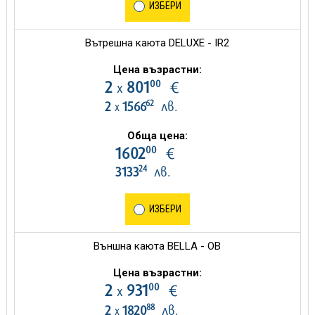
ИЗБЕРИ
Вътрешна каюта DELUXE - IR2
Цена възрастни:
00
2
801
€
х
62
2
1566
лв.
х
Обща цена:
00
1602
€
24
3133
лв.
ИЗБЕРИ
Външна каюта BELLA - OB
Цена възрастни:
00
2
931
€
х
88
2
1820
лв.
х