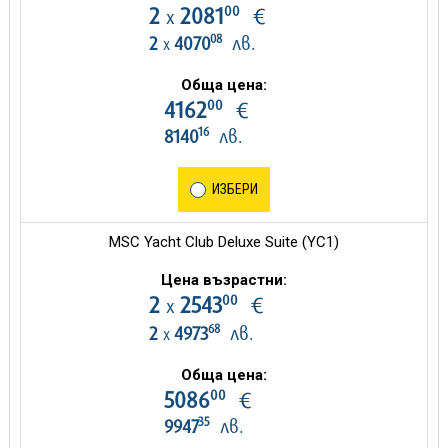
00
2
2081
€
х
08
2
4070
лв.
х
Обща цена:
00
4162
€
16
8140
лв.
ИЗБЕРИ
MSC Yacht Club Deluxe Suite (YC1)
Цена възрастни:
00
2
2543
€
х
68
2
4973
лв.
х
Обща цена:
00
5086
€
35
9947
лв.