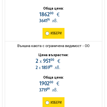
Обща цена:
00
1862
€
76
3641
лв.
ИЗБЕРИ
Външна каюта с ограничена видимост - OO
Цена възрастни:
00
2
951
€
х
99
2
1859
лв.
х
Обща цена:
00
1902
€
99
3719
лв.
ИЗБЕРИ