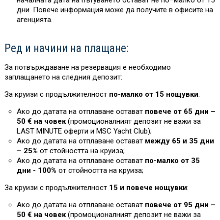
дни. Повече информация може да получите в офисите на
агенцията.
Ред и начини на плащане:
За потвърждаване на резервация е необходимо
заплащането на следния депозит:
За круизи с продължителност
по-малко от 15 нощувки
:
Ако до датата на отплаване остават
повече от 65 дни –
50 € на човек
(промоционалният депозит не важи за
L
AST MINUTE оферти и MSC Yacht Club)
;
Ако до датата на отплаване остават
между 65 и 35 дни
– 25%
от стойността на круиза
;
Ако до датата на отплаване остават
по-малко от 35
дни - 100%
от стойността на круиза
;
За круизи с продължителност
15 и повече нощувки
:
Ако до датата на отплаване остават
повече от 95 дни –
50 € на човек
(промоционалният депозит не важи за