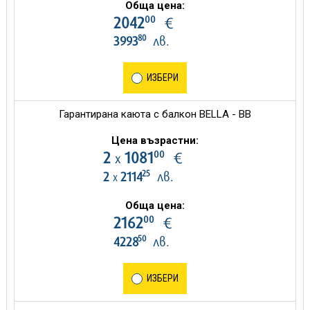
Обща цена:
00
2042
€
80
3993
лв.
ИЗБЕРИ
Гарантирана каюта с балкон BELLA - BB
Цена възрастни:
00
2
1081
€
х
25
2
2114
лв.
х
Обща цена:
00
2162
€
50
4228
лв.
ИЗБЕРИ