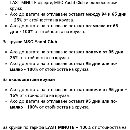
L
AST MINUTE оферти, MSC Yacht Club и околосветски
круиз;
Ако до датата на отплаване остават
между 94 и 65 дни
– 25%
от стойността на круиза
;
Ако до датата на отплаване остават
по-малко от 65
дни - 100%
от стойността на круиза
;
За круизи
MSC Yacht Club
:
Ако до датата на отплаване остават
повече от 95 дни –
25%
от стойността на круиза;
Ако до датата на отплаване остават
95 дни или по-
малко - 100%
от стойността на круиза
;
За
околосветски круизи
:
Ако до датата на отплаване остават
повече от 95 дни –
1
5%
от стойността на круиза;
Ако до датата на отплаване остават
95 дни или по-
малко - 100%
от стойността на круиза
;
За круизи по тарифа
LAST MINUTE – 100%
от стойността на