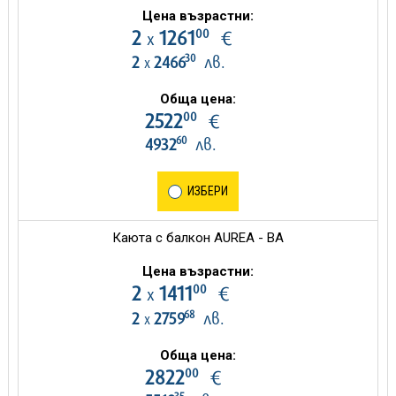
Цена възрастни:
00
2
1261
€
х
30
2
2466
лв.
х
Обща цена:
00
2522
€
60
4932
лв.
ИЗБЕРИ
Каюта с балкон AUREA - BA
Цена възрастни:
00
2
1411
€
х
68
2
2759
лв.
х
Обща цена:
00
2822
€