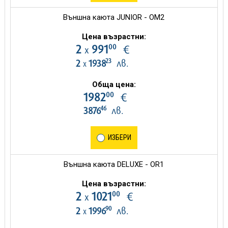
Външна каюта JUNIOR - OM2
Цена възрастни:
00
2
991
€
х
23
2
1938
лв.
х
Обща цена:
00
1982
€
46
3876
лв.
ИЗБЕРИ
Външна каюта DELUXE - OR1
Цена възрастни:
00
2
1021
€
х
90
2
1996
лв.
х