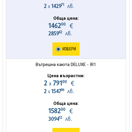
71
2
1429
лв.
х
Обща цена:
00
1462
€
42
2859
лв.
ИЗБЕРИ
Вътрешна каюта DELUXE - IR1
Цена възрастни:
00
2
791
€
х
06
2
1547
лв.
х
Обща цена:
00
1582
€
12
3094
лв.