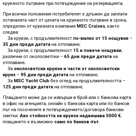
круизното пътуване при потвърждение на резервацията;
При всички положения потребителят е длъжен да заплати
останалата част от цената на круизното пътуване в срока,
определен от круизната компания
MSC Cruises
, както
следва:
За круизи, с продължителност
по-малко от 15 нощувки
–
35 дни преди датата
на отплаване;
За круизи, с продължителност
15 и повече нощувки
,
различни от околосветски –
65 дни преди датата
на
отплаване;
За
околосветски круизи и части от околосветски
круиз
–
95 дни преди датата
на отплаване;
За
MSC Yacht Club
без оглед на продължителността –
125 дни преди датата
на отплаване;
Плащането може да се извърши в брой или с банкова карта
в офис на агенцията, онлайн с банкова карта или по банков
път на посочените в потвърждението/договора банкови
сметки.
Ако стойността на круиза надвишава 5000 €
,
плащането е възможно
само по банков път.