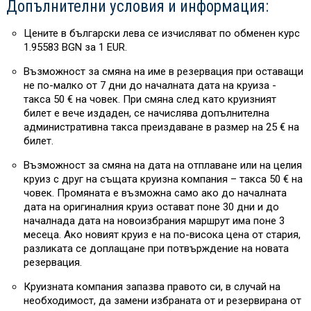
Допълнителни условия и информация:
Цените в български лева се изчисляват по обменен курс
1.95583 BGN за 1 EUR.
Възможност за смяна на име в резервация при оставащи
не по-малко от 7 дни до началната дата на круиза -
такса 50 € на човек. При смяна след като круизният
билет е вече издаден, се начислява допълнителна
административна такса преиздаване в размер на 25 € на
билет.
Възможност за смяна на дата на отплаване или на целия
круиз с друг на същата круизна компания – такса 50 € на
човек. Промяната е възможна само ако до началната
дата на оригиналния круиз остават поне 30 дни и до
началнада дата на новоизбрания маршрут има поне 3
месеца. Ако новият круиз е на по-висока цена от стария,
разликата се доплащане при потвърждение на новата
резервация.
Круизната компания запазва правото си, в случай на
необходимост, да замени избраната от и резервирана от