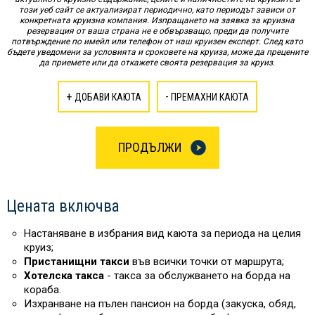
този уеб сайт се актуализират периодично, като периодът зависи от
конкретната круизна компания. Изпращането на заявка за круизна
резервация от ваша страна не е обвързващо, преди да получите
потвърждение по имейл или телефон от наш круизен експерт. След като
бъдете уведомени за условията и сроковете на круиза, може да прецените
да приемете или да откажете своята резервация за круиз.
+
-
ДОБАВИ КАЮТА
ПРЕМАХНИ КАЮТА
ПРОДЪЛЖИ
Цената включва
Настаняване в избрания вид каюта за периода на целия
круиз;
Пристанищни такси
във всички точки от маршрута;
Хотелска такса
- такса за обслужването на борда на
кораба.
Изхранване на пълен пансион на борда (закуска, обяд,