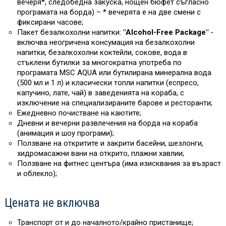
вечеря*, следобедна закуска, нощен бюфет съгласно
програмата на борда) – * вечерята е на две смени с
фиксирани часове;
Пакет безалкохолни напитки:
"Alcohol-Free Package"
-
включва неогричена консумация на безалкохолни
напитки, безалкохолни коктейли, сокове, вода в
стъклени бутилки за многократна употреба по
програмата MSC AQUA или бутилирана минерална вода
(500 мл и 1 л) и класически топли напитки (еспресо,
капучино, лате, чай) в заведенията на кораба, с
изключение на специализираните барове и ресторанти;
Ежедневно почистване на каютите;
Дневни и вечерни развлечения на борда на кораба
(анимация и шоу програми);
Ползване на откритите и закрити басейни, шезлонги,
хидромасажни вани на открито, плажни хавлии;
Ползване на фитнес центъра (има изисквания за възраст
и облекло);
Цената не включва
Транспорт от и до началното/крайно пристанище;