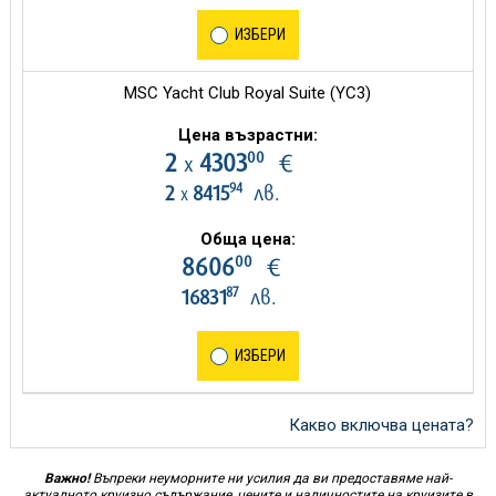
ИЗБЕРИ
MSC Yacht Club Royal Suite (YC3)
Цена възрастни:
00
2
4303
€
х
94
2
8415
лв.
х
Обща цена:
00
8606
€
87
16831
лв.
ИЗБЕРИ
Какво включва цената?
Важно!
Въпреки неуморните ни усилия да ви предоставяме най-
актуалното круизно съдържание, цените и наличностите на круизите в