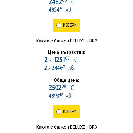
00
2482
€
37
4854
лв.
ИЗБЕРИ
Каюта с балкон DELUXE - BR2
Цена възрастни:
00
2
1251
€
х
74
2
2446
лв.
х
Обща цена:
00
2502
€
49
4893
лв.
ИЗБЕРИ
Каюта с балкон DELUXE - BR3