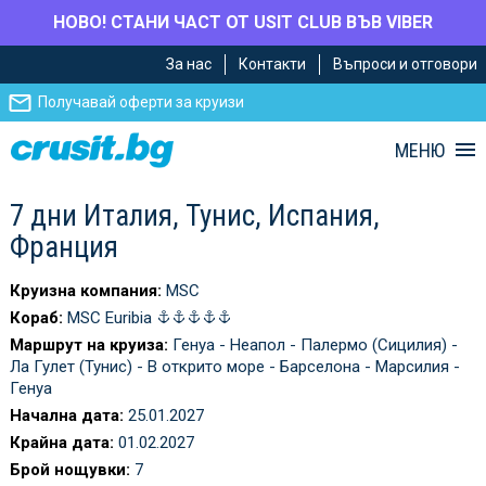
НОВО! СТАНИ ЧАСТ ОТ USIT CLUB ВЪВ VIBER
Премини
Премини
За нас
Контакти
Въпроси и отговори
към
към
главното
Навигацията
Получавай оферти за круизи
съдържание
МЕНЮ
7 дни Италия, Тунис, Испания,
Франция
Круизна компания:
MSC
Кораб:
MSC Euribia
Маршрут на круиза:
Генуа - Неапол - Палермо (Сицилия) -
Ла Гулет (Тунис) - В открито море - Барселона - Марсилия -
Генуа
Начална дата:
25.01.2027
Крайна дата:
01.02.2027
Брой нощувки:
7