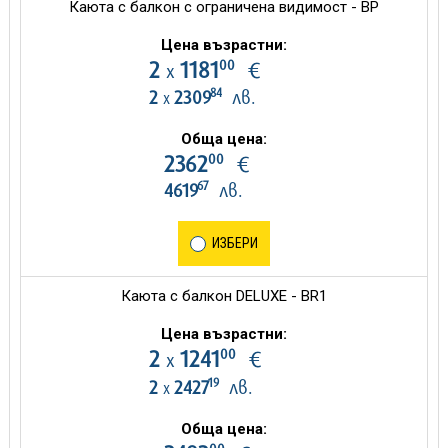
Каюта с балкон с ограничена видимост - BP
Цена възрастни:
00
2
1181
€
х
84
2
2309
лв.
х
Обща цена:
00
2362
€
67
4619
лв.
ИЗБЕРИ
Каюта с балкон DELUXE - BR1
Цена възрастни:
00
2
1241
€
х
19
2
2427
лв.
х
Обща цена: