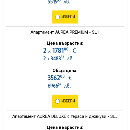
35
5519
лв.
ИЗБЕРИ
Апартамент AUREA PREMIUM - SL1
Цена възрастни:
00
2
1781
€
х
33
2
3483
лв.
х
Обща цена:
00
3562
€
67
6966
лв.
ИЗБЕРИ
Апартамент AUREA DELUXE с тераса и джакузи - SLJ
Цена възрастни: