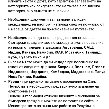
клиента каюта с друга, като гарантира запазването на
категорията или осигуряването на такава в по-висока
категория, ако същата не е налична.
Необходими документи за пътуване: валиден
международен паспорт
, изтичащ след не по-малко от
6 месеца от датата на приключване на пътуването.
Необходимо е издаване на предварителна виза за
български граждани ако по маршрута имате посещение
на някоя от следните държави:
Австралия, САЩ,
Индия, Канада, Намибия, ЮАР, Мозамбик, Тайланд,
Куба, Пуерто Рико и др.
Виза на място може да си издаде при посещение на
някоя от следните държави:
Бахрейн, Виетнам, Египет,
Индонезия, Йордания, Камбоджа, Мадагаскар, Папуа
Нова Гвинея, Ямайка.
Русия
- при круизно пътуване с посещение на Санкт
Петербург е необходимо предварително издаване на
електронна виза.
Повече информация относно визовите изисквания за
български граждани можете да получите на сайта на
Министерството на външните работи на Република