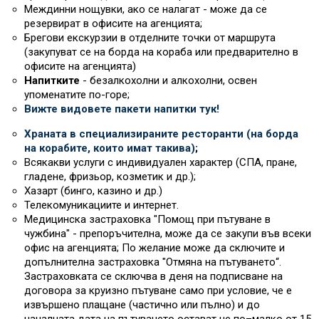
Междинни нощувки, ако се налагат - може да се
резервират в офисите на агенцията;
Брегови екскурзии в отделните точки от маршрута
(закупуват се на борда на кораба или предварително в
офисите на агенцията)
Напитките
- безалкохолни и алкохолни, освен
упоменатите по-горе;
Вижте видовете пакети напитки тук!
Храната в специализираните ресторанти (на борда
на корабите, които имат такива)
;
Всякакви услуги с индивидуален характер (СПА, пране,
гладене, фризьор, козметик и др.);
Хазарт (бинго, казино и др.)
Телекомуникациите и интернет.
Медицинска застраховка "Помощ при пътуване в
чужбина" - препоръчителна, може да се закупи във всеки
офис на агенцията; По желание може да сключите и
допълнителна застраховка "Отмяна на пътуването“.
Застраховката се сключва в деня на подписване на
договора за круизно пътуване само при условие, че е
извършено плащане (частично или пълно) и до
началната дата на пътуването остават не по–малко от 15