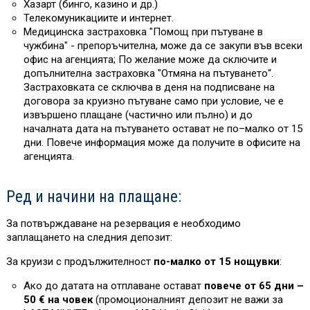
Хазарт (бинго, казино и др.)
Телекомуникациите и интернет.
Медицинска застраховка "Помощ при пътуване в
чужбина" - препоръчителна, може да се закупи във всеки
офис на агенцията; По желание може да сключите и
допълнителна застраховка "Отмяна на пътуването“.
Застраховката се сключва в деня на подписване на
договора за круизно пътуване само при условие, че е
извършено плащане (частично или пълно) и до
началната дата на пътуването остават не по–малко от 15
дни. Повече информация може да получите в офисите на
агенцията.
Ред и начини на плащане:
За потвърждаване на резервация е необходимо
заплащането на следния депозит:
За круизи с продължителност
по-малко от 15 нощувки
:
Ако до датата на отплаване остават
повече от 65 дни –
50 € на човек
(промоционалният депозит не важи за