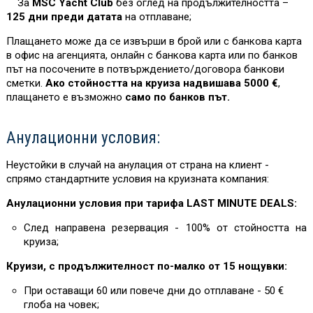
За
MSC Yacht Club
без оглед на продължителността –
125 дни преди датата
на отплаване;
Плащането може да се извърши в брой или с банкова карта
в офис на агенцията, онлайн с банкова карта или по банков
път на посочените в потвърждението/договора банкови
сметки.
Ако стойността на круиза надвишава 5000 €
,
плащането е възможно
само по банков път.
Анулационни условия:
Неустойки в случай на анулация от страна на клиент -
спрямо стандартните условия на круизната компания:
Анулационни условия при тарифа LAST MINUTE DEALS:
След направена резервация - 100% от стойността на
круиза;
Круизи, с продължителност по-малко от 15 нощувки:
При оставащи 60 или повече дни до отплаване - 50 €
глоба на човек;