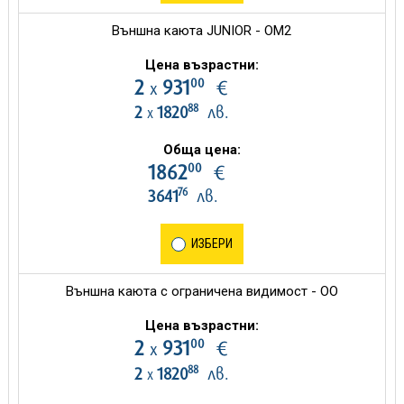
Външна каюта JUNIOR - OM2
Цена възрастни:
00
2
931
€
х
88
2
1820
лв.
х
Обща цена:
00
1862
€
76
3641
лв.
ИЗБЕРИ
Външна каюта с ограничена видимост - OO
Цена възрастни:
00
2
931
€
х
88
2
1820
лв.
х