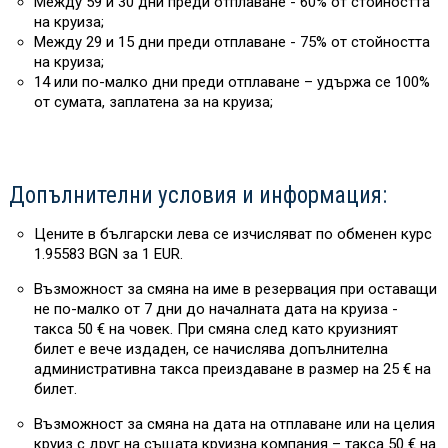
Между 59 и 30 дни преди отплаване - 60% от стойността
на круиза;
Между 29 и 15 дни преди отплаване - 75% от стойността
на круиза;
14 или по-малко дни преди отплаване – удържа се 100%
от сумата, заплатена за на круиза;
Допълнителни условия и информация:
Цените в български лева се изчисляват по обменен курс
1.95583 BGN за 1 EUR.
Възможност за смяна на име в резервация при оставащи
не по-малко от 7 дни до началната дата на круиза -
такса 50 € на човек. При смяна след като круизният
билет е вече издаден, се начислява допълнителна
административна такса преиздаване в размер на 25 € на
билет.
Възможност за смяна на дата на отплаване или на целия
круиз с друг на същата круизна компания – такса 50 € на