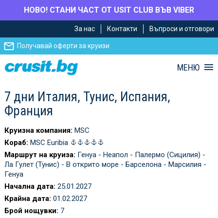
НОВО! СТАНИ ЧАСТ ОТ USIT CLUB ВЪВ VIBER
Премини
Премини
За нас
Контакти
Въпроси и отговори
към
към
главното
Навигацията
Получавай оферти за круизи
съдържание
МЕНЮ
7 дни Италия, Тунис, Испания,
Франция
Круизна компания:
MSC
Кораб:
MSC Euribia
Маршрут на круиза:
Генуа - Неапол - Палермо (Сицилия) -
Ла Гулет (Тунис) - В открито море - Барселона - Марсилия -
Генуа
Начална дата:
25.01.2027
Крайна дата:
01.02.2027
Брой нощувки:
7