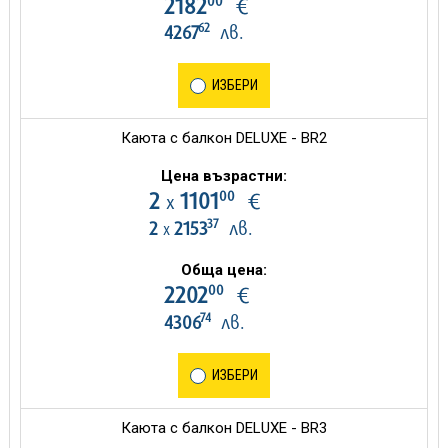
00
2182
€
62
4267
лв.
ИЗБЕРИ
Каюта с балкон DELUXE - BR2
Цена възрастни:
00
2
1101
€
х
37
2
2153
лв.
х
Обща цена:
00
2202
€
74
4306
лв.
ИЗБЕРИ
Каюта с балкон DELUXE - BR3