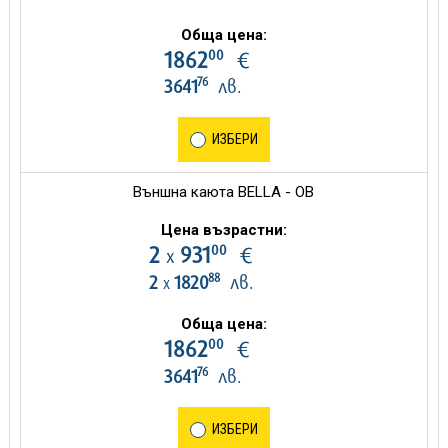
Обща цена:
00
1862
€
76
3641
лв.
ИЗБЕРИ
Външна каюта BELLA - OB
Цена възрастни:
00
2
931
€
х
88
2
1820
лв.
х
Обща цена:
00
1862
€
76
3641
лв.
ИЗБЕРИ