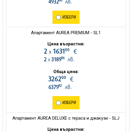
60
4932
лв.
ИЗБЕРИ
Апартамент AUREA PREMIUM - SL1
Цена възрастни:
00
2
1631
€
х
96
2
3189
лв.
х
Обща цена:
00
3262
€
92
6379
лв.
ИЗБЕРИ
Апартамент AUREA DELUXE с тераса и джакузи - SLJ
Цена възрастни: