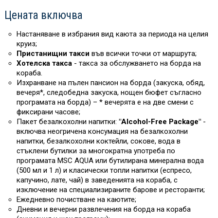
Цената включва
Настаняване в избрания вид каюта за периода на целия
круиз;
Пристанищни такси
във всички точки от маршрута;
Хотелска такса
- такса за обслужването на борда на
кораба.
Изхранване на пълен пансион на борда (закуска, обяд,
вечеря*, следобедна закуска, нощен бюфет съгласно
програмата на борда) – * вечерята е на две смени с
фиксирани часове;
Пакет безалкохолни напитки:
"Alcohol-Free Package"
-
включва неогричена консумация на безалкохолни
напитки, безалкохолни коктейли, сокове, вода в
стъклени бутилки за многократна употреба по
програмата MSC AQUA или бутилирана минерална вода
(500 мл и 1 л) и класически топли напитки (еспресо,
капучино, лате, чай) в заведенията на кораба, с
изключение на специализираните барове и ресторанти;
Ежедневно почистване на каютите;
Дневни и вечерни развлечения на борда на кораба