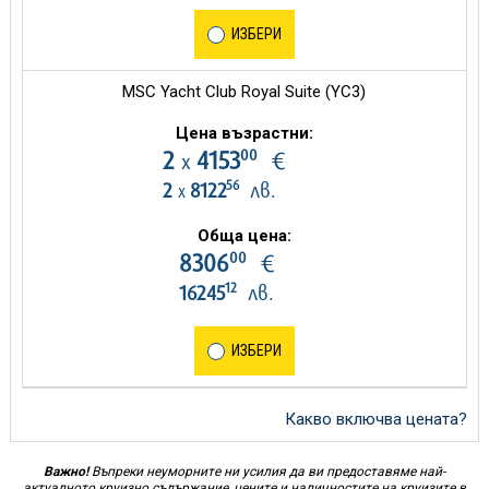
ИЗБЕРИ
MSC Yacht Club Royal Suite (YC3)
Цена възрастни:
00
2
4153
€
х
56
2
8122
лв.
х
Обща цена:
00
8306
€
12
16245
лв.
ИЗБЕРИ
Какво включва цената?
Важно!
Въпреки неуморните ни усилия да ви предоставяме най-
актуалното круизно съдържание, цените и наличностите на круизите в