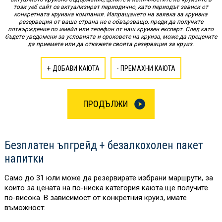
този уеб сайт се актуализират периодично, като периодът зависи от
конкретната круизна компания. Изпращането на заявка за круизна
резервация от ваша страна не е обвързващо, преди да получите
потвърждение по имейл или телефон от наш круизен експерт. След като
бъдете уведомени за условията и сроковете на круиза, може да прецените
да приемете или да откажете своята резервация за круиз.
+
-
ДОБАВИ КАЮТА
ПРЕМАХНИ КАЮТА
ПРОДЪЛЖИ
Безплатен ъпгрейд + безалкохолен пакет
напитки
Само до 31 юли може да резервирате избрани маршрути, за
които за цената на по-ниска категория каюта ще получите
по-висока. В зависимост от конкретния круиз, имате
въможност: