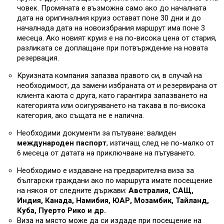
човек. Промяната е възможна само ако до началната
дата на оригиналния круиз остават поне 30 дни и до
началнада дата на новоизбрания маршрут има поне 3
месеца. Ако новият круиз е на по-висока цена от стария,
разликата се доплащане при потвърждение на новата
резервация.
Круизната компания запазва правото си, в случай на
необходимост, да замени избраната от и резервирана от
клиента каюта с друга, като гарантира запазването на
категорията или осигуряването на такава в по-висока
категория, ако същата не е налична.
Необходими документи за пътуване: валиден
международен паспорт
, изтичащ след не по-малко от
6 месеца от датата на приключване на пътуването.
Необходимо е издаване на предварителна виза за
български граждани ако по маршрута имате посещение
на някоя от следните държави:
Австралия, САЩ,
Индия, Канада, Намибия, ЮАР, Мозамбик, Тайланд,
Куба, Пуерто Рико и др.
Виза на място може да си издаде при посещение на