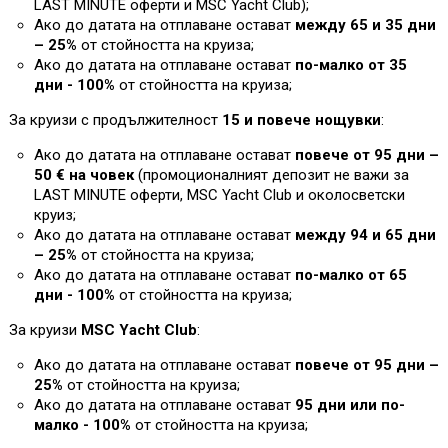
L
AST MINUTE оферти и MSC Yacht Club)
;
Ако до датата на отплаване остават
между 65 и 35 дни
– 25%
от стойността на круиза
;
Ако до датата на отплаване остават
по-малко от 35
дни - 100%
от стойността на круиза
;
За круизи с продължителност
15 и повече нощувки
:
Ако до датата на отплаване остават
повече от 95 дни –
50 € на човек
(промоционалният депозит не важи за
L
AST MINUTE оферти, MSC Yacht Club и околосветски
круиз;
Ако до датата на отплаване остават
между 94 и 65 дни
– 25%
от стойността на круиза
;
Ако до датата на отплаване остават
по-малко от 65
дни - 100%
от стойността на круиза
;
За круизи
MSC Yacht Club
:
Ако до датата на отплаване остават
повече от 95 дни –
25%
от стойността на круиза;
Ако до датата на отплаване остават
95 дни или по-
малко - 100%
от стойността на круиза
;