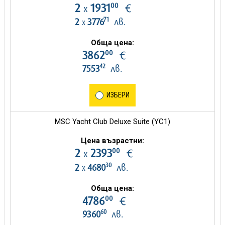
00
2
1931
€
х
71
2
3776
лв.
х
Обща цена:
00
3862
€
42
7553
лв.
ИЗБЕРИ
MSC Yacht Club Deluxe Suite (YC1)
Цена възрастни:
00
2
2393
€
х
30
2
4680
лв.
х
Обща цена:
00
4786
€
60
9360
лв.