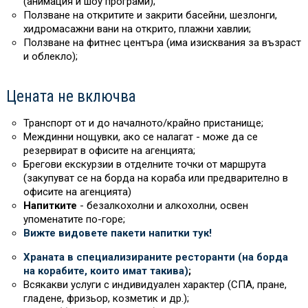
(анимация и шоу програми);
Ползване на откритите и закрити басейни, шезлонги,
хидромасажни вани на открито, плажни хавлии;
Ползване на фитнес центъра (има изисквания за възраст
и облекло);
Цената не включва
Транспорт от и до началното/крайно пристанище;
Междинни нощувки, ако се налагат - може да се
резервират в офисите на агенцията;
Брегови екскурзии в отделните точки от маршрута
(закупуват се на борда на кораба или предварително в
офисите на агенцията)
Напитките
- безалкохолни и алкохолни, освен
упоменатите по-горе;
Вижте видовете пакети напитки тук!
Храната в специализираните ресторанти (на борда
на корабите, които имат такива)
;
Всякакви услуги с индивидуален характер (СПА, пране,
гладене, фризьор, козметик и др.);