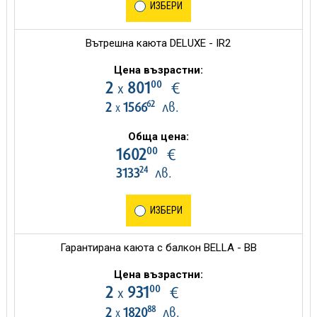
ИЗБЕРИ
Вътрешна каюта DELUXE - IR2
Цена възрастни:
00
2
801
€
х
62
2
1566
лв.
х
Обща цена:
00
1602
€
24
3133
лв.
ИЗБЕРИ
Гарантирана каюта с балкон BELLA - BB
Цена възрастни:
00
2
931
€
х
88
2
1820
лв.
х