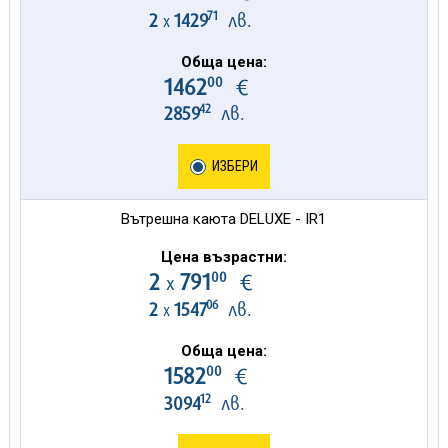
71
2
1429
лв.
х
Обща цена:
00
1462
€
42
2859
лв.
ИЗБЕРИ
Вътрешна каюта DELUXE - IR1
Цена възрастни:
00
2
791
€
х
06
2
1547
лв.
х
Обща цена:
00
1582
€
12
3094
лв.