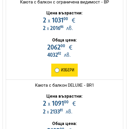
Каюта с балкон с ограничена видимост - BP
Цена възрастни:
00
2
1031
€
х
46
2
2016
лв.
х
Обща цена:
00
2062
€
92
4032
лв.
ИЗБЕРИ
Каюта с балкон DELUXE - BR1
Цена възрастни:
00
2
1091
€
х
81
2
2133
лв.
х
Обща цена: