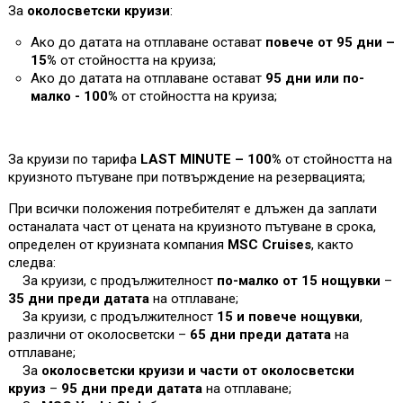
За
околосветски круизи
:
Ако до датата на отплаване остават
повече от 95 дни –
1
5%
от стойността на круиза;
Ако до датата на отплаване остават
95 дни или по-
малко - 100%
от стойността на круиза
;
За круизи по тарифа
LAST MINUTE – 100%
от стойността на
круизното пътуване при потвърждение на резервацията;
При всички положения потребителят е длъжен да заплати
останалата част от цената на круизното пътуване в срока,
определен от круизната компания
MSC Cruises
, както
следва:
За круизи, с продължителност
по-малко от 15 нощувки
–
35 дни преди датата
на отплаване;
За круизи, с продължителност
15 и повече нощувки
,
различни от околосветски –
65 дни преди датата
на
отплаване;
За
околосветски круизи и части от околосветски
круиз
–
95 дни преди датата
на отплаване;