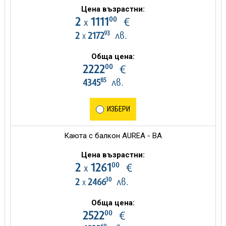
Цена възрастни:
00
2
1111
€
х
93
2
2172
лв.
х
Обща цена:
00
2222
€
85
4345
лв.
ИЗБЕРИ
Каюта с балкон AUREA - BA
Цена възрастни:
00
2
1261
€
х
30
2
2466
лв.
х
Обща цена:
00
2522
€