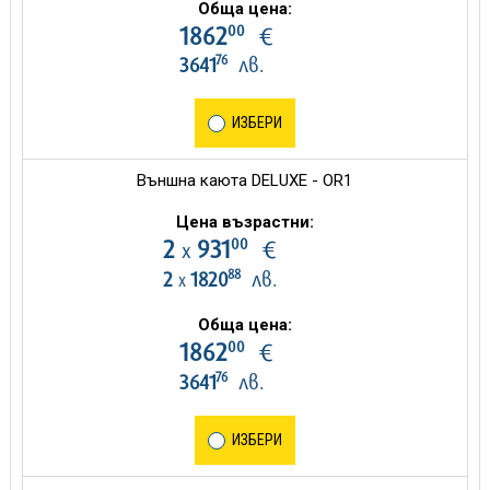
Обща цена:
00
1862
€
76
3641
лв.
ИЗБЕРИ
Външна каюта DELUXE - OR1
Цена възрастни:
00
2
931
€
х
88
2
1820
лв.
х
Обща цена:
00
1862
€
76
3641
лв.
ИЗБЕРИ