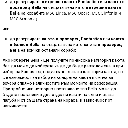
да резервирате
вътрешна каюта Fantastica
или
каюта с
прозорец Bella
на същата цена като
вътрешна каюта
MSC Lirica, MSC Opera, MSC Sinfonia и
Bella
на корабите
MSC Armonia
;
или
да резервирате
каюта с прозорец Fantastica
или
каюта
с балкон Bella
на същата цена като
каюта с прозорец
Bella
на всички останали кораби;
Ако изберете Bella - ще получите по-висока категория каюта,
без да може да изберете къде да бъде разположена, а при
избор на Fantastica, получавате същата категория каюта, но
с възможност за избор на конкретна каюта и смяна за
вечеря спрямо наличностите към момента на резервация.
При тройно или четворно настаняване тип Bella, може да
бъдете настанени в две отделни каюти на една и съща
палуба и от същата страна на кораба, в зависимост от
наличността.