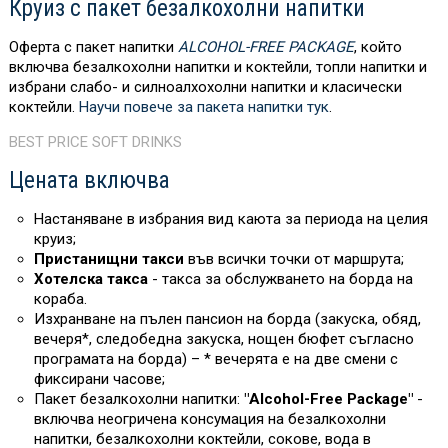
Круиз с пакет безалкохолни напитки
Оферта с пакет напитки
ALCOHOL-FREE PACKAGE
, който
включва безалкохолни напитки и коктейли, топли напитки и
избрани слабо- и силноалхохолни напитки и класически
коктейли.
Научи повече за пакета напитки тук
.
BEST PRICE SOFT DRINKS
Цената включва
Настаняване в избрания вид каюта за периода на целия
круиз;
Пристанищни такси
във всички точки от маршрута;
Хотелска такса
- такса за обслужването на борда на
кораба.
Изхранване на пълен пансион на борда (закуска, обяд,
вечеря*, следобедна закуска, нощен бюфет съгласно
програмата на борда) – * вечерята е на две смени с
фиксирани часове;
Пакет безалкохолни напитки:
"Alcohol-Free Package"
-
включва неогричена консумация на безалкохолни
напитки, безалкохолни коктейли, сокове, вода в