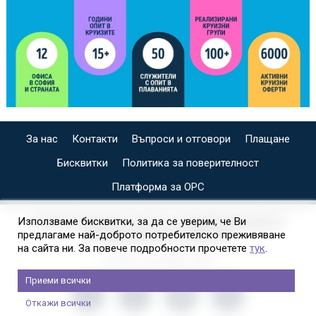
За нас
Контакти
Въпроси и отговори
Плащане
Бисквитки
Политика за поверителност
Платформа за ОРС
СПЕЦИАЛИЗИРАН САЙТ ЗА ИНДИВИДУАЛНИ И
Използваме бисквитки, за да се уверим, че Ви
предлагаме най-доброто потребителско преживяване
ОРГАНИЗИРАНИ КРУИЗИ НА
на сайта ни. За повече подробности прочетете
тук
.
Приеми всички
Откажи всички