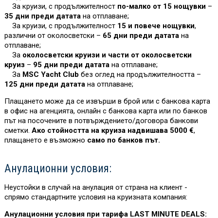
За круизи, с продължителност
по-малко от 15 нощувки
–
35 дни преди датата
на отплаване;
За круизи, с продължителност
15 и повече нощувки
,
различни от околосветски –
65 дни преди датата
на
отплаване;
За
околосветски круизи и части от околосветски
круиз
–
95 дни преди датата
на отплаване;
За
MSC Yacht Club
без оглед на продължителността –
125 дни преди датата
на отплаване;
Плащането може да се извърши в брой или с банкова карта
в офис на агенцията, онлайн с банкова карта или по банков
път на посочените в потвърждението/договора банкови
сметки.
Ако стойността на круиза надвишава 5000 €
,
плащането е възможно
само по банков път.
Анулационни условия:
Неустойки в случай на анулация от страна на клиент -
спрямо стандартните условия на круизната компания:
Анулационни условия при тарифа LAST MINUTE DEALS: