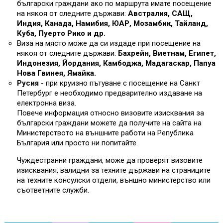
български граждани ако по маршрута имате посещение
на някоя от следните държави:
Австралия, САЩ,
Индия, Канада, Намибия, ЮАР, Мозамбик, Тайланд,
Куба, Пуерто Рико и др.
Виза на място може да си издаде при посещение на
някоя от следните държави:
Бахрейн, Виетнам, Египет,
Индонезия, Йордания, Камбоджа, Мадагаскар, Папуа
Нова Гвинея, Ямайка.
Русия
- при круизно пътуване с посещение на Санкт
Петербург е необходимо предварително издаване на
електронна виза.
Повече информация относно визовите изисквания за
български граждани можете да получите на сайта на
Министерството на външните работи на Република
България или просто ни попитайте.
Чуждестранни граждани, може да проверят визовите
изисквания, валидни за техните държави на страниците
на техните консулски отдели, външно министерство или
съответните служби.