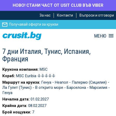
НОВО! СТАНИ ЧАСТ ОТ USIT CLUB ВЪВ VIBER
Премини
Премини
За нас
Контакти
Въпроси и отговори
към
към
главното
Навигацията
Получавай оферти за круизи
съдържание
МЕНЮ
7 дни Италия, Тунис, Испания,
Франция
Круизна компания:
MSC
Кораб:
MSC Euribia
Маршрут на круиза:
Генуа - Неапол - Палермо (Сицилия) -
Ла Гулет (Тунис) - В открито море - Барселона - Марсилия -
Генуа
Начална дата:
01.02.2027
Крайна дата:
08.02.2027
Брой нощувки:
7