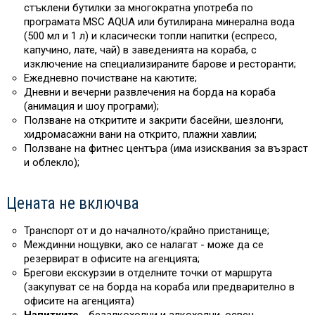
стъклени бутилки за многократна употреба по
програмата MSC AQUA или бутилирана минерална вода
(500 мл и 1 л) и класически топли напитки (еспресо,
капучино, лате, чай) в заведенията на кораба, с
изключение на специализираните барове и ресторанти;
Ежедневно почистване на каютите;
Дневни и вечерни развлечения на борда на кораба
(анимация и шоу програми);
Ползване на откритите и закрити басейни, шезлонги,
хидромасажни вани на открито, плажни хавлии;
Ползване на фитнес центъра (има изисквания за възраст
и облекло);
Цената не включва
Транспорт от и до началното/крайно пристанище;
Междинни нощувки, ако се налагат - може да се
резервират в офисите на агенцията;
Брегови екскурзии в отделните точки от маршрута
(закупуват се на борда на кораба или предварително в
офисите на агенцията)