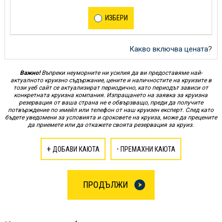
ИЗБЕРИ
Какво включва цената?
Важно!
Въпреки неуморните ни усилия да ви предоставяме най-
актуалното круизно съдържание, цените и наличностите на круизите в
този уеб сайт се актуализират периодично, като периодът зависи от
конкретната круизна компания. Изпращането на заявка за круизна
резервация от ваша страна не е обвързващо, преди да получите
потвърждение по имейл или телефон от наш круизен експерт. След като
бъдете уведомени за условията и сроковете на круиза, може да прецените
да приемете или да откажете своята резервация за круиз.
+
-
ДОБАВИ КАЮТА
ПРЕМАХНИ КАЮТА
ПРОДЪЛЖИ