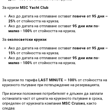
За круизи
MSC Yacht Club
:
Ако до датата на отплаване остават
повече от 95 дни –
25%
от стойността на круиза;
Ако до датата на отплаване остават
95 дни или по-
малко - 100%
от стойността на круиза
;
За
околосветски круизи
:
Ако до датата на отплаване остават
повече от 95 дни –
1
5%
от стойността на круиза;
Ако до датата на отплаване остават
95 дни или по-
малко - 100%
от стойността на круиза
;
За круизи по тарифа
LAST MINUTE – 100%
от стойността на
круизното пътуване при потвърждение на резервацията;
При всички положения потребителят е длъжен да заплати
останалата част от цената на круизното пътуване в срока,
определен от круизната компания
MSC Cruises
, както
следва: