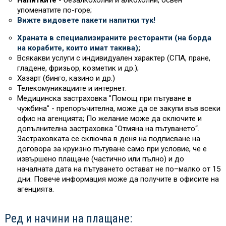
Напитките
- безалкохолни и алкохолни, освен
упоменатите по-горе;
Вижте видовете пакети напитки тук!
Храната в специализираните ресторанти (на борда
на корабите, които имат такива)
;
Всякакви услуги с индивидуален характер (СПА, пране,
гладене, фризьор, козметик и др.);
Хазарт (бинго, казино и др.)
Телекомуникациите и интернет.
Медицинска застраховка "Помощ при пътуване в
чужбина" - препоръчителна, може да се закупи във всеки
офис на агенцията; По желание може да сключите и
допълнителна застраховка "Отмяна на пътуването“.
Застраховката се сключва в деня на подписване на
договора за круизно пътуване само при условие, че е
извършено плащане (частично или пълно) и до
началната дата на пътуването остават не по–малко от 15
дни. Повече информация може да получите в офисите на
агенцията.
Ред и начини на плащане: