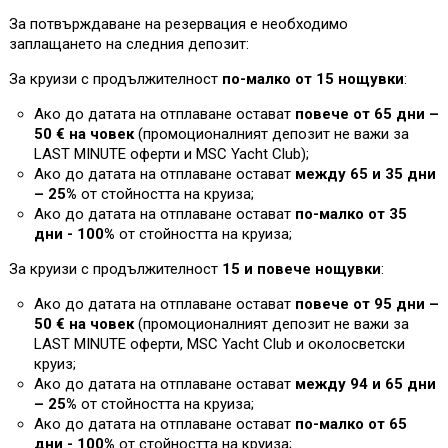
За потвърждаване на резервация е необходимо
заплащането на следния депозит:
За круизи с продължителност
по-малко от 15 нощувки
:
Ако до датата на отплаване остават
повече от 65 дни –
50 € на човек
(промоционалният депозит не важи за
L
AST MINUTE оферти и MSC Yacht Club)
;
Ако до датата на отплаване остават
между 65 и 35 дни
– 25%
от стойността на круиза
;
Ако до датата на отплаване остават
по-малко от 35
дни - 100%
от стойността на круиза
;
За круизи с продължителност
15 и повече нощувки
:
Ако до датата на отплаване остават
повече от 95 дни –
50 € на човек
(промоционалният депозит не важи за
L
AST MINUTE оферти, MSC Yacht Club и околосветски
круиз;
Ако до датата на отплаване остават
между 94 и 65 дни
– 25%
от стойността на круиза
;
Ако до датата на отплаване остават
по-малко от 65
дни - 100%
от стойността на круиза
;