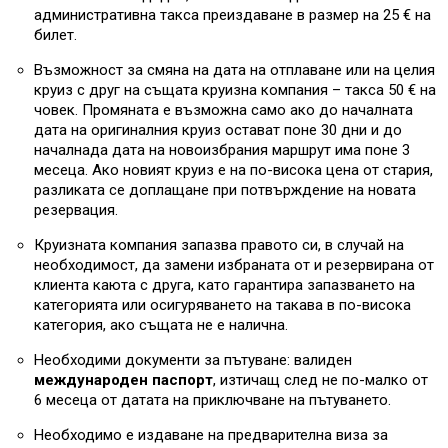
административна такса преиздаване в размер на 25 € на
билет.
Възможност за смяна на дата на отплаване или на целия
круиз с друг на същата круизна компания – такса 50 € на
човек. Промяната е възможна само ако до началната
дата на оригиналния круиз остават поне 30 дни и до
началнада дата на новоизбрания маршрут има поне 3
месеца. Ако новият круиз е на по-висока цена от стария,
разликата се доплащане при потвърждение на новата
резервация.
Круизната компания запазва правото си, в случай на
необходимост, да замени избраната от и резервирана от
клиента каюта с друга, като гарантира запазването на
категорията или осигуряването на такава в по-висока
категория, ако същата не е налична.
Необходими документи за пътуване: валиден
международен паспорт
, изтичащ след не по-малко от
6 месеца от датата на приключване на пътуването.
Необходимо е издаване на предварителна виза за