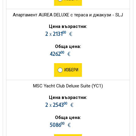
Апартамент AUREA DELUXE с тераса и джакузи - SLJ
Цена възрастни:
00
2
2131
€
х
Обща цена:
00
4262
€
ИЗБЕРИ
MSC Yacht Club Deluxe Suite (YC1)
Цена възрастни:
00
2
2543
€
х
Обща цена:
00
5086
€