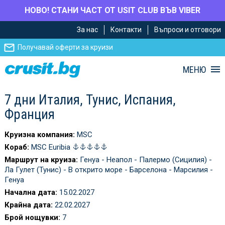
НОВО! СТАНИ ЧАСТ ОТ USIT CLUB ВЪВ VIBER
Премини
Премини
За нас
Контакти
Въпроси и отговори
към
към
главното
Навигацията
Получавай оферти за круизи
съдържание
МЕНЮ
7 дни Италия, Тунис, Испания,
Франция
Круизна компания:
MSC
Кораб:
MSC Euribia
Маршрут на круиза:
Генуа - Неапол - Палермо (Сицилия) -
Ла Гулет (Тунис) - В открито море - Барселона - Марсилия -
Генуа
Начална дата:
15.02.2027
Крайна дата:
22.02.2027
Брой нощувки:
7