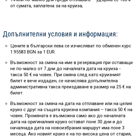
от сумата, заплатена за на круиза;
Допълнителни условия и информация:
Цените в български лева се изчисляват по обменен курс
1.95583 BGN за 1 EUR.
Възможност за смяна на име в резервация при оставащи
не по-малко от 7 дни до началната дата на круиза -
такса 50 € на човек. При смяна след като круизният
билет е вече издаден, се начислява допълнителна
административна такса преиздаване в размер на 25 € на
билет.
Възможност за смяна на дата на отплаване или на целия
круиз с друг на същата круизна компания – такса 50 € на
човек. Промяната е възможна само ако до началната
дата на оригиналния круиз остават поне 30 дни и до
началнада дата на новоизбрания маршрут има поне 3
месеца. Ако новият круиз е на по-висока цена от стария,