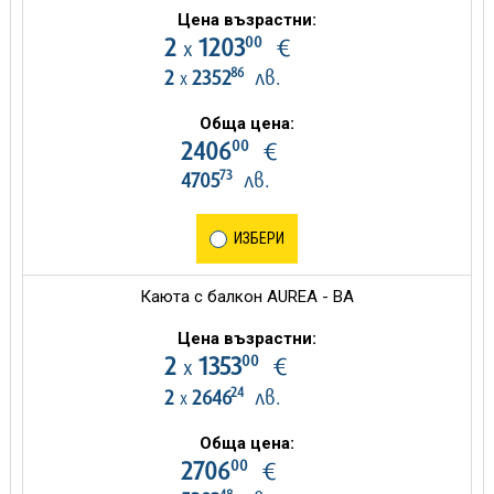
Цена възрастни:
00
2
1203
€
х
86
2
2352
лв.
х
Обща цена:
00
2406
€
73
4705
лв.
ИЗБЕРИ
Каюта с балкон AUREA - BA
Цена възрастни:
00
2
1353
€
х
24
2
2646
лв.
х
Обща цена:
00
2706
€