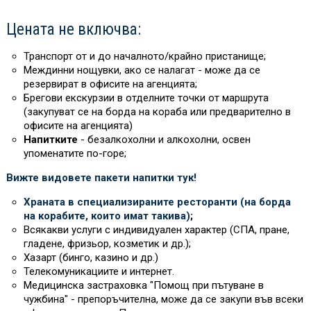
Цената не включва:
Транспорт от и до началното/крайно пристанище;
Междинни нощувки, ако се налагат - може да се
резервират в офисите на агенцията;
Брегови екскурзии в отделните точки от маршрута
(закупуват се на борда на кораба или предварително в
офисите на агенцията)
Напитките
- безалкохолни и алкохолни, освен
упоменатите по-горе;
Вижте видовете пакети напитки тук!
Храната в специализираните ресторанти (на борда
на корабите, които имат такива)
;
Всякакви услуги с индивидуален характер (СПА, пране,
гладене, фризьор, козметик и др.);
Хазарт (бинго, казино и др.)
Телекомуникациите и интернет.
Медицинска застраховка "Помощ при пътуване в
чужбина" - препоръчителна, може да се закупи във всеки