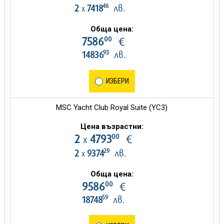
46
2
7418
лв.
х
Обща цена:
00
7586
€
93
14836
лв.
ИЗБЕРИ
MSC Yacht Club Royal Suite (YC3)
Цена възрастни:
00
2
4793
€
х
29
2
9374
лв.
х
Обща цена:
00
9586
€
59
18748
лв.