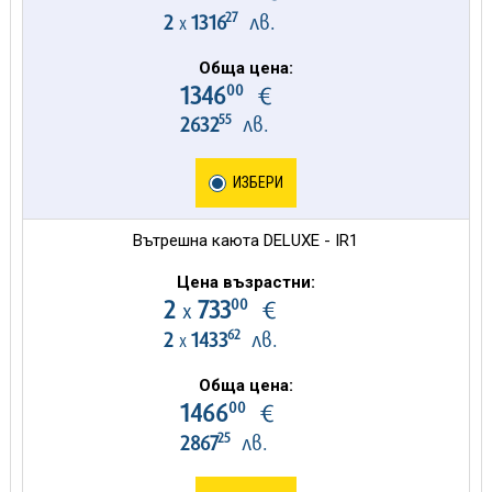
27
2
1316
лв.
х
Обща цена:
00
1346
€
55
2632
лв.
ИЗБЕРИ
Вътрешна каюта DELUXE - IR1
Цена възрастни:
00
2
733
€
х
62
2
1433
лв.
х
Обща цена:
00
1466
€
25
2867
лв.