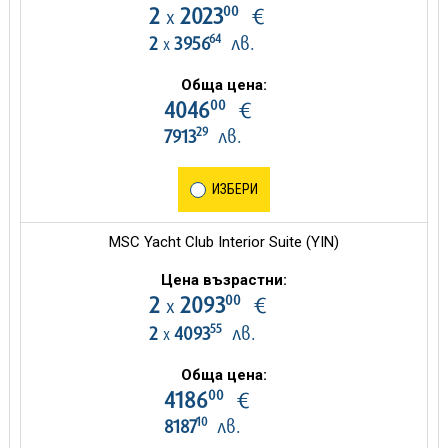
00
2
2023
€
х
64
2
3956
лв.
х
Обща цена:
00
4046
€
29
7913
лв.
ИЗБЕРИ
MSC Yacht Club Interior Suite (YIN)
Цена възрастни:
00
2
2093
€
х
55
2
4093
лв.
х
Обща цена:
00
4186
€
10
8187
лв.