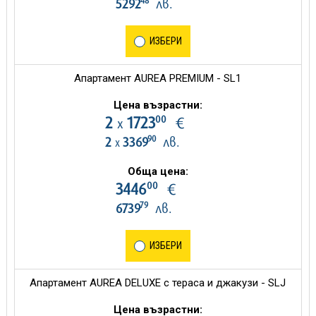
48
5292
лв.
ИЗБЕРИ
Апартамент AUREA PREMIUM - SL1
Цена възрастни:
00
2
1723
€
х
90
2
3369
лв.
х
Обща цена:
00
3446
€
79
6739
лв.
ИЗБЕРИ
Апартамент AUREA DELUXE с тераса и джакузи - SLJ
Цена възрастни: