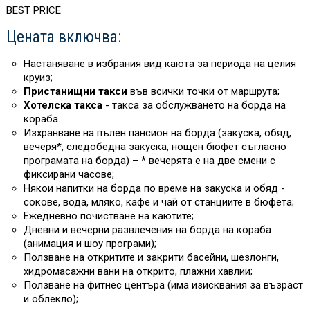
BEST PRICE
Цената включва:
Настаняване в избрания вид каюта за периода на целия
круиз;
Пристанищни такси
във всички точки от маршрута;
Хотелска такса
- такса за обслужването на борда на
кораба.
Изхранване на пълен пансион на борда (закуска, обяд,
вечеря*, следобедна закуска, нощен бюфет съгласно
програмата на борда) – * вечерята е на две смени с
фиксирани часове;
Някои напитки на борда
по време на закуска и обяд -
сокове, вода, мляко, кафе и чай от станциите в бюфета;
Ежедневно почистване на каютите;
Дневни и вечерни развлечения на борда на кораба
(анимация и шоу програми);
Ползване на откритите и закрити басейни, шезлонги,
хидромасажни вани на открито, плажни хавлии;
Ползване на фитнес центъра (има изисквания за възраст
и облекло);