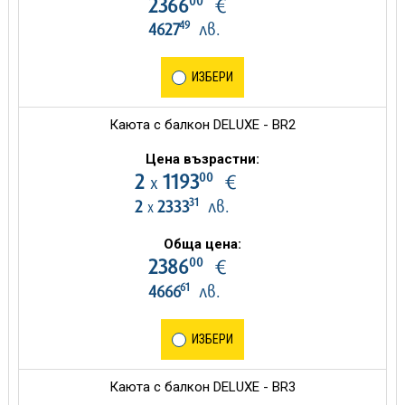
00
2366
€
49
4627
лв.
ИЗБЕРИ
Каюта с балкон DELUXE - BR2
Цена възрастни:
00
2
1193
€
х
31
2
2333
лв.
х
Обща цена:
00
2386
€
61
4666
лв.
ИЗБЕРИ
Каюта с балкон DELUXE - BR3