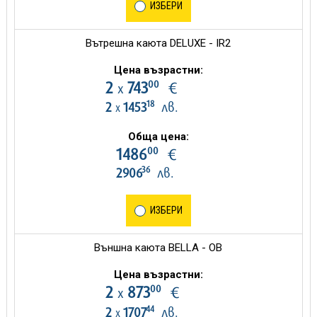
ИЗБЕРИ
Вътрешна каюта DELUXE - IR2
Цена възрастни:
00
2
743
€
х
18
2
1453
лв.
х
Обща цена:
00
1486
€
36
2906
лв.
ИЗБЕРИ
Външна каюта BELLA - OB
Цена възрастни:
00
2
873
€
х
44
2
1707
лв.
х