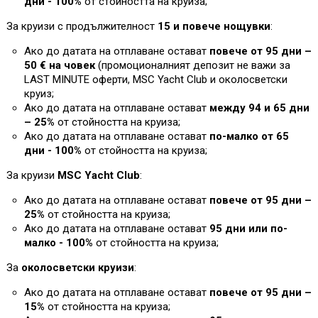
дни - 100%
от стойността на круиза
;
За круизи с продължителност
15 и повече нощувки
:
Ако до датата на отплаване остават
повече от 95 дни –
50 € на човек
(промоционалният депозит не важи за
L
AST MINUTE оферти, MSC Yacht Club и околосветски
круиз;
Ако до датата на отплаване остават
между 94 и 65 дни
– 25%
от стойността на круиза
;
Ако до датата на отплаване остават
по-малко от 65
дни - 100%
от стойността на круиза
;
За круизи
MSC Yacht Club
:
Ако до датата на отплаване остават
повече от 95 дни –
25%
от стойността на круиза;
Ако до датата на отплаване остават
95 дни или по-
малко - 100%
от стойността на круиза
;
За
околосветски круизи
:
Ако до датата на отплаване остават
повече от 95 дни –
1
5%
от стойността на круиза;