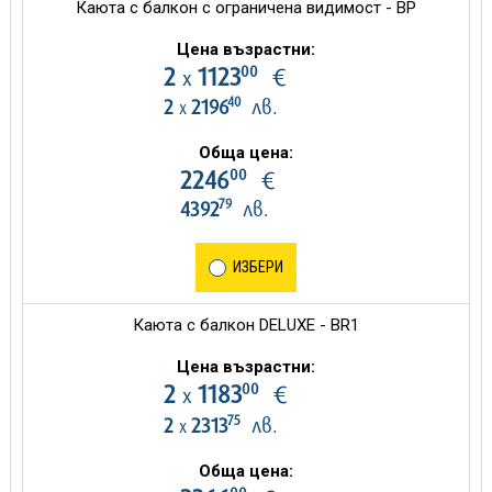
Каюта с балкон с ограничена видимост - BP
Цена възрастни:
00
2
1123
€
х
40
2
2196
лв.
х
Обща цена:
00
2246
€
79
4392
лв.
ИЗБЕРИ
Каюта с балкон DELUXE - BR1
Цена възрастни:
00
2
1183
€
х
75
2
2313
лв.
х
Обща цена: