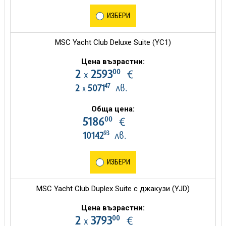
ИЗБЕРИ
MSC Yacht Club Deluxe Suite (YC1)
Цена възрастни:
00
2
2593
€
х
47
2
5071
лв.
х
Обща цена:
00
5186
€
93
10142
лв.
ИЗБЕРИ
MSC Yacht Club Duplex Suite с джакузи (YJD)
Цена възрастни:
00
2
3793
€
х