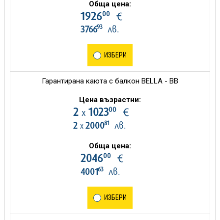
Обща цена:
00
1926
€
93
3766
лв.
ИЗБЕРИ
Гарантирана каюта с балкон BELLA - BB
Цена възрастни:
00
2
1023
€
х
81
2
2000
лв.
х
Обща цена:
00
2046
€
63
4001
лв.
ИЗБЕРИ