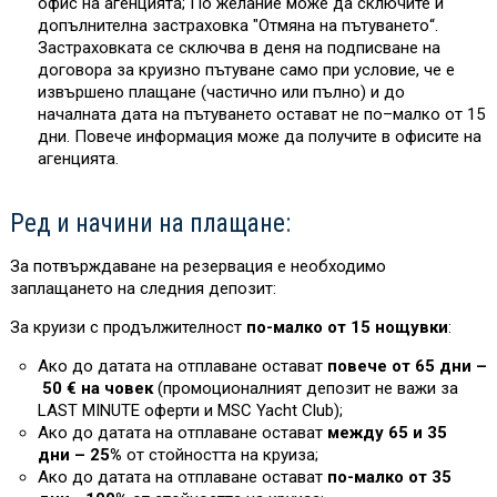
офис на агенцията; По желание може да сключите и
допълнителна застраховка "Отмяна на пътуването“.
Застраховката се сключва в деня на подписване на
договора за круизно пътуване само при условие, че е
извършено плащане (частично или пълно) и до
началната дата на пътуването остават не по–малко от 15
дни. Повече информация може да получите в офисите на
агенцията.
Ред и начини на плащане:
За потвърждаване на резервация е необходимо
заплащането на следния депозит:
За круизи с продължителност
по-малко от 15 нощувки
:
Ако до датата на отплаване остават
повече от 65 дни –
50 € на човек
(промоционалният депозит не важи за
L
AST MINUTE оферти и MSC Yacht Club)
;
Ако до датата на отплаване остават
между 65 и 35
дни – 25%
от стойността на круиза
;
Ако до датата на отплаване остават
по-малко от 35