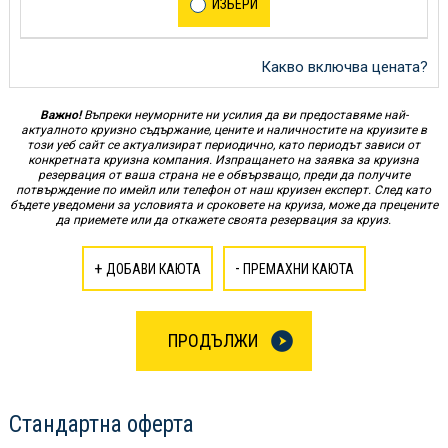
ИЗБЕРИ
Какво включва цената?
Важно!
Въпреки неуморните ни усилия да ви предоставяме най-
актуалното круизно съдържание, цените и наличностите на круизите в
този уеб сайт се актуализират периодично, като периодът зависи от
конкретната круизна компания. Изпращането на заявка за круизна
резервация от ваша страна не е обвързващо, преди да получите
потвърждение по имейл или телефон от наш круизен експерт. След като
бъдете уведомени за условията и сроковете на круиза, може да прецените
да приемете или да откажете своята резервация за круиз.
+
-
ДОБАВИ КАЮТА
ПРЕМАХНИ КАЮТА
ПРОДЪЛЖИ
Стандартна оферта