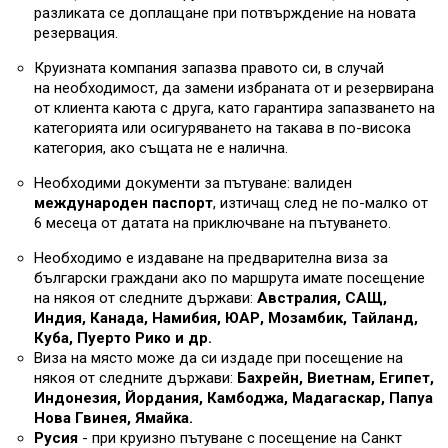
разликата се доплащане при потвърждение на новата
резервация.
Круизната компания запазва правото си, в случай
на необходимост, да замени избраната от и резервирана
от клиента каюта с друга, като гарантира запазването на
категорията или осигуряването на такава в по-висока
категория, ако същата не е налична.
Необходими документи за пътуване: валиден
международен паспорт
, изтичащ след не по-малко от
6 месеца от датата на приключване на пътуването.
Необходимо е издаване на предварителна виза за
български граждани ако по маршрута имате посещение
на някоя от следните държави:
Австралия, САЩ,
Индия, Канада, Намибия, ЮАР, Мозамбик, Тайланд,
Куба, Пуерто Рико и др.
Виза на място може да си издаде при посещение на
някоя от следните държави:
Бахрейн, Виетнам, Египет,
Индонезия, Йордания, Камбоджа, Мадагаскар, Папуа
Нова Гвинея, Ямайка.
Русия
- при круизно пътуване с посещение на Санкт