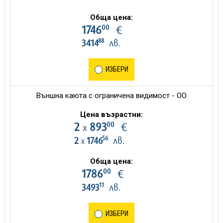
Обща цена:
00
1746
€
88
3414
лв.
ИЗБЕРИ
Външна каюта с ограничена видимост - OO
Цена възрастни:
00
2
893
€
х
56
2
1746
лв.
х
Обща цена:
00
1786
€
11
3493
лв.
ИЗБЕРИ