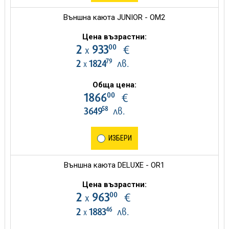
Външна каюта JUNIOR - OM2
Цена възрастни:
00
2
933
€
х
79
2
1824
лв.
х
Обща цена:
00
1866
€
58
3649
лв.
ИЗБЕРИ
Външна каюта DELUXE - OR1
Цена възрастни:
00
2
963
€
х
46
2
1883
лв.
х