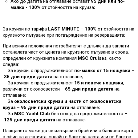
Ако до датата на отплаване остават
95 дни или по-
малко - 100%
от стойността на круиза
;
За круизи по тарифа
LAST MINUTE – 100%
от стойността на
круизното пътуване при потвърждение на резервацията;
При всички положения потребителят е длъжен да заплати
останалата част от цената на круизното пътуване в срока,
определен от круизната компания
MSC Cruises
, както
следва:
За круизи, с продължителност
по-малко от 15 нощувки
–
35 дни преди датата
на отплаване;
За круизи, с продължителност
15 и повече нощувки
,
различни от околосветски –
65 дни преди датата
на
отплаване;
За
околосветски круизи и части от околосветски
круиз
–
95 дни преди датата
на отплаване;
За
MSC Yacht Club
без оглед на продължителността –
125 дни преди датата
на отплаване;
Плащането може да се извърши в брой или с банкова карта
в офис на агенцията, онлайн с банкова карта или по банков