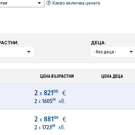
Какво включва цената
РАСТНИ:
ДЕЦА:
ЦЕНА ВЪЗРАСТНИ
ЦЕНА ДЕЦА
00
2
821
€
х
74
2
1605
лв.
х
00
2
881
€
х
09
2
1723
лв.
х