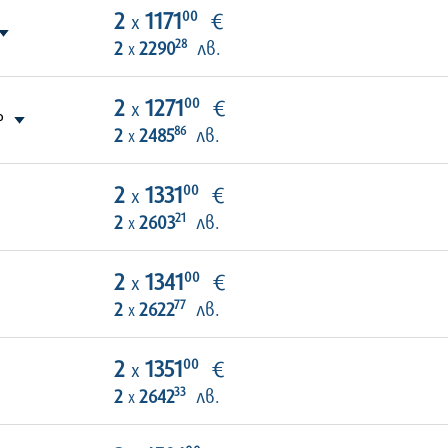
00
2
1171
€
х
28
2
2290
лв.
х
00
2
1271
€
х
P
86
2
2485
лв.
х
00
2
1331
€
х
21
2
2603
лв.
х
00
2
1341
€
х
77
2
2622
лв.
х
00
2
1351
€
х
33
2
2642
лв.
х