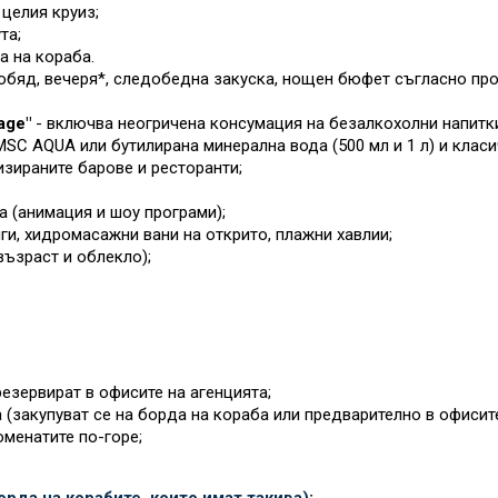
целия круиз;
та;
а на кораба.
обяд, вечеря*, следобедна закуска, нощен бюфет съгласно прог
age"
- включва неогричена консумация на безалкохолни напитки
SC AQUA или бутилирана минерална вода (500 мл и 1 л) и класиче
изираните барове и ресторанти;
а (анимация и шоу програми);
ги, хидромасажни вани на открито, плажни хавлии;
възраст и облекло);
езервират в офисите на агенцията;
 (закупуват се на борда на кораба или предварително в офисит
оменатите по-горе;