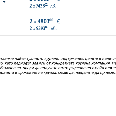
)
02
2
7438
лв.
х
00
2
4803
€
х
85
2
9393
лв.
х
тавяме най-актуалното круизно съдържание, цените и наличн
но, като периодът зависи от конкретната круизна компания. 
 обвързващо, преди да получите потвърждение по имейл или т
ловията и сроковете на круиза, може да прецените да приемет