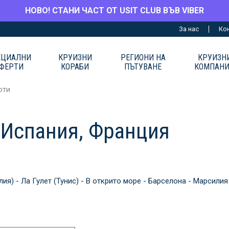
НОВО! СТАНИ ЧАСТ ОТ USIT CLUB ВЪВ VIBER
За нас
Ко
ЕЦИАЛНИ
КРУИЗНИ
РЕГИОНИ НА
КРУИЗН
ФЕРТИ
КОРАБИ
ПЪТУВАНЕ
КОМПАН
юти
, Испания, Франция
ия) - Ла Гулет (Тунис) - В открито море - Барселона - Марсилия