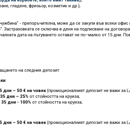
рда на корабите, които имат такива)
;
ане, гладене, фризьор, козметик и др.);
ужбина" - препоръчителна, може да се закупи във всеки офис 
. Застраховката се сключва в деня на подписване на договора 
чалната дата на пътуването остават не по–малко от 15 дни. П
ащането на следния депозит:
вки
:
5 дни – 50 € на човек
(промоционалният депозит не важи за L
35 дни – 25%
от стойността на круиза
;
 35 дни - 100%
от стойността на круиза
;
5 дни – 50 € на човек
(промоционалният депозит не важи за L