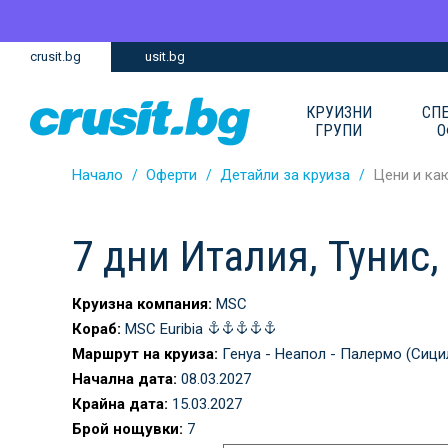
Премини
Премини
crusit.bg
usit.bg
към
към
главното
Навигацията
съдържание
КРУИЗНИ
СП
ГРУПИ
О
Начало
Оферти
Детайли за круиза
Цени и ка
7 дни Италия, Тунис
Круизна компания:
MSC
Кораб:
MSC Euribia
Маршрут на круиза:
Генуа - Неапол - Палермо (Сицил
Начална дата:
08.03.2027
Крайна дата:
15.03.2027
Брой нощувки:
7