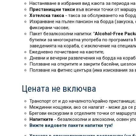
Настаняване в избрания вид каюта за периода на 
Пристанищни такси
във всички точки от маршру
Хотелска такса
- такса за обслужването на борд
Изхранване на пълен пансион на борда (закуска, 
фиксирани часове;
Пакет безалкохолни напитки:
"Alcohol-Free Pack
бутилки за многократна употреба по програмата M
заведенията на кораба, с изключение на специал
Ежедневно почистване на каютите;
Дневни и вечерни развлечения на борда на кораб
Ползване на откритите и закрити басейни, шезлон
Ползване на фитнес центъра (има изисквания за 
Цената не включва
Транспорт от и до началното/крайно пристанище;
Междинни нощувки, ако се налагат - може да се р
Брегови екскурзии в отделните точки от маршрута
Напитките
- безалкохолни и алкохолни, освен уп
Вижте видовете пакети напитки тук!