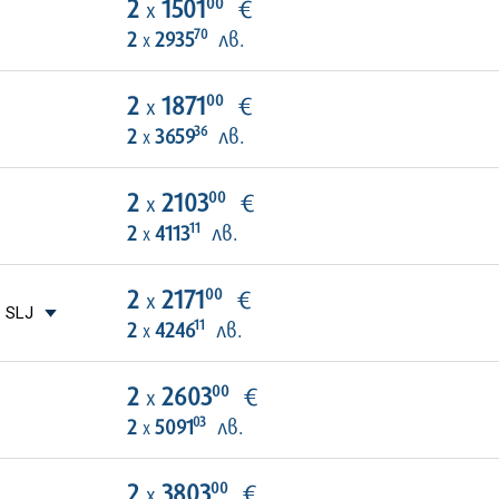
00
2
1501
€
х
70
2
2935
лв.
х
00
2
1871
€
х
36
2
3659
лв.
х
00
2
2103
€
х
11
2
4113
лв.
х
00
2
2171
€
х
 SLJ
11
2
4246
лв.
х
00
2
2603
€
х
03
2
5091
лв.
х
00
2
3803
€
х