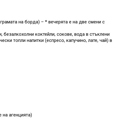
рамата на борда) – * вечерята е на две смени с
, безалкохолни коктейли, сокове, вода в стъклени
ски топли напитки (еспресо, капучино, лате, чай) в
е на агенцията)