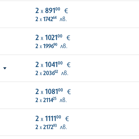
00
2
891
€
х
64
2
1742
лв.
х
00
2
1021
€
х
90
2
1996
лв.
х
00
2
1041
€
х
02
2
2036
лв.
х
00
2
1081
€
х
25
2
2114
лв.
х
00
2
1111
€
х
93
2
2172
лв.
х