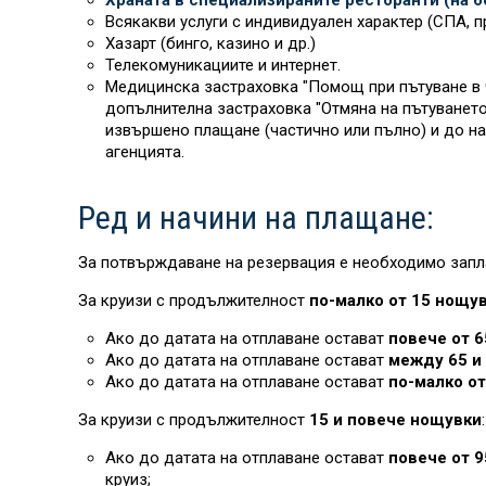
Храната в специализираните ресторанти (на бо
Всякакви услуги с индивидуален характер (СПА, пр
Хазарт (бинго, казино и др.)
Телекомуникациите и интернет.
Медицинска застраховка "Помощ при пътуване в ч
допълнителна застраховка "Отмяна на пътуването“
извършено плащане (частично или пълно) и до на
агенцията.
Ред и начини на плащане:
За потвърждаване на резервация е необходимо запл
За круизи с продължителност
по-малко от 15 нощу
Ако до датата на отплаване остават
повече от 6
Ако до датата на отплаване остават
между 65 и 
Ако до датата на отплаване остават
по-малко от
За круизи с продължителност
15 и повече нощувки
:
Ако до датата на отплаване остават
повече от 9
круиз;