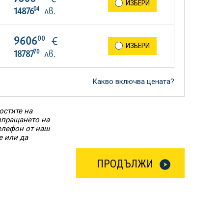
ИЗБЕРИ
04
14876
лв.
00
9606
€
ИЗБЕРИ
70
18787
лв.
Какво включва цената?
остите на
Изпращането на
елефон от наш
е или да
ПРОДЪЛЖИ