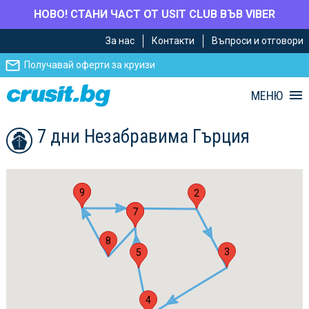
НОВО! СТАНИ ЧАСТ ОТ USIT CLUB ВЪВ VIBER
Премини
Премини
За нас
Контакти
Въпроси и отговори
към
към
главното
Навигацията
Получавай оферти за круизи
съдържание
МЕНЮ
7 дни Незабравима Гърция
1
9
2
6
7
8
3
5
4