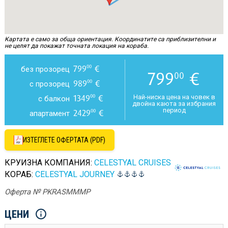
Картата е само за обща ориентация. Координатите са приблизителни и
не целят да покажат точната локация на кораба.
799
€
00
без прозорец
799
€
00
989
€
00
с прозорец
1349
€
00
Най-ниска цена на човек в
с балкон
двойна каюта за избрания
период
2429
€
00
апартамент
ИЗТЕГЛЕТЕ ОФЕРТАТА (PDF)
КРУИЗНА КОМПАНИЯ:
CELESTYAL CRUISES
КОРАБ:
CELESTYAL JOURNEY
Оферта № PKRASMMMP
ЦЕНИ