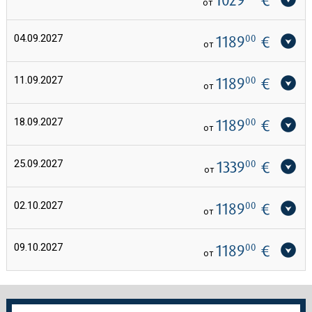
от
04.09.2027
1189
00
€
от
11.09.2027
1189
00
€
от
18.09.2027
1189
00
€
от
25.09.2027
1339
00
€
от
02.10.2027
1189
00
€
от
09.10.2027
1189
00
€
от
Още