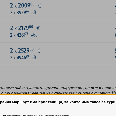
00
2
2009
€
х
26
2
3929
лв.
х
00
2
2179
€
х
75
2
4261
лв.
х
00
2
2529
€
х
29
2
4946
лв.
х
тавяме най-актуалното круизно съдържание, цените и наличн
но, като периодът зависи от конкретната круизна компания. 
 обвързващо, преди да получите потвърждение по имейл или т
ловията и сроковете на круиза, може да прецените да приемет
рания маршрут има пристанища, за които има такса за тури