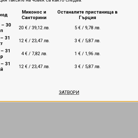
ция таксите на човек са както следва:
Миконос и
Останалите пристанища в
иод
Санторини
Гърция
 – 30
20 € / 39,12 лв.
5 € / 9,78 лв.
еп
т
–
31
12 € / 23,47 лв.
3 € / 5,87 лв.
кт
 тип каюта на посочения кораб на Celestyal Cruises;
 – 31
4 € / 7,82 лв.
1 € /
1,96 лв.
ледобедна закуска, вечеря);
ар
нерална вода - по време на хранене в основните ресторант
 – 31
12 € / 23,47 лв.
3 € / 5,87 лв.
ай
 на града (ако Миконос е част от маршрута);
а;
и и плажни хавлии;
ЗАТВОРИ
;