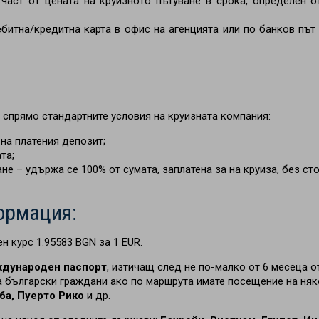
част от цената на круизното пътуване в срока, определен о
битна/кредитна карта в офис на агенцията или по банков път
- спрямо стандартните условия на круизната компания:
на платения депозит;
та;
е – удържа се 100% от сумата, заплатена за на круиза, без ст
ормация:
н курс 1.95583 BGN за 1 EUR.
дународен паспорт
, изтичащ след не по-малко от 6 месеца о
а български граждани ако по маршрута имате посещение на ня
ба, Пуерто Рико
и др.