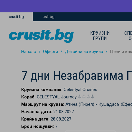
Премини
Премини
crusit.bg
usit.bg
към
към
главното
Навигацията
съдържание
КРУИЗНИ
СП
ГРУПИ
О
Начало
Оферти
Детайли за круиза
Цени и ка
7 дни Незабравима 
Круизна компания:
Celestyal Cruises
Кораб:
CELESTYAL Journey
Маршрут на круиза:
Атина (Пирея) - Кушадасъ (Ефес
Начална дата:
21.08.2027
Крайна дата:
28.08.2027
Брой нощувки:
7