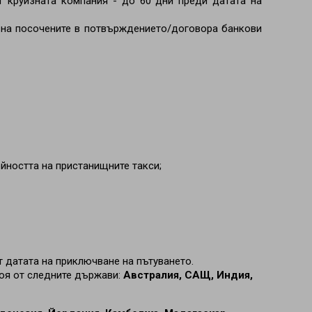
т круизната компания - до 60 дни преди датата на
 на посочените в потвърждението/договора банкови
ойността на пристанищните такси;
т датата на приключване на пътуването.
коя от следните държави:
Австралия, САЩ, Индия,