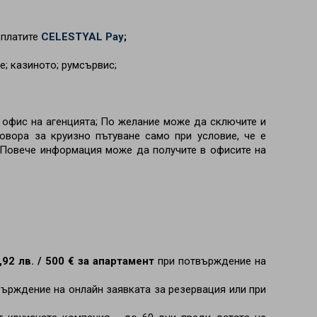
дплатите
CELESTYAL Pay
;
е; казиното; румсървис;
 офис на агенцията; По желание може да сключите и
овора за круизно пътуване само при условие, че е
. Повече информация може да получите в офисите на
,92 лв. / 500 € за апартамент
при потвърждение на
върждение на онлайн заявката за резервация или при