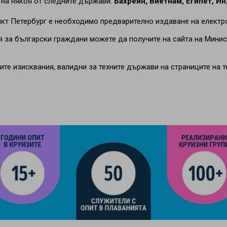
 на някоя от следните държави:
Бахрейн, Виетнам, Египет, И
нкт Петербург е необходимо предварително издаване на електр
 за български граждани можете да получите на сайта на Минис
те изисквания, валидни за техните държави на страниците на т