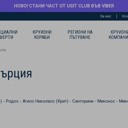
НОВО! СТАНИ ЧАСТ ОТ USIT CLUB ВЪВ VIBER
За нас
Ко
ЕЦИАЛНИ
КРУИЗНИ
РЕГИОНИ НА
КРУИЗН
ФЕРТИ
КОРАБИ
ПЪТУВАНЕ
КОМПАН
юти
Гърция
) - Родос - Агиос Николаос (Крит) - Санторини - Миконос - Мик