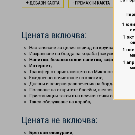
За Гър
+
-
ДОБАВИ КАЮТА
ПРЕМАХНИ КАЮТА
Пер
1 юни
с
Цената включва:
1 ок
о
Настаняване за целия период на круиза в избрания
1 ное
Изхранване на борда на кораба (закуска, обяд, с
м
Напитки: безалкохолни напитки, кафе, чай, ми
1 апр
Интернет;
м
Трансфер от пристанището на Миконос до центъра
Ежедневно почистване на каютите;
Дневни и вечерни развлечения на борда на кораб
Ползване на откритите басейни, шезлонги, джакуз
Пристанищни такси във всички точки от маршрута
Такса обслужване на кораба;
Цената не включва:
Брегови екскурзии;