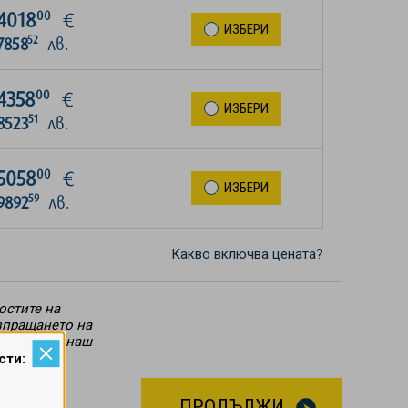
00
4018
€
ИЗБЕРИ
52
7858
лв.
00
4358
€
ИЗБЕРИ
51
8523
лв.
00
5058
€
ИЗБЕРИ
59
9892
лв.
Какво включва цената?
остите на
Изпращането на
елефон от наш
е или да
сти:
ПРОДЪЛЖИ