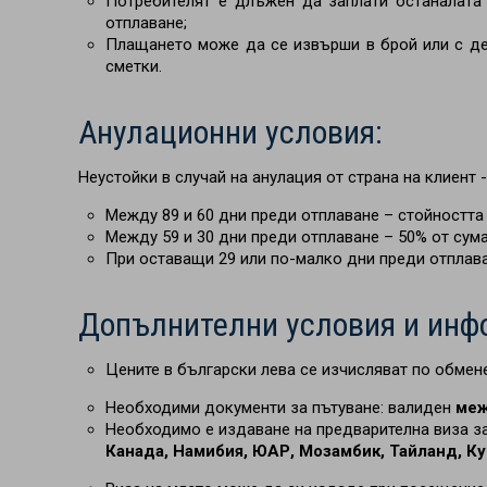
Потребителят е длъжен да заплати останалата 
отплаване;
Плащането може да се извърши в брой или с де
сметки.
Анулационни условия:
Неустойки в случай на анулация от страна на клиент 
Между 89 и 60 дни преди отплаване – стойността 
Между 59 и 30 дни преди отплаване
–
50% от сума
При оставащи 29 или по-малко дни преди отплаван
Допълнителни условия и инф
Цените в български лева се изчисляват по обмене
Необходими документи за пътуване: валиден
меж
Необходимо е издаване на предварителна виза з
Канада, Намибия, ЮАР, Мозамбик, Тайланд, Ку