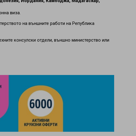
ндонезия, Йордания, Камбоджа, Мадагаскар,
онна виза.
терството на външните работи на Република
ехните консулски отдели, външно министерство или