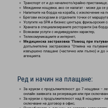
Транспорт от и до началното/крайно пристанище;
Междинни нощувки, ако се налагат - може да се р
Напитките на борда на кораба, с изключение на 
Брегови екскурзии в отделните точки от маршрута
Услугите на SPA и бизнес центъра; фризьорския с
Храната в специализираните ресторанти (на борда
Всякакви услуги с индивидуален характер;
Телекомуникациите и интернет;
Медицинска застраховка "Помощ при пътуван
допълнителна застраховка "Отмяна на пътуване
извършено плащане (частично или пълно) и до н
агенцията.
Ред и начин на плащане:
За круизи с продължителност до 7 нощувки – л
онлайн заявката за резервация или при сключван
За круизи с продължителност над 8 нощувки
– л
сключване на договор в офис;