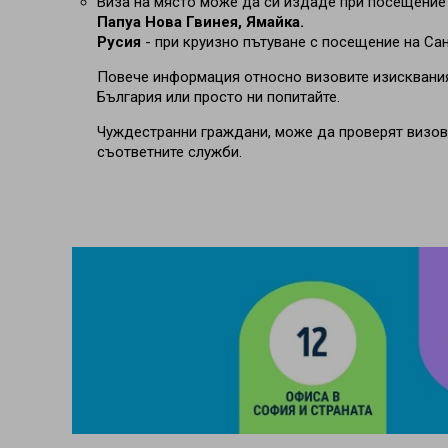
Виза на място може да си издаде при посещение
Папуа Нова Гвинея, Ямайка.
Русия
- при круизно пътуване с посещение на Са
Повече информация относно визовите изисквания
България или просто ни попитайте.
Чуждестранни граждани, може да проверят визови
съответните служби.