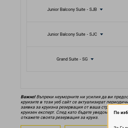
Junior Balcony Suite - SJB
Junior Balcony Suite - SJC
Grand Suite - SG
Важно!
Въпреки неуморните ни усилия да ви предос
круизите в този уеб сайт се актуализират периодич
заявка за круизна резервация от ваша страна не е
круизен експерт. След като бъдете уведомени за ус
По изб
откажете своята резервация за круиз.