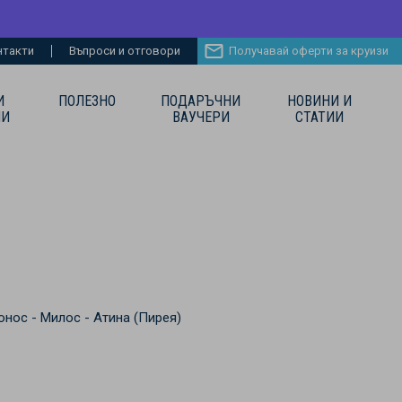
нтакти
Въпроси и отговори
Получавай оферти за круизи
И
ПОЛЕЗНО
ПОДАРЪЧНИ
НОВИНИ И
ИИ
ВАУЧЕРИ
СТАТИИ
онос - Милос - Атина (Пирея)