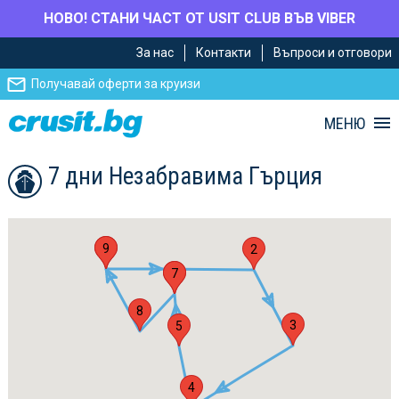
НОВО! СТАНИ ЧАСТ ОТ USIT CLUB ВЪВ VIBER
Премини
Премини
За нас
Контакти
Въпроси и отговори
към
към
главното
Навигацията
Получавай оферти за круизи
съдържание
МЕНЮ
7 дни Незабравима Гърция
1
9
2
6
7
8
3
5
4