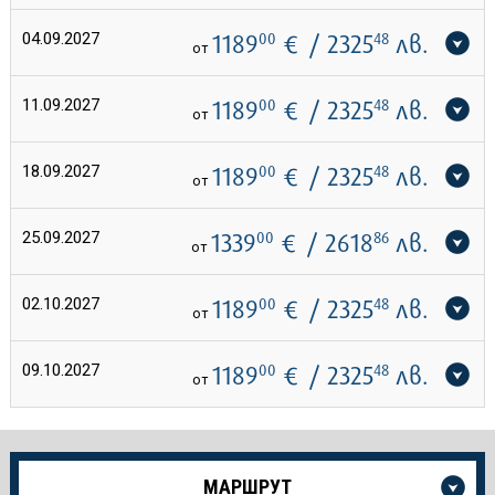
04.09.2027
1189
00
€
/ 2325
48
лв.
от
11.09.2027
1189
00
€
/ 2325
48
лв.
от
18.09.2027
1189
00
€
/ 2325
48
лв.
от
25.09.2027
1339
00
€
/ 2618
86
лв.
от
02.10.2027
1189
00
€
/ 2325
48
лв.
от
09.10.2027
1189
00
€
/ 2325
48
лв.
от
Още
МАРШРУТ