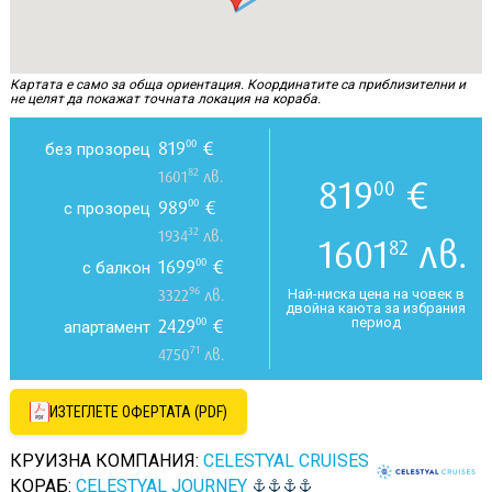
Картата е само за обща ориентация. Координатите са приблизителни и
не целят да покажат точната локация на кораба.
819
€
00
без прозорец
82
1601
лв.
819
€
00
989
€
00
с прозорец
32
1934
лв.
1601
лв.
82
1699
€
00
с балкон
96
Най-ниска цена на човек в
3322
лв.
двойна каюта за избрания
период
2429
€
00
апартамент
71
4750
лв.
ИЗТЕГЛЕТЕ ОФЕРТАТА (PDF)
КРУИЗНА КОМПАНИЯ:
CELESTYAL CRUISES
КОРАБ:
CELESTYAL JOURNEY