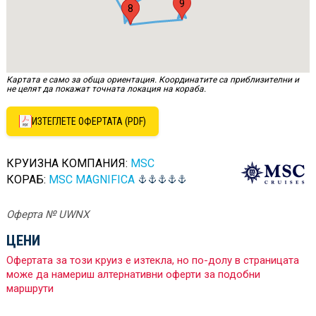
9
2
8
Картата е само за обща ориентация. Координатите са приблизителни и
не целят да покажат точната локация на кораба.
ИЗТЕГЛЕТЕ ОФЕРТАТА (PDF)
КРУИЗНА КОМПАНИЯ:
MSC
КОРАБ:
MSC MAGNIFICA
Оферта № UWNX
ЦЕНИ
Офертата за този круиз е изтекла, но по-долу в страницата
може да намериш алтернативни оферти за подобни
маршрути