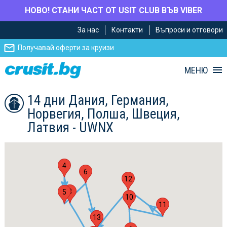
НОВО! СТАНИ ЧАСТ ОТ USIT CLUB ВЪВ VIBER
Премини
Премини
За нас
Контакти
Въпроси и отговори
към
към
главното
Навигацията
Получавай оферти за круизи
съдържание
МЕНЮ
14 дни Дания, Германия,
Норвегия, Полша, Швеция,
Латвия - UWNX
4
6
12
3
5
10
11
13
1
7