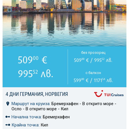
без прозорец
509
€
00
509
€ / 995
лв.
00
52
995
лв.
52
с балкон
599
€ / 1171
лв.
00
54
4 ДНИ ГЕРМАНИЯ, НОРВЕГИЯ
Маршрут на круиза:
Бремерхафен - В открито море -
Осло - В открито море - Кил
Начална точка:
Бремерхафен
Крайна точка:
Кил