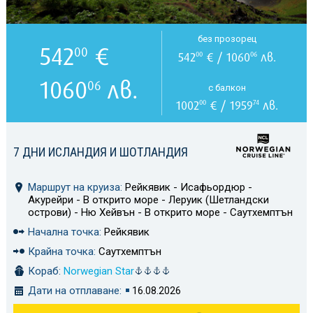
без прозорец
542
€
00
542
€ / 1060
лв.
00
06
1060
лв.
06
с балкон
1002
€ / 1959
лв.
00
74
7 ДНИ ИСЛАНДИЯ И ШОТЛАНДИЯ
Маршрут на круиза:
Рейкявик - Исафьордюр -
Акурейри - В открито море - Леруик (Шетландски
острови) - Ню Хейвън - В открито море - Саутхемптън
Начална точка:
Рейкявик
Крайна точка:
Саутхемптън
Кораб:
Norwegian Star
Дати на отплаване:
16.08.2026