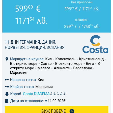
без прозорец
599
€
00
599
€ / 1171
лв.
00
54
1171
лв.
54
с балкон
899
€ / 1758
лв.
00
29
11 ДНИ ГЕРМАНИЯ, ДАНИЯ,
НОРВЕГИЯ, ФРАНЦИЯ, ИСПАНИЯ
Маршрут на круиза:
Кил - Копенхаген - Кристиансанд -
В открито море - Хавър - В открито море - Виго - В
открито море - Малага - Аликанте - Барселона -
Марсилия
Начална точка:
Кил
Крайна точка:
Марсилия
Кораб:
Costa DIADEMA
Дати на отплаване:
11.09.2026
ВИЖ ПОВЕЧЕ