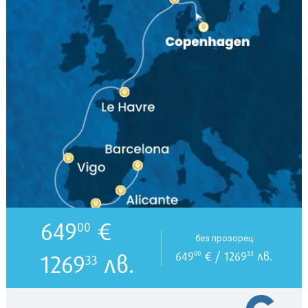
649
€
00
без прозорец
649
€ / 1269
лв.
00
33
1269
лв.
33