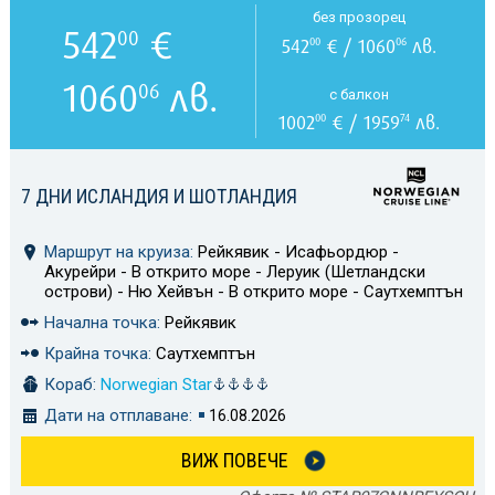
без прозорец
542
€
00
542
€ / 1060
лв.
00
06
1060
лв.
06
с балкон
1002
€ / 1959
лв.
00
74
7 ДНИ ИСЛАНДИЯ И ШОТЛАНДИЯ
Маршрут на круиза:
Рейкявик - Исафьордюр -
Акурейри - В открито море - Леруик (Шетландски
острови) - Ню Хейвън - В открито море - Саутхемптън
Начална точка:
Рейкявик
Крайна точка:
Саутхемптън
Кораб:
Norwegian Star
Дати на отплаване:
16.08.2026
ВИЖ ПОВЕЧЕ