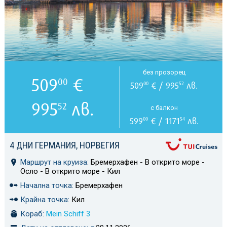
без прозорец
509
€
00
509
€ / 995
лв.
00
52
995
лв.
52
с балкон
599
€ / 1171
лв.
00
54
4 ДНИ ГЕРМАНИЯ, НОРВЕГИЯ
Маршрут на круиза:
Бремерхафен - В открито море -
Осло - В открито море - Кил
Начална точка:
Бремерхафен
Крайна точка:
Кил
Кораб:
Mein Schiff 3