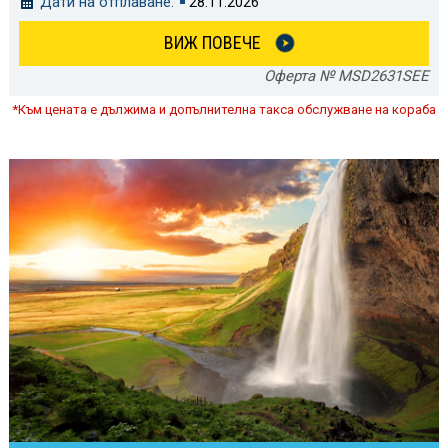
Дати на отплаване:
28.11.2026
ВИЖ ПОВЕЧЕ
Оферта № MSD2631SEE
*Към цената е дължима и допълнителна такса обслужване на кораба