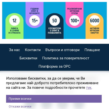
За нас
Контакти
Въпроси и отговори
Плащане
Бисквитки
Политика за поверителност
Платформа за ОРС
СПЕЦИАЛИЗИРАН САЙТ ЗА ИНДИВИДУАЛНИ И
Използваме бисквитки, за да се уверим, че Ви
предлагаме най-доброто потребителско преживяване
ОРГАНИЗИРАНИ КРУИЗИ НА
на сайта ни. За повече подробности прочетете
тук
.
Приеми всички
Откажи всички