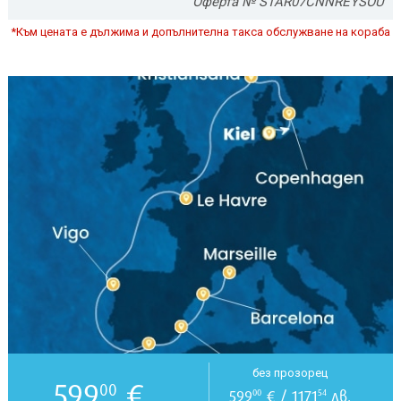
Оферта № STAR07CNNREYSOU
*Към цената е дължима и допълнителна такса обслужване на кораба
без прозорец
599
€
00
599
€ / 1171
лв.
00
54