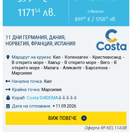
1171
лв.
54
с балкон
899
€ / 1758
лв.
00
29
11 ДНИ ГЕРМАНИЯ, ДАНИЯ,
НОРВЕГИЯ, ФРАНЦИЯ, ИСПАНИЯ
Маршрут на круиза:
Кил - Копенхаген - Кристиансанд -
В открито море - Хавър - В открито море - Виго - В
открито море - Малага - Аликанте - Барселона -
Марсилия
Начална точка:
Кил
Крайна точка:
Марсилия
Кораб:
Costa DIADEMA
Дати на отплаване:
11.09.2026
ВИЖ ПОВЕЧЕ
Оферта № KEL11A0B