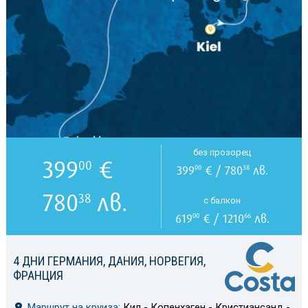
без прозорец
399
€
00
399
€ / 780
лв.
00
38
780
лв.
38
с балкон
619
€ / 1210
лв.
00
66
4 ДНИ ГЕРМАНИЯ, ДАНИЯ, НОРВЕГИЯ,
ФРАНЦИЯ
Маршрут на круиза:
Кил - Копенхаген - Кристиансанд -