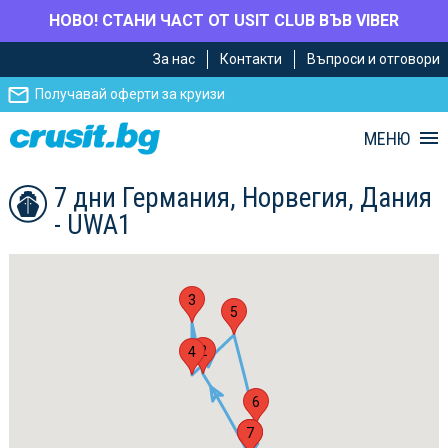
НОВО! СТАНИ ЧАСТ ОТ USIT CLUB ВЪВ VIBER
Премини
Премини
За нас
Контакти
Въпроси и отговори
към
към
главното
Навигацията
Получавай оферти за круизи
съдържание
МЕНЮ
7 дни Германия, Норвегия, Дания
- UWA1
3
5
2
4
6
1
7