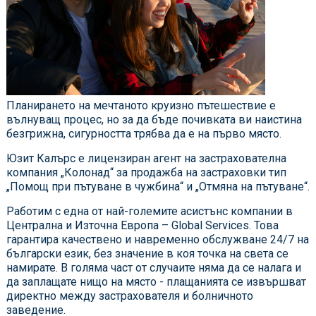
Планирането на мечтаното круизно пътешествие е
вълнуващ процес, но за да бъде почивката ви наистина
безгрижна, сигурността трябва да е на първо място.
Юзит Калърс е лицензиран агент на застрахователна
компания „Колонад“ за продажба на застраховки тип
„
Помощ при пътуване в чужбина
“
и „Отмяна на пътуване“.
Работим с една от най-големите асистънс компании в
Централна и Източна Европа – Global Services. Това
гарантира качествено и навременно обслужване 24/7 на
български език, без значение в коя точка на света се
намирате. В голяма част от случаите няма да се налага и
да заплащате нищо на място - плащанията се извършват
директно между застрахователя и болничното
заведение.