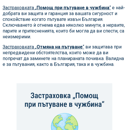
Застраховката
„
Помощ при пътуване в чужбина
“
е най-
добрата ви защита и гаранция за вашата сигурност и
спокойствие когато пътувате извън България.
Сключването ѝ отнема едва няколко минути, а нервите,
парите и притесненията, които би могла да ви спести, са
неизмерими.
Застраховката
„
Отмяна на пътуване
“
ви защитава при
непредвидени обстоятелства, които може да ви
попречат да заминете на планираната почивка. Валидна
е за пътувания, както в България, така и в чужбина.