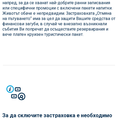
напред, за да се хванат най-добрите ранни записвания
или специфични промоции с включени пакети напитки.
Животът обаче е непредвидим. Застраховката „Отмяна
на пътуването“ има за цел да защити Вашите средства от
финансови загуби, в случай че внезапно възникнали
събития Ви попречат да осъществите резервирания и
вече платен круизен туристически пакет.
За да сключите застраховка е необходимо