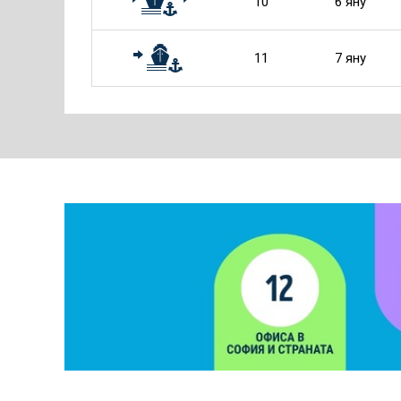
10
6 яну
11
7 яну