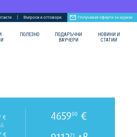
нтакти
Въпроси и отговори
Получавай оферти за круизи
И
ПОЛЕЗНО
ПОДАРЪЧНИ
НОВИНИ И
ИИ
ВАУЧЕРИ
СТАТИИ
4659
€
00
€
0
в.
€
0
21