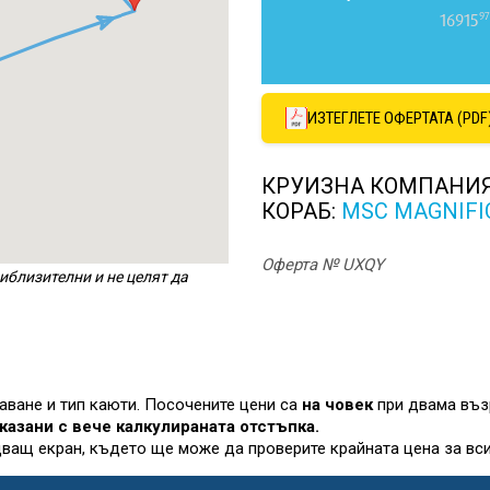
97
16915
ИЗТЕГЛЕТЕ ОФЕРТАТА (PDF
КРУИЗНА КОМПАНИ
КОРАБ:
MSC MAGNIFI
Оферта № UXQY
иблизителни и не целят да
лаване и тип каюти. Посочените цени са
на човек
при двама въз
казани с вече калкулираната отстъпка.
дващ екран, където ще може да проверите крайната цена за вси