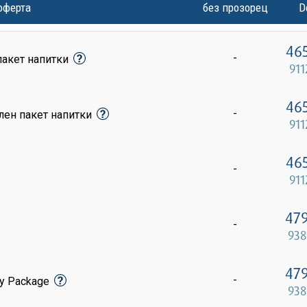
оферта
без прозорец
D
46
-
пакет напитки
911
46
-
лен пакет напитки
911
46
-
911
47
-
938
47
-
sy Package
938