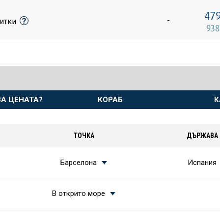
47
-
питки
938
А ЦЕНАТА?
КОРАБ
К
ТОЧКА
ДЪРЖАВА
Барселона
Испания
В открито море