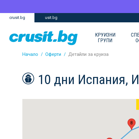
Премини
Премини
crusit.bg
usit.bg
към
към
главното
Навигацията
съдържание
КРУИЗНИ
СП
ГРУПИ
О
Начало
Оферти
Детайли за круиза
10 дни Испания, 
8