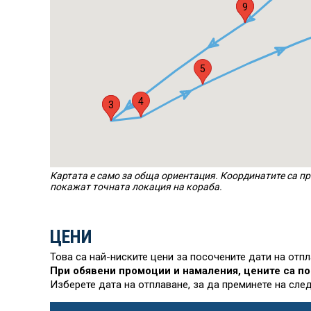
1
9
5
4
2
3
Картата е само за обща ориентация. Координатите са пр
покажат точната локация на кораба.
ЦЕНИ
Това са най-ниските цени за посочените дати на отп
При обявени промоции и намаления, цените са по
Изберете дата на отплаване, за да преминете на сле