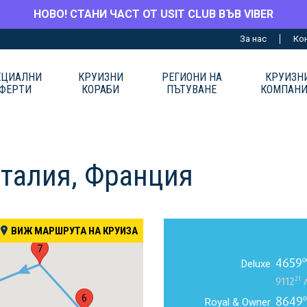
НОВО! СТАНИ ЧАСТ ОТ USIT CLUB ВЪВ VIBER
За нас
Ко
ЕЦИАЛНИ
КРУИЗНИ
РЕГИОНИ НА
КРУИЗН
ФЕРТИ
КОРАБИ
ПЪТУВАНЕ
КОМПАН
Италия, Франция
ВИЖ МАРШРУТА НА КРУИЗА
7
4659
0
Deluxe
21
9112
л
8649
6
0
Royal & Owner