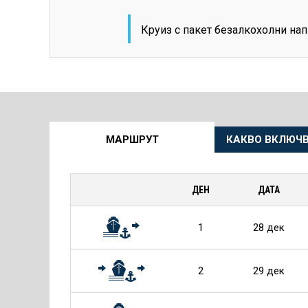
Круиз с пакет безалкохолни на
Още
МАРШРУТ
КАКВО ВКЛЮЧВ
информация
за
ДЕН
ДАТА
Круиза
1
28 дек
2
29 дек