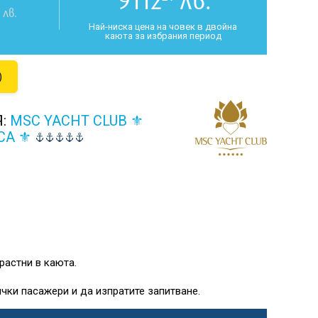
9112
лв.
лв.
Най-ниска цена на човек в двойна
каюта за избрания период
)
Я:
MSC YACHT CLUB ⚜
CA ⚜
растни в каюта.
чки пасажери и да изпратите запитване.