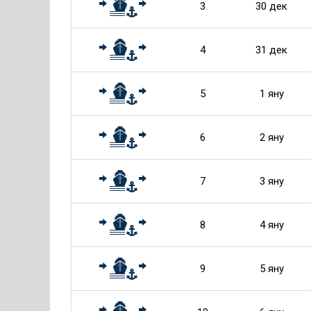
3
30 дек
4
31 дек
5
1 яну
6
2 яну
7
3 яну
8
4 яну
9
5 яну