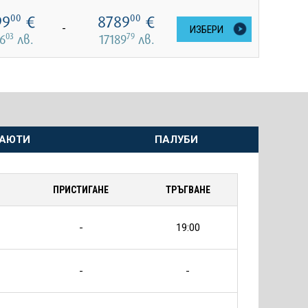
99
€
8789
€
00
00
-
ИЗБЕРИ
03
79
6
лв.
17189
лв.
АЮТИ
ПАЛУБИ
ПРИСТИГАНЕ
ТРЪГВАНЕ
-
19:00
-
-