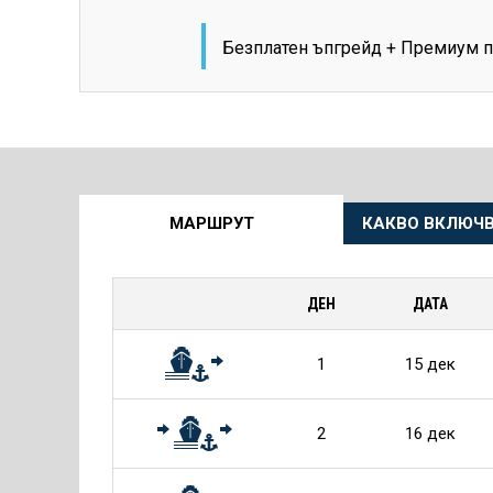
Безплатен ъпгрейд + Премиум п
Още
МАРШРУТ
КАКВО ВКЛЮЧВ
информация
за
ДЕН
ДАТА
Круиза
1
15 дек
2
16 дек