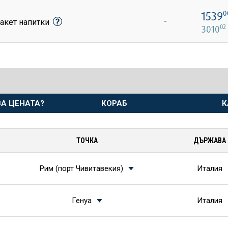
1539
0
-
акет напитки
02
3010
А ЦЕНАТА?
КОРАБ
К
ТОЧКА
ДЪРЖАВА
Рим (порт Чивитавекия)
Италия
Генуа
Италия