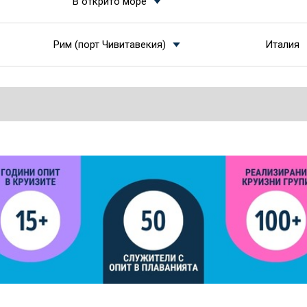
В открито море
Рим (порт Чивитавекия)
Италия