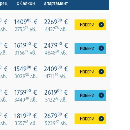
орец
с балкон
апартамент
€
1409
€
2269
€
0
00
00
ИЗБЕРИ
76
78
лв.
2755
лв.
4437
лв.
€
1619
€
2479
€
0
00
00
ИЗБЕРИ
49
50
лв.
3166
лв.
4848
лв.
€
1549
€
2409
€
0
00
00
ИЗБЕРИ
58
59
лв.
3029
лв.
4711
лв.
€
1759
€
2619
€
0
00
00
ИЗБЕРИ
30
32
лв.
3440
лв.
5122
лв.
€
1819
€
2679
€
0
00
00
ИЗБЕРИ
65
67
лв.
3557
лв.
5239
лв.