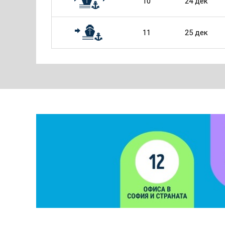
10
24 дек
11
25 дек