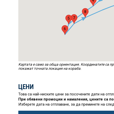
4
8
7
5
6
Картата е само за обща ориентация. Координатите са пр
покажат точната локация на кораба.
ЦЕНИ
Това са най-ниските цени за посочените дати на отп
При обявени промоции и намаления, цените са по
Изберете дата на отплаване, за да преминете на сле