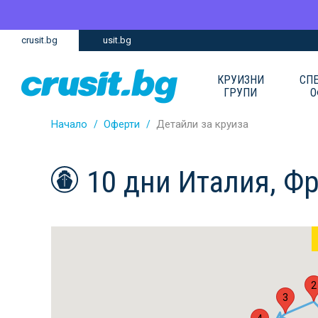
Премини
Премини
crusit.bg
usit.bg
към
към
главното
Навигацията
съдържание
КРУИЗНИ
СП
ГРУПИ
О
Начало
Оферти
Детайли за круиза
10 дни Италия, Ф
2
3