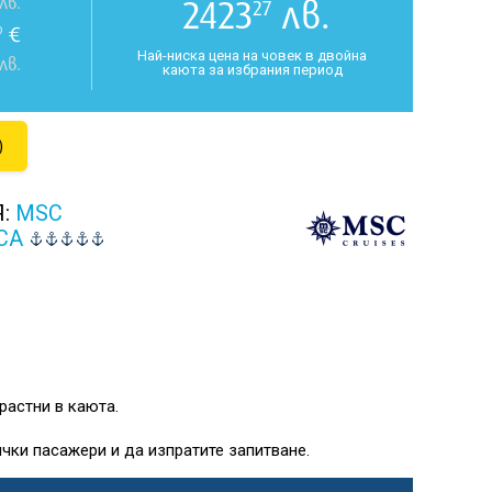
2423
лв.
лв.
27
€
0
Най-ниска цена на човек в двойна
лв.
каюта за избрания период
)
Я:
MSC
CA
растни в каюта.
чки пасажери и да изпратите запитване.