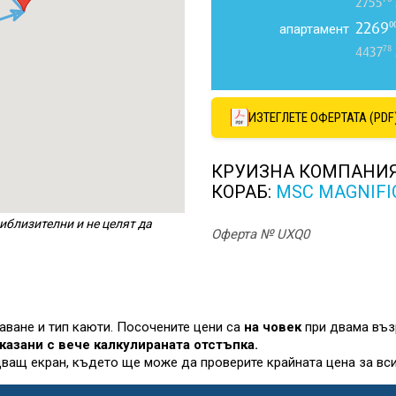
2755
2269
0
апартамент
78
4437
ИЗТЕГЛЕТЕ ОФЕРТАТА (PDF
КРУИЗНА КОМПАНИ
КОРАБ:
MSC MAGNIFI
иблизителни и не целят да
Оферта № UXQ0
лаване и тип каюти. Посочените цени са
на човек
при двама въз
казани с вече калкулираната отстъпка.
дващ екран, където ще може да проверите крайната цена за вси