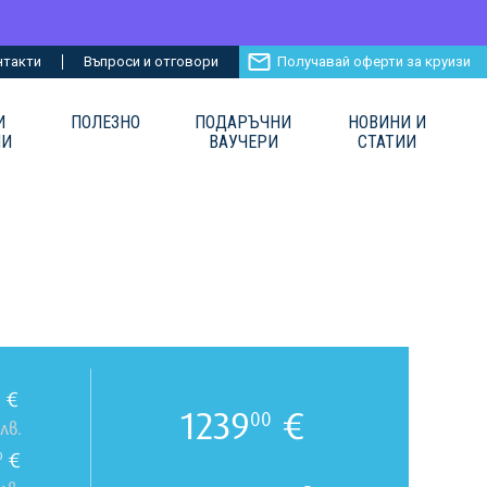
нтакти
Въпроси и отговори
Получавай оферти за круизи
И
ПОЛЕЗНО
ПОДАРЪЧНИ
НОВИНИ И
ИИ
ВАУЧЕРИ
СТАТИИ
€
1239
€
00
лв.
€
0