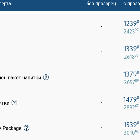
ферта
без прозорец
с проз
1239
0
-
27
2423
1339
0
-
86
2618
1379
0
-
лен пакет напитки
09
2697
1479
0
-
питки
67
2892
1539
0
-
y Package
02
3010