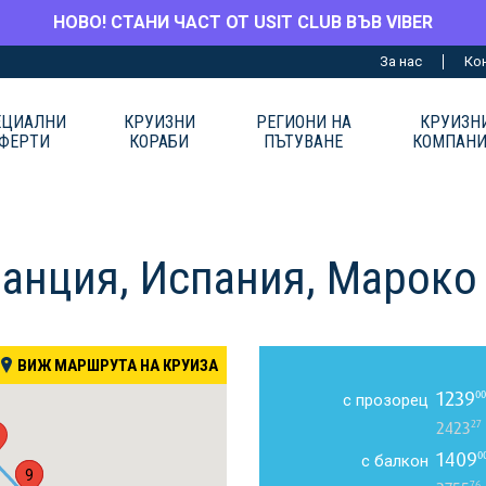
НОВО! СТАНИ ЧАСТ ОТ USIT CLUB ВЪВ VIBER
За нас
Ко
ЕЦИАЛНИ
КРУИЗНИ
РЕГИОНИ НА
КРУИЗН
ФЕРТИ
КОРАБИ
ПЪТУВАНЕ
КОМПАН
ранция, Испания, Мароко
ВИЖ МАРШРУТА НА КРУИЗА
1239
00
с прозорец
27
2423
1409
0
с балкон
1
9
76