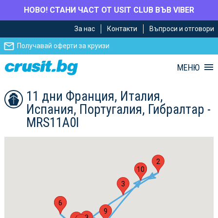
НОВО! СТАНИ ЧАСТ ОТ USIT CLUB ВЪВ VIBER
Премини
Премини
За нас
Контакти
Въпроси и отговори
към
към
главното
Навигацията
Получавай оферти за круизи
съдържание
МЕНЮ
11 дни Франция, Италия,
Испания, Португалия, Гибралтар -
MRS11A0I
2
10
1
3
5
6
9
8