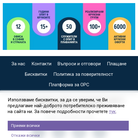
За нас
Контакти
Въпроси и отговори
Плащане
Бисквитки
Политика за поверителност
Платформа за ОРС
СПЕЦИАЛИЗИРАН САЙТ ЗА ИНДИВИДУАЛНИ И
Използваме бисквитки, за да се уверим, че Ви
предлагаме най-доброто потребителско преживяване
ОРГАНИЗИРАНИ КРУИЗИ НА
на сайта ни. За повече подробности прочетете
тук
.
Приеми всички
Откажи всички