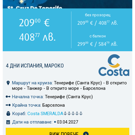
без прозорец
209
€
00
209
€ / 408
лв.
00
77
408
лв.
77
с балкон
299
€ / 584
лв.
00
79
4 ДНИ ИСПАНИЯ, МАРОКО
Маршрут на круиза:
Тенерифе (Санта Крус) - В открито
море - Танжер - В открито море - Барселона
Начална точка:
Тенерифе (Санта Крус)
Крайна точка:
Барселона
Кораб:
Costa SMERALDA
Дати на отплаване:
03.04.2027
ВИЖ ПОВЕЧЕ