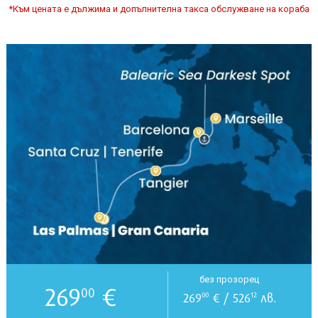
*Към цената е дължима и допълнителна такса обслужване на кораба
без прозорец
269
€
00
269
€ / 526
лв.
00
12