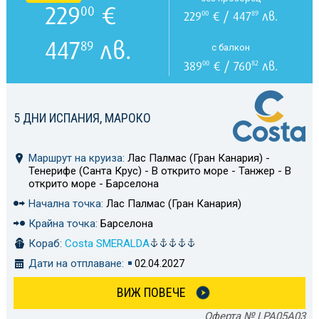
229
€
00
229
€ / 447
лв.
00
89
447
лв.
89
с балкон
389
€ / 760
лв.
00
82
5 ДНИ ИСПАНИЯ, МАРОКО
Маршрут на круиза:
Лас Палмас (Гран Канария) -
Тенерифе (Санта Крус) - В открито море - Танжер - В
открито море - Барселона
Начална точка:
Лас Палмас (Гран Канария)
Крайна точка:
Барселона
Кораб:
Costa SMERALDA
Дати на отплаване:
02.04.2027
ВИЖ ПОВЕЧЕ
Оферта № LPA05A03