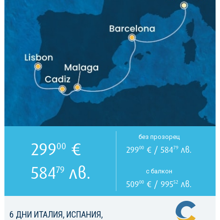
без прозорец
299
€
00
299
€ / 584
лв.
00
79
584
лв.
79
с балкон
509
€ / 995
лв.
00
52
6 ДНИ ИТАЛИЯ, ИСПАНИЯ,