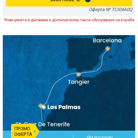
Оферта № TCI04A0Q
*Към цената е дължима и допълнителна такса обслужване на кораба
ПРОМО
ОФЕРТА
без прозорец