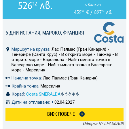
526
лв.
12
с балкон
459
€ / 897
лв.
00
73
6 ДНИ ИСПАНИЯ, МАРОКО, ФРАНЦИЯ
Маршрут на круиза:
Лас Палмас (Гран Канария) -
Тенерифе (Санта Крус) - В открито море - Танжер - В
открито море - Барселона - Най-тъмната точка в
Балеарско море - Най-тъмната точка в Балеарско
море - Марсилия
Начална точка:
Лас Палмас (Гран Канария)
Крайна точка:
Марсилия
Кораб:
Costa SMERALDA
Дати на отплаване:
02.04.2027
ВИЖ ПОВЕЧЕ
Оферта № LPA06A08