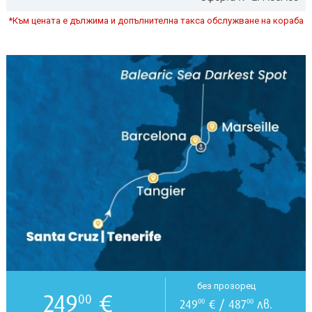
*Към цената е дължима и допълнителна такса обслужване на кораба
без прозорец
249
€
00
249
€ / 487
лв.
00
00