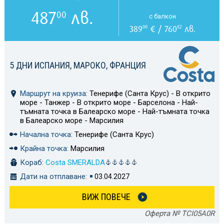
487
лв.
00
с балкон
389
€ / 760
лв.
00
82
5 ДНИ ИСПАНИЯ, МАРОКО, ФРАНЦИЯ
Маршрут на круиза:
Тенерифе (Санта Крус) - В открито
море - Танжер - В открито море - Барселона - Най-
тъмната точка в Балеарско море - Най-тъмната точка
в Балеарско море - Марсилия
Начална точка:
Тенерифе (Санта Крус)
Крайна точка:
Марсилия
Кораб:
Costa SMERALDA
Дати на отплаване:
03.04.2027
ВИЖ ПОВЕЧЕ
Оферта № TCI05A0R