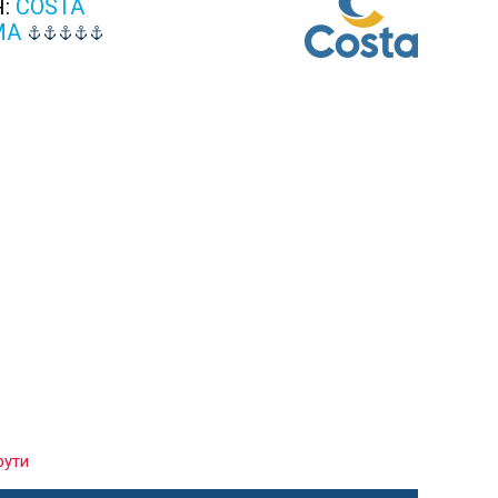
Я:
COSTA
MA
рути