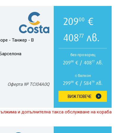
209
€
00
408
лв.
77
оре - Танжер - В
Барселона
без прозорец
209
€ / 408
лв.
00
77
с балкон
299
€ / 584
лв.
00
79
Оферта № TCI04A0Q
ВИЖ ПОВЕЧЕ
дължима и допълнителна такса обслужване на кораба