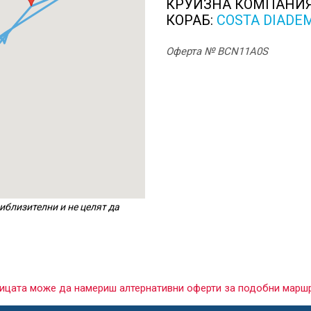
КРУИЗНА КОМПАНИ
КОРАБ:
COSTA DIADE
Оферта № BCN11A0S
иблизителни и не целят да
раницата може да намериш алтернативни оферти за подобни марш