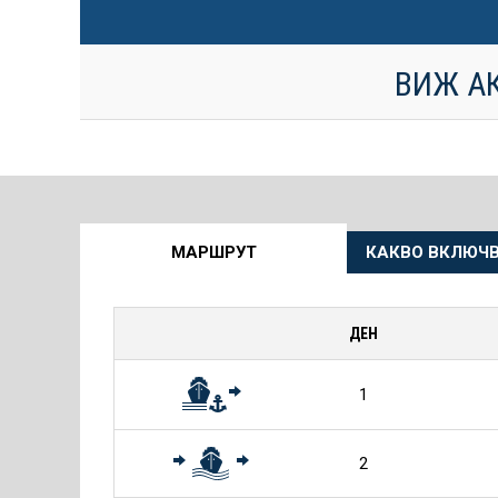
ВИЖ А
Още
МАРШРУТ
КАКВО ВКЛЮЧВ
информация
за
ДЕН
Круиза
1
2