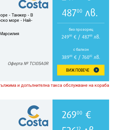
487
лв.
00
оре - Танжер - В
рско море - Най-
без прозорец
Марсилия
249
€ / 487
лв.
00
00
с балкон
389
€ / 760
лв.
00
82
Оферта № TCI05A0R
ВИЖ ПОВЕЧЕ
дължима и допълнителна такса обслужване на кораба
269
€
00
12