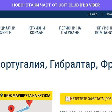
НОВО! СТАНИ ЧАСТ ОТ USIT CLUB ВЪВ VIBER
За нас
Ко
ЕЦИАЛНИ
КРУИЗНИ
РЕГИОНИ НА
КРУИЗН
ФЕРТИ
КОРАБИ
ПЪТУВАНЕ
КОМПАН
ортугалия, Гибралтар, Фр
ВИЖ МАРШРУТА НА КРУИЗА
ИЗТЕГЛЕТЕ ОФЕРТАТА (PDF
9
8