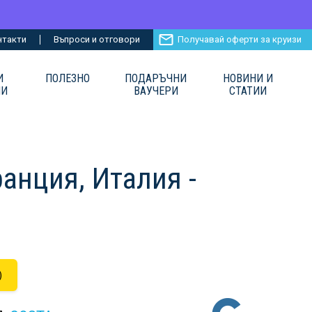
нтакти
Въпроси и отговори
Получавай оферти за круизи
И
ПОЛЕЗНО
ПОДАРЪЧНИ
НОВИНИ И
ИИ
ВАУЧЕРИ
СТАТИИ
анция, Италия -
)