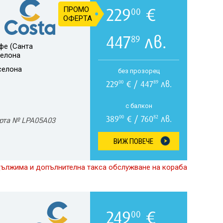
229
€
ПРОМО
00
ОФЕРТА
447
лв.
89
фе (Санта
селона
селона
без прозорец
229
€ / 447
лв.
00
89
с балкон
389
€ / 760
лв.
00
82
рта № LPA05A03
ВИЖ ПОВЕЧЕ
дължима и допълнителна такса обслужване на кораба
249
€
00