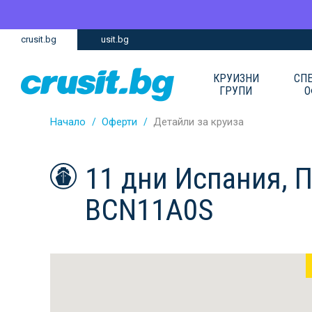
Премини
Премини
crusit.bg
usit.bg
към
към
главното
Навигацията
съдържание
КРУИЗНИ
СП
ГРУПИ
О
Начало
Оферти
Детайли за круиза
11 дни Испания, П
BCN11A0S