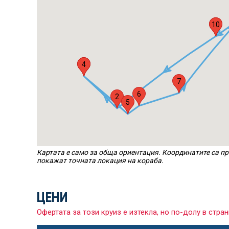
10
1
3
4
7
6
2
5
Картата е само за обща ориентация. Координатите са пр
покажат точната локация на кораба.
ЦЕНИ
Офертата за този круиз е изтекла, но по-долу в ст