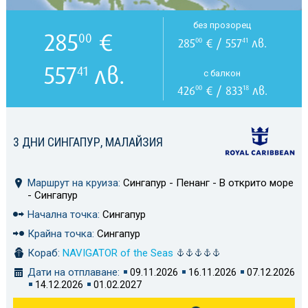
без прозорец
285
€
00
285
€ / 557
лв.
00
41
557
лв.
41
с балкон
426
€ / 833
лв.
00
18
3 ДНИ СИНГАПУР, МАЛАЙЗИЯ
Маршрут на круиза:
Сингапур - Пенанг - В открито море
- Сингапур
Начална точка:
Сингапур
Крайна точка:
Сингапур
Кораб:
NAVIGATOR of the Seas
Дати на отплаване:
09.11.2026
16.11.2026
07.12.2026
14.12.2026
01.02.2027