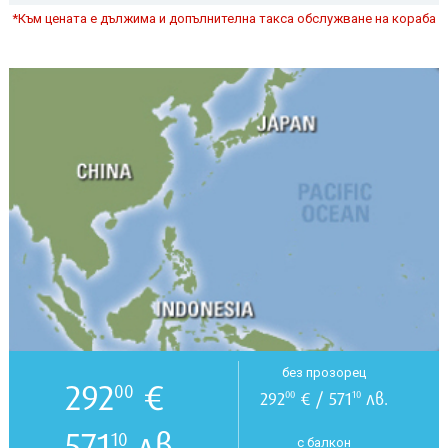
*Към цената е дължима и допълнителна такса обслужване на кораба
без прозорец
292
€
00
292
€ / 571
лв.
00
10
571
лв.
10
с балкон