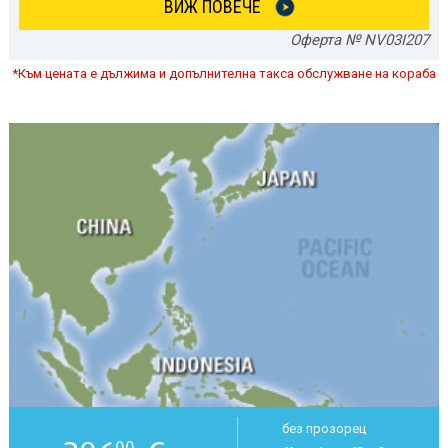
ВИЖ ПОВЕЧЕ
Оферта № NV03I207
*Към цената е дължима и допълнителна такса обслужване на кораба
без прозорец
00