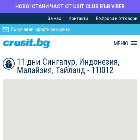
НОВО! СТАНИ ЧАСТ ОТ USIT CLUB ВЪВ VIBER
Премини
Премини
За нас
Контакти
Въпроси и отговори
към
към
главното
Навигацията
Получавай оферти за круизи
съдържание
МЕНЮ
11 дни Сингапур, Индонезия,
Малайзия, Тайланд - 11I012