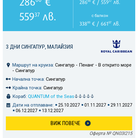
286
€
286
€ / 559
лв.
00
37
559
лв.
37
с балкон
338
€ / 661
лв.
00
07
3 ДНИ СИНГАПУР, МАЛАЙЗИЯ
Маршрут на круиза:
Сингапур - Пенанг - В открито море
- Сингапур
Начална точка:
Сингапур
Крайна точка:
Сингапур
Кораб:
QUANTUM of the Seas
Дати на отплаване:
25.10.2027
01.11.2027
29.11.2027
06.12.2027
13.12.2027
ВИЖ ПОВЕЧЕ
Оферта № QN03I215