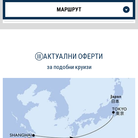
Още
МАРШРУТ
информация
за
Круиза
АКТУАЛНИ ОФЕРТИ
за подобни круизи