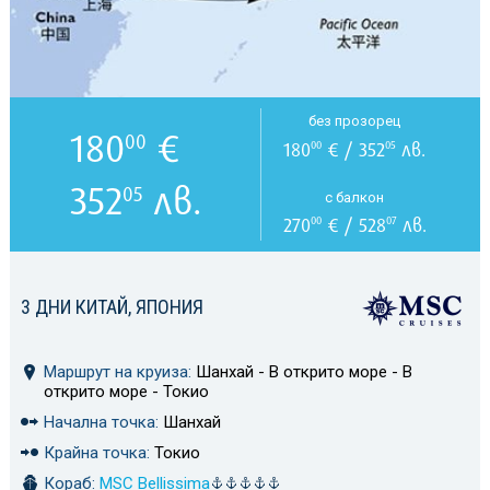
без прозорец
180
€
00
180
€ / 352
лв.
00
05
352
лв.
05
с балкон
270
€ / 528
лв.
00
07
3 ДНИ КИТАЙ, ЯПОНИЯ
Маршрут на круиза:
Шанхай - В открито море - В
открито море - Токио
Начална точка:
Шанхай
Крайна точка:
Токио
Кораб:
MSC Bellissima