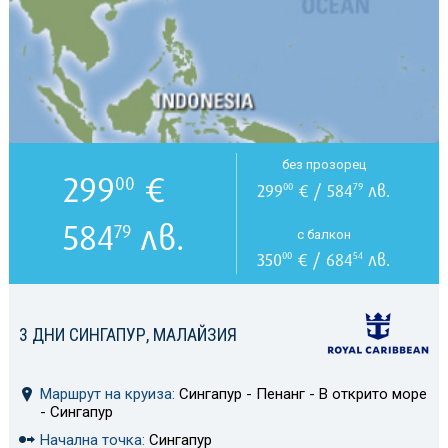
без прозорец
299
€
00
299
€ / 584
лв.
00
79
584
лв.
79
с балкон
350
€ / 684
лв.
00
54
3 ДНИ СИНГАПУР, МАЛАЙЗИЯ
Маршрут на круиза:
Сингапур - Пенанг - В открито море
- Сингапур
Начална точка:
Сингапур