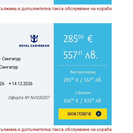
дължима и допълнителна такса обслужване на кораба
285
€
00
557
лв.
41
- Сингапур
Сингапур
без прозорец
285
€ / 557
лв.
00
41
026
14.12.2026
с балкон
Оферта № NV03I207
426
€ / 833
лв.
00
18
ВИЖ ПОВЕЧЕ
дължима и допълнителна такса обслужване на кораба