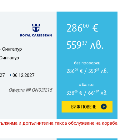
286
€
00
559
лв.
37
- Сингапур
Сингапур
без прозорец
286
€ / 559
лв.
00
37
027
06.12.2027
с балкон
Оферта № QN03I215
338
€ / 661
лв.
00
07
ВИЖ ПОВЕЧЕ
дължима и допълнителна такса обслужване на кораба