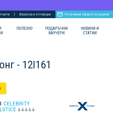
нтакти
Въпроси и отговори
Получавай оферти за круизи
И
ПОЛЕЗНО
ПОДАРЪЧНИ
НОВИНИ И
ИИ
ВАУЧЕРИ
СТАТИИ
онг - 12I161
)
Я:
CELEBRITY
LSTICE