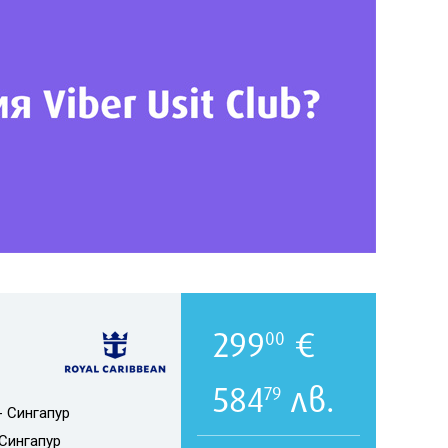
299
€
00
584
лв.
79
- Сингапур
Сингапур