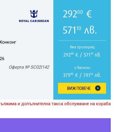
292
€
00
571
лв.
10
Хонконг
без прозорец
292
€ / 571
лв.
00
10
026
Оферта № SC02I142
с балкон
379
€ / 741
лв.
00
26
ВИЖ ПОВЕЧЕ
дължима и допълнителна такса обслужване на кораба