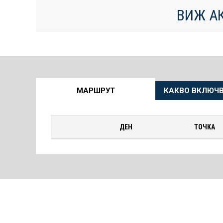
ВИЖ А
Още
МАРШРУТ
КАКВО ВКЛЮЧВ
информация
за
ДЕН
ТОЧКА
Круиза