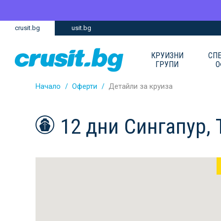
Премини
Премини
crusit.bg
usit.bg
към
към
главното
Навигацията
съдържание
КРУИЗНИ
СП
ГРУПИ
О
Начало
Оферти
Детайли за круиза
12 дни Сингапур, 