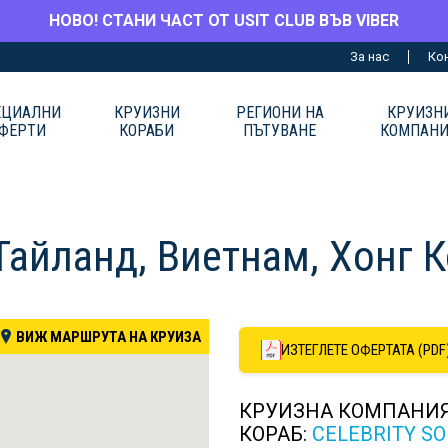
НОВО! СТАНИ ЧАСТ ОТ USIT CLUB ВЪВ VIBER
За нас
Ко
ЕЦИАЛНИ
КРУИЗНИ
РЕГИОНИ НА
КРУИЗН
ФЕРТИ
КОРАБИ
ПЪТУВАНЕ
КОМПАН
Тайланд, Виетнам, Хонг К
ВИЖ МАРШРУТА НА КРУИЗА
ИЗТЕГЛЕТЕ ОФЕРТАТА (PDF
КРУИЗНА КОМПАНИ
КОРАБ:
CELEBRITY SO