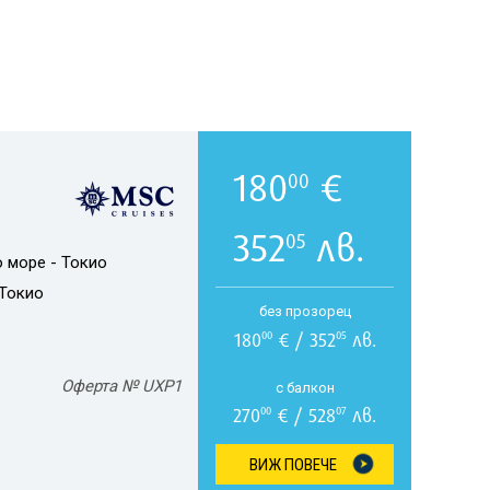
180
€
00
352
лв.
05
о море - Токио
Токио
без прозорец
180
€ / 352
лв.
00
05
Оферта № UXP1
с балкон
270
€ / 528
лв.
00
07
ВИЖ ПОВЕЧЕ