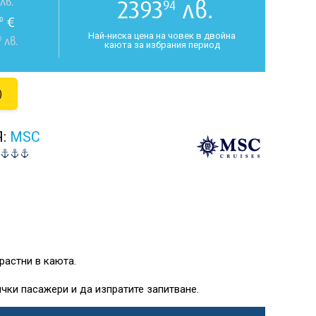
2393
лв.
лв.
94
€
0
Най-ниска цена на човек в двойна
0
лв.
каюта за избрания период
)
Я:
MSC
растни в каюта.
чки пасажери и да изпратите запитване.