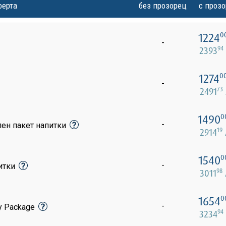
ферта
без прозорец
с проз
1224
0
-
94
2393
1274
0
-
73
2491
1490
0
-
лен пакет напитки
19
2914
1540
0
-
питки
98
3011
1654
0
-
y Package
94
3234