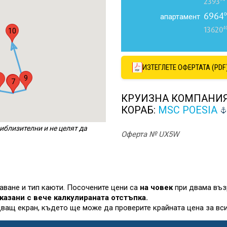
2393
6964
0
апартамент
4
13620
10
ИЗТЕГЛЕТЕ ОФЕРТАТА (PDF
9
5
8
6
7
КРУИЗНА КОМПАНИ
КОРАБ:
MSC POESIA
иблизителни и не целят да
Оферта № UX5W
лаване и тип каюти. Посочените цени са
на човек
при двама въз
казани с вече калкулираната отстъпка.
дващ екран, където ще може да проверите крайната цена за вси