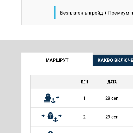
Безплатен ъпгрейд + Премиум п
Още
МАРШРУТ
КАКВО ВКЛЮЧВ
информация
за
ДЕН
ДАТА
Круиза
1
28 сеп
2
29 сеп