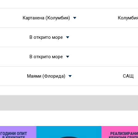
Картахена (Колумбия)
Колумби
В открито море
В открито море
Маями (Флорида)
САЩ