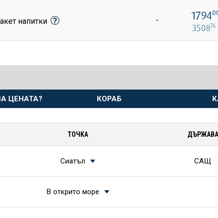
1794
0
-
акет напитки
76
3508
А ЦЕНАТА?
КОРАБ
К
ТОЧКА
ДЪРЖАВ
Сиатъл
САЩ
В открито море