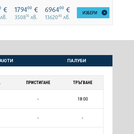
€
1794
€
6964
€
0
00
00
ИЗБЕРИ
76
40
лв.
3508
лв.
13620
лв.
АЮТИ
ПАЛУБИ
А
ПРИСТИГАНЕ
ТРЪГВАНЕ
-
18:00
-
-