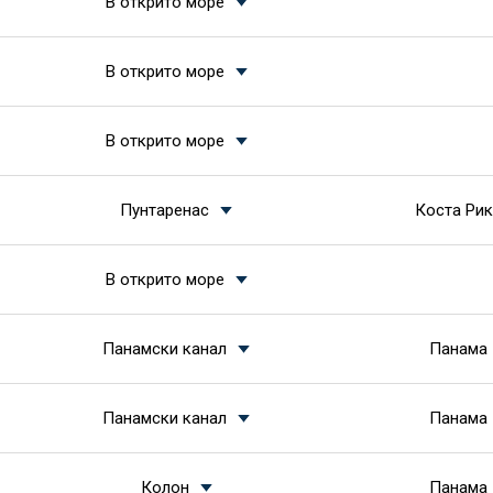
В открито море
В открито море
В открито море
Пунтаренас
Коста Ри
В открито море
Панамски канал
Панама
Панамски канал
Панама
Колон
Панама