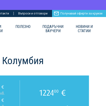
нтакти
Въпроси и отговори
Получавай оферти за круизи
И
ПОЛЕЗНО
ПОДАРЪЧНИ
НОВИНИ И
ИИ
ВАУЧЕРИ
СТАТИИ
, Колумбия
€
1224
€
00
лв.
€