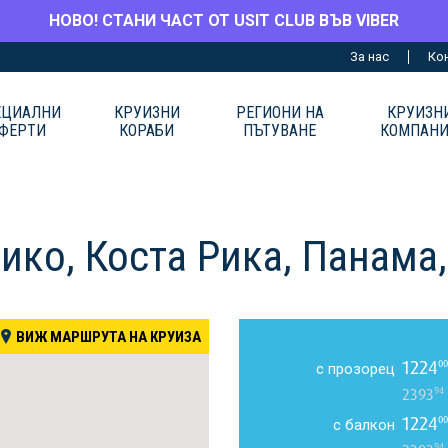
НОВО! СТАНИ ЧАСТ ОТ USIT CLUB ВЪВ VIBER
За нас
Ко
ЕЦИАЛНИ
КРУИЗНИ
РЕГИОНИ НА
КРУИЗН
ФЕРТИ
КОРАБИ
ПЪТУВАНЕ
КОМПАН
ико, Коста Рика, Панама
ВИЖ МАРШРУТА НА КРУИЗА
1224
00
с прозорец
94
2393
1224
00
с балкон
94