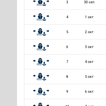
3
30 сеп
4
1 окт
5
2 окт
6
3 окт
7
4 окт
8
5 окт
9
6 окт