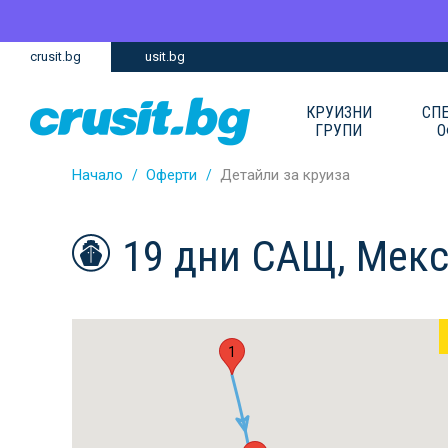
Премини
Премини
crusit.bg
usit.bg
към
към
главното
Навигацията
съдържание
КРУИЗНИ
СП
ГРУПИ
О
Начало
Оферти
Детайли за круиза
19 дни САЩ, Мекс
1