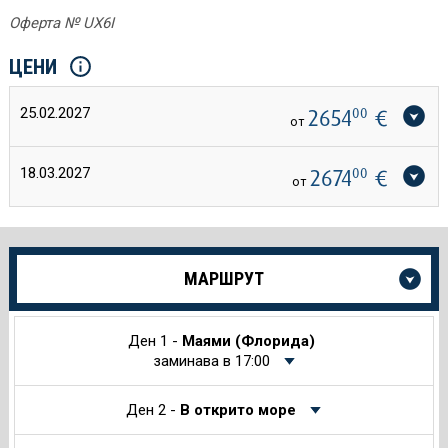
Оферта № UX6I
ЦЕНИ
25.02.2027
2654
00
€
от
18.03.2027
2674
00
€
от
Още
МАРШРУТ
информация
за
Круиза
Ден 1 -
Маями (Флорида)
заминава в 17:00
Ден 2 -
В открито море