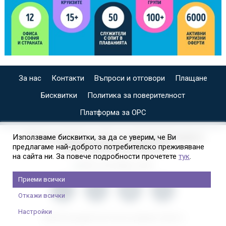
За нас
Контакти
Въпроси и отговори
Плащане
Бисквитки
Политика за поверителност
Платформа за ОРС
СПЕЦИАЛИЗИРАН САЙТ ЗА ИНДИВИДУАЛНИ И
Използваме бисквитки, за да се уверим, че Ви
предлагаме най-доброто потребителско преживяване
ОРГАНИЗИРАНИ КРУИЗИ НА
на сайта ни. За повече подробности прочетете
тук
.
Приеми всички
Откажи всички
Настройки
2026 © Copyright Usit Colours; Дизайн:
Studio X