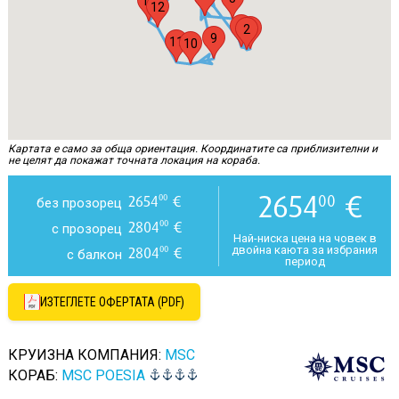
13
12
4
3
2
9
11
10
Картата е само за обща ориентация. Координатите са приблизителни и
не целят да покажат точната локация на кораба.
2654
€
00
2654
€
00
без прозорец
2804
€
00
с прозорец
Най-ниска цена на човек в
двойна каюта за избрания
2804
€
00
с балкон
период
ИЗТЕГЛЕТЕ ОФЕРТАТА (PDF)
КРУИЗНА КОМПАНИЯ:
MSC
КОРАБ:
MSC POESIA