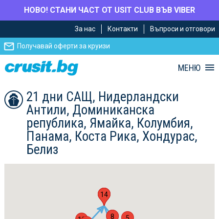
НОВО! СТАНИ ЧАСТ ОТ USIT CLUB ВЪВ VIBER
Премини
Премини
За нас
Контакти
Въпроси и отговори
към
към
главното
Навигацията
Получавай оферти за круизи
съдържание
МЕНЮ
21 дни САЩ, Нидерландски
Антили, Доминиканска
република, Ямайка, Колумбия,
Панама, Коста Рика, Хондурас,
Белиз
14
1
7
6
8
5