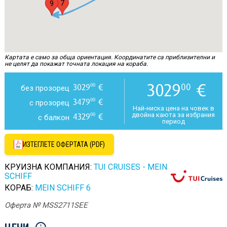
7
8
9
Картата е само за обща ориентация. Координатите са приблизителни и
не целят да покажат точната локация на кораба.
3029
€
00
3029
€
00
без прозорец
3479
€
00
с прозорец
Най-ниска цена на човек в
двойна каюта за избрания
4329
€
00
с балкон
период
ИЗТЕГЛЕТЕ ОФЕРТАТА (PDF)
КРУИЗНА КОМПАНИЯ:
TUI CRUISES - MEIN
SCHIFF
КОРАБ:
MEIN SCHIFF 6
Оферта № MSS2711SEE