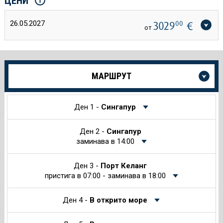
ЦЕНИ
26.05.2027
3029
00
€
от
Още
МАРШРУТ
информация
за
Круиза
Ден 1 -
Сингапур
Ден 2 -
Сингапур
заминава в 14:00
Ден 3 -
Порт Келанг
пристига в 07:00 - заминава в 18:00
Ден 4 -
В открито море