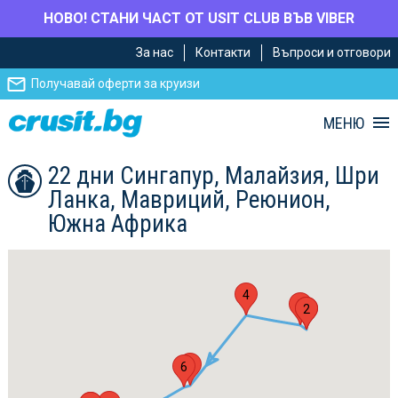
НОВО! СТАНИ ЧАСТ ОТ USIT CLUB ВЪВ VIBER
Премини
Премини
За нас
Контакти
Въпроси и отговори
към
към
главното
Навигацията
Получавай оферти за круизи
съдържание
МЕНЮ
22 дни Сингапур, Малайзия, Шри
Ланка, Мавриций, Реюнион,
Южна Африка
4
3
1
2
5
6