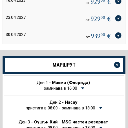
16.04.2027
929
00
€
от
23.04.2027
929
00
€
от
30.04.2027
939
00
€
от
Още
МАРШРУТ
информация
за
Круиза
Ден 1 -
Маями (Флорида)
заминава в 16:00
Ден 2 -
Насау
пристига в 08:00 - заминава в 18:00
Ден 3 -
Оушън Кий - MSC частен резерват
пристига в 08:00 - заминава в 18:00