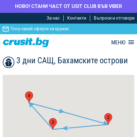
НОВО! СТАНИ ЧАСТ ОТ USIT CLUB ВЪВ VIBER
Премини
Премини
За нас
Контакти
Въпроси и отговори
към
към
главното
Навигацията
Получавай оферти за круизи
съдържание
МЕНЮ
3 дни САЩ, Бахамските острови
1
4
2
3