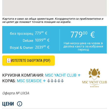
Картата е само за обща ориентация. Координатите са приблизителни и
не целят да покажат точната локация на кораба.
779
€
00
779
€
00
без прозорец
1099
€
00
Deluxe
Най-ниска цена на човек в
двойна каюта за избрания
2039
€
00
Royal & Owner
период
ИЗТЕГЛЕТЕ ОФЕРТАТА (PDF)
КРУИЗНА КОМПАНИЯ:
MSC YACHT CLUB ⚜
КОРАБ:
MSC SEASIDE ⚜
Оферта № UX3A
ЦЕНИ