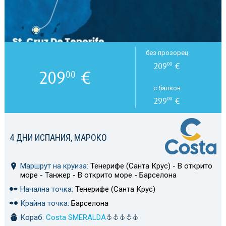
без прозорец
209
€
00
209
€
00
с балкон
299
€
00
4 ДНИ ИСПАНИЯ, МАРОКО
Маршрут на круиза:
Тенерифе (Санта Крус) - В открито
море - Танжер - В открито море - Барселона
Начална точка:
Тенерифе (Санта Крус)
Крайна точка:
Барселона
Кораб:
Costa SMERALDA