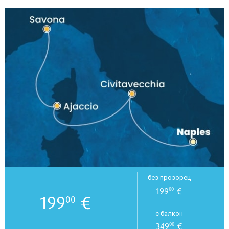
без прозорец
199
€
00
199
€
00
с балкон
349
€
00