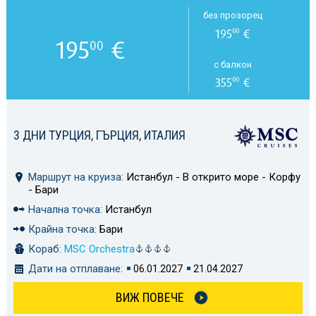
без прозорец
195
€
00
195
€
00
с балкон
355
€
00
3 ДНИ ТУРЦИЯ, ГЪРЦИЯ, ИТАЛИЯ
Маршрут на круиза:
Истанбул - В открито море - Корфу
- Бари
Начална точка:
Истанбул
Крайна точка:
Бари
Кораб:
MSC Orchestra
Дати на отплаване:
06.01.2027
21.04.2027
ВИЖ ПОВЕЧЕ