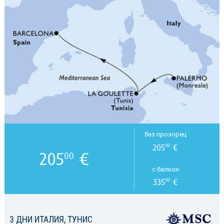
без прозорец
205
€
00
205
€
00
с балкон
335
€
00
3 ДНИ ИТАЛИЯ, ТУНИС