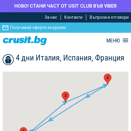
НОВО! СТАНИ ЧАСТ ОТ USIT CLUB ВЪВ VIBER
Премини
Премини
За нас
Контакти
Въпроси и отговори
към
към
главното
Навигацията
Получавай оферти за круизи
съдържание
МЕНЮ
4 дни Италия, Испания, Франция
1
4
3