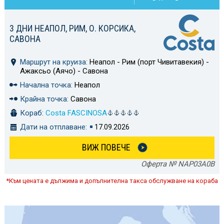
3 ДНИ НЕАПОЛ, РИМ, О. КОРСИКА,
САВОНА
Маршрут на круиза:
Неапол - Рим (порт Чивитавекия) -
Ажаксьо (Аячо) - Савона
Начална точка:
Неапол
Крайна точка:
Савона
Кораб:
Costa FASCINOSA
Дати на отплаване:
17.09.2026
ВИЖ ПОВЕЧЕ
Оферта № NAP03A0B
*Към цената е дължима и допълнителна такса обслужване на кораба