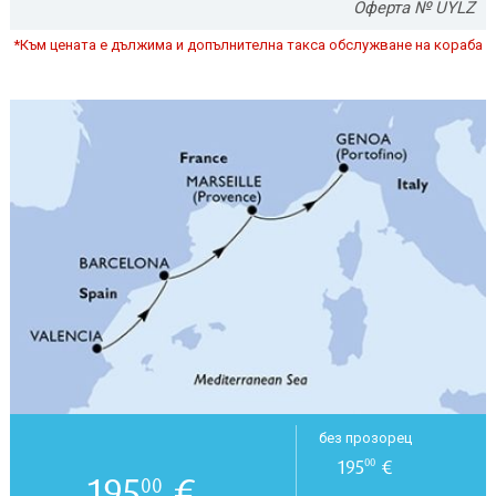
Оферта № UYLZ
*Към цената е дължима и допълнителна такса обслужване на кораба
без прозорец
195
€
00
195
€
00