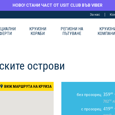
НОВО! СТАНИ ЧАСТ ОТ USIT CLUB ВЪВ VIBER
За нас
Ко
ЕЦИАЛНИ
КРУИЗНИ
РЕГИОНИ НА
КРУИЗН
ФЕРТИ
КОРАБИ
ПЪТУВАНЕ
КОМПАН
ските острови
ВИЖ МАРШРУТА НА КРУИЗА
359
00
без прозорец
14
702
л
419
00
с прозорец
49