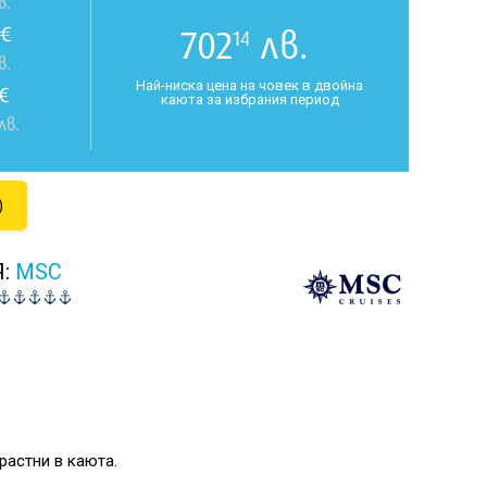
в.
€
702
лв.
14
в.
Най-ниска цена на човек в двойна
€
каюта за избрания период
лв.
)
Я:
MSC
растни в каюта.