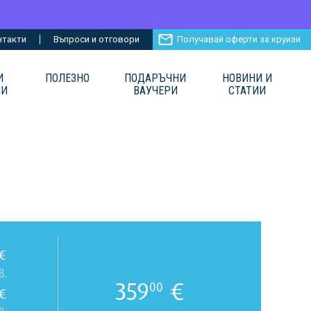
нтакти
Въпроси и отговори
Получавай оферти за круизи
И
ПОЛЕЗНО
ПОДАРЪЧНИ
НОВИНИ И
ИИ
ВАУЧЕРИ
СТАТИИ
€
в.
359
€
00
€