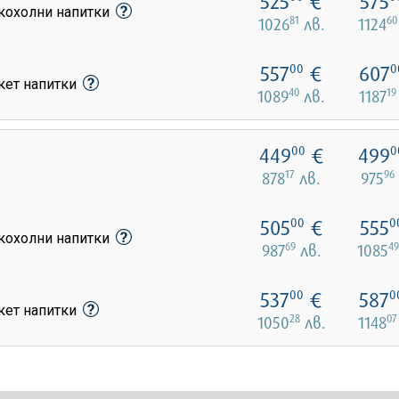
525
€
575
лкохолни напитки
81
60
1026
лв.
1124
557
€
607
00
0
кет напитки
40
19
1089
лв.
1187
449
€
499
00
0
17
96
878
лв.
975
505
€
555
00
0
лкохолни напитки
69
49
987
лв.
1085
537
€
587
00
0
кет напитки
28
07
1050
лв.
1148