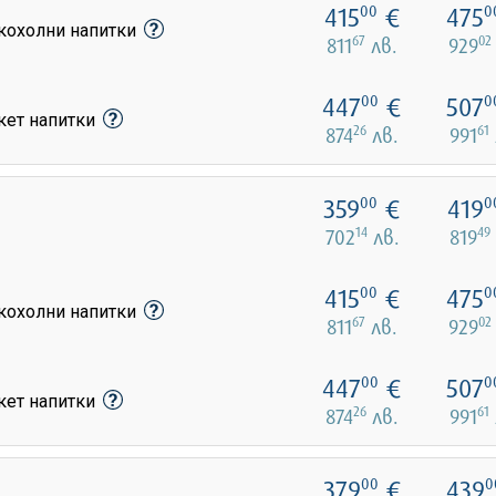
415
€
475
00
0
лкохолни напитки
67
02
811
лв.
929
447
€
507
00
0
кет напитки
26
61
874
лв.
991
359
€
419
00
0
14
49
702
лв.
819
415
€
475
00
0
лкохолни напитки
67
02
811
лв.
929
447
€
507
00
0
кет напитки
26
61
874
лв.
991
379
€
439
00
0