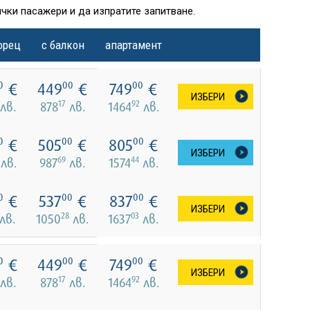
чки пасажери и да изпратите запитване.
орец
с балкон
апартамент
€
449
€
749
€
0
00
00
ИЗБЕРИ
17
92
лв.
878
лв.
1464
лв.
€
505
€
805
€
0
00
00
ИЗБЕРИ
69
44
лв.
987
лв.
1574
лв.
€
537
€
837
€
0
00
00
ИЗБЕРИ
28
03
лв.
1050
лв.
1637
лв.
€
449
€
749
€
0
00
00
ИЗБЕРИ
17
92
лв.
878
лв.
1464
лв.