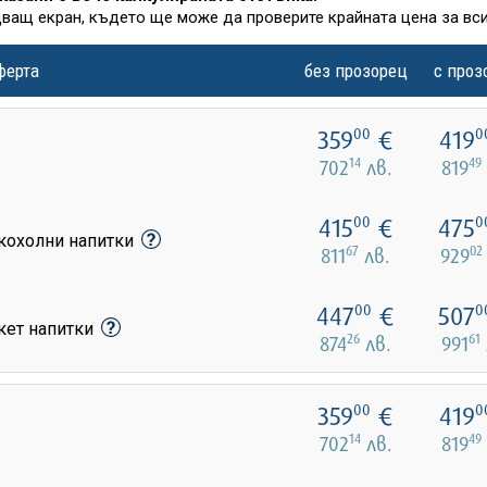
дващ екран, където ще може да проверите крайната цена за вси
ферта
без прозорец
с проз
359
€
419
00
0
14
49
702
лв.
819
415
€
475
00
0
лкохолни напитки
67
02
811
лв.
929
447
€
507
00
0
кет напитки
26
61
874
лв.
991
359
€
419
00
0
14
49
702
лв.
819