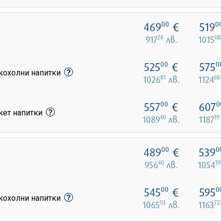
469
€
519
00
0
28
08
917
лв.
1015
525
€
575
00
0
лкохолни напитки
81
60
1026
лв.
1124
557
€
607
00
0
кет напитки
40
19
1089
лв.
1187
489
€
539
00
0
40
19
956
лв.
1054
545
€
595
00
0
лкохолни напитки
93
72
1065
лв.
1163