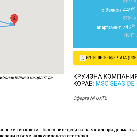
819
л
449
00
с балкон
17
878
л
2
749
00
апартамент
92
1464
ИЗТЕГЛЕТЕ ОФЕРТАТА (PDF
КРУИЗНА КОМПАНИ
иблизителни и не целят да
КОРАБ:
MSC SEASIDE
Оферта № UXTL
лаване и тип каюти. Посочените цени са
на човек
при двама въз
казани с вече калкулираната отстъпка.