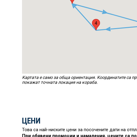
3
4
Картата е само за обща ориентация. Координатите са пр
покажат точната локация на кораба.
ЦЕНИ
Това са най-ниските цени за посочените дати на отп
При обявени промоции и намаления, цените са по