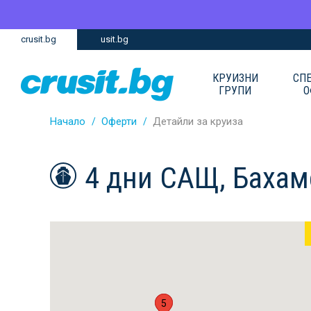
Премини
Премини
crusit.bg
usit.bg
към
към
главното
Навигацията
съдържание
КРУИЗНИ
СП
ГРУПИ
О
Начало
Оферти
Детайли за круиза
4 дни САЩ, Бахам
1
5