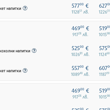
577
€
627
00
0
кет напитки
51
31
1128
лв.
1226
469
€
519
00
0
28
08
917
лв.
1015
525
€
575
00
0
лкохолни напитки
81
60
1026
лв.
1124
557
€
607
00
0
кет напитки
40
19
1089
лв.
1187
469
€
519
00
0
28
08
917
лв.
1015
00
0