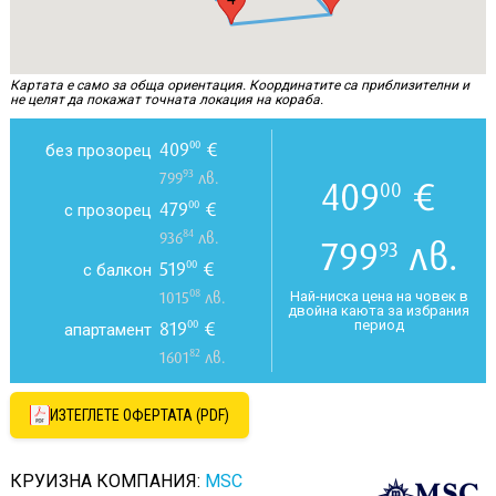
Картата е само за обща ориентация. Координатите са приблизителни и
не целят да покажат точната локация на кораба.
409
€
00
без прозорец
93
799
лв.
409
€
00
479
€
00
с прозорец
84
936
лв.
799
лв.
93
519
€
00
с балкон
08
Най-ниска цена на човек в
1015
лв.
двойна каюта за избрания
период
819
€
00
апартамент
82
1601
лв.
ИЗТЕГЛЕТЕ ОФЕРТАТА (PDF)
КРУИЗНА КОМПАНИЯ:
MSC