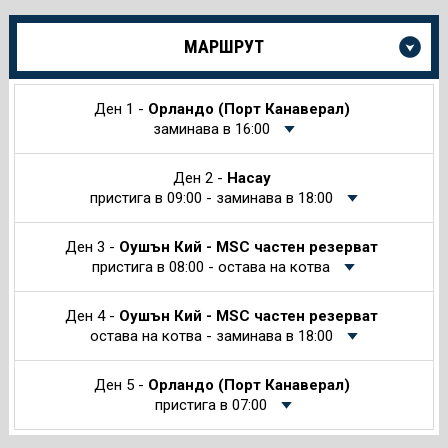
Още
МАРШРУТ
информация
за
Круиза
Ден 1 -
Орландо (Порт Канаверал)
заминава в 16:00
Ден 2 -
Насау
пристига в 09:00 - заминава в 18:00
Ден 3 -
Оушън Кий - MSC частен резерват
пристига в 08:00 - остава на котва
Ден 4 -
Оушън Кий - MSC частен резерват
остава на котва - заминава в 18:00
Ден 5 -
Орландо (Порт Канаверал)
пристига в 07:00