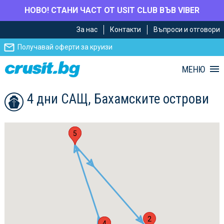
НОВО! СТАНИ ЧАСТ ОТ USIT CLUB ВЪВ VIBER
Премини
Премини
За нас
Контакти
Въпроси и отговори
към
към
главното
Навигацията
Получавай оферти за круизи
съдържание
МЕНЮ
4 дни САЩ, Бахамските острови
1
5
2
3
4