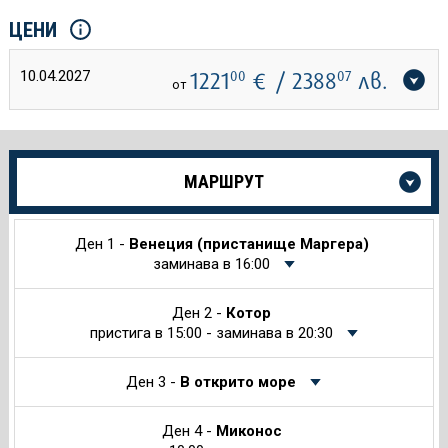
ЦЕНИ
10.04.2027
1221
00
€
/ 2388
07
лв.
от
Още
МАРШРУТ
информация
за
Круиза
Ден 1 -
Венеция (пристанище Маргера)
заминава в 16:00
Ден 2 -
Котор
пристига в 15:00 - заминава в 20:30
Ден 3 -
В открито море
Ден 4 -
Миконос