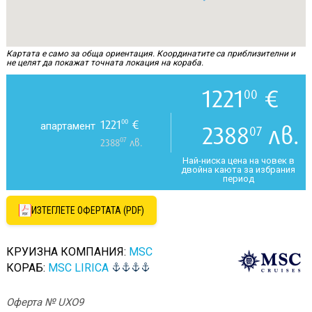
Картата е само за обща ориентация. Координатите са приблизителни и
не целят да покажат точната локация на кораба.
1221
€
00
1221
€
00
апартамент
2388
лв.
07
07
2388
лв.
Най-ниска цена на човек в
двойна каюта за избрания
период
ИЗТЕГЛЕТЕ ОФЕРТАТА (PDF)
КРУИЗНА КОМПАНИЯ:
MSC
КОРАБ:
MSC LIRICA
Оферта № UXO9