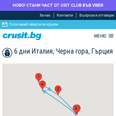
НОВО! СТАНИ ЧАСТ ОТ USIT CLUB ВЪВ VIBER
Премини
Премини
За нас
Контакти
Въпроси и отговори
към
към
главното
Навигацията
Получавай оферти за круизи
съдържание
МЕНЮ
6 дни Италия, Черна гора, Гърция
1
6
2
5
3
4