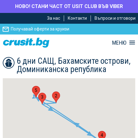
НОВО! СТАНИ ЧАСТ ОТ USIT CLUB ВЪВ VIBER
Премини
Премини
За нас
Контакти
Въпроси и отговори
към
към
главното
Навигацията
Получавай оферти за круизи
съдържание
МЕНЮ
6 дни САЩ, Бахамските острови,
Доминиканска република
1
5
2
3
4