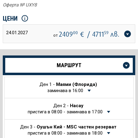
Оферта № UXY8
ЦЕНИ
24.01.2027
2409
00
€
/ 4711
59
лв.
от
Още
МАРШРУТ
информация
за
Круиза
Ден 1 -
Маями (Флорида)
заминава в 16:00
Ден 2 -
Насау
пристига в 08:00 - заминава в 17:00
Ден 3 -
Оушън Кий - MSC частен резерват
пристига в 08:00 - заминава в 18:00