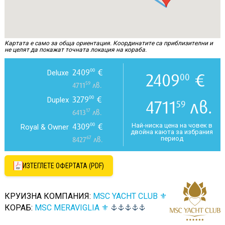
Картата е само за обща ориентация. Координатите са приблизителни и
не целят да покажат точната локация на кораба.
2409
€
00
Deluxe
2409
€
00
59
4711
лв.
3279
€
00
Duplex
4711
лв.
59
17
6413
лв.
4309
€
00
Най-ниска цена на човек в
Royal & Owner
двойна каюта за избрания
67
период
8427
лв.
ИЗТЕГЛЕТЕ ОФЕРТАТА (PDF)
КРУИЗНА КОМПАНИЯ:
MSC YACHT CLUB ⚜
КОРАБ:
MSC MERAVIGLIA ⚜