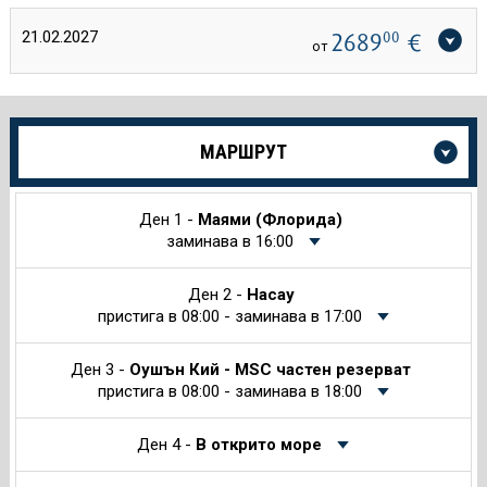
21.02.2027
2689
00
€
от
Още
МАРШРУТ
информация
за
Круиза
Ден 1 -
Маями (Флорида)
заминава в 16:00
Ден 2 -
Насау
пристига в 08:00 - заминава в 17:00
Ден 3 -
Оушън Кий - MSC частен резерват
пристига в 08:00 - заминава в 18:00
Ден 4 -
В открито море